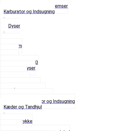
Ventilhætter
Se alt i Hjul, Dæk og Bremser
Karburator og Indsugning
Dyser
3,5mm
4mm
5mm
Fast dyse Z50
Se alle Dyser
Gaskabel
Karburator
Karburator dele
Luftilter og Studs
Pakninger og Tilbehør
Se alt i Karburator og Indsugning
Kæder og Tandhjul
Glidestykke
Kæder