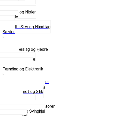
Kabler
Kontakter
Skruer og Nipler
Spejle
Styr
Se alt i Styr og Håndtag
Sæder
Saddelpind
Sædebeslag og Fjedre
Sæder
Skruer og Bolte
Se alt i Sæder
Tænding og Elektronik
Elektroniske tændinger
Gummi gennemføring
Ledningsnet og Stik
Lysspole
Magnet dæksel
Platiner og Kondensatorer
Tænding og Svinghjul