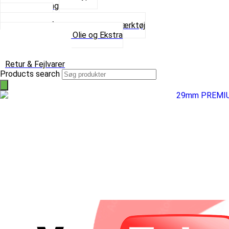
Spray maling
Tanksealer
Værktøj, Aftrækkere og Dækværktøj
Se alt i Værktøj, Olie og Ekstra
Sæt – Alle typer
Knallerter til salg
Retur & Fejlvarer
Products search