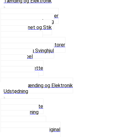
Tænding og Elektronik
Elektroniske tændinger
Gummi gennemføring
Ledningsnet og Stik
Lysspole
Magnet dæksel
Platiner og Kondensatorer
Tænding og Svinghjul
Tændkabel
Tændrør
Tændrørshætte
Tændspoler
Volt regulator
Se alt i Tænding og Elektronik
Udstødning
Beslag og Bolte
Lyddæmpning
Pakninger
Tun udstødninger
Udstødning som Original
Se alt i Udstødning