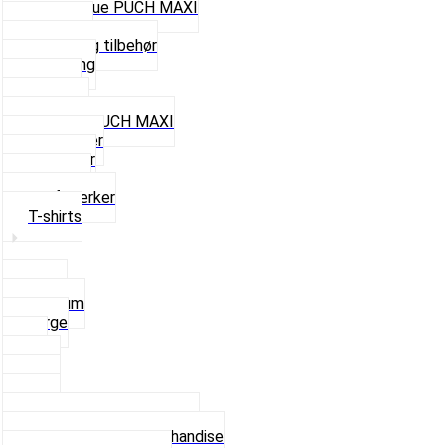
Cap og Hue PUCH MAXI
Gavekort
Hjelme og tilbehør
Nøglering
Paraply
Plakater
Rygsæk PUCH MAXI
Rævehaler
Strømper
Solbriller
Stofmærker
T-shirts
Small
Medium
Large
XL
2 XL
3 XL
4 XL
Se alle T-shirt størrelser
Andet lækkert Merchandise