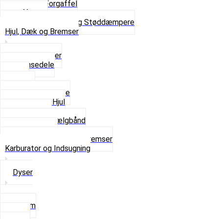
Komplet Forgaffel
Gaffelben
Se alt i Forgaffel og Støddæmpere
Hjul, Dæk og Bremser
Aksel og Lejer
Bremsedele
Dæk
Fælge
Hjulnav og Egere
Komplette Hjul
Navbørster
Slanger og Fælgbånd
Ventilhætter
Se alt i Hjul, Dæk og Bremser
Karburator og Indsugning
Dyser
3,5mm
4mm