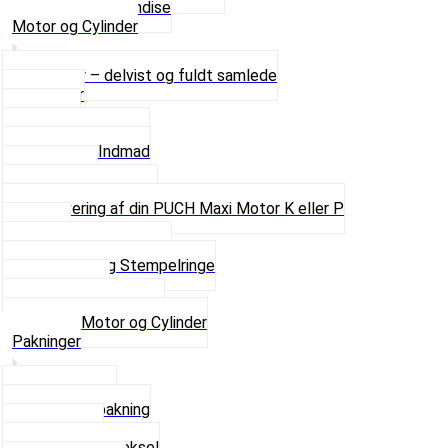
Se alt i Merchandise
Motor og Cylinder
Motorer – delvist og fuldt samlede
Cylinder
Kobling
Krumtap og Lejer
Motor og Indmad
Pakninger
Pinbolte og skruer
Renovering af din PUCH Maxi Motor K eller P
Shims
Simmerringe og lejer
Stempler og Stempelringe
Topstykker
Kickstarter og dele
Se alt i Motor og Cylinder
Pakninger
Bundpakning
Flydende pakning
Indsugning
Kickstarterdæksel