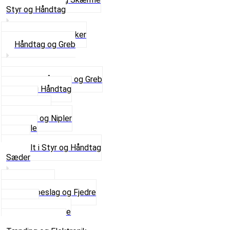
Styr og Håndtag
Horn og Ringklokker
Håndtag og Greb
Se alle Håndtag og Greb
Gummi Håndtag
Kabler
Kontakter
Skruer og Nipler
Spejle
Styr
Se alt i Styr og Håndtag
Sæder
Saddelpind
Sædebeslag og Fjedre
Sæder
Skruer og Bolte
Se alt i Sæder