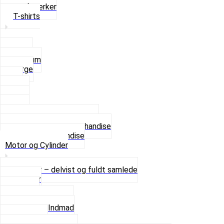
Stofmærker
T-shirts
Small
Medium
Large
XL
2 XL
3 XL
4 XL
Se alle T-shirt størrelser
Andet lækkert Merchandise
Se alt i Merchandise
Motor og Cylinder
Motorer – delvist og fuldt samlede
Cylinder
Kobling
Krumtap og Lejer
Motor og Indmad
Pakninger