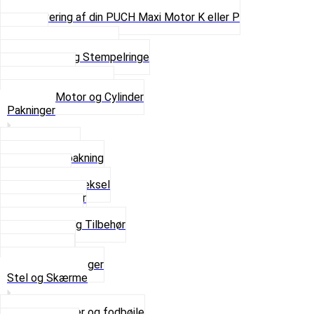
Pinbolte og skruer
Renovering af din PUCH Maxi Motor K eller P
Shims
Simmerringe og lejer
Stempler og Stempelringe
Topstykker
Kickstarter og dele
Se alt i Motor og Cylinder
Pakninger
Bundpakning
Flydende pakning
Indsugning
Kickstarterdæksel
Pakningspapir
Pakningssæt
Pakninger og Tilbehør
Toppakning
Udstødning
Se alt i Pakninger
Stel og Skærme
Bagagebærer og fodbøjle