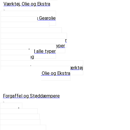
Værktøj, Olie og Ekstra
2-Taktsolie og Gearolie
Klistermærker
Reservedelskatalog
Skruer, Bolte og Møtrikker
Smøremidler og Rensemidler
Sortimentskasser alle typer
Spændebånd alle typer
Spray maling
Tanksealer
Værktøj, Aftrækkere og Dækværktøj
Se alt i Værktøj, Olie og Ekstra
Sæt – Alle typer
Knallerter til salg
Retur & Fejlvarer
Forgaffel og Støddæmpere
Styrlås
Støddæmpere
Skruer og Bolte
Kronrør og Lejer