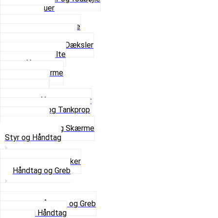
Fingerskruer
Fodhviler
For- og Bagskærme
Reparationsstykke
Sideskjolde og Dæksler
Skruer og bolte
Stafferinger
Stænkskærme
Støtteben
Støttebuk
Svinggaffel og tilbehør
Tankhane og Tankprop
Typeplade
Se alt i Stel og Skærme
Styr og Håndtag
Horn og Ringklokker
Håndtag og Greb
Se alle Håndtag og Greb
Gummi Håndtag