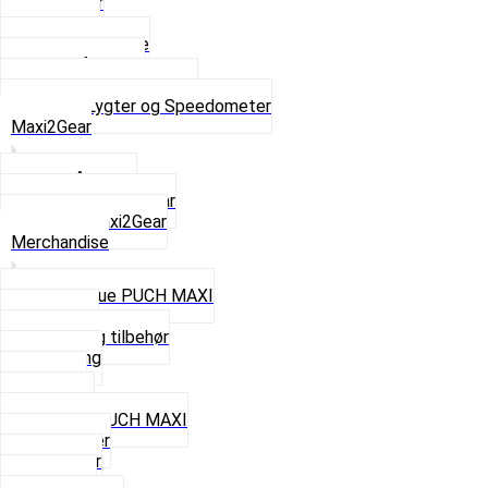
Baglygter
Forlygter
Pærer baglygte
Pærer forlygte
Speedometer og dele
Se alt i Lygter og Speedometer
Maxi2Gear
Z50 Håndgear
ZA50 Automatgear
Se alt i Maxi2Gear
Merchandise
Cap og Hue PUCH MAXI
Gavekort
Hjelme og tilbehør
Nøglering
Paraply
Plakater
Rygsæk PUCH MAXI
Rævehaler
Strømper
Solbriller