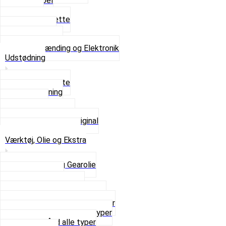
Tændkabel
Tændrør
Tændrørshætte
Tændspoler
Volt regulator
Se alt i Tænding og Elektronik
Udstødning
Beslag og Bolte
Lyddæmpning
Pakninger
Tun udstødninger
Udstødning som Original
Se alt i Udstødning
Værktøj, Olie og Ekstra
2-Taktsolie og Gearolie
Klistermærker
Reservedelskatalog
Skruer, Bolte og Møtrikker
Smøremidler og Rensemidler
Sortimentskasser alle typer
Spændebånd alle typer