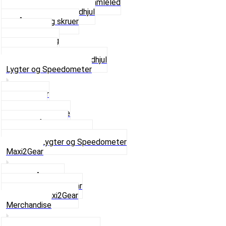
Kædestrammere og Samleled
Krankaksel og Tandhjul
Låsering og skruer
Pedal sæt
Tandhjul Bag
Tandhjul For
Se alt i Kæder og Tandhjul
Lygter og Speedometer
Baglygter
Forlygter
Pærer baglygte
Pærer forlygte
Speedometer og dele
Se alt i Lygter og Speedometer
Maxi2Gear
Z50 Håndgear
ZA50 Automatgear
Se alt i Maxi2Gear
Merchandise