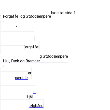
Forgaffel og Støddæmpere
Vælg Kategori
Styrlås
Støddæmpere
Skruer og Bolte
Kronrør og Lejer
Komplet Forgaffel
Gaffelben
Se alt i Forgaffel og Støddæmpere
Hjul, Dæk og Bremser
Aksel og Lejer
Bremsedele
Dæk
Fælge
Hjulnav og Egere
Komplette Hjul
Navbørster
Slanger og Fælgbånd