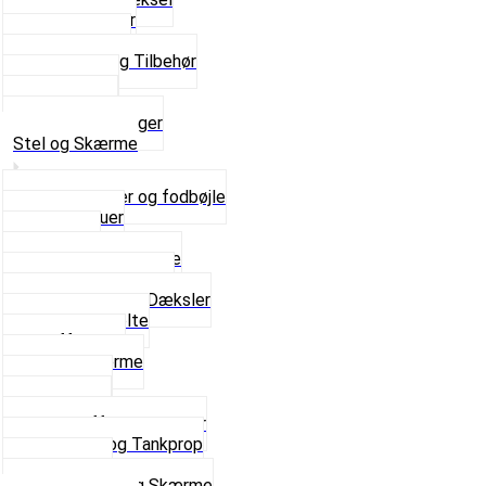
Pakningspapir
Pakningssæt
Pakninger og Tilbehør
Toppakning
Udstødning
Se alt i Pakninger
Stel og Skærme
Bagagebærer og fodbøjle
Fingerskruer
Fodhviler
For- og Bagskærme
Reparationsstykke
Sideskjolde og Dæksler
Skruer og bolte
Stafferinger
Stænkskærme
Støtteben
Støttebuk
Svinggaffel og tilbehør
Tankhane og Tankprop
Typeplade
Se alt i Stel og Skærme