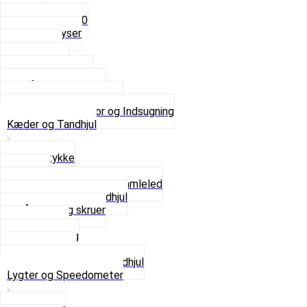
5mm
Fast dyse Z50
Se alle Dyser
Gaskabel
Karburator
Karburator dele
Luftilter og Studs
Pakninger og Tilbehør
Se alt i Karburator og Indsugning
Kæder og Tandhjul
Glidestykke
Kæder
Kædestrammere og Samleled
Krankaksel og Tandhjul
Låsering og skruer
Pedal sæt
Tandhjul Bag
Tandhjul For
Se alt i Kæder og Tandhjul
Lygter og Speedometer