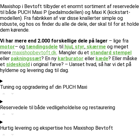
Maxishop i Bevtoft tilbyder et enormt sortiment af reservedele
til både PUCH Maxi P (pedalmodellen) og Maxi K (kickstart-
modellen). Fra fabrikken af var disse knallerter simple og
robuste, og hos os finder du alle de dele, der skal til for at holde
dem kørende.
Vi har mere end 2.000 forskellige dele på lager
– lige fra
motor
– og
tændingsdele
til
hjul
,
styr
,
skærme
og meget
mere
maxishopbevtoft.dk
.
Mangler du et
standard stempel
eller
pakningssæt
? En ny
karburator
eller
kæde
? Eller måske
et
sideskjold
i original farve? – Uanset hvad, så har vi det på
hylderne og levering dag til dag.
Tuning og opgradering af din PUCH Maxi
Reservedele til både vedligeholdelse og restaurering
Hurtig levering og ekspertise hos Maxishop Bevtoft