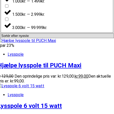
1.000kr. — 1.499kr.
1.500kr. — 2.999kr.
3.000kr. — 99.999kr.
par 23%
Lysspole
Hjælpe lysspole til PUCH Maxi
.
129,00
Den oprindelige pris var: kr.129,00.
kr.
99,00
Den aktuelle
ris er: kr.99,00.
Lysspole
Lysspole 6 volt 15 watt