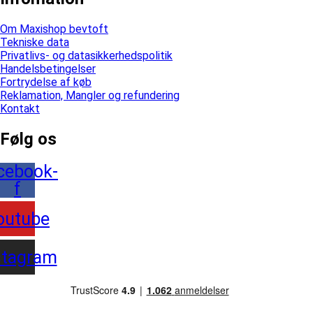
Om Maxishop bevtoft
Tekniske data
Privatlivs- og datasikkerhedspolitik
Handelsbetingelser
Fortrydelse af køb
Reklamation, Mangler og refundering
Kontakt
Følg os
cebook-
f
outube
stagram