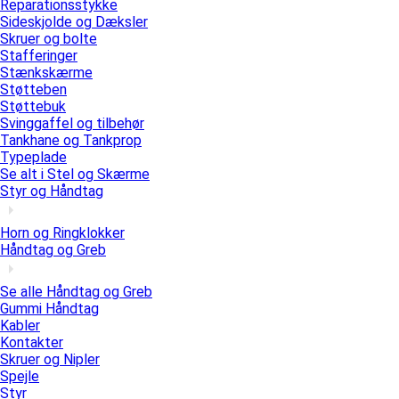
Reparationsstykke
Sideskjolde og Dæksler
Skruer og bolte
Stafferinger
Stænkskærme
Støtteben
Støttebuk
Svinggaffel og tilbehør
Tankhane og Tankprop
Typeplade
Se alt i Stel og Skærme
Styr og Håndtag
Horn og Ringklokker
Håndtag og Greb
Se alle Håndtag og Greb
Gummi Håndtag
Kabler
Kontakter
Skruer og Nipler
Spejle
Styr