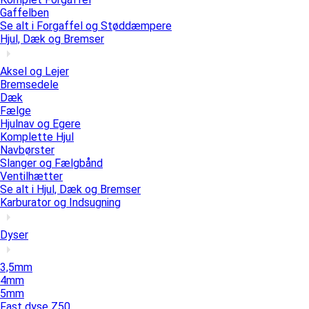
Gaffelben
Se alt i Forgaffel og Støddæmpere
Hjul, Dæk og Bremser
Aksel og Lejer
Bremsedele
Dæk
Fælge
Hjulnav og Egere
Komplette Hjul
Navbørster
Slanger og Fælgbånd
Ventilhætter
Se alt i Hjul, Dæk og Bremser
Karburator og Indsugning
Dyser
3,5mm
4mm
5mm
Fast dyse Z50