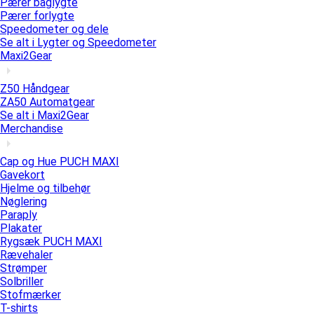
Pærer baglygte
Pærer forlygte
Speedometer og dele
Se alt i Lygter og Speedometer
Maxi2Gear
Z50 Håndgear
ZA50 Automatgear
Se alt i Maxi2Gear
Merchandise
Cap og Hue PUCH MAXI
Gavekort
Hjelme og tilbehør
Nøglering
Paraply
Plakater
Rygsæk PUCH MAXI
Rævehaler
Strømper
Solbriller
Stofmærker
T-shirts