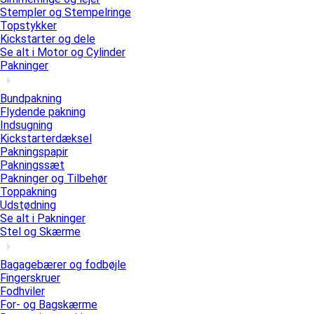
Stempler og Stempelringe
Topstykker
Kickstarter og dele
Se alt i Motor og Cylinder
Pakninger
Bundpakning
Flydende pakning
Indsugning
Kickstarterdæksel
Pakningspapir
Pakningssæt
Pakninger og Tilbehør
Toppakning
Udstødning
Se alt i Pakninger
Stel og Skærme
Bagagebærer og fodbøjle
Fingerskruer
Fodhviler
For- og Bagskærme