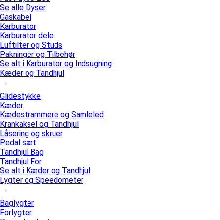
Se alle Dyser
Gaskabel
Karburator
Karburator dele
Luftilter og Studs
Pakninger og Tilbehør
Se alt i Karburator og Indsugning
Kæder og Tandhjul
Glidestykke
Kæder
Kædestrammere og Samleled
Krankaksel og Tandhjul
Låsering og skruer
Pedal sæt
Tandhjul Bag
Tandhjul For
Se alt i Kæder og Tandhjul
Lygter og Speedometer
Baglygter
Forlygter