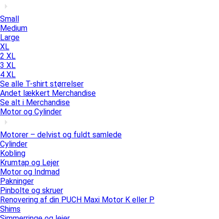
Small
Medium
Large
XL
2 XL
3 XL
4 XL
Se alle T-shirt størrelser
Andet lækkert Merchandise
Se alt i Merchandise
Motor og Cylinder
Motorer – delvist og fuldt samlede
Cylinder
Kobling
Krumtap og Lejer
Motor og Indmad
Pakninger
Pinbolte og skruer
Renovering af din PUCH Maxi Motor K eller P
Shims
Simmerringe og lejer