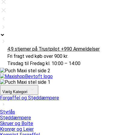
4,9 stjerner på Trustpilot +990 Anmeldelser
Fri fragt ved køb over 900 kr.
Tirsdag til Fredag kl. 10:00 – 14:00
Vælg Kategori
Forgaffel og Støddæmpere
Styrlås
Støddæmpere
Skruer og Bolte
Kronrør og Lejer
Komplet Forgaffel