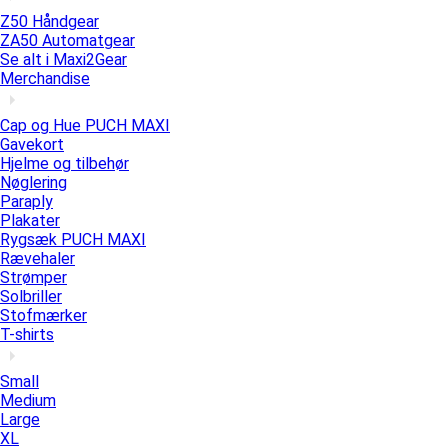
Z50 Håndgear
ZA50 Automatgear
Se alt i Maxi2Gear
Merchandise
Cap og Hue PUCH MAXI
Gavekort
Hjelme og tilbehør
Nøglering
Paraply
Plakater
Rygsæk PUCH MAXI
Rævehaler
Strømper
Solbriller
Stofmærker
T-shirts
Small
Medium
Large
XL