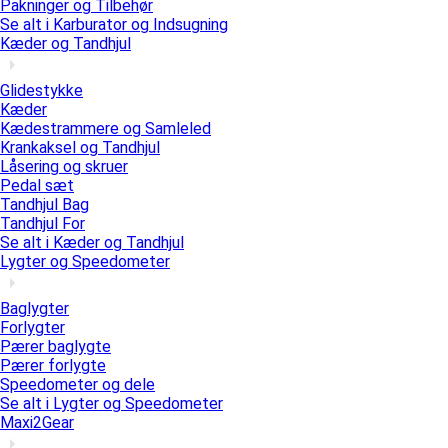
Pakninger og Tilbehør
Se alt i Karburator og Indsugning
Kæder og Tandhjul
Glidestykke
Kæder
Kædestrammere og Samleled
Krankaksel og Tandhjul
Låsering og skruer
Pedal sæt
Tandhjul Bag
Tandhjul For
Se alt i Kæder og Tandhjul
Lygter og Speedometer
Baglygter
Forlygter
Pærer baglygte
Pærer forlygte
Speedometer og dele
Se alt i Lygter og Speedometer
Maxi2Gear