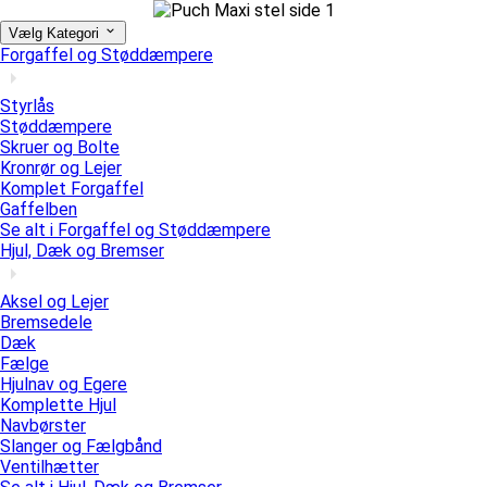
Vælg Kategori
Forgaffel og Støddæmpere
Styrlås
Støddæmpere
Skruer og Bolte
Kronrør og Lejer
Komplet Forgaffel
Gaffelben
Se alt i Forgaffel og Støddæmpere
Hjul, Dæk og Bremser
Aksel og Lejer
Bremsedele
Dæk
Fælge
Hjulnav og Egere
Komplette Hjul
Navbørster
Slanger og Fælgbånd
Ventilhætter