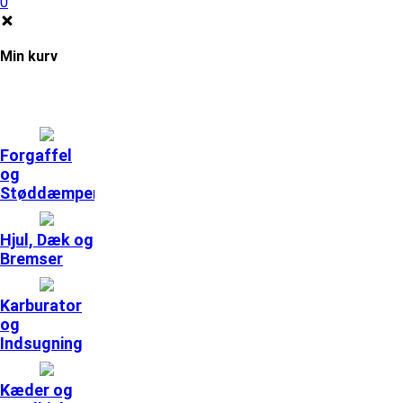
0
Min kurv
Forgaffel
og
Støddæmpere
Hjul, Dæk og
Bremser
Karburator
og
Indsugning
Kæder og