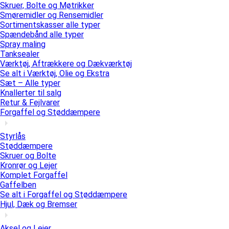
Skruer, Bolte og Møtrikker
Smøremidler og Rensemidler
Sortimentskasser alle typer
Spændebånd alle typer
Spray maling
Tanksealer
Værktøj, Aftrækkere og Dækværktøj
Se alt i Værktøj, Olie og Ekstra
Sæt – Alle typer
Knallerter til salg
Retur & Fejlvarer
Forgaffel og Støddæmpere
Styrlås
Støddæmpere
Skruer og Bolte
Kronrør og Lejer
Komplet Forgaffel
Gaffelben
Se alt i Forgaffel og Støddæmpere
Hjul, Dæk og Bremser
Aksel og Lejer