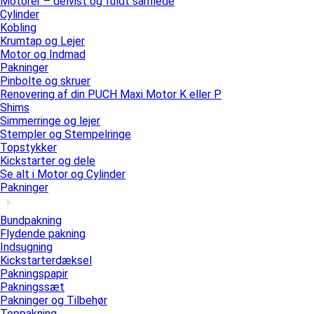
Motorer – delvist og fuldt samlede
Cylinder
Kobling
Krumtap og Lejer
Motor og Indmad
Pakninger
Pinbolte og skruer
Renovering af din PUCH Maxi Motor K eller P
Shims
Simmerringe og lejer
Stempler og Stempelringe
Topstykker
Kickstarter og dele
Se alt i Motor og Cylinder
Pakninger
Bundpakning
Flydende pakning
Indsugning
Kickstarterdæksel
Pakningspapir
Pakningssæt
Pakninger og Tilbehør
Toppakning