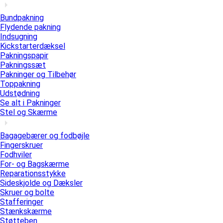
Bundpakning
Flydende pakning
Indsugning
Kickstarterdæksel
Pakningspapir
Pakningssæt
Pakninger og Tilbehør
Toppakning
Udstødning
Se alt i Pakninger
Stel og Skærme
Bagagebærer og fodbøjle
Fingerskruer
Fodhviler
For- og Bagskærme
Reparationsstykke
Sideskjolde og Dæksler
Skruer og bolte
Stafferinger
Stænkskærme
Støtteben