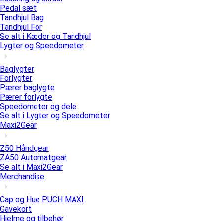
Pedal sæt
Tandhjul Bag
Tandhjul For
Se alt i Kæder og Tandhjul
Lygter og Speedometer
Baglygter
Forlygter
Pærer baglygte
Pærer forlygte
Speedometer og dele
Se alt i Lygter og Speedometer
Maxi2Gear
Z50 Håndgear
ZA50 Automatgear
Se alt i Maxi2Gear
Merchandise
Cap og Hue PUCH MAXI
Gavekort
Hjelme og tilbehør