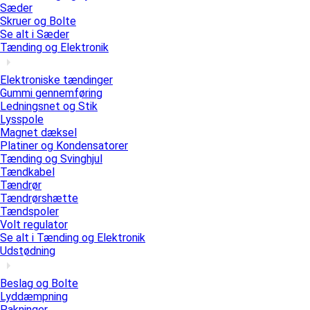
Sæder
Skruer og Bolte
Se alt i Sæder
Tænding og Elektronik
Elektroniske tændinger
Gummi gennemføring
Ledningsnet og Stik
Lysspole
Magnet dæksel
Platiner og Kondensatorer
Tænding og Svinghjul
Tændkabel
Tændrør
Tændrørshætte
Tændspoler
Volt regulator
Se alt i Tænding og Elektronik
Udstødning
Beslag og Bolte
Lyddæmpning
Pakninger