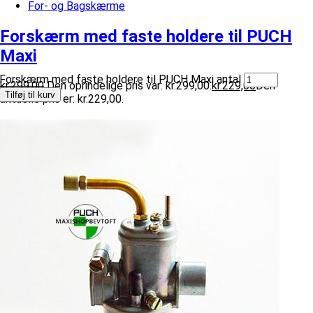
For- og Bagskærme
Forskærm med faste holdere til PUCH
Maxi
Forskærm med faste holdere til PUCH Maxi antal
kr.
299,00
Den oprindelige pris var: kr.299,00.
kr.
229,00
Den
Tilføj til kurv
aktuelle pris er: kr.229,00.