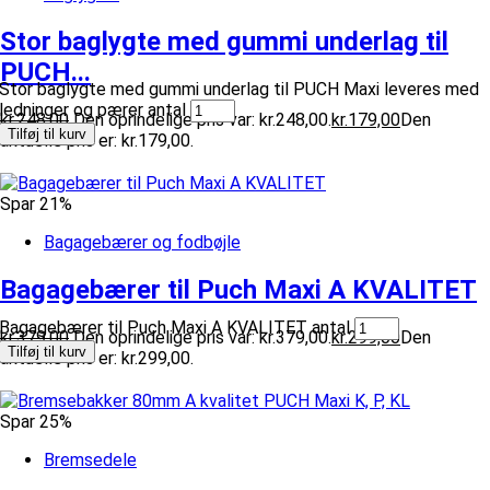
Stor baglygte med gummi underlag til
PUCH...
Stor baglygte med gummi underlag til PUCH Maxi leveres med
ledninger og pærer antal
kr.
248,00
Den oprindelige pris var: kr.248,00.
kr.
179,00
Den
Tilføj til kurv
aktuelle pris er: kr.179,00.
Spar 21%
Bagagebærer og fodbøjle
Bagagebærer til Puch Maxi A KVALITET
Bagagebærer til Puch Maxi A KVALITET antal
kr.
379,00
Den oprindelige pris var: kr.379,00.
kr.
299,00
Den
Tilføj til kurv
aktuelle pris er: kr.299,00.
Spar 25%
Bremsedele