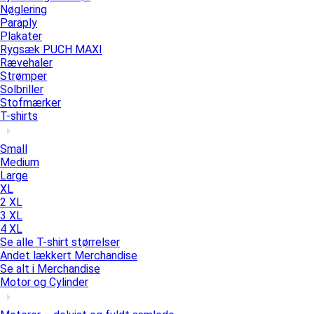
Nøglering
Paraply
Plakater
Rygsæk PUCH MAXI
Rævehaler
Strømper
Solbriller
Stofmærker
T-shirts
Small
Medium
Large
XL
2 XL
3 XL
4 XL
Se alle T-shirt størrelser
Andet lækkert Merchandise
Se alt i Merchandise
Motor og Cylinder