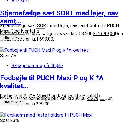
Alle Sæt
Stjernefælge sæt SORT med lejer, nav
samt...
Stjernefælge sæt SORT med lejer, nav samt bolte til PUCH
Maxi P og K antal
kr.
2.084,00
Den oprindelige pris var: kr.2.084,00.
kr.
1.699,00
Den
Tilføj til kurv
aktuelle pris er: kr.1.699,00.
Spar 7%
Bagagebærer og fodbøjle
Fodbøjle til PUCH Maxi P og K *A
kvalitet...
Fodbøjle til PUCH Maxi P og K *A kvalitet* antal
kr.
299,00
Den oprindelige pris var: kr.299,00.
kr.
279,00
Den
Tilføj til kurv
aktuelle pris er: kr.279,00.
Spar 23%