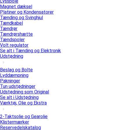
Lysspole
Magnet dæksel
Platiner og Kondensatorer
Tænding og Svinghjul
Tændkabel
Tændrør
Tændrørshætte
Tændspoler
Volt regulator
Se alt i Tænding og Elektronik
Udstødning
Beslag og Bolte
Lyddæmpning
Pakninger
Tun udstødninger
Udstødning som Original
Se alt i Udstødning
Værktøj, Olie og Ekstra
2-Taktsolie og Gearolie
Klistermærker
Reservedelskatalog