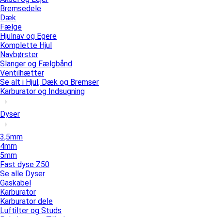
Bremsedele
Dæk
Fælge
Hjulnav og Egere
Komplette Hjul
Navbørster
Slanger og Fælgbånd
Ventilhætter
Se alt i Hjul, Dæk og Bremser
Karburator og Indsugning
Dyser
3,5mm
4mm
5mm
Fast dyse Z50
Se alle Dyser
Gaskabel
Karburator
Karburator dele
Luftilter og Studs