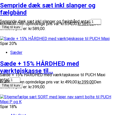
Sempride dæk sæt inkl slanger og
fælgbånd
Sempride dæk sæt inkl slanger og fælgbånd antal
kr.
654,00
Den oprindelige pris var: kr.654,00.
kr.
589,00
Den
Tilføj til kurv
aktuelle pris er: kr.589,00.
Spar 20%
Sæder
Sæde + 15% HÅRDHED med
værktøjskasse til...
Sæde + 15% HÅRDHED med værktøjskasse til PUCH Maxi
antal
kr.
499,00
Den oprindelige pris var: kr.499,00.
kr.
399,00
Den
Tilføj til kurv
aktuelle pris er: kr.399,00.
Spar 18%