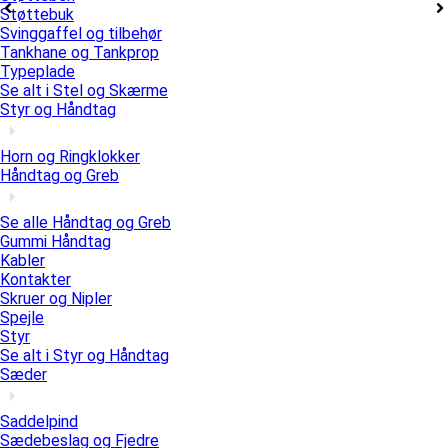
Støttebuk
Svinggaffel og tilbehør
Tankhane og Tankprop
Typeplade
Se alt i Stel og Skærme
Styr og Håndtag
Horn og Ringklokker
Håndtag og Greb
Se alle Håndtag og Greb
Gummi Håndtag
Kabler
Kontakter
Skruer og Nipler
Spejle
Styr
Se alt i Styr og Håndtag
Sæder
Saddelpind
Sædebeslag og Fjedre