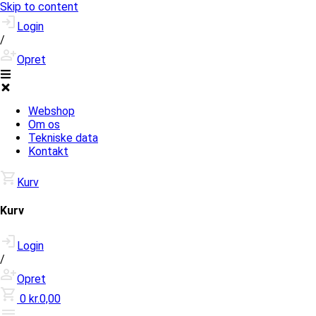
Skip to content
Login
/
Opret
Webshop
Om os
Tekniske data
Kontakt
Kurv
Kurv
Login
/
Opret
0
kr.0,00