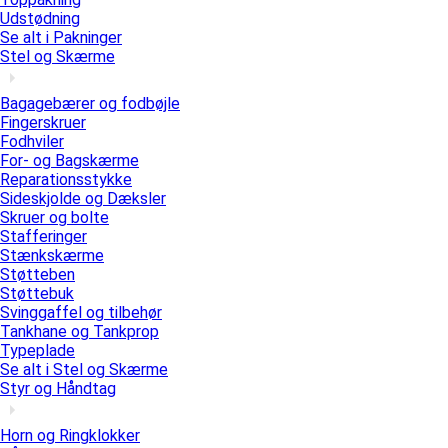
Udstødning
Se alt i Pakninger
Stel og Skærme
Bagagebærer og fodbøjle
Fingerskruer
Fodhviler
For- og Bagskærme
Reparationsstykke
Sideskjolde og Dæksler
Skruer og bolte
Stafferinger
Stænkskærme
Støtteben
Støttebuk
Svinggaffel og tilbehør
Tankhane og Tankprop
Typeplade
Se alt i Stel og Skærme
Styr og Håndtag
Horn og Ringklokker