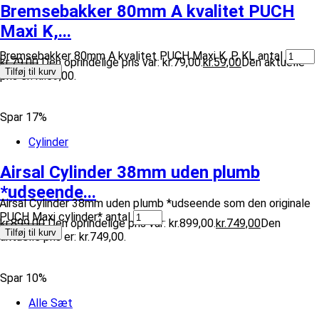
Bremsebakker 80mm A kvalitet PUCH
Maxi K,...
Bremsebakker 80mm A kvalitet PUCH Maxi K, P, KL antal
kr.
79,00
Den oprindelige pris var: kr.79,00.
kr.
59,00
Den aktuelle
Tilføj til kurv
pris er: kr.59,00.
Spar 17%
Cylinder
Airsal Cylinder 38mm uden plumb
*udseende...
Airsal Cylinder 38mm uden plumb *udseende som den originale
PUCH Maxi cylinder* antal
kr.
899,00
Den oprindelige pris var: kr.899,00.
kr.
749,00
Den
Tilføj til kurv
aktuelle pris er: kr.749,00.
Spar 10%
Alle Sæt