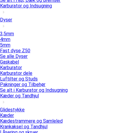
Se alt i Hjul, Dæk og Bremser
Karburator og Indsugning
Dyser
3,5mm
4mm
5mm
Fast dyse Z50
Se alle Dyser
Gaskabel
Karburator
Karburator dele
Luftilter og Studs
Pakninger og Tilbehør
Se alt i Karburator og Indsugning
Kæder og Tandhjul
Glidestykke
Kæder
Kædestrammere og Samleled
Krankaksel og Tandhjul
Låsering og skruer