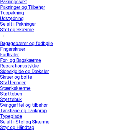
Pakningssæt
Pakninger og Tilbehør
Toppakning
Udstødning
Se alt i Pakninger
Stel og Skærme
Bagagebærer og fodbøjle
Fingerskruer
Fodhviler
For- og Bagskærme
Reparationsstykke
Sideskjolde og Dæksler
Skruer og bolte
Stafferinger
Stænkskærme
Støtteben
Støttebuk
Svinggaffel og tilbehør
Tankhane og Tankprop
Typeplade
Se alt i Stel og Skærme
Styr og Håndtag