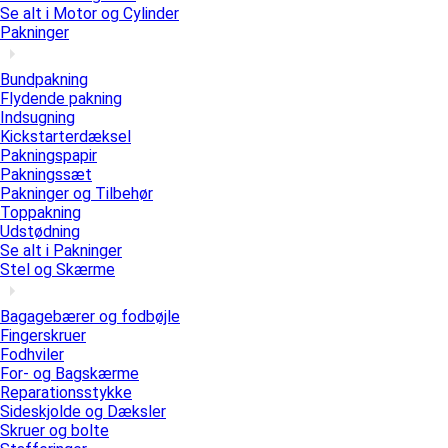
Se alt i Motor og Cylinder
Pakninger
Bundpakning
Flydende pakning
Indsugning
Kickstarterdæksel
Pakningspapir
Pakningssæt
Pakninger og Tilbehør
Toppakning
Udstødning
Se alt i Pakninger
Stel og Skærme
Bagagebærer og fodbøjle
Fingerskruer
Fodhviler
For- og Bagskærme
Reparationsstykke
Sideskjolde og Dæksler
Skruer og bolte