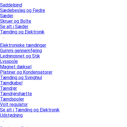
Saddelpind
Sædebeslag og Fjedre
Sæder
Skruer og Bolte
Se alt i Sæder
Tænding og Elektronik
Elektroniske tændinger
Gummi gennemføring
Ledningsnet og Stik
Lysspole
Magnet dæksel
Platiner og Kondensatorer
Tænding og Svinghjul
Tændkabel
Tændrør
Tændrørshætte
Tændspoler
Volt regulator
Se alt i Tænding og Elektronik
Udstødning