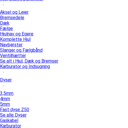
Aksel og Lejer
Bremsedele
Dæk
Fælge
Hjulnav og Egere
Komplette Hjul
Navbørster
Slanger og Fælgbånd
Ventilhætter
Se alt i Hjul, Dæk og Bremser
Karburator og Indsugning
Dyser
3,5mm
4mm
5mm
Fast dyse Z50
Se alle Dyser
Gaskabel
Karburator