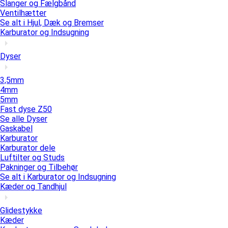
Slanger og Fælgbånd
Ventilhætter
Se alt i Hjul, Dæk og Bremser
Karburator og Indsugning
Dyser
3,5mm
4mm
5mm
Fast dyse Z50
Se alle Dyser
Gaskabel
Karburator
Karburator dele
Luftilter og Studs
Pakninger og Tilbehør
Se alt i Karburator og Indsugning
Kæder og Tandhjul
Glidestykke
Kæder