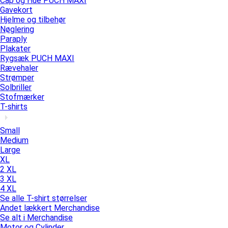
Cap og Hue PUCH MAXI
Gavekort
Hjelme og tilbehør
Nøglering
Paraply
Plakater
Rygsæk PUCH MAXI
Rævehaler
Strømper
Solbriller
Stofmærker
T-shirts
Small
Medium
Large
XL
2 XL
3 XL
4 XL
Se alle T-shirt størrelser
Andet lækkert Merchandise
Se alt i Merchandise
Motor og Cylinder