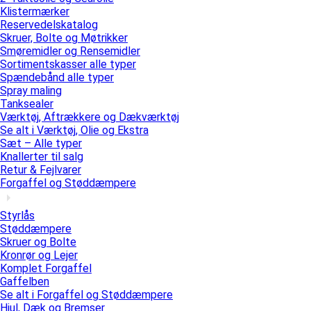
Klistermærker
Reservedelskatalog
Skruer, Bolte og Møtrikker
Smøremidler og Rensemidler
Sortimentskasser alle typer
Spændebånd alle typer
Spray maling
Tanksealer
Værktøj, Aftrækkere og Dækværktøj
Se alt i Værktøj, Olie og Ekstra
Sæt – Alle typer
Knallerter til salg
Retur & Fejlvarer
Forgaffel og Støddæmpere
Styrlås
Støddæmpere
Skruer og Bolte
Kronrør og Lejer
Komplet Forgaffel
Gaffelben
Se alt i Forgaffel og Støddæmpere
Hjul, Dæk og Bremser