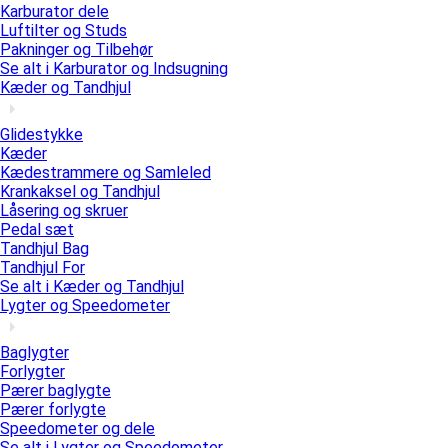
Karburator dele
Luftilter og Studs
Pakninger og Tilbehør
Se alt i Karburator og Indsugning
Kæder og Tandhjul
Glidestykke
Kæder
Kædestrammere og Samleled
Krankaksel og Tandhjul
Låsering og skruer
Pedal sæt
Tandhjul Bag
Tandhjul For
Se alt i Kæder og Tandhjul
Lygter og Speedometer
Baglygter
Forlygter
Pærer baglygte
Pærer forlygte
Speedometer og dele
Se alt i Lygter og Speedometer