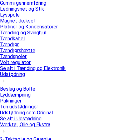
Gummi gennemføring
Ledningsnet og Stik
Lysspole
Magnet dæksel
Platiner og Kondensatorer
Tænding og Svinghjul
Tændkabel
Tændrør
Tændrørshætte
Tændspoler
Volt regulator
Se alt i Tænding og Elektronik
Udstødning
Beslag og Bolte
Lyddæmpning
Pakninger
Tun udstødninger
Udstødning som Original
Se alt i Udstødning
Værktøj, Olie og Ekstra
2-Taktsolie og Gearolie