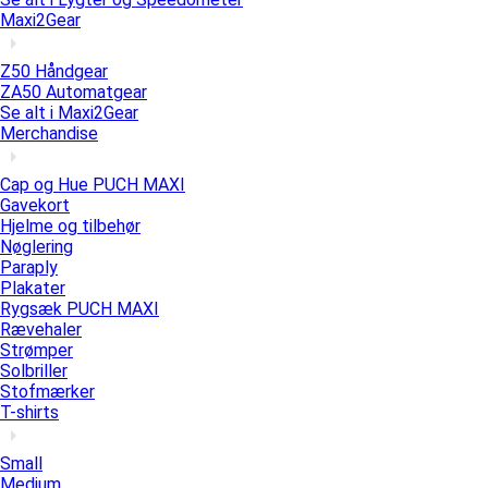
Maxi2Gear
Z50 Håndgear
ZA50 Automatgear
Se alt i Maxi2Gear
Merchandise
Cap og Hue PUCH MAXI
Gavekort
Hjelme og tilbehør
Nøglering
Paraply
Plakater
Rygsæk PUCH MAXI
Rævehaler
Strømper
Solbriller
Stofmærker
T-shirts
Small
Medium