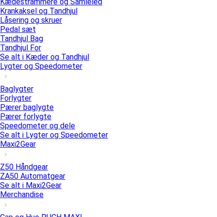
Kædestrammere og Samleled
Krankaksel og Tandhjul
Låsering og skruer
Pedal sæt
Tandhjul Bag
Tandhjul For
Se alt i Kæder og Tandhjul
Lygter og Speedometer
Baglygter
Forlygter
Pærer baglygte
Pærer forlygte
Speedometer og dele
Se alt i Lygter og Speedometer
Maxi2Gear
Z50 Håndgear
ZA50 Automatgear
Se alt i Maxi2Gear
Merchandise