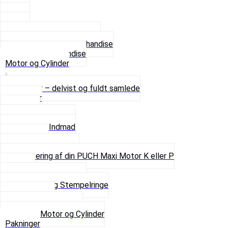
2 XL
3 XL
4 XL
Se alle T-shirt størrelser
Andet lækkert Merchandise
Se alt i Merchandise
Motor og Cylinder
Motorer – delvist og fuldt samlede
Cylinder
Kobling
Krumtap og Lejer
Motor og Indmad
Pakninger
Pinbolte og skruer
Renovering af din PUCH Maxi Motor K eller P
Shims
Simmerringe og lejer
Stempler og Stempelringe
Topstykker
Kickstarter og dele
Se alt i Motor og Cylinder
Pakninger