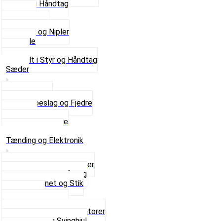
Gummi Håndtag
Kabler
Kontakter
Skruer og Nipler
Spejle
Styr
Se alt i Styr og Håndtag
Sæder
Saddelpind
Sædebeslag og Fjedre
Sæder
Skruer og Bolte
Se alt i Sæder
Tænding og Elektronik
Elektroniske tændinger
Gummi gennemføring
Ledningsnet og Stik
Lysspole
Magnet dæksel
Platiner og Kondensatorer
Tænding og Svinghjul