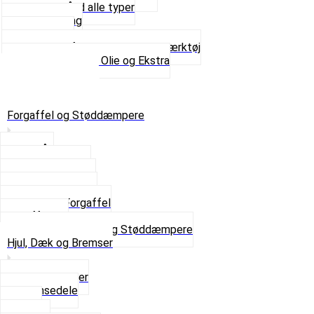
Spændebånd alle typer
Spray maling
Tanksealer
Værktøj, Aftrækkere og Dækværktøj
Se alt i Værktøj, Olie og Ekstra
Sæt – Alle typer
Knallerter til salg
Retur & Fejlvarer
Forgaffel og Støddæmpere
Styrlås
Støddæmpere
Skruer og Bolte
Kronrør og Lejer
Komplet Forgaffel
Gaffelben
Se alt i Forgaffel og Støddæmpere
Hjul, Dæk og Bremser
Aksel og Lejer
Bremsedele
Dæk