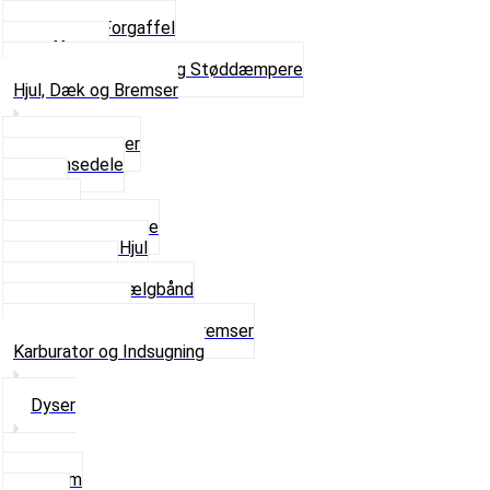
Kronrør og Lejer
Komplet Forgaffel
Gaffelben
Se alt i Forgaffel og Støddæmpere
Hjul, Dæk og Bremser
Aksel og Lejer
Bremsedele
Dæk
Fælge
Hjulnav og Egere
Komplette Hjul
Navbørster
Slanger og Fælgbånd
Ventilhætter
Se alt i Hjul, Dæk og Bremser
Karburator og Indsugning
Dyser
3,5mm