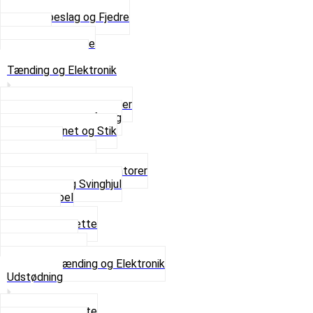
Saddelpind
Sædebeslag og Fjedre
Sæder
Skruer og Bolte
Se alt i Sæder
Tænding og Elektronik
Elektroniske tændinger
Gummi gennemføring
Ledningsnet og Stik
Lysspole
Magnet dæksel
Platiner og Kondensatorer
Tænding og Svinghjul
Tændkabel
Tændrør
Tændrørshætte
Tændspoler
Volt regulator
Se alt i Tænding og Elektronik
Udstødning
Beslag og Bolte