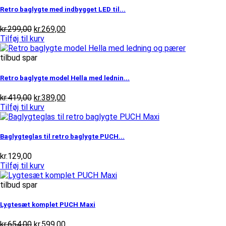
Retro baglygte med indbygget LED til...
Den
Den
kr.
299,00
kr.
269,00
oprindelige
aktuelle
Tilføj til kurv
pris
pris
var:
er:
tilbud spar
kr.299,00.
kr.269,00.
Retro baglygte model Hella med lednin...
Den
Den
kr.
419,00
kr.
389,00
oprindelige
aktuelle
Tilføj til kurv
pris
pris
var:
er:
kr.419,00.
kr.389,00.
Baglygteglas til retro baglygte PUCH...
kr.
129,00
Tilføj til kurv
tilbud spar
Lygtesæt komplet PUCH Maxi
Den
Den
kr.
654,00
kr.
599,00