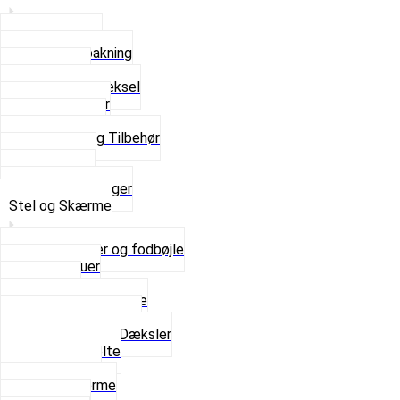
Bundpakning
Flydende pakning
Indsugning
Kickstarterdæksel
Pakningspapir
Pakningssæt
Pakninger og Tilbehør
Toppakning
Udstødning
Se alt i Pakninger
Stel og Skærme
Bagagebærer og fodbøjle
Fingerskruer
Fodhviler
For- og Bagskærme
Reparationsstykke
Sideskjolde og Dæksler
Skruer og bolte
Stafferinger
Stænkskærme