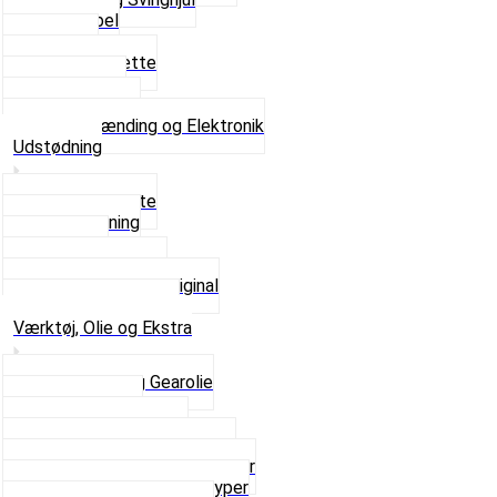
Tændkabel
Tændrør
Tændrørshætte
Tændspoler
Volt regulator
Se alt i Tænding og Elektronik
Udstødning
Beslag og Bolte
Lyddæmpning
Pakninger
Tun udstødninger
Udstødning som Original
Se alt i Udstødning
Værktøj, Olie og Ekstra
2-Taktsolie og Gearolie
Klistermærker
Reservedelskatalog
Skruer, Bolte og Møtrikker
Smøremidler og Rensemidler
Sortimentskasser alle typer