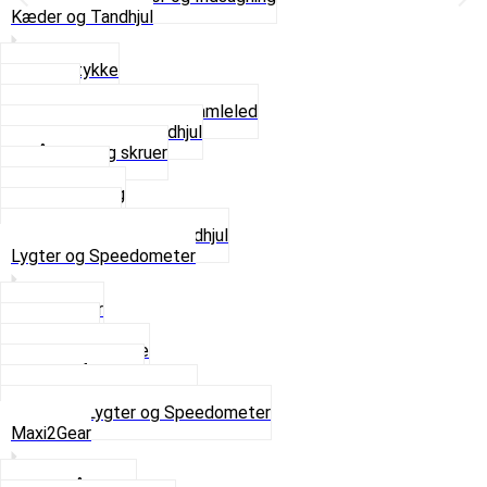
Kæder og Tandhjul
Glidestykke
Kæder
Kædestrammere og Samleled
Krankaksel og Tandhjul
Låsering og skruer
Pedal sæt
Tandhjul Bag
Tandhjul For
Se alt i Kæder og Tandhjul
Lygter og Speedometer
Baglygter
Forlygter
Pærer baglygte
Pærer forlygte
Speedometer og dele
Se alt i Lygter og Speedometer
Maxi2Gear
Z50 Håndgear