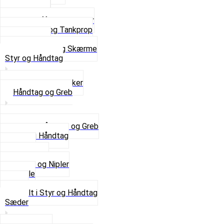
Støtteben
Støttebuk
Svinggaffel og tilbehør
Tankhane og Tankprop
Typeplade
Se alt i Stel og Skærme
Styr og Håndtag
Horn og Ringklokker
Håndtag og Greb
Se alle Håndtag og Greb
Gummi Håndtag
Kabler
Kontakter
Skruer og Nipler
Spejle
Styr
Se alt i Styr og Håndtag
Sæder