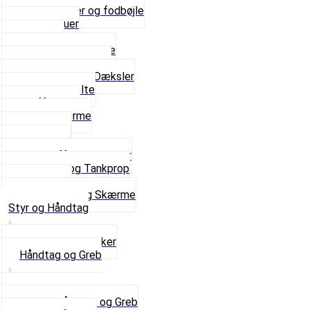
Bagagebærer og fodbøjle
Fingerskruer
Fodhviler
For- og Bagskærme
Reparationsstykke
Sideskjolde og Dæksler
Skruer og bolte
Stafferinger
Stænkskærme
Støtteben
Støttebuk
Svinggaffel og tilbehør
Tankhane og Tankprop
Typeplade
Se alt i Stel og Skærme
Styr og Håndtag
Horn og Ringklokker
Håndtag og Greb
Se alle Håndtag og Greb