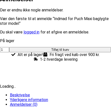
Der er endnu ikke nogle anmeldelser.
Vær den første til at anmelde “Indmad for Puch Maxi baglygte
stor model”
Du skal være
logged in
for at afgive en anmeldelse.
På lager
Indmad
Tilføj til kurv
for
Alt er på lager!
Fri fragt ved køb over 900 kr.
Puch
1-2 hverdage levering
Maxi
baglygte
stor
model
antal
Loading...
Beskrivelse
Yderligere information
Anmeldelser (0)