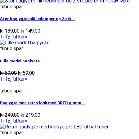
tilbud spar
Stor baglygte inkl ledninger og 2 stk...
Den
Den
kr.
189,00
kr.
149,00
oprindelige
aktuelle
Tilføj til kurv
pris
pris
var:
er:
tilbud spar
kr.189,00.
kr.149,00.
Lille model baglygte
Den
Den
kr.
69,00
kr.
59,00
oprindelige
aktuelle
Tilføj til kurv
pris
pris
var:
er:
tilbud spar
kr.69,00.
kr.59,00.
Baglygte med retro look med BRED gumm...
Den
Den
kr.
249,00
kr.
219,00
oprindelige
aktuelle
Tilføj til kurv
pris
pris
var:
er:
tilbud spar
kr.249,00.
kr.219,00.