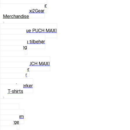
ZA50 Automatgear
Se alt i Maxi2Gear
Merchandise
Cap og Hue PUCH MAXI
Gavekort
Hjelme og tilbehør
Nøglering
Paraply
Plakater
Rygsæk PUCH MAXI
Rævehaler
Strømper
Solbriller
Stofmærker
T-shirts
Small
Medium
Large
XL