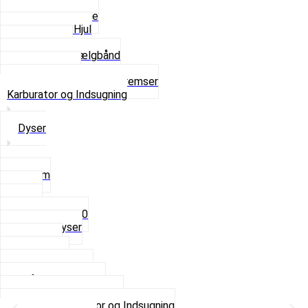
Fælge
Hjulnav og Egere
Komplette Hjul
Navbørster
Slanger og Fælgbånd
Ventilhætter
Se alt i Hjul, Dæk og Bremser
Karburator og Indsugning
Dyser
3,5mm
4mm
5mm
Fast dyse Z50
Se alle Dyser
Gaskabel
Karburator
Karburator dele
Luftilter og Studs
Pakninger og Tilbehør
Se alt i Karburator og Indsugning