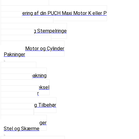
Pakninger
Pinbolte og skruer
Renovering af din PUCH Maxi Motor K eller P
Shims
Simmerringe og lejer
Stempler og Stempelringe
Topstykker
Kickstarter og dele
Se alt i Motor og Cylinder
Pakninger
Bundpakning
Flydende pakning
Indsugning
Kickstarterdæksel
Pakningspapir
Pakningssæt
Pakninger og Tilbehør
Toppakning
Udstødning
Se alt i Pakninger
Stel og Skærme