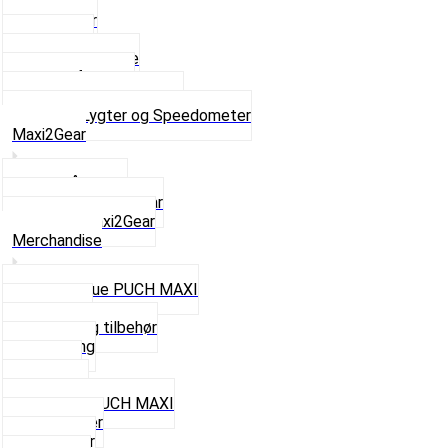
Baglygter
Forlygter
Pærer baglygte
Pærer forlygte
Speedometer og dele
Se alt i Lygter og Speedometer
Maxi2Gear
Z50 Håndgear
ZA50 Automatgear
Se alt i Maxi2Gear
Merchandise
Cap og Hue PUCH MAXI
Gavekort
Hjelme og tilbehør
Nøglering
Paraply
Plakater
Rygsæk PUCH MAXI
Rævehaler
Strømper