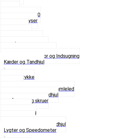
4mm
5mm
Fast dyse Z50
Se alle Dyser
Gaskabel
Karburator
Karburator dele
Luftilter og Studs
Pakninger og Tilbehør
Se alt i Karburator og Indsugning
Kæder og Tandhjul
Glidestykke
Kæder
Kædestrammere og Samleled
Krankaksel og Tandhjul
Låsering og skruer
Pedal sæt
Tandhjul Bag
Tandhjul For
Se alt i Kæder og Tandhjul
Lygter og Speedometer