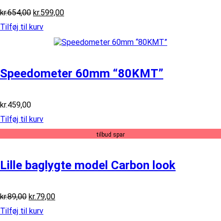
Den
Den
kr.
654,00
kr.
599,00
oprindelige
aktuelle
Tilføj til kurv
pris
pris
var:
er:
kr.654,00.
kr.599,00.
Speedometer 60mm “80KMT”
kr.
459,00
Tilføj til kurv
tilbud spar
Lille baglygte model Carbon look
Den
Den
kr.
89,00
kr.
79,00
oprindelige
aktuelle
Tilføj til kurv
pris
pris