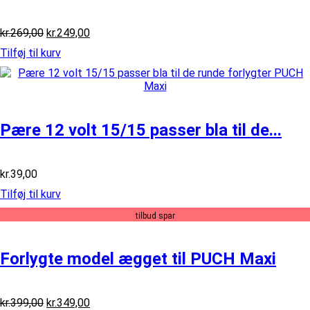
Den
Den
kr.
269,00
kr.
249,00
oprindelige
aktuelle
Tilføj til kurv
pris
pris
var:
er:
kr.269,00.
kr.249,00.
Pære 12 volt 15/15 passer bla til de...
kr.
39,00
Tilføj til kurv
tilbud spar
Forlygte model ægget til PUCH Maxi
Den
Den
kr.
399,00
kr.
349,00