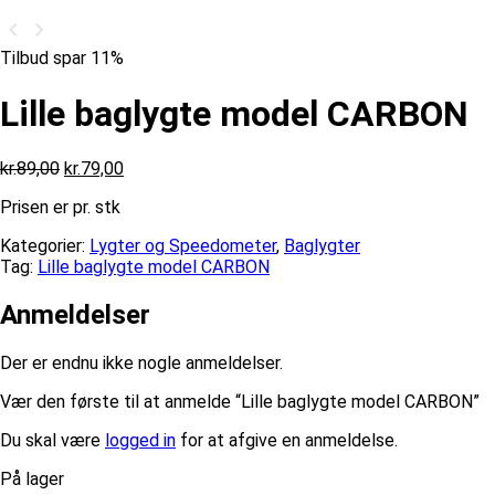
Tilbud spar 11%
Lille baglygte model CARBON
Den
Den
kr.
89,00
kr.
79,00
oprindelige
aktuelle
Prisen er pr. stk
pris
pris
var:
er:
Kategorier:
Lygter og Speedometer
,
Baglygter
kr.89,00.
kr.79,00.
Tag:
Lille baglygte model CARBON
Anmeldelser
Der er endnu ikke nogle anmeldelser.
Vær den første til at anmelde “Lille baglygte model CARBON”
Du skal være
logged in
for at afgive en anmeldelse.
På lager