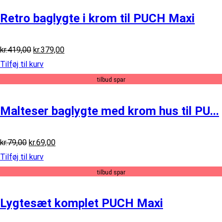
Retro baglygte i krom til PUCH Maxi
Den
Den
kr.
419,00
kr.
379,00
oprindelige
aktuelle
Tilføj til kurv
pris
pris
var:
er:
tilbud spar
kr.419,00.
kr.379,00.
Malteser baglygte med krom hus til PU...
Den
Den
kr.
79,00
kr.
69,00
oprindelige
aktuelle
Tilføj til kurv
pris
pris
var:
er:
tilbud spar
kr.79,00.
kr.69,00.
Lygtesæt komplet PUCH Maxi