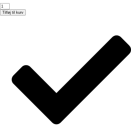
Lille
baglygte
Tilføj til kurv
model
CARBON
antal