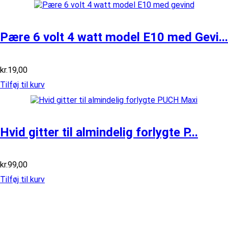
var:
er:
kr.89,00.
kr.79,00.
Pære 6 volt 4 watt model E10 med Gevi...
kr.
19,00
Tilføj til kurv
Hvid gitter til almindelig forlygte P...
kr.
99,00
Tilføj til kurv