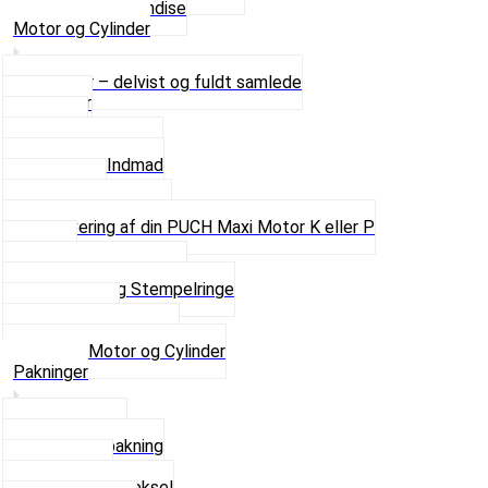
Se alt i Merchandise
Motor og Cylinder
Motorer – delvist og fuldt samlede
Cylinder
Kobling
Krumtap og Lejer
Motor og Indmad
Pakninger
Pinbolte og skruer
Renovering af din PUCH Maxi Motor K eller P
Shims
Simmerringe og lejer
Stempler og Stempelringe
Topstykker
Kickstarter og dele
Se alt i Motor og Cylinder
Pakninger
Bundpakning
Flydende pakning
Indsugning
Kickstarterdæksel