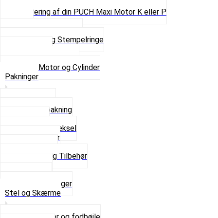
Pinbolte og skruer
Renovering af din PUCH Maxi Motor K eller P
Shims
Simmerringe og lejer
Stempler og Stempelringe
Topstykker
Kickstarter og dele
Se alt i Motor og Cylinder
Pakninger
Bundpakning
Flydende pakning
Indsugning
Kickstarterdæksel
Pakningspapir
Pakningssæt
Pakninger og Tilbehør
Toppakning
Udstødning
Se alt i Pakninger
Stel og Skærme
Bagagebærer og fodbøjle