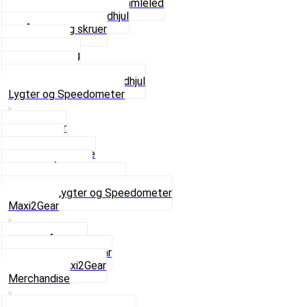
Kædestrammere og Samleled
Krankaksel og Tandhjul
Låsering og skruer
Pedal sæt
Tandhjul Bag
Tandhjul For
Se alt i Kæder og Tandhjul
Lygter og Speedometer
Baglygter
Forlygter
Pærer baglygte
Pærer forlygte
Speedometer og dele
Se alt i Lygter og Speedometer
Maxi2Gear
Z50 Håndgear
ZA50 Automatgear
Se alt i Maxi2Gear
Merchandise