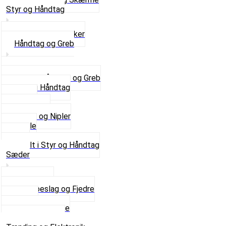
Styr og Håndtag
Horn og Ringklokker
Håndtag og Greb
Se alle Håndtag og Greb
Gummi Håndtag
Kabler
Kontakter
Skruer og Nipler
Spejle
Styr
Se alt i Styr og Håndtag
Sæder
Saddelpind
Sædebeslag og Fjedre
Sæder
Skruer og Bolte
Se alt i Sæder