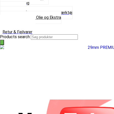
Spray maling
Tanksealer
Værktøj, Aftrækkere og Dækværktøj
Se alt i Værktøj, Olie og Ekstra
Sæt – Alle typer
Knallerter til salg
Retur & Fejlvarer
Products search