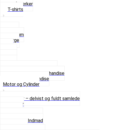
Stofmærker
T-shirts
Small
Medium
Large
XL
2 XL
3 XL
4 XL
Se alle T-shirt størrelser
Andet lækkert Merchandise
Se alt i Merchandise
Motor og Cylinder
Motorer – delvist og fuldt samlede
Cylinder
Kobling
Krumtap og Lejer
Motor og Indmad
Pakninger