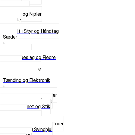
Kabler
Kontakter
Skruer og Nipler
Spejle
Styr
Se alt i Styr og Håndtag
Sæder
Saddelpind
Sædebeslag og Fjedre
Sæder
Skruer og Bolte
Se alt i Sæder
Tænding og Elektronik
Elektroniske tændinger
Gummi gennemføring
Ledningsnet og Stik
Lysspole
Magnet dæksel
Platiner og Kondensatorer
Tænding og Svinghjul