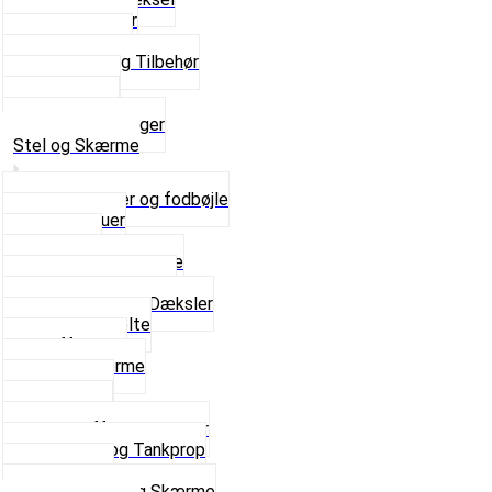
Pakningspapir
Pakningssæt
Pakninger og Tilbehør
Toppakning
Udstødning
Se alt i Pakninger
Stel og Skærme
Bagagebærer og fodbøjle
Fingerskruer
Fodhviler
For- og Bagskærme
Reparationsstykke
Sideskjolde og Dæksler
Skruer og bolte
Stafferinger
Stænkskærme
Støtteben
Støttebuk
Svinggaffel og tilbehør
Tankhane og Tankprop
Typeplade
Se alt i Stel og Skærme