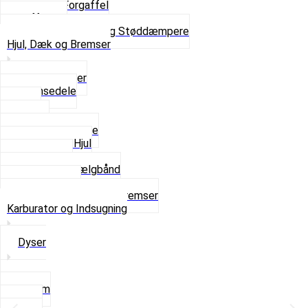
Komplet Forgaffel
Gaffelben
Se alt i Forgaffel og Støddæmpere
Hjul, Dæk og Bremser
Aksel og Lejer
Bremsedele
Dæk
Fælge
Hjulnav og Egere
Komplette Hjul
Navbørster
Slanger og Fælgbånd
Ventilhætter
Se alt i Hjul, Dæk og Bremser
Karburator og Indsugning
Dyser
3,5mm
4mm