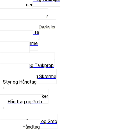
Fingerskruer
Fodhviler
For- og Bagskærme
Reparationsstykke
Sideskjolde og Dæksler
Skruer og bolte
Stafferinger
Stænkskærme
Støtteben
Støttebuk
Svinggaffel og tilbehør
Tankhane og Tankprop
Typeplade
Se alt i Stel og Skærme
Styr og Håndtag
Horn og Ringklokker
Håndtag og Greb
Se alle Håndtag og Greb
Gummi Håndtag