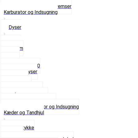
Ventilhætter
Se alt i Hjul, Dæk og Bremser
Karburator og Indsugning
Dyser
3,5mm
4mm
5mm
Fast dyse Z50
Se alle Dyser
Gaskabel
Karburator
Karburator dele
Luftilter og Studs
Pakninger og Tilbehør
Se alt i Karburator og Indsugning
Kæder og Tandhjul
Glidestykke
Kæder