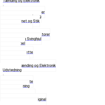
Tænding og Elektronik
Elektroniske tændinger
Gummi gennemføring
Ledningsnet og Stik
Lysspole
Magnet dæksel
Platiner og Kondensatorer
Tænding og Svinghjul
Tændkabel
Tændrør
Tændrørshætte
Tændspoler
Volt regulator
Se alt i Tænding og Elektronik
Udstødning
Beslag og Bolte
Lyddæmpning
Pakninger
Tun udstødninger
Udstødning som Original
Se alt i Udstødning