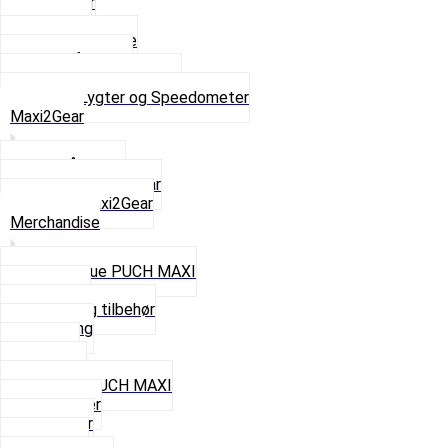
Baglygter
Forlygter
Pærer baglygte
Pærer forlygte
Speedometer og dele
Se alt i Lygter og Speedometer
Maxi2Gear
Z50 Håndgear
ZA50 Automatgear
Se alt i Maxi2Gear
Merchandise
Cap og Hue PUCH MAXI
Gavekort
Hjelme og tilbehør
Nøglering
Paraply
Plakater
Rygsæk PUCH MAXI
Rævehaler
Strømper
Solbriller