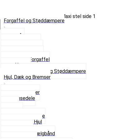
Forgaffel og Støddæmpere
Vælg Kategori
Styrlås
Støddæmpere
Skruer og Bolte
Kronrør og Lejer
Komplet Forgaffel
Gaffelben
Se alt i Forgaffel og Støddæmpere
Hjul, Dæk og Bremser
Aksel og Lejer
Bremsedele
Dæk
Fælge
Hjulnav og Egere
Komplette Hjul
Navbørster
Slanger og Fælgbånd