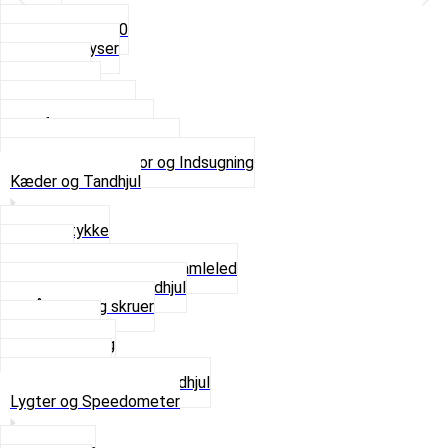
5mm
Fast dyse Z50
Se alle Dyser
Gaskabel
Karburator
Karburator dele
Luftilter og Studs
Pakninger og Tilbehør
Se alt i Karburator og Indsugning
Kæder og Tandhjul
Glidestykke
Kæder
Kædestrammere og Samleled
Krankaksel og Tandhjul
Låsering og skruer
Pedal sæt
Tandhjul Bag
Tandhjul For
Se alt i Kæder og Tandhjul
Lygter og Speedometer