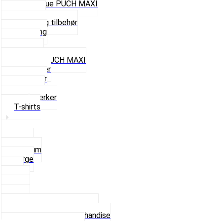
Cap og Hue PUCH MAXI
Gavekort
Hjelme og tilbehør
Nøglering
Paraply
Plakater
Rygsæk PUCH MAXI
Rævehaler
Strømper
Solbriller
Stofmærker
T-shirts
Small
Medium
Large
XL
2 XL
3 XL
4 XL
Se alle T-shirt størrelser
Andet lækkert Merchandise