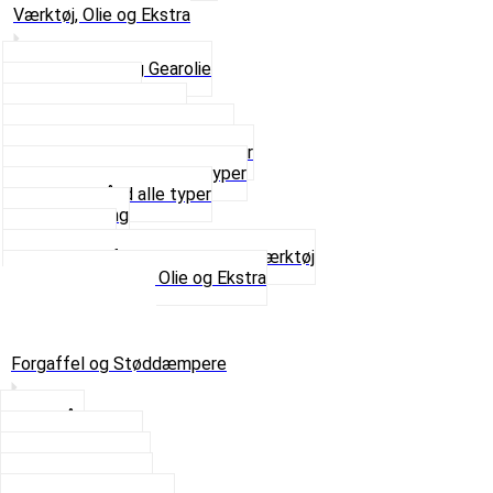
Værktøj, Olie og Ekstra
2-Taktsolie og Gearolie
Klistermærker
Reservedelskatalog
Skruer, Bolte og Møtrikker
Smøremidler og Rensemidler
Sortimentskasser alle typer
Spændebånd alle typer
Spray maling
Tanksealer
Værktøj, Aftrækkere og Dækværktøj
Se alt i Værktøj, Olie og Ekstra
Sæt – Alle typer
Knallerter til salg
Retur & Fejlvarer
Forgaffel og Støddæmpere
Styrlås
Støddæmpere
Skruer og Bolte
Kronrør og Lejer