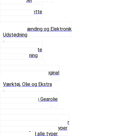
Tændkabel
Tændrør
Tændrørshætte
Tændspoler
Volt regulator
Se alt i Tænding og Elektronik
Udstødning
Beslag og Bolte
Lyddæmpning
Pakninger
Tun udstødninger
Udstødning som Original
Se alt i Udstødning
Værktøj, Olie og Ekstra
2-Taktsolie og Gearolie
Klistermærker
Reservedelskatalog
Skruer, Bolte og Møtrikker
Smøremidler og Rensemidler
Sortimentskasser alle typer
Spændebånd alle typer