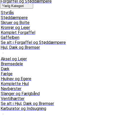
Forgaffel og Støddæmpere
Vælg Kategori
Styrlås
Støddæmpere
Skruer og Bolte
Kronrør og Lejer
Komplet Forgaffel
Gaffelben
Se alt i Forgaffel og Støddæmpere
Hjul, Dæk og Bremser
Aksel og Lejer
Bremsedele
Dæk
Fælge
Hjulnav og Egere
Komplette Hjul
Navbørster
Slanger og Fælgbånd
Ventilhætter
Se alt i Hjul, Dæk og Bremser
Karburator og Indsugning