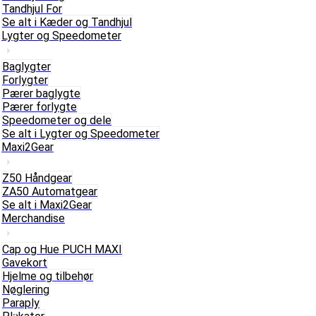
Tandhjul For
Se alt i Kæder og Tandhjul
Lygter og Speedometer
Baglygter
Forlygter
Pærer baglygte
Pærer forlygte
Speedometer og dele
Se alt i Lygter og Speedometer
Maxi2Gear
Z50 Håndgear
ZA50 Automatgear
Se alt i Maxi2Gear
Merchandise
Cap og Hue PUCH MAXI
Gavekort
Hjelme og tilbehør
Nøglering
Paraply