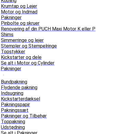
Kobling
Krumtap og Lejer
Motor og Indmad
Pakninger
Pinbolte og skruer
Renovering af din PUCH Maxi Motor K eller P
Shims
Simmerringe og lejer
Stempler og Stempelringe
Topstykker
Kickstarter og dele
Se alt i Motor og Cylinder
Pakninger
Bundpakning
Flydende pakning
Indsugning
Kickstarterdæksel
Pakningspapir
Pakningssæt
Pakninger og Tilbehør
Toppakning
Udstødning
Se alt i Pakninger