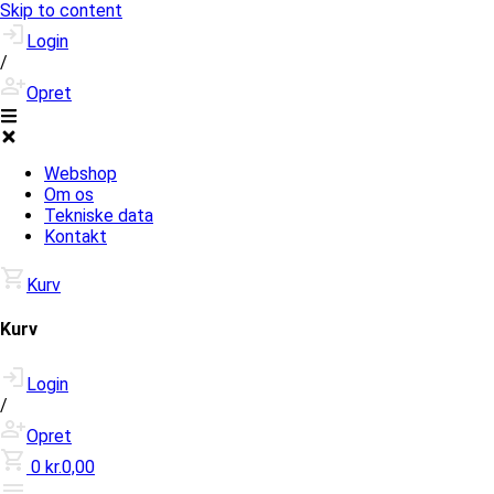
Skip to content
Login
/
Opret
Webshop
Om os
Tekniske data
Kontakt
Kurv
Kurv
Login
/
Opret
0
kr.0,00