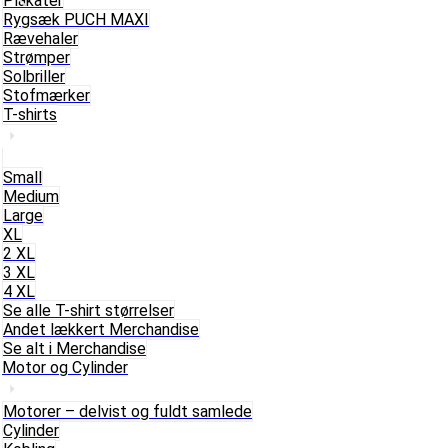
Plakater
Rygsæk PUCH MAXI
Rævehaler
Strømper
Solbriller
Stofmærker
T-shirts
Small
Medium
Large
XL
2 XL
3 XL
4 XL
Se alle T-shirt størrelser
Andet lækkert Merchandise
Se alt i Merchandise
Motor og Cylinder
Motorer – delvist og fuldt samlede
Cylinder