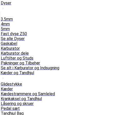
Dyser
3,5mm
4mm
5mm
Fast dyse Z50
Se alle Dyser
Gaskabel
Karburator
Karburator dele
Luftilter og Studs
Pakninger og Tilbehør
Se alt i Karburator og Indsugning
Kæder og Tandhjul
Glidestykke
Kæder
Kædestrammere og Samleled
Krankaksel og Tandhjul
Låsering og skruer
Pedal sæt
Tandhjul Bag