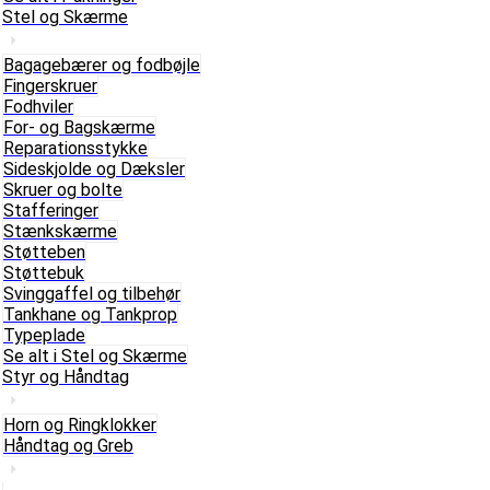
Stel og Skærme
Bagagebærer og fodbøjle
Fingerskruer
Fodhviler
For- og Bagskærme
Reparationsstykke
Sideskjolde og Dæksler
Skruer og bolte
Stafferinger
Stænkskærme
Støtteben
Støttebuk
Svinggaffel og tilbehør
Tankhane og Tankprop
Typeplade
Se alt i Stel og Skærme
Styr og Håndtag
Horn og Ringklokker
Håndtag og Greb