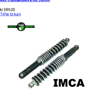
MKX Støddæmpere krom 260mm
kr.
389,00
Tilføj til kurv