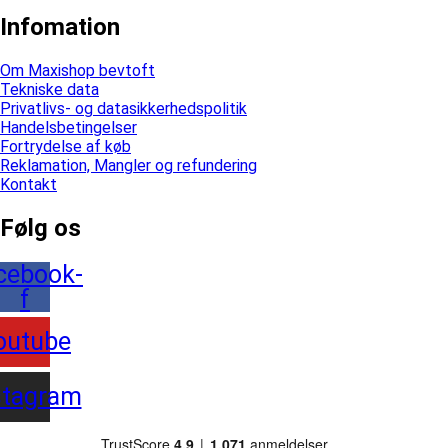
Infomation
Om Maxishop bevtoft
Tekniske data
Privatlivs- og datasikkerhedspolitik
Handelsbetingelser
Fortrydelse af køb
Reklamation, Mangler og refundering
Kontakt
Følg os
cebook-
f
outube
stagram