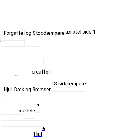
Forgaffel og Støddæmpere
Vælg Kategori
Styrlås
Støddæmpere
Skruer og Bolte
Kronrør og Lejer
Komplet Forgaffel
Gaffelben
Se alt i Forgaffel og Støddæmpere
Hjul, Dæk og Bremser
Aksel og Lejer
Bremsedele
Dæk
Fælge
Hjulnav og Egere
Komplette Hjul