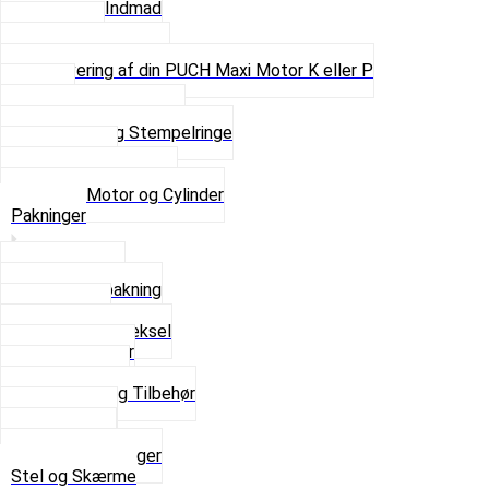
Motor og Indmad
Pakninger
Pinbolte og skruer
Renovering af din PUCH Maxi Motor K eller P
Shims
Simmerringe og lejer
Stempler og Stempelringe
Topstykker
Kickstarter og dele
Se alt i Motor og Cylinder
Pakninger
Bundpakning
Flydende pakning
Indsugning
Kickstarterdæksel
Pakningspapir
Pakningssæt
Pakninger og Tilbehør
Toppakning
Udstødning
Se alt i Pakninger
Stel og Skærme