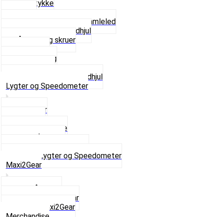
Glidestykke
Kæder
Kædestrammere og Samleled
Krankaksel og Tandhjul
Låsering og skruer
Pedal sæt
Tandhjul Bag
Tandhjul For
Se alt i Kæder og Tandhjul
Lygter og Speedometer
Baglygter
Forlygter
Pærer baglygte
Pærer forlygte
Speedometer og dele
Se alt i Lygter og Speedometer
Maxi2Gear
Z50 Håndgear
ZA50 Automatgear
Se alt i Maxi2Gear
Merchandise