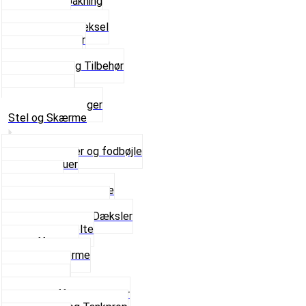
Flydende pakning
Indsugning
Kickstarterdæksel
Pakningspapir
Pakningssæt
Pakninger og Tilbehør
Toppakning
Udstødning
Se alt i Pakninger
Stel og Skærme
Bagagebærer og fodbøjle
Fingerskruer
Fodhviler
For- og Bagskærme
Reparationsstykke
Sideskjolde og Dæksler
Skruer og bolte
Stafferinger
Stænkskærme
Støtteben
Støttebuk
Svinggaffel og tilbehør