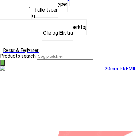
Sortimentskasser alle typer
Spændebånd alle typer
Spray maling
Tanksealer
Værktøj, Aftrækkere og Dækværktøj
Se alt i Værktøj, Olie og Ekstra
Sæt – Alle typer
Knallerter til salg
Retur & Fejlvarer
Products search