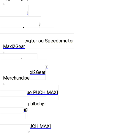
Baglygter
Forlygter
Pærer baglygte
Pærer forlygte
Speedometer og dele
Se alt i Lygter og Speedometer
Maxi2Gear
Z50 Håndgear
ZA50 Automatgear
Se alt i Maxi2Gear
Merchandise
Cap og Hue PUCH MAXI
Gavekort
Hjelme og tilbehør
Nøglering
Paraply
Plakater
Rygsæk PUCH MAXI
Rævehaler