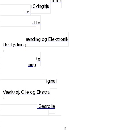
Platiner og Kondensatorer
Tænding og Svinghjul
Tændkabel
Tændrør
Tændrørshætte
Tændspoler
Volt regulator
Se alt i Tænding og Elektronik
Udstødning
Beslag og Bolte
Lyddæmpning
Pakninger
Tun udstødninger
Udstødning som Original
Se alt i Udstødning
Værktøj, Olie og Ekstra
2-Taktsolie og Gearolie
Klistermærker
Reservedelskatalog
Skruer, Bolte og Møtrikker
Smøremidler og Rensemidler