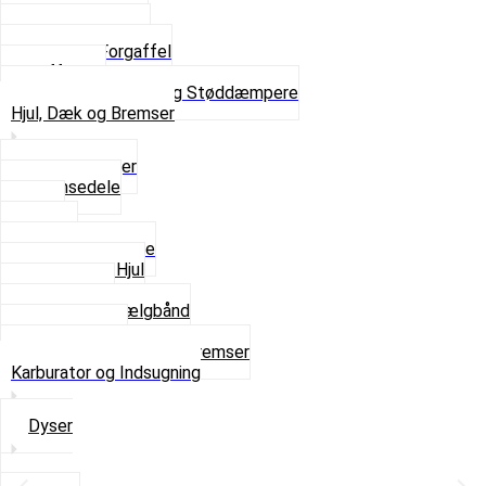
Skruer og Bolte
Kronrør og Lejer
Komplet Forgaffel
Gaffelben
Se alt i Forgaffel og Støddæmpere
Hjul, Dæk og Bremser
Aksel og Lejer
Bremsedele
Dæk
Fælge
Hjulnav og Egere
Komplette Hjul
Navbørster
Slanger og Fælgbånd
Ventilhætter
Se alt i Hjul, Dæk og Bremser
Karburator og Indsugning
Dyser