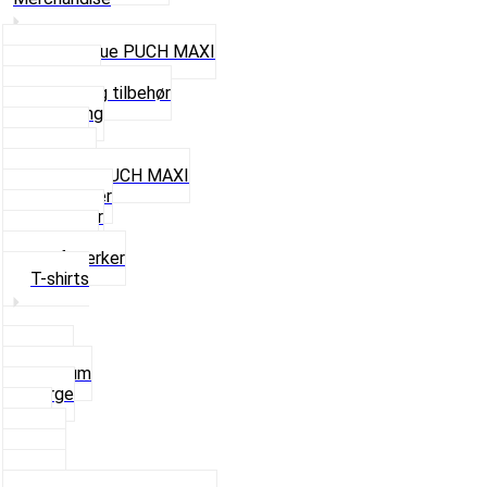
Cap og Hue PUCH MAXI
Gavekort
Hjelme og tilbehør
Nøglering
Paraply
Plakater
Rygsæk PUCH MAXI
Rævehaler
Strømper
Solbriller
Stofmærker
T-shirts
Small
Medium
Large
XL
2 XL
3 XL
4 XL