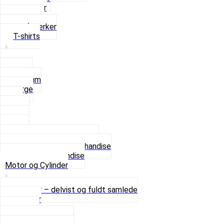
Strømper
Solbriller
Stofmærker
T-shirts
Small
Medium
Large
XL
2 XL
3 XL
4 XL
Se alle T-shirt størrelser
Andet lækkert Merchandise
Se alt i Merchandise
Motor og Cylinder
Motorer – delvist og fuldt samlede
Cylinder
Kobling
Krumtap og Lejer