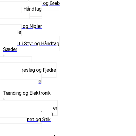
Se alle Håndtag og Greb
Gummi Håndtag
Kabler
Kontakter
Skruer og Nipler
Spejle
Styr
Se alt i Styr og Håndtag
Sæder
Saddelpind
Sædebeslag og Fjedre
Sæder
Skruer og Bolte
Se alt i Sæder
Tænding og Elektronik
Elektroniske tændinger
Gummi gennemføring
Ledningsnet og Stik
Lysspole
Magnet dæksel