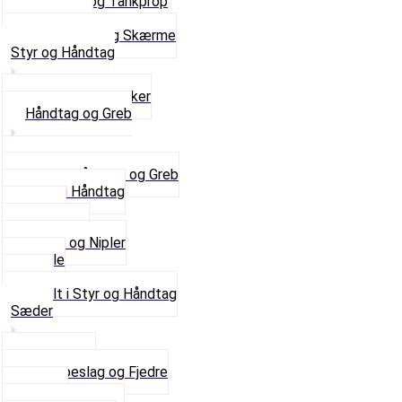
Tankhane og Tankprop
Typeplade
Se alt i Stel og Skærme
Styr og Håndtag
Horn og Ringklokker
Håndtag og Greb
Se alle Håndtag og Greb
Gummi Håndtag
Kabler
Kontakter
Skruer og Nipler
Spejle
Styr
Se alt i Styr og Håndtag
Sæder
Saddelpind
Sædebeslag og Fjedre
Sæder