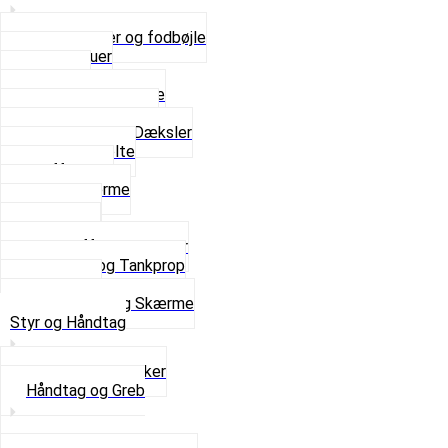
Bagagebærer og fodbøjle
Fingerskruer
Fodhviler
For- og Bagskærme
Reparationsstykke
Sideskjolde og Dæksler
Skruer og bolte
Stafferinger
Stænkskærme
Støtteben
Støttebuk
Svinggaffel og tilbehør
Tankhane og Tankprop
Typeplade
Se alt i Stel og Skærme
Styr og Håndtag
Horn og Ringklokker
Håndtag og Greb