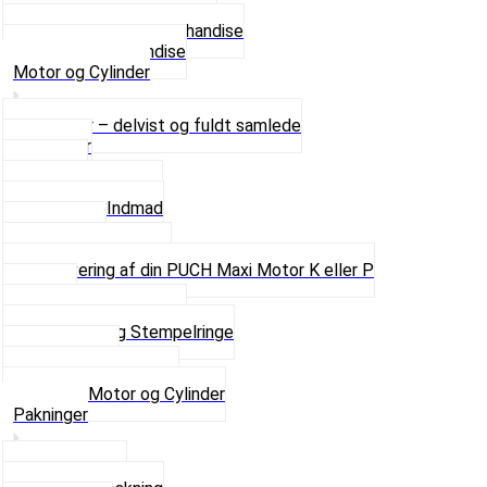
Se alle T-shirt størrelser
Andet lækkert Merchandise
Se alt i Merchandise
Motor og Cylinder
Motorer – delvist og fuldt samlede
Cylinder
Kobling
Krumtap og Lejer
Motor og Indmad
Pakninger
Pinbolte og skruer
Renovering af din PUCH Maxi Motor K eller P
Shims
Simmerringe og lejer
Stempler og Stempelringe
Topstykker
Kickstarter og dele
Se alt i Motor og Cylinder
Pakninger
Bundpakning