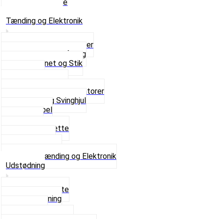
Skruer og Bolte
Se alt i Sæder
Tænding og Elektronik
Elektroniske tændinger
Gummi gennemføring
Ledningsnet og Stik
Lysspole
Magnet dæksel
Platiner og Kondensatorer
Tænding og Svinghjul
Tændkabel
Tændrør
Tændrørshætte
Tændspoler
Volt regulator
Se alt i Tænding og Elektronik
Udstødning
Beslag og Bolte
Lyddæmpning
Pakninger
Tun udstødninger