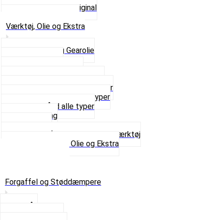
Udstødning som Original
Se alt i Udstødning
Værktøj, Olie og Ekstra
2-Taktsolie og Gearolie
Klistermærker
Reservedelskatalog
Skruer, Bolte og Møtrikker
Smøremidler og Rensemidler
Sortimentskasser alle typer
Spændebånd alle typer
Spray maling
Tanksealer
Værktøj, Aftrækkere og Dækværktøj
Se alt i Værktøj, Olie og Ekstra
Sæt – Alle typer
Knallerter til salg
Retur & Fejlvarer
Forgaffel og Støddæmpere
Styrlås
Støddæmpere