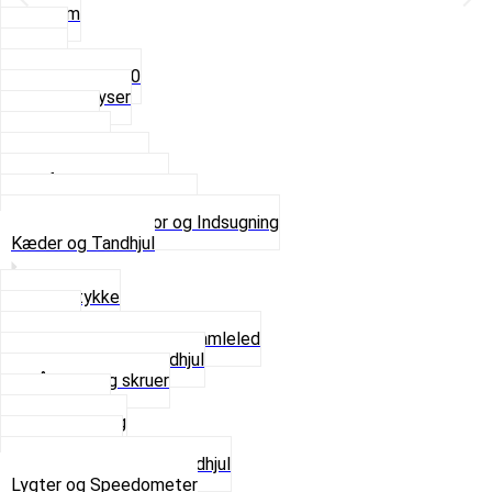
3,5mm
4mm
5mm
Fast dyse Z50
Se alle Dyser
Gaskabel
Karburator
Karburator dele
Luftilter og Studs
Pakninger og Tilbehør
Se alt i Karburator og Indsugning
Kæder og Tandhjul
Glidestykke
Kæder
Kædestrammere og Samleled
Krankaksel og Tandhjul
Låsering og skruer
Pedal sæt
Tandhjul Bag
Tandhjul For
Se alt i Kæder og Tandhjul
Lygter og Speedometer