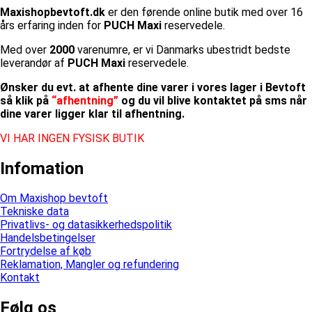
Maxishopbevtoft.dk
er den førende online butik med over 16
års erfaring inden for
PUCH Maxi
reservedele.
Med over
2000
varenumre, er vi Danmarks ubestridt bedste
leverandør af
PUCH Maxi
reservedele.
Ønsker du evt. at afhente dine varer i vores lager i Bevtoft
så klik på
“afhentning”
og du vil blive kontaktet på sms når
dine varer ligger klar til afhentning.
VI HAR INGEN FYSISK BUTIK
Infomation
Om Maxishop bevtoft
Tekniske data
Privatlivs- og datasikkerhedspolitik
Handelsbetingelser
Fortrydelse af køb
Reklamation, Mangler og refundering
Kontakt
Følg os