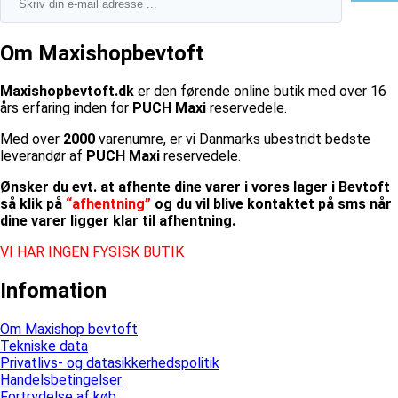
Om Maxishopbevtoft
Maxishopbevtoft.dk
er den førende online butik med over 16
års erfaring inden for
PUCH Maxi
reservedele.
Med over
2000
varenumre, er vi Danmarks ubestridt bedste
leverandør af
PUCH Maxi
reservedele.
Ønsker du evt. at afhente dine varer i vores lager i Bevtoft
så klik på
“afhentning”
og du vil blive kontaktet på sms når
dine varer ligger klar til afhentning.
VI HAR INGEN FYSISK BUTIK
Infomation
Om Maxishop bevtoft
Tekniske data
Privatlivs- og datasikkerhedspolitik
Handelsbetingelser
Fortrydelse af køb