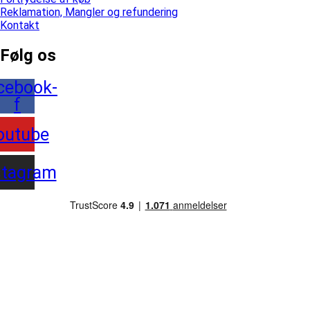
Reklamation, Mangler og refundering
Kontakt
Følg os
cebook-
f
outube
stagram