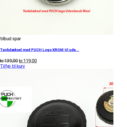
tilbud spar
Tankdæksel med PUCH Logo KROM til ude...
Den
Den
kr.
139,00
kr.
119,00
oprindelige
aktuelle
Tilføj til kurv
pris
pris
var:
er:
kr.139,00.
kr.119,00.