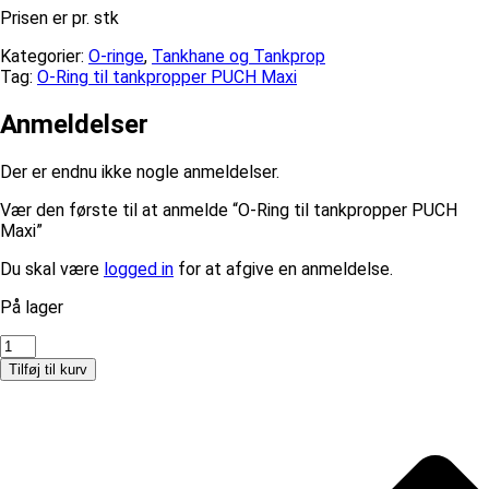
Prisen er pr. stk
Kategorier:
O-ringe
,
Tankhane og Tankprop
Tag:
O-Ring til tankpropper PUCH Maxi
Anmeldelser
Der er endnu ikke nogle anmeldelser.
Vær den første til at anmelde “O-Ring til tankpropper PUCH
Maxi”
Du skal være
logged in
for at afgive en anmeldelse.
På lager
O-
Ring
Tilføj til kurv
til
tankpropper
PUCH
Maxi
antal