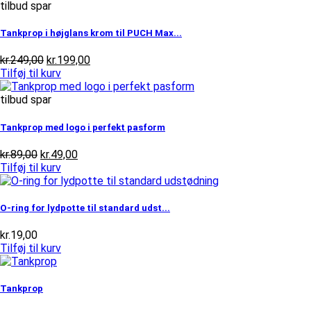
tilbud spar
Tankprop i højglans krom til PUCH Max...
Den
Den
kr.
249,00
kr.
199,00
oprindelige
aktuelle
Tilføj til kurv
pris
pris
var:
er:
tilbud spar
kr.249,00.
kr.199,00.
Tankprop med logo i perfekt pasform
Den
Den
kr.
89,00
kr.
49,00
oprindelige
aktuelle
Tilføj til kurv
pris
pris
var:
er:
kr.89,00.
kr.49,00.
O-ring for lydpotte til standard udst...
kr.
19,00
Tilføj til kurv
Tankprop