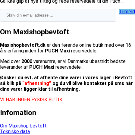
​Gå ikke glip af nye tiltag og fede reservedele til din Puch …
Tilmeld
Om Maxishopbevtoft
Maxishopbevtoft.dk
er den førende online butik med over 16
års erfaring inden for
PUCH Maxi
reservedele.
Med over
2000
varenumre, er vi Danmarks ubestridt bedste
leverandør af
PUCH Maxi
reservedele.
Ønsker du evt. at afhente dine varer i vores lager i Bevtoft
så klik på
“afhentning”
og du vil blive kontaktet på sms når
dine varer ligger klar til afhentning.
VI HAR INGEN FYSISK BUTIK
Infomation
Om Maxishop bevtoft
Tekniske data