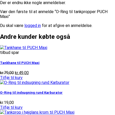
Der er endnu ikke nogle anmeldelser.
Vær den første til at anmelde “O-Ring til tankpropper PUCH
Maxi”
Du skal være
logged in
for at afgive en anmeldelse.
Andre kunder købte også
tilbud spar
Tankhane til PUCH Maxi
Den
Den
kr.
79,00
kr.
49,00
oprindelige
aktuelle
Tilføj til kurv
pris
pris
var:
er:
kr.79,00.
kr.49,00.
O-Ring til indsugning rund Karburator
kr.
19,00
Tilføj til kurv