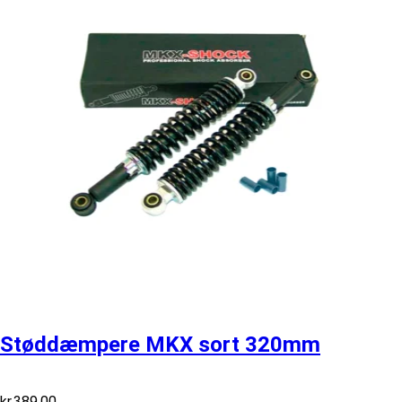
Støddæmpere MKX sort 320mm
kr.
389,00