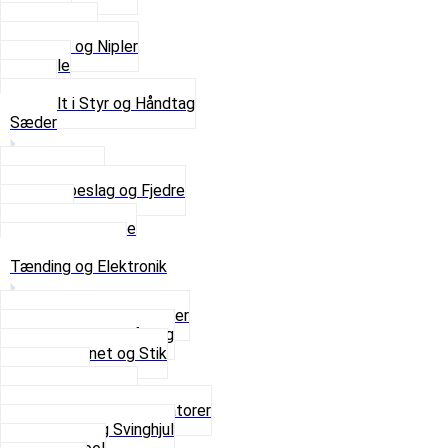
Kabler
Kontakter
Skruer og Nipler
Spejle
Styr
Se alt i Styr og Håndtag
Sæder
Saddelpind
Sædebeslag og Fjedre
Sæder
Skruer og Bolte
Se alt i Sæder
Tænding og Elektronik
Elektroniske tændinger
Gummi gennemføring
Ledningsnet og Stik
Lysspole
Magnet dæksel
Platiner og Kondensatorer
Tænding og Svinghjul