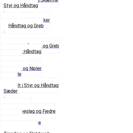
Styr og Håndtag
Horn og Ringklokker
Håndtag og Greb
Se alle Håndtag og Greb
Gummi Håndtag
Kabler
Kontakter
Skruer og Nipler
Spejle
Styr
Se alt i Styr og Håndtag
Sæder
Saddelpind
Sædebeslag og Fjedre
Sæder
Skruer og Bolte
Se alt i Sæder