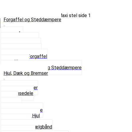
Forgaffel og Støddæmpere
Vælg Kategori
Styrlås
Støddæmpere
Skruer og Bolte
Kronrør og Lejer
Komplet Forgaffel
Gaffelben
Se alt i Forgaffel og Støddæmpere
Hjul, Dæk og Bremser
Aksel og Lejer
Bremsedele
Dæk
Fælge
Hjulnav og Egere
Komplette Hjul
Navbørster
Slanger og Fælgbånd