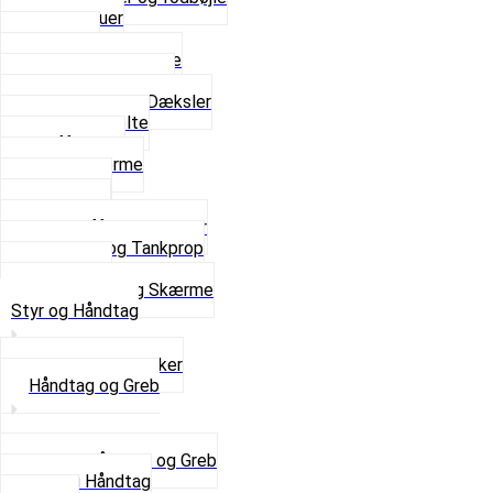
Fingerskruer
Fodhviler
For- og Bagskærme
Reparationsstykke
Sideskjolde og Dæksler
Skruer og bolte
Stafferinger
Stænkskærme
Støtteben
Støttebuk
Svinggaffel og tilbehør
Tankhane og Tankprop
Typeplade
Se alt i Stel og Skærme
Styr og Håndtag
Horn og Ringklokker
Håndtag og Greb
Se alle Håndtag og Greb
Gummi Håndtag