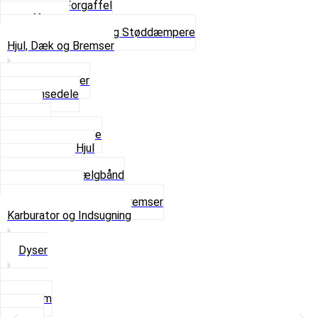
Komplet Forgaffel
Gaffelben
Se alt i Forgaffel og Støddæmpere
Hjul, Dæk og Bremser
Aksel og Lejer
Bremsedele
Dæk
Fælge
Hjulnav og Egere
Komplette Hjul
Navbørster
Slanger og Fælgbånd
Ventilhætter
Se alt i Hjul, Dæk og Bremser
Karburator og Indsugning
Dyser
3,5mm
4mm