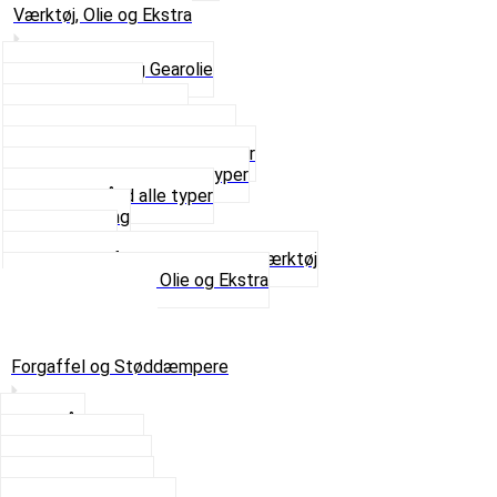
Værktøj, Olie og Ekstra
2-Taktsolie og Gearolie
Klistermærker
Reservedelskatalog
Skruer, Bolte og Møtrikker
Smøremidler og Rensemidler
Sortimentskasser alle typer
Spændebånd alle typer
Spray maling
Tanksealer
Værktøj, Aftrækkere og Dækværktøj
Se alt i Værktøj, Olie og Ekstra
Sæt – Alle typer
Knallerter til salg
Retur & Fejlvarer
Forgaffel og Støddæmpere
Styrlås
Støddæmpere
Skruer og Bolte
Kronrør og Lejer