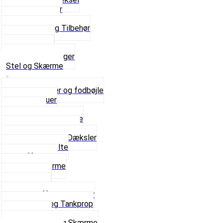
Pakningspapir
Pakningssæt
Pakninger og Tilbehør
Toppakning
Udstødning
Se alt i Pakninger
Stel og Skærme
Bagagebærer og fodbøjle
Fingerskruer
Fodhviler
For- og Bagskærme
Reparationsstykke
Sideskjolde og Dæksler
Skruer og bolte
Stafferinger
Stænkskærme
Støtteben
Støttebuk
Svinggaffel og tilbehør
Tankhane og Tankprop
Typeplade
Se alt i Stel og Skærme