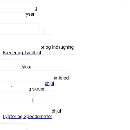
5mm
Fast dyse Z50
Se alle Dyser
Gaskabel
Karburator
Karburator dele
Luftilter og Studs
Pakninger og Tilbehør
Se alt i Karburator og Indsugning
Kæder og Tandhjul
Glidestykke
Kæder
Kædestrammere og Samleled
Krankaksel og Tandhjul
Låsering og skruer
Pedal sæt
Tandhjul Bag
Tandhjul For
Se alt i Kæder og Tandhjul
Lygter og Speedometer