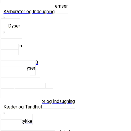
Ventilhætter
Se alt i Hjul, Dæk og Bremser
Karburator og Indsugning
Dyser
3,5mm
4mm
5mm
Fast dyse Z50
Se alle Dyser
Gaskabel
Karburator
Karburator dele
Luftilter og Studs
Pakninger og Tilbehør
Se alt i Karburator og Indsugning
Kæder og Tandhjul
Glidestykke
Kæder