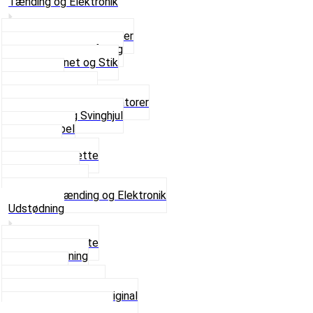
Tænding og Elektronik
Elektroniske tændinger
Gummi gennemføring
Ledningsnet og Stik
Lysspole
Magnet dæksel
Platiner og Kondensatorer
Tænding og Svinghjul
Tændkabel
Tændrør
Tændrørshætte
Tændspoler
Volt regulator
Se alt i Tænding og Elektronik
Udstødning
Beslag og Bolte
Lyddæmpning
Pakninger
Tun udstødninger
Udstødning som Original
Se alt i Udstødning