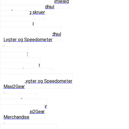
Kædestrammere og Samleled
Krankaksel og Tandhjul
Låsering og skruer
Pedal sæt
Tandhjul Bag
Tandhjul For
Se alt i Kæder og Tandhjul
Lygter og Speedometer
Baglygter
Forlygter
Pærer baglygte
Pærer forlygte
Speedometer og dele
Se alt i Lygter og Speedometer
Maxi2Gear
Z50 Håndgear
ZA50 Automatgear
Se alt i Maxi2Gear
Merchandise