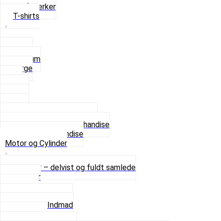
Stofmærker
T-shirts
Small
Medium
Large
XL
2 XL
3 XL
4 XL
Se alle T-shirt størrelser
Andet lækkert Merchandise
Se alt i Merchandise
Motor og Cylinder
Motorer – delvist og fuldt samlede
Cylinder
Kobling
Krumtap og Lejer
Motor og Indmad
Pakninger