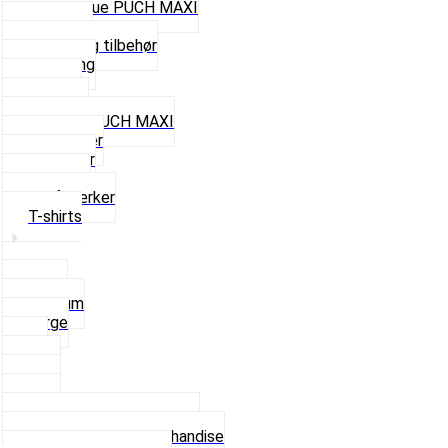
Cap og Hue PUCH MAXI
Gavekort
Hjelme og tilbehør
Nøglering
Paraply
Plakater
Rygsæk PUCH MAXI
Rævehaler
Strømper
Solbriller
Stofmærker
T-shirts
Small
Medium
Large
XL
2 XL
3 XL
4 XL
Se alle T-shirt størrelser
Andet lækkert Merchandise