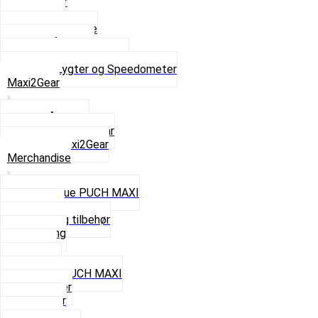
Baglygter
Forlygter
Pærer baglygte
Pærer forlygte
Speedometer og dele
Se alt i Lygter og Speedometer
Maxi2Gear
Z50 Håndgear
ZA50 Automatgear
Se alt i Maxi2Gear
Merchandise
Cap og Hue PUCH MAXI
Gavekort
Hjelme og tilbehør
Nøglering
Paraply
Plakater
Rygsæk PUCH MAXI
Rævehaler
Strømper
Solbriller