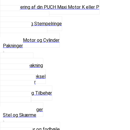
Pinbolte og skruer
Renovering af din PUCH Maxi Motor K eller P
Shims
Simmerringe og lejer
Stempler og Stempelringe
Topstykker
Kickstarter og dele
Se alt i Motor og Cylinder
Pakninger
Bundpakning
Flydende pakning
Indsugning
Kickstarterdæksel
Pakningspapir
Pakningssæt
Pakninger og Tilbehør
Toppakning
Udstødning
Se alt i Pakninger
Stel og Skærme
Bagagebærer og fodbøjle