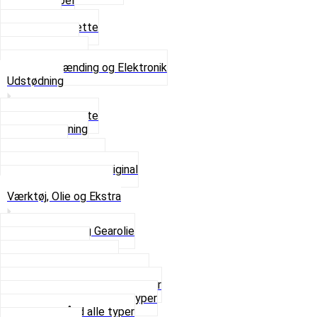
Tændkabel
Tændrør
Tændrørshætte
Tændspoler
Volt regulator
Se alt i Tænding og Elektronik
Udstødning
Beslag og Bolte
Lyddæmpning
Pakninger
Tun udstødninger
Udstødning som Original
Se alt i Udstødning
Værktøj, Olie og Ekstra
2-Taktsolie og Gearolie
Klistermærker
Reservedelskatalog
Skruer, Bolte og Møtrikker
Smøremidler og Rensemidler
Sortimentskasser alle typer
Spændebånd alle typer