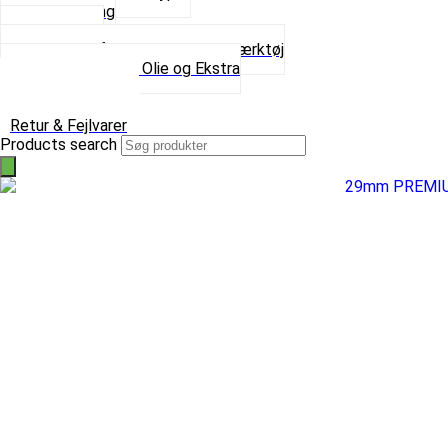
Spray maling
Tanksealer
Værktøj, Aftrækkere og Dækværktøj
Se alt i Værktøj, Olie og Ekstra
Sæt – Alle typer
Knallerter til salg
Retur & Fejlvarer
Products search