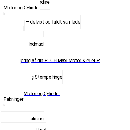
Se alt i Merchandise
Motor og Cylinder
Motorer – delvist og fuldt samlede
Cylinder
Kobling
Krumtap og Lejer
Motor og Indmad
Pakninger
Pinbolte og skruer
Renovering af din PUCH Maxi Motor K eller P
Shims
Simmerringe og lejer
Stempler og Stempelringe
Topstykker
Kickstarter og dele
Se alt i Motor og Cylinder
Pakninger
Bundpakning
Flydende pakning
Indsugning
Kickstarterdæksel