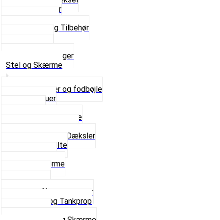
Pakningspapir
Pakningssæt
Pakninger og Tilbehør
Toppakning
Udstødning
Se alt i Pakninger
Stel og Skærme
Bagagebærer og fodbøjle
Fingerskruer
Fodhviler
For- og Bagskærme
Reparationsstykke
Sideskjolde og Dæksler
Skruer og bolte
Stafferinger
Stænkskærme
Støtteben
Støttebuk
Svinggaffel og tilbehør
Tankhane og Tankprop
Typeplade
Se alt i Stel og Skærme