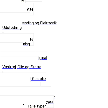
Tændkabel
Tændrør
Tændrørshætte
Tændspoler
Volt regulator
Se alt i Tænding og Elektronik
Udstødning
Beslag og Bolte
Lyddæmpning
Pakninger
Tun udstødninger
Udstødning som Original
Se alt i Udstødning
Værktøj, Olie og Ekstra
2-Taktsolie og Gearolie
Klistermærker
Reservedelskatalog
Skruer, Bolte og Møtrikker
Smøremidler og Rensemidler
Sortimentskasser alle typer
Spændebånd alle typer