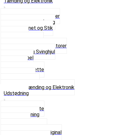
Tænding og Elektronik
Elektroniske tændinger
Gummi gennemføring
Ledningsnet og Stik
Lysspole
Magnet dæksel
Platiner og Kondensatorer
Tænding og Svinghjul
Tændkabel
Tændrør
Tændrørshætte
Tændspoler
Volt regulator
Se alt i Tænding og Elektronik
Udstødning
Beslag og Bolte
Lyddæmpning
Pakninger
Tun udstødninger
Udstødning som Original
Se alt i Udstødning