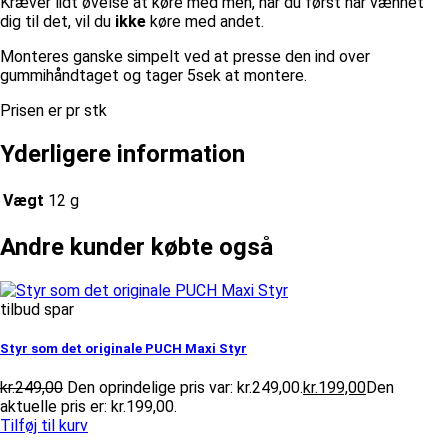
Kræver lidt øvelse at køre med men, når du først har vænnet
dig til det, vil du
ikke
køre med andet.
Monteres ganske simpelt ved at presse den ind over
gummihåndtaget og tager 5sek at montere.
Prisen er pr stk
Yderligere information
Vægt
12 g
Andre kunder købte også
tilbud spar
Styr som det originale PUCH Maxi Styr
kr.
249,00
Den oprindelige pris var: kr.249,00.
kr.
199,00
Den
aktuelle pris er: kr.199,00.
Tilføj til kurv