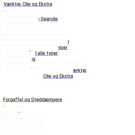
Værktøj, Olie og Ekstra
2-Taktsolie og Gearolie
Klistermærker
Reservedelskatalog
Skruer, Bolte og Møtrikker
Smøremidler og Rensemidler
Sortimentskasser alle typer
Spændebånd alle typer
Spray maling
Tanksealer
Værktøj, Aftrækkere og Dækværktøj
Se alt i Værktøj, Olie og Ekstra
Sæt – Alle typer
Knallerter til salg
Retur & Fejlvarer
Forgaffel og Støddæmpere
Styrlås
Støddæmpere
Skruer og Bolte
Kronrør og Lejer