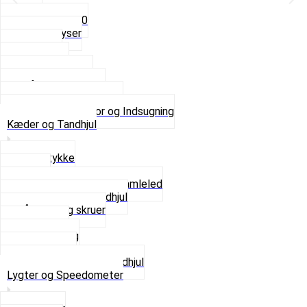
5mm
Fast dyse Z50
Se alle Dyser
Gaskabel
Karburator
Karburator dele
Luftilter og Studs
Pakninger og Tilbehør
Se alt i Karburator og Indsugning
Kæder og Tandhjul
Glidestykke
Kæder
Kædestrammere og Samleled
Krankaksel og Tandhjul
Låsering og skruer
Pedal sæt
Tandhjul Bag
Tandhjul For
Se alt i Kæder og Tandhjul
Lygter og Speedometer