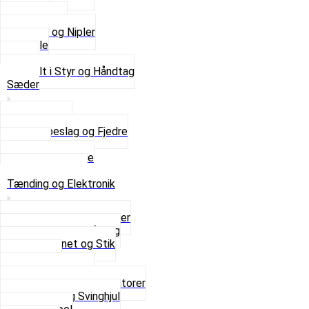
Kabler
Kontakter
Skruer og Nipler
Spejle
Styr
Se alt i Styr og Håndtag
Sæder
Saddelpind
Sædebeslag og Fjedre
Sæder
Skruer og Bolte
Se alt i Sæder
Tænding og Elektronik
Elektroniske tændinger
Gummi gennemføring
Ledningsnet og Stik
Lysspole
Magnet dæksel
Platiner og Kondensatorer
Tænding og Svinghjul