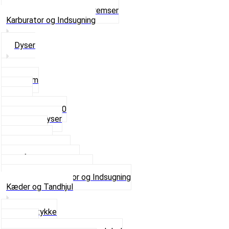
Ventilhætter
Se alt i Hjul, Dæk og Bremser
Karburator og Indsugning
Dyser
3,5mm
4mm
5mm
Fast dyse Z50
Se alle Dyser
Gaskabel
Karburator
Karburator dele
Luftilter og Studs
Pakninger og Tilbehør
Se alt i Karburator og Indsugning
Kæder og Tandhjul
Glidestykke
Kæder