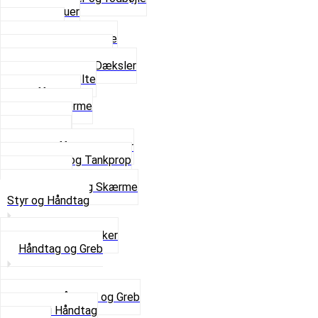
Fingerskruer
Fodhviler
For- og Bagskærme
Reparationsstykke
Sideskjolde og Dæksler
Skruer og bolte
Stafferinger
Stænkskærme
Støtteben
Støttebuk
Svinggaffel og tilbehør
Tankhane og Tankprop
Typeplade
Se alt i Stel og Skærme
Styr og Håndtag
Horn og Ringklokker
Håndtag og Greb
Se alle Håndtag og Greb
Gummi Håndtag