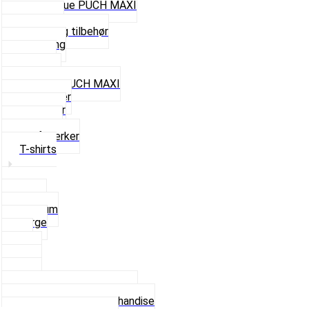
Cap og Hue PUCH MAXI
Gavekort
Hjelme og tilbehør
Nøglering
Paraply
Plakater
Rygsæk PUCH MAXI
Rævehaler
Strømper
Solbriller
Stofmærker
T-shirts
Small
Medium
Large
XL
2 XL
3 XL
4 XL
Se alle T-shirt størrelser
Andet lækkert Merchandise