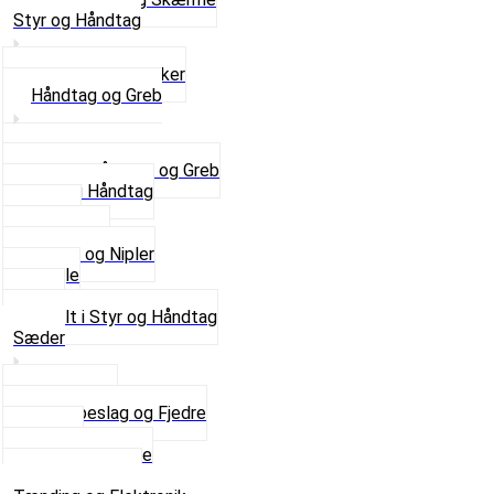
Styr og Håndtag
Horn og Ringklokker
Håndtag og Greb
Se alle Håndtag og Greb
Gummi Håndtag
Kabler
Kontakter
Skruer og Nipler
Spejle
Styr
Se alt i Styr og Håndtag
Sæder
Saddelpind
Sædebeslag og Fjedre
Sæder
Skruer og Bolte
Se alt i Sæder