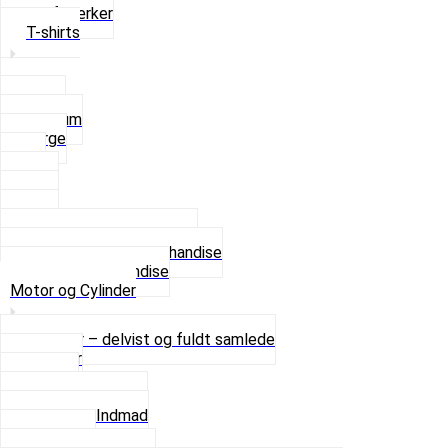
Stofmærker
T-shirts
Small
Medium
Large
XL
2 XL
3 XL
4 XL
Se alle T-shirt størrelser
Andet lækkert Merchandise
Se alt i Merchandise
Motor og Cylinder
Motorer – delvist og fuldt samlede
Cylinder
Kobling
Krumtap og Lejer
Motor og Indmad
Pakninger