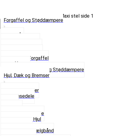
Forgaffel og Støddæmpere
Vælg Kategori
Styrlås
Støddæmpere
Skruer og Bolte
Kronrør og Lejer
Komplet Forgaffel
Gaffelben
Se alt i Forgaffel og Støddæmpere
Hjul, Dæk og Bremser
Aksel og Lejer
Bremsedele
Dæk
Fælge
Hjulnav og Egere
Komplette Hjul
Navbørster
Slanger og Fælgbånd