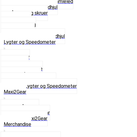
Kædestrammere og Samleled
Krankaksel og Tandhjul
Låsering og skruer
Pedal sæt
Tandhjul Bag
Tandhjul For
Se alt i Kæder og Tandhjul
Lygter og Speedometer
Baglygter
Forlygter
Pærer baglygte
Pærer forlygte
Speedometer og dele
Se alt i Lygter og Speedometer
Maxi2Gear
Z50 Håndgear
ZA50 Automatgear
Se alt i Maxi2Gear
Merchandise