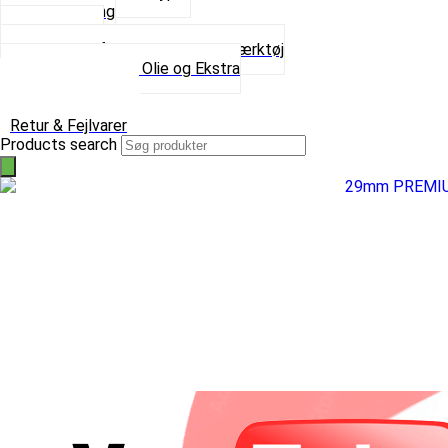
Spray maling
Tanksealer
Værktøj, Aftrækkere og Dækværktøj
Se alt i Værktøj, Olie og Ekstra
Sæt – Alle typer
Knallerter til salg
Retur & Fejlvarer
Products search