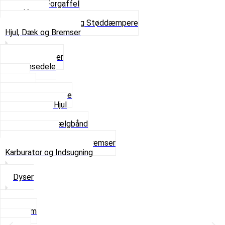
Komplet Forgaffel
Gaffelben
Se alt i Forgaffel og Støddæmpere
Hjul, Dæk og Bremser
Aksel og Lejer
Bremsedele
Dæk
Fælge
Hjulnav og Egere
Komplette Hjul
Navbørster
Slanger og Fælgbånd
Ventilhætter
Se alt i Hjul, Dæk og Bremser
Karburator og Indsugning
Dyser
3,5mm
4mm