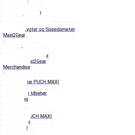
Baglygter
Forlygter
Pærer baglygte
Pærer forlygte
Speedometer og dele
Se alt i Lygter og Speedometer
Maxi2Gear
Z50 Håndgear
ZA50 Automatgear
Se alt i Maxi2Gear
Merchandise
Cap og Hue PUCH MAXI
Gavekort
Hjelme og tilbehør
Nøglering
Paraply
Plakater
Rygsæk PUCH MAXI
Rævehaler
Strømper
Solbriller