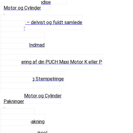
Se alt i Merchandise
Motor og Cylinder
Motorer – delvist og fuldt samlede
Cylinder
Kobling
Krumtap og Lejer
Motor og Indmad
Pakninger
Pinbolte og skruer
Renovering af din PUCH Maxi Motor K eller P
Shims
Simmerringe og lejer
Stempler og Stempelringe
Topstykker
Kickstarter og dele
Se alt i Motor og Cylinder
Pakninger
Bundpakning
Flydende pakning
Indsugning
Kickstarterdæksel