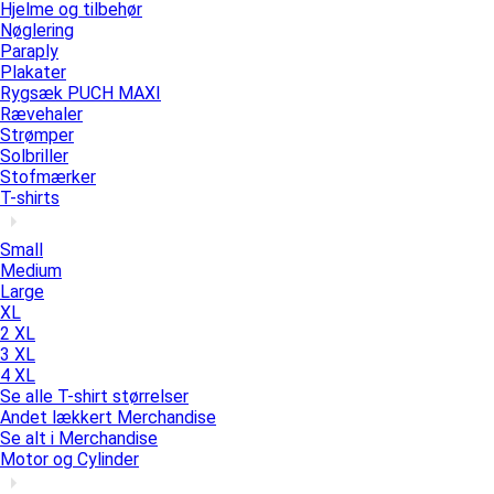
Hjelme og tilbehør
Nøglering
Paraply
Plakater
Rygsæk PUCH MAXI
Rævehaler
Strømper
Solbriller
Stofmærker
T-shirts
Small
Medium
Large
XL
2 XL
3 XL
4 XL
Se alle T-shirt størrelser
Andet lækkert Merchandise
Se alt i Merchandise
Motor og Cylinder