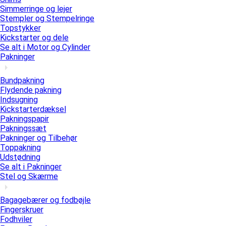
Simmerringe og lejer
Stempler og Stempelringe
Topstykker
Kickstarter og dele
Se alt i Motor og Cylinder
Pakninger
Bundpakning
Flydende pakning
Indsugning
Kickstarterdæksel
Pakningspapir
Pakningssæt
Pakninger og Tilbehør
Toppakning
Udstødning
Se alt i Pakninger
Stel og Skærme
Bagagebærer og fodbøjle
Fingerskruer
Fodhviler