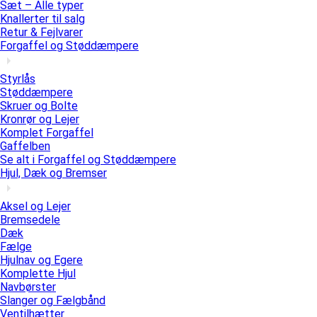
Sæt – Alle typer
Knallerter til salg
Retur & Fejlvarer
Forgaffel og Støddæmpere
Styrlås
Støddæmpere
Skruer og Bolte
Kronrør og Lejer
Komplet Forgaffel
Gaffelben
Se alt i Forgaffel og Støddæmpere
Hjul, Dæk og Bremser
Aksel og Lejer
Bremsedele
Dæk
Fælge
Hjulnav og Egere
Komplette Hjul
Navbørster
Slanger og Fælgbånd
Ventilhætter