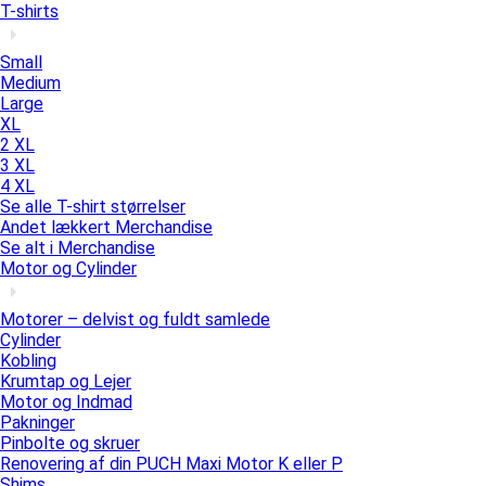
T-shirts
Small
Medium
Large
XL
2 XL
3 XL
4 XL
Se alle T-shirt størrelser
Andet lækkert Merchandise
Se alt i Merchandise
Motor og Cylinder
Motorer – delvist og fuldt samlede
Cylinder
Kobling
Krumtap og Lejer
Motor og Indmad
Pakninger
Pinbolte og skruer
Renovering af din PUCH Maxi Motor K eller P
Shims