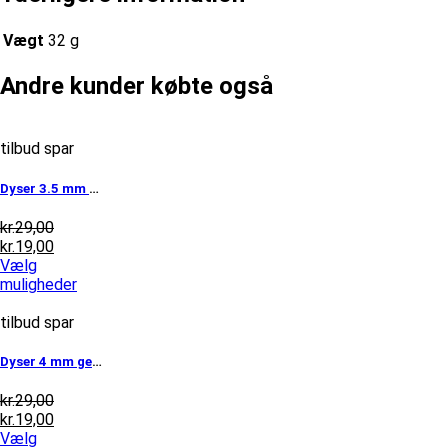
Vægt
32 g
Andre kunder købte også
tilbud spar
Dyser 3.5 mm gevind. Størrelse 40 til...
Den
kr.
29,00
oprindelige
Den
kr.
19,00
pris
aktuelle
Vælg
var:
pris
Dette
muligheder
kr.29,00.
er:
vare
kr.19,00.
har
tilbud spar
flere
varianter.
Dyser 4 mm gevind. Størrelse 40 til 1...
Mulighederne
kan
Den
kr.
29,00
vælges
oprindelige
Den
kr.
19,00
på
pris
aktuelle
Vælg