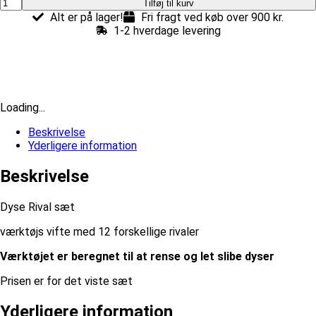
Dyse
Tilføj til kurv
Rival
Alt er på lager!
Fri fragt ved køb over 900 kr.
sæt
1-2 hverdage levering
antal
Loading...
Beskrivelse
Yderligere information
Beskrivelse
Dyse Rival sæt
værktøjs vifte med 12 forskellige rivaler
Værktøjet er beregnet til at rense og let slibe dyser
Prisen er for det viste sæt
Yderligere information