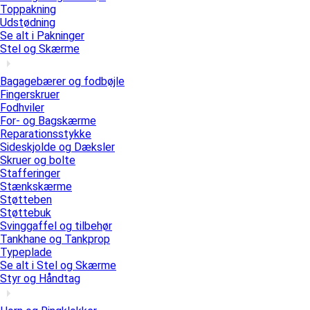
Toppakning
Udstødning
Se alt i Pakninger
Stel og Skærme
Bagagebærer og fodbøjle
Fingerskruer
Fodhviler
For- og Bagskærme
Reparationsstykke
Sideskjolde og Dæksler
Skruer og bolte
Stafferinger
Stænkskærme
Støtteben
Støttebuk
Svinggaffel og tilbehør
Tankhane og Tankprop
Typeplade
Se alt i Stel og Skærme
Styr og Håndtag