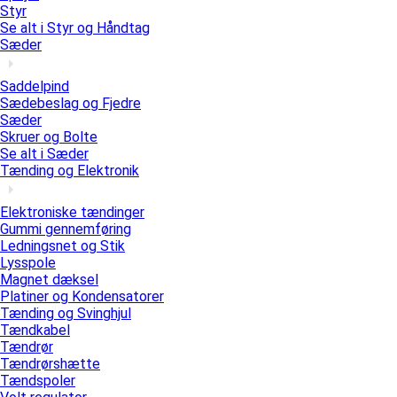
Styr
Se alt i Styr og Håndtag
Sæder
Saddelpind
Sædebeslag og Fjedre
Sæder
Skruer og Bolte
Se alt i Sæder
Tænding og Elektronik
Elektroniske tændinger
Gummi gennemføring
Ledningsnet og Stik
Lysspole
Magnet dæksel
Platiner og Kondensatorer
Tænding og Svinghjul
Tændkabel
Tændrør
Tændrørshætte
Tændspoler