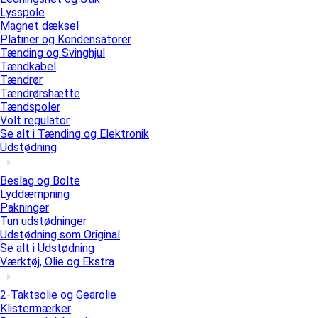
Lysspole
Magnet dæksel
Platiner og Kondensatorer
Tænding og Svinghjul
Tændkabel
Tændrør
Tændrørshætte
Tændspoler
Volt regulator
Se alt i Tænding og Elektronik
Udstødning
Beslag og Bolte
Lyddæmpning
Pakninger
Tun udstødninger
Udstødning som Original
Se alt i Udstødning
Værktøj, Olie og Ekstra
2-Taktsolie og Gearolie
Klistermærker