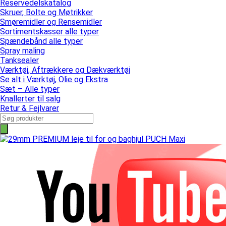
Reservedelskatalog
Skruer, Bolte og Møtrikker
Smøremidler og Rensemidler
Sortimentskasser alle typer
Spændebånd alle typer
Spray maling
Tanksealer
Værktøj, Aftrækkere og Dækværktøj
Se alt i Værktøj, Olie og Ekstra
Sæt – Alle typer
Knallerter til salg
Retur & Fejlvarer
Products
search