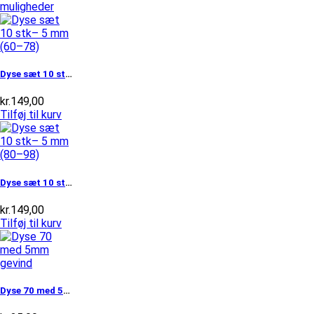
varesiden
var:
pris
Dette
muligheder
kr.29,00.
er:
vare
kr.19,00.
har
flere
varianter.
Mulighederne
Dyse sæt 10 stk– 5 mm (60–78)
kan
vælges
kr.
149,00
på
Tilføj til kurv
varesiden
Dyse sæt 10 stk– 5 mm (80–98)
kr.
149,00
Tilføj til kurv
Dyse 70 med 5mm gevind