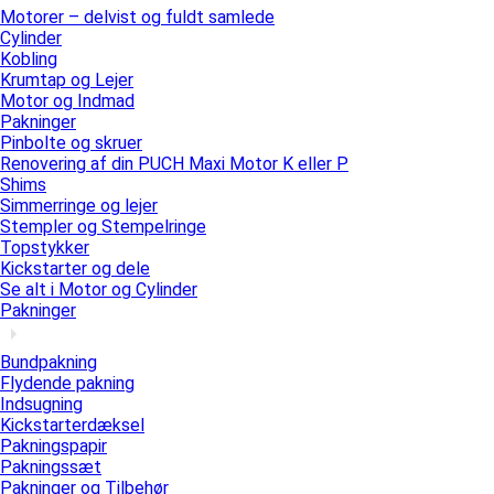
Motorer – delvist og fuldt samlede
Cylinder
Kobling
Krumtap og Lejer
Motor og Indmad
Pakninger
Pinbolte og skruer
Renovering af din PUCH Maxi Motor K eller P
Shims
Simmerringe og lejer
Stempler og Stempelringe
Topstykker
Kickstarter og dele
Se alt i Motor og Cylinder
Pakninger
Bundpakning
Flydende pakning
Indsugning
Kickstarterdæksel
Pakningspapir
Pakningssæt
Pakninger og Tilbehør