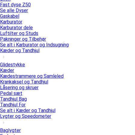
Fast dyse Z50
Se alle Dyser
Gaskabel
Karburator
Karburator dele
Luftilter og Studs
Pakninger og Tilbehør
Se alt i Karburator og Indsugning
Kæder og Tandhjul
Glidestykke
Kæder
Kædestrammere og Samleled
Krankaksel og Tandhjul
Låsering og skruer
Pedal sæt
Tandhjul Bag
Tandhjul For
Se alt i Kæder og Tandhjul
Lygter og Speedometer
Baglygter