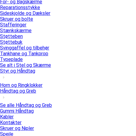
For- og Bagskærme
Reparationsstykke
Sideskjolde og Dæksler
Skruer og bolte
Stafferinger
Stænkskærme
Støtteben
Støttebuk
Svinggaffel og tilbehør
Tankhane og Tankprop
Typeplade
Se alt i Stel og Skærme
Styr og Håndtag
Horn og Ringklokker
Håndtag og Greb
Se alle Håndtag og Greb
Gummi Håndtag
Kabler
Kontakter
Skruer og Nipler
Spejle