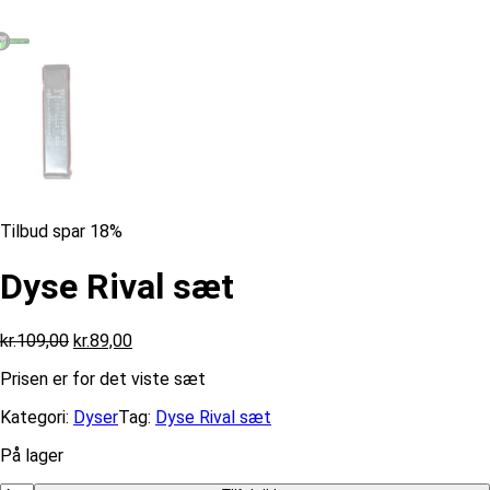
Tilbud spar 18%
Dyse Rival sæt
Den
Den
kr.
109,00
kr.
89,00
oprindelige
aktuelle
Prisen er for det viste sæt
pris
pris
var:
er:
Kategori:
Dyser
Tag:
Dyse Rival sæt
kr.109,00.
kr.89,00.
På lager