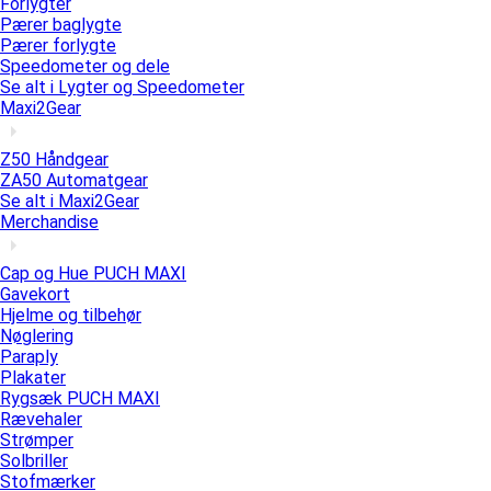
Forlygter
Pærer baglygte
Pærer forlygte
Speedometer og dele
Se alt i Lygter og Speedometer
Maxi2Gear
Z50 Håndgear
ZA50 Automatgear
Se alt i Maxi2Gear
Merchandise
Cap og Hue PUCH MAXI
Gavekort
Hjelme og tilbehør
Nøglering
Paraply
Plakater
Rygsæk PUCH MAXI
Rævehaler
Strømper
Solbriller
Stofmærker