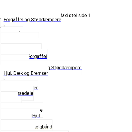
Forgaffel og Støddæmpere
Vælg Kategori
Styrlås
Støddæmpere
Skruer og Bolte
Kronrør og Lejer
Komplet Forgaffel
Gaffelben
Se alt i Forgaffel og Støddæmpere
Hjul, Dæk og Bremser
Aksel og Lejer
Bremsedele
Dæk
Fælge
Hjulnav og Egere
Komplette Hjul
Navbørster
Slanger og Fælgbånd