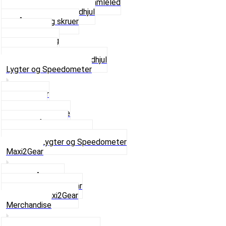
Kædestrammere og Samleled
Krankaksel og Tandhjul
Låsering og skruer
Pedal sæt
Tandhjul Bag
Tandhjul For
Se alt i Kæder og Tandhjul
Lygter og Speedometer
Baglygter
Forlygter
Pærer baglygte
Pærer forlygte
Speedometer og dele
Se alt i Lygter og Speedometer
Maxi2Gear
Z50 Håndgear
ZA50 Automatgear
Se alt i Maxi2Gear
Merchandise