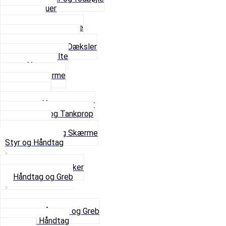
Fingerskruer
Fodhviler
For- og Bagskærme
Reparationsstykke
Sideskjolde og Dæksler
Skruer og bolte
Stafferinger
Stænkskærme
Støtteben
Støttebuk
Svinggaffel og tilbehør
Tankhane og Tankprop
Typeplade
Se alt i Stel og Skærme
Styr og Håndtag
Horn og Ringklokker
Håndtag og Greb
Se alle Håndtag og Greb
Gummi Håndtag