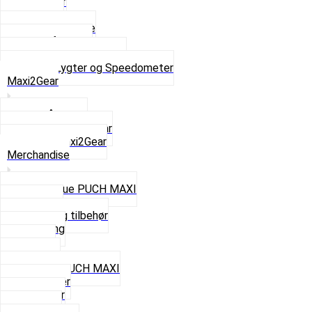
Baglygter
Forlygter
Pærer baglygte
Pærer forlygte
Speedometer og dele
Se alt i Lygter og Speedometer
Maxi2Gear
Z50 Håndgear
ZA50 Automatgear
Se alt i Maxi2Gear
Merchandise
Cap og Hue PUCH MAXI
Gavekort
Hjelme og tilbehør
Nøglering
Paraply
Plakater
Rygsæk PUCH MAXI
Rævehaler
Strømper
Solbriller