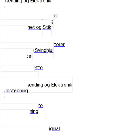
Tænding og Elektronik
Elektroniske tændinger
Gummi gennemføring
Ledningsnet og Stik
Lysspole
Magnet dæksel
Platiner og Kondensatorer
Tænding og Svinghjul
Tændkabel
Tændrør
Tændrørshætte
Tændspoler
Volt regulator
Se alt i Tænding og Elektronik
Udstødning
Beslag og Bolte
Lyddæmpning
Pakninger
Tun udstødninger
Udstødning som Original
Se alt i Udstødning