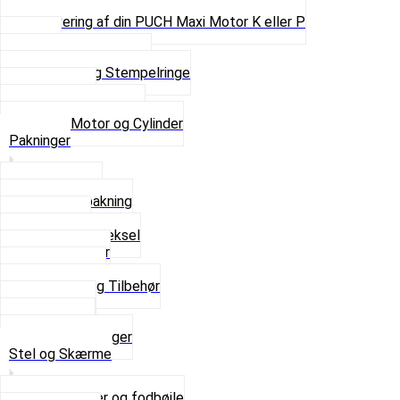
Pinbolte og skruer
Renovering af din PUCH Maxi Motor K eller P
Shims
Simmerringe og lejer
Stempler og Stempelringe
Topstykker
Kickstarter og dele
Se alt i Motor og Cylinder
Pakninger
Bundpakning
Flydende pakning
Indsugning
Kickstarterdæksel
Pakningspapir
Pakningssæt
Pakninger og Tilbehør
Toppakning
Udstødning
Se alt i Pakninger
Stel og Skærme
Bagagebærer og fodbøjle