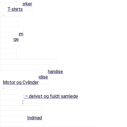
Stofmærker
T-shirts
Small
Medium
Large
XL
2 XL
3 XL
4 XL
Se alle T-shirt størrelser
Andet lækkert Merchandise
Se alt i Merchandise
Motor og Cylinder
Motorer – delvist og fuldt samlede
Cylinder
Kobling
Krumtap og Lejer
Motor og Indmad
Pakninger