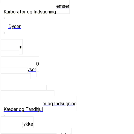
Ventilhætter
Se alt i Hjul, Dæk og Bremser
Karburator og Indsugning
Dyser
3,5mm
4mm
5mm
Fast dyse Z50
Se alle Dyser
Gaskabel
Karburator
Karburator dele
Luftilter og Studs
Pakninger og Tilbehør
Se alt i Karburator og Indsugning
Kæder og Tandhjul
Glidestykke
Kæder