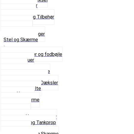
Pakningspapir
Pakningssæt
Pakninger og Tilbehør
Toppakning
Udstødning
Se alt i Pakninger
Stel og Skærme
Bagagebærer og fodbøjle
Fingerskruer
Fodhviler
For- og Bagskærme
Reparationsstykke
Sideskjolde og Dæksler
Skruer og bolte
Stafferinger
Stænkskærme
Støtteben
Støttebuk
Svinggaffel og tilbehør
Tankhane og Tankprop
Typeplade
Se alt i Stel og Skærme