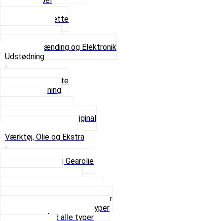
Tændkabel
Tændrør
Tændrørshætte
Tændspoler
Volt regulator
Se alt i Tænding og Elektronik
Udstødning
Beslag og Bolte
Lyddæmpning
Pakninger
Tun udstødninger
Udstødning som Original
Se alt i Udstødning
Værktøj, Olie og Ekstra
2-Taktsolie og Gearolie
Klistermærker
Reservedelskatalog
Skruer, Bolte og Møtrikker
Smøremidler og Rensemidler
Sortimentskasser alle typer
Spændebånd alle typer