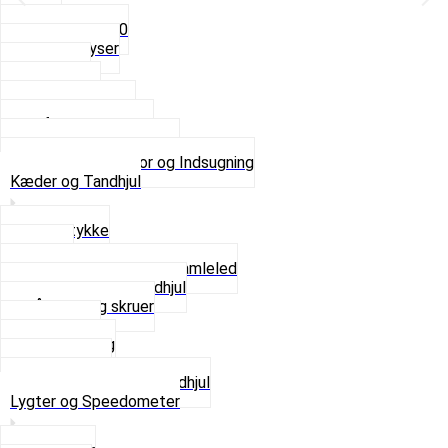
5mm
Fast dyse Z50
Se alle Dyser
Gaskabel
Karburator
Karburator dele
Luftilter og Studs
Pakninger og Tilbehør
Se alt i Karburator og Indsugning
Kæder og Tandhjul
Glidestykke
Kæder
Kædestrammere og Samleled
Krankaksel og Tandhjul
Låsering og skruer
Pedal sæt
Tandhjul Bag
Tandhjul For
Se alt i Kæder og Tandhjul
Lygter og Speedometer