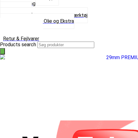
Spray maling
Tanksealer
Værktøj, Aftrækkere og Dækværktøj
Se alt i Værktøj, Olie og Ekstra
Sæt – Alle typer
Knallerter til salg
Retur & Fejlvarer
Products search