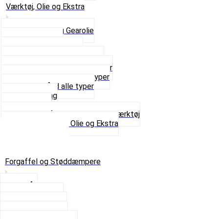
Værktøj, Olie og Ekstra
2-Taktsolie og Gearolie
Klistermærker
Reservedelskatalog
Skruer, Bolte og Møtrikker
Smøremidler og Rensemidler
Sortimentskasser alle typer
Spændebånd alle typer
Spray maling
Tanksealer
Værktøj, Aftrækkere og Dækværktøj
Se alt i Værktøj, Olie og Ekstra
Sæt – Alle typer
Knallerter til salg
Retur & Fejlvarer
Forgaffel og Støddæmpere
Styrlås
Støddæmpere
Skruer og Bolte
Kronrør og Lejer