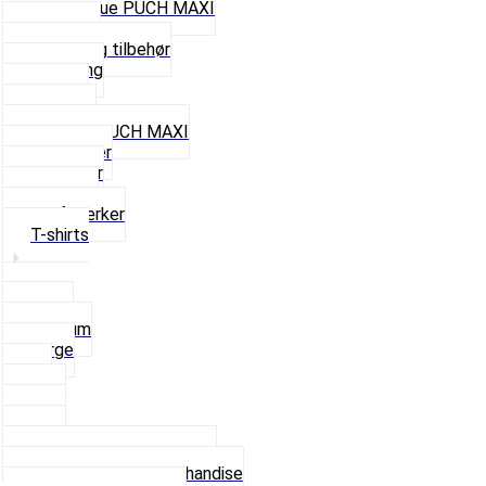
Cap og Hue PUCH MAXI
Gavekort
Hjelme og tilbehør
Nøglering
Paraply
Plakater
Rygsæk PUCH MAXI
Rævehaler
Strømper
Solbriller
Stofmærker
T-shirts
Small
Medium
Large
XL
2 XL
3 XL
4 XL
Se alle T-shirt størrelser
Andet lækkert Merchandise