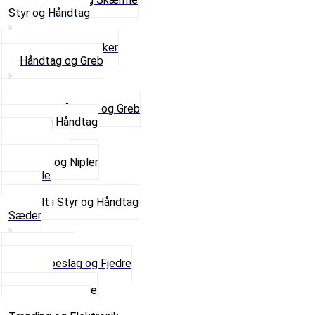
Styr og Håndtag
Horn og Ringklokker
Håndtag og Greb
Se alle Håndtag og Greb
Gummi Håndtag
Kabler
Kontakter
Skruer og Nipler
Spejle
Styr
Se alt i Styr og Håndtag
Sæder
Saddelpind
Sædebeslag og Fjedre
Sæder
Skruer og Bolte
Se alt i Sæder