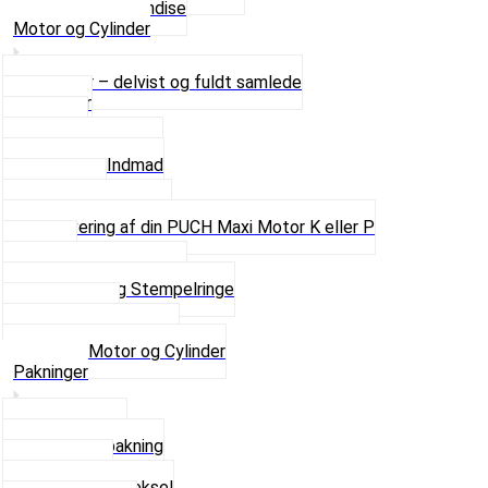
Se alt i Merchandise
Motor og Cylinder
Motorer – delvist og fuldt samlede
Cylinder
Kobling
Krumtap og Lejer
Motor og Indmad
Pakninger
Pinbolte og skruer
Renovering af din PUCH Maxi Motor K eller P
Shims
Simmerringe og lejer
Stempler og Stempelringe
Topstykker
Kickstarter og dele
Se alt i Motor og Cylinder
Pakninger
Bundpakning
Flydende pakning
Indsugning
Kickstarterdæksel