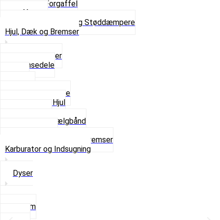
Komplet Forgaffel
Gaffelben
Se alt i Forgaffel og Støddæmpere
Hjul, Dæk og Bremser
Aksel og Lejer
Bremsedele
Dæk
Fælge
Hjulnav og Egere
Komplette Hjul
Navbørster
Slanger og Fælgbånd
Ventilhætter
Se alt i Hjul, Dæk og Bremser
Karburator og Indsugning
Dyser
3,5mm
4mm