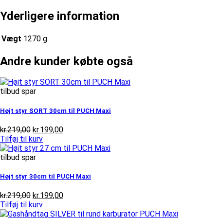
Yderligere information
Vægt
1270 g
Andre kunder købte også
tilbud spar
Højt styr SORT 30cm til PUCH Maxi
Den
Den
kr.
219,00
kr.
199,00
oprindelige
aktuelle
Tilføj til kurv
pris
pris
var:
er:
tilbud spar
kr.219,00.
kr.199,00.
Højt styr 30cm til PUCH Maxi
Den
Den
kr.
219,00
kr.
199,00
oprindelige
aktuelle
Tilføj til kurv
pris
pris