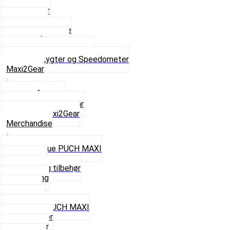
Baglygter
Forlygter
Pærer baglygte
Pærer forlygte
Speedometer og dele
Se alt i Lygter og Speedometer
Maxi2Gear
Z50 Håndgear
ZA50 Automatgear
Se alt i Maxi2Gear
Merchandise
Cap og Hue PUCH MAXI
Gavekort
Hjelme og tilbehør
Nøglering
Paraply
Plakater
Rygsæk PUCH MAXI
Rævehaler
Strømper