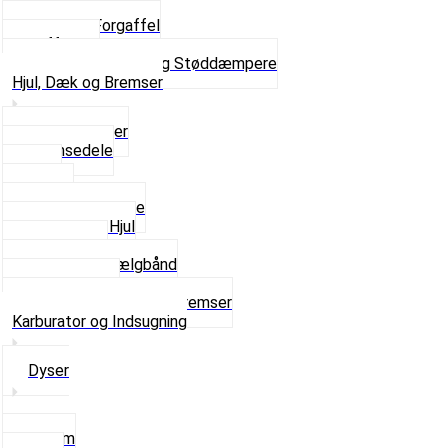
Kronrør og Lejer
Komplet Forgaffel
Gaffelben
Se alt i Forgaffel og Støddæmpere
Hjul, Dæk og Bremser
Aksel og Lejer
Bremsedele
Dæk
Fælge
Hjulnav og Egere
Komplette Hjul
Navbørster
Slanger og Fælgbånd
Ventilhætter
Se alt i Hjul, Dæk og Bremser
Karburator og Indsugning
Dyser
3,5mm