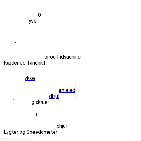
4mm
5mm
Fast dyse Z50
Se alle Dyser
Gaskabel
Karburator
Karburator dele
Luftilter og Studs
Pakninger og Tilbehør
Se alt i Karburator og Indsugning
Kæder og Tandhjul
Glidestykke
Kæder
Kædestrammere og Samleled
Krankaksel og Tandhjul
Låsering og skruer
Pedal sæt
Tandhjul Bag
Tandhjul For
Se alt i Kæder og Tandhjul
Lygter og Speedometer