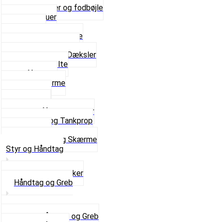
Bagagebærer og fodbøjle
Fingerskruer
Fodhviler
For- og Bagskærme
Reparationsstykke
Sideskjolde og Dæksler
Skruer og bolte
Stafferinger
Stænkskærme
Støtteben
Støttebuk
Svinggaffel og tilbehør
Tankhane og Tankprop
Typeplade
Se alt i Stel og Skærme
Styr og Håndtag
Horn og Ringklokker
Håndtag og Greb
Se alle Håndtag og Greb