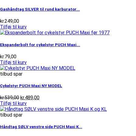
var:
er:
kr.219,00.
kr.199,00.
Gashåndtag SILVER til rund karburator...
kr.
249,00
Tilføj til kurv
Ekspanderbolt for cykelstyr PUCH Maxi...
kr.
79,00
Tilføj til kurv
tilbud spar
Cykelstyr PUCH Maxi NY MODEL
Den
Den
kr.
539,00
kr.
489,00
oprindelige
aktuelle
Tilføj til kurv
pris
pris
var:
er:
tilbud spar
kr.539,00.
kr.489,00.
Håndtag SØLV venstre side PUCH Maxi K...