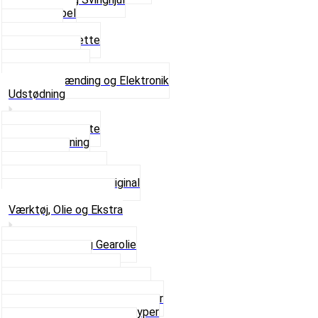
Tændkabel
Tændrør
Tændrørshætte
Tændspoler
Volt regulator
Se alt i Tænding og Elektronik
Udstødning
Beslag og Bolte
Lyddæmpning
Pakninger
Tun udstødninger
Udstødning som Original
Se alt i Udstødning
Værktøj, Olie og Ekstra
2-Taktsolie og Gearolie
Klistermærker
Reservedelskatalog
Skruer, Bolte og Møtrikker
Smøremidler og Rensemidler
Sortimentskasser alle typer