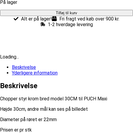
På lager
Chopper
Tilføj til kurv
styr
Alt er på lager!
Fri fragt ved køb over 900 kr.
krom
1-2 hverdage levering
bred
model
30CM
til
PUCH
Loading...
Maxi
antal
Beskrivelse
Yderligere information
Beskrivelse
Chopper styr krom bred model 30CM til PUCH Maxi
Højde 30cm, andre mål kan ses på billedet
Diameter på røret er 22mm
Prisen er pr stk