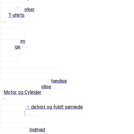
Solbriller
Stofmærker
T-shirts
Small
Medium
Large
XL
2 XL
3 XL
4 XL
Se alle T-shirt størrelser
Andet lækkert Merchandise
Se alt i Merchandise
Motor og Cylinder
Motorer – delvist og fuldt samlede
Cylinder
Kobling
Krumtap og Lejer
Motor og Indmad