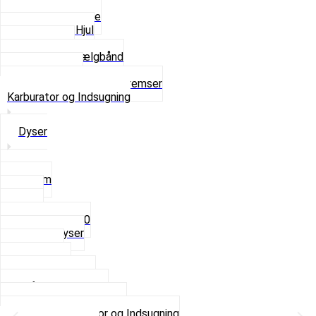
Fælge
Hjulnav og Egere
Komplette Hjul
Navbørster
Slanger og Fælgbånd
Ventilhætter
Se alt i Hjul, Dæk og Bremser
Karburator og Indsugning
Dyser
3,5mm
4mm
5mm
Fast dyse Z50
Se alle Dyser
Gaskabel
Karburator
Karburator dele
Luftilter og Studs
Pakninger og Tilbehør
Se alt i Karburator og Indsugning