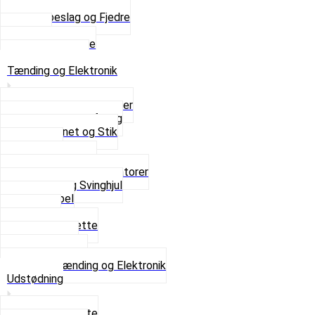
Saddelpind
Sædebeslag og Fjedre
Sæder
Skruer og Bolte
Se alt i Sæder
Tænding og Elektronik
Elektroniske tændinger
Gummi gennemføring
Ledningsnet og Stik
Lysspole
Magnet dæksel
Platiner og Kondensatorer
Tænding og Svinghjul
Tændkabel
Tændrør
Tændrørshætte
Tændspoler
Volt regulator
Se alt i Tænding og Elektronik
Udstødning
Beslag og Bolte