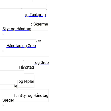
Støtteben
Støttebuk
Svinggaffel og tilbehør
Tankhane og Tankprop
Typeplade
Se alt i Stel og Skærme
Styr og Håndtag
Horn og Ringklokker
Håndtag og Greb
Se alle Håndtag og Greb
Gummi Håndtag
Kabler
Kontakter
Skruer og Nipler
Spejle
Styr
Se alt i Styr og Håndtag
Sæder