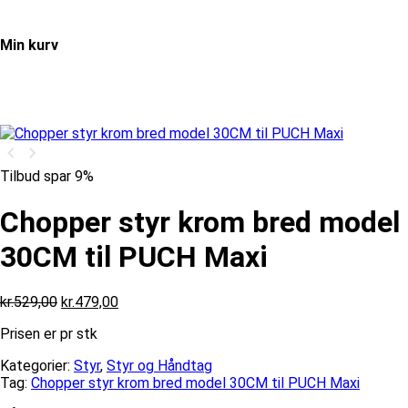
Min kurv
Tilbud spar 9%
Chopper styr krom bred model
30CM til PUCH Maxi
Den
Den
kr.
529,00
kr.
479,00
oprindelige
aktuelle
Prisen er pr stk
pris
pris
var:
er:
Kategorier:
Styr
,
Styr og Håndtag
kr.529,00.
kr.479,00.
Tag:
Chopper styr krom bred model 30CM til PUCH Maxi