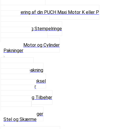
Pakninger
Pinbolte og skruer
Renovering af din PUCH Maxi Motor K eller P
Shims
Simmerringe og lejer
Stempler og Stempelringe
Topstykker
Kickstarter og dele
Se alt i Motor og Cylinder
Pakninger
Bundpakning
Flydende pakning
Indsugning
Kickstarterdæksel
Pakningspapir
Pakningssæt
Pakninger og Tilbehør
Toppakning
Udstødning
Se alt i Pakninger
Stel og Skærme