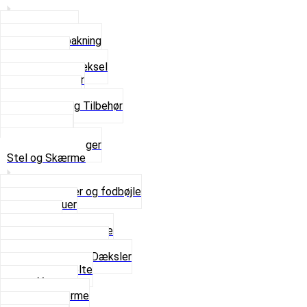
Bundpakning
Flydende pakning
Indsugning
Kickstarterdæksel
Pakningspapir
Pakningssæt
Pakninger og Tilbehør
Toppakning
Udstødning
Se alt i Pakninger
Stel og Skærme
Bagagebærer og fodbøjle
Fingerskruer
Fodhviler
For- og Bagskærme
Reparationsstykke
Sideskjolde og Dæksler
Skruer og bolte
Stafferinger
Stænkskærme