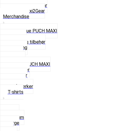
ZA50 Automatgear
Se alt i Maxi2Gear
Merchandise
Cap og Hue PUCH MAXI
Gavekort
Hjelme og tilbehør
Nøglering
Paraply
Plakater
Rygsæk PUCH MAXI
Rævehaler
Strømper
Solbriller
Stofmærker
T-shirts
Small
Medium
Large
XL