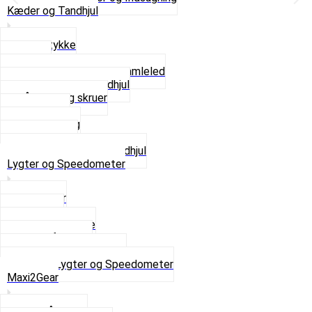
Kæder og Tandhjul
Glidestykke
Kæder
Kædestrammere og Samleled
Krankaksel og Tandhjul
Låsering og skruer
Pedal sæt
Tandhjul Bag
Tandhjul For
Se alt i Kæder og Tandhjul
Lygter og Speedometer
Baglygter
Forlygter
Pærer baglygte
Pærer forlygte
Speedometer og dele
Se alt i Lygter og Speedometer
Maxi2Gear
Z50 Håndgear