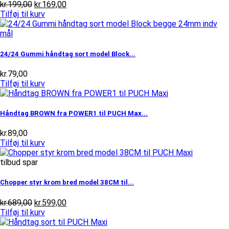
Den
Den
kr.
199,00
kr.
169,00
oprindelige
aktuelle
Tilføj til kurv
pris
pris
var:
er:
kr.199,00.
kr.169,00.
24/24 Gummi håndtag sort model Block...
kr.
79,00
Tilføj til kurv
Håndtag BROWN fra POWER1 til PUCH Max...
kr.
89,00
Tilføj til kurv
tilbud spar
Chopper styr krom bred model 38CM til...
Den
Den
kr.
689,00
kr.
599,00
oprindelige
aktuelle
Tilføj til kurv
pris
pris