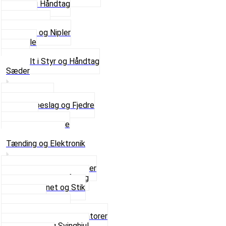
Gummi Håndtag
Kabler
Kontakter
Skruer og Nipler
Spejle
Styr
Se alt i Styr og Håndtag
Sæder
Saddelpind
Sædebeslag og Fjedre
Sæder
Skruer og Bolte
Se alt i Sæder
Tænding og Elektronik
Elektroniske tændinger
Gummi gennemføring
Ledningsnet og Stik
Lysspole
Magnet dæksel
Platiner og Kondensatorer
Tænding og Svinghjul