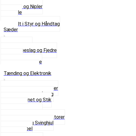
Kontakter
Skruer og Nipler
Spejle
Styr
Se alt i Styr og Håndtag
Sæder
Saddelpind
Sædebeslag og Fjedre
Sæder
Skruer og Bolte
Se alt i Sæder
Tænding og Elektronik
Elektroniske tændinger
Gummi gennemføring
Ledningsnet og Stik
Lysspole
Magnet dæksel
Platiner og Kondensatorer
Tænding og Svinghjul
Tændkabel
Tændrør