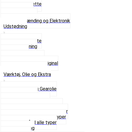
Tændrørshætte
Tændspoler
Volt regulator
Se alt i Tænding og Elektronik
Udstødning
Beslag og Bolte
Lyddæmpning
Pakninger
Tun udstødninger
Udstødning som Original
Se alt i Udstødning
Værktøj, Olie og Ekstra
2-Taktsolie og Gearolie
Klistermærker
Reservedelskatalog
Skruer, Bolte og Møtrikker
Smøremidler og Rensemidler
Sortimentskasser alle typer
Spændebånd alle typer
Spray maling