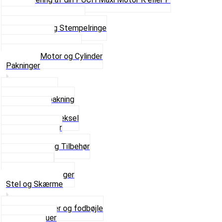
Shims
Simmerringe og lejer
Stempler og Stempelringe
Topstykker
Kickstarter og dele
Se alt i Motor og Cylinder
Pakninger
Bundpakning
Flydende pakning
Indsugning
Kickstarterdæksel
Pakningspapir
Pakningssæt
Pakninger og Tilbehør
Toppakning
Udstødning
Se alt i Pakninger
Stel og Skærme
Bagagebærer og fodbøjle
Fingerskruer