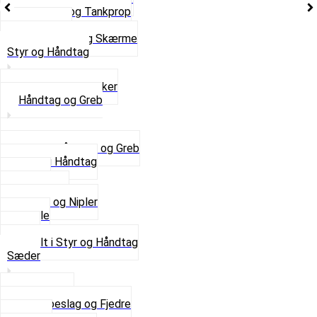
Tankhane og Tankprop
Typeplade
Se alt i Stel og Skærme
Styr og Håndtag
Horn og Ringklokker
Håndtag og Greb
Se alle Håndtag og Greb
Gummi Håndtag
Kabler
Kontakter
Skruer og Nipler
Spejle
Styr
Se alt i Styr og Håndtag
Sæder
Saddelpind
Sædebeslag og Fjedre