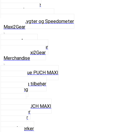
Pærer baglygte
Pærer forlygte
Speedometer og dele
Se alt i Lygter og Speedometer
Maxi2Gear
Z50 Håndgear
ZA50 Automatgear
Se alt i Maxi2Gear
Merchandise
Cap og Hue PUCH MAXI
Gavekort
Hjelme og tilbehør
Nøglering
Paraply
Plakater
Rygsæk PUCH MAXI
Rævehaler
Strømper
Solbriller
Stofmærker