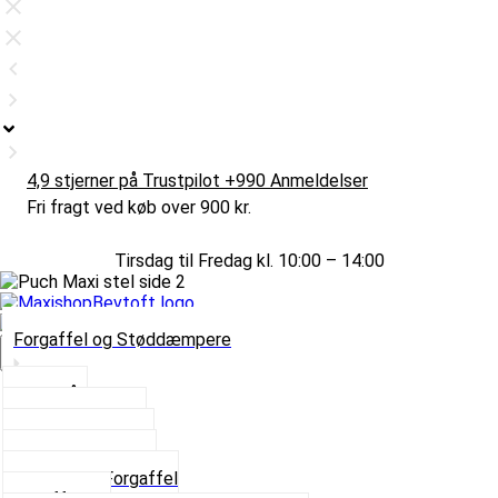
4,9 stjerner på Trustpilot +990 Anmeldelser
Fri fragt ved køb over 900 kr.
Tirsdag til Fredag kl. 10:00 – 14:00
Forgaffel og Støddæmpere
Vælg Kategori
Styrlås
Støddæmpere
Skruer og Bolte
Kronrør og Lejer
Komplet Forgaffel