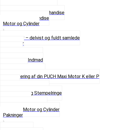
4 XL
Se alle T-shirt størrelser
Andet lækkert Merchandise
Se alt i Merchandise
Motor og Cylinder
Motorer – delvist og fuldt samlede
Cylinder
Kobling
Krumtap og Lejer
Motor og Indmad
Pakninger
Pinbolte og skruer
Renovering af din PUCH Maxi Motor K eller P
Shims
Simmerringe og lejer
Stempler og Stempelringe
Topstykker
Kickstarter og dele
Se alt i Motor og Cylinder
Pakninger
Bundpakning