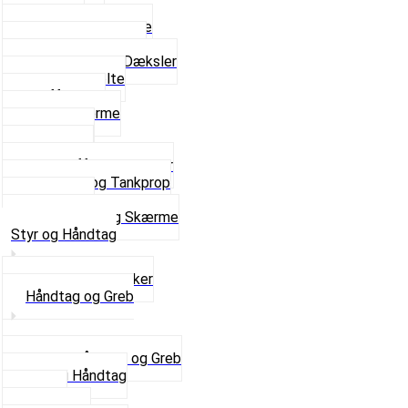
Fodhviler
For- og Bagskærme
Reparationsstykke
Sideskjolde og Dæksler
Skruer og bolte
Stafferinger
Stænkskærme
Støtteben
Støttebuk
Svinggaffel og tilbehør
Tankhane og Tankprop
Typeplade
Se alt i Stel og Skærme
Styr og Håndtag
Horn og Ringklokker
Håndtag og Greb
Se alle Håndtag og Greb
Gummi Håndtag
Kabler