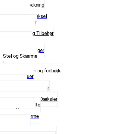
Flydende pakning
Indsugning
Kickstarterdæksel
Pakningspapir
Pakningssæt
Pakninger og Tilbehør
Toppakning
Udstødning
Se alt i Pakninger
Stel og Skærme
Bagagebærer og fodbøjle
Fingerskruer
Fodhviler
For- og Bagskærme
Reparationsstykke
Sideskjolde og Dæksler
Skruer og bolte
Stafferinger
Stænkskærme
Støtteben
Støttebuk
Svinggaffel og tilbehør