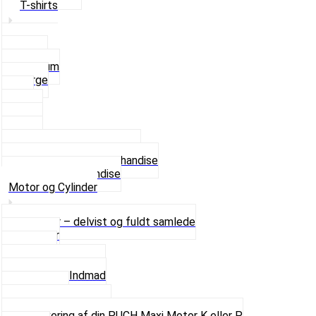
T-shirts
Small
Medium
Large
XL
2 XL
3 XL
4 XL
Se alle T-shirt størrelser
Andet lækkert Merchandise
Se alt i Merchandise
Motor og Cylinder
Motorer – delvist og fuldt samlede
Cylinder
Kobling
Krumtap og Lejer
Motor og Indmad
Pakninger
Pinbolte og skruer
Renovering af din PUCH Maxi Motor K eller P