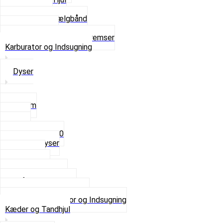
Navbørster
Slanger og Fælgbånd
Ventilhætter
Se alt i Hjul, Dæk og Bremser
Karburator og Indsugning
Dyser
3,5mm
4mm
5mm
Fast dyse Z50
Se alle Dyser
Gaskabel
Karburator
Karburator dele
Luftilter og Studs
Pakninger og Tilbehør
Se alt i Karburator og Indsugning
Kæder og Tandhjul