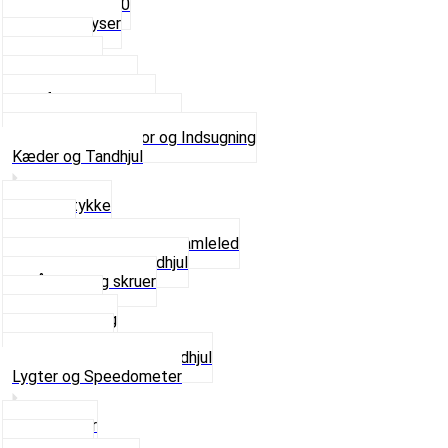
Fast dyse Z50
Se alle Dyser
Gaskabel
Karburator
Karburator dele
Luftilter og Studs
Pakninger og Tilbehør
Se alt i Karburator og Indsugning
Kæder og Tandhjul
Glidestykke
Kæder
Kædestrammere og Samleled
Krankaksel og Tandhjul
Låsering og skruer
Pedal sæt
Tandhjul Bag
Tandhjul For
Se alt i Kæder og Tandhjul
Lygter og Speedometer
Baglygter
Forlygter