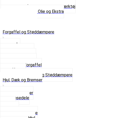
Tanksealer
Værktøj, Aftrækkere og Dækværktøj
Se alt i Værktøj, Olie og Ekstra
Sæt – Alle typer
Knallerter til salg
Retur & Fejlvarer
Forgaffel og Støddæmpere
Styrlås
Støddæmpere
Skruer og Bolte
Kronrør og Lejer
Komplet Forgaffel
Gaffelben
Se alt i Forgaffel og Støddæmpere
Hjul, Dæk og Bremser
Aksel og Lejer
Bremsedele
Dæk
Fælge
Hjulnav og Egere
Komplette Hjul