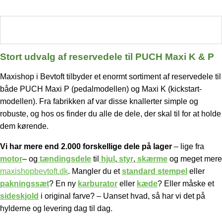
Stort udvalg af reservedele til PUCH Maxi K & P
Stort udvalg af reservedele til PUCH Maxi K & P
Maxishop i Bevtoft tilbyder et enormt sortiment af reservedele til
både PUCH Maxi P (pedalmodellen) og Maxi K (kickstart-
modellen). Fra fabrikken af var disse knallerter simple og
robuste, og hos os finder du alle de dele, der skal til for at holde
dem kørende.
Vi har mere end 2.000 forskellige dele på lager
– lige fra
motor
– og
tændingsdele
til
hjul
,
styr
,
skærme
og meget mere
maxishopbevtoft.dk
.
Mangler du et
standard stempel
eller
pakningssæt
? En ny
karburator
eller
kæde
? Eller måske et
sideskjold
i original farve? – Uanset hvad, så har vi det på
hylderne og levering dag til dag.