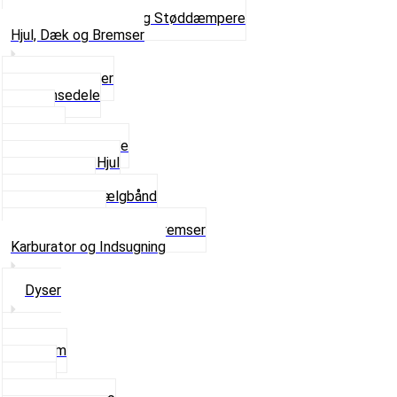
Gaffelben
Se alt i Forgaffel og Støddæmpere
Hjul, Dæk og Bremser
Aksel og Lejer
Bremsedele
Dæk
Fælge
Hjulnav og Egere
Komplette Hjul
Navbørster
Slanger og Fælgbånd
Ventilhætter
Se alt i Hjul, Dæk og Bremser
Karburator og Indsugning
Dyser
3,5mm
4mm
5mm