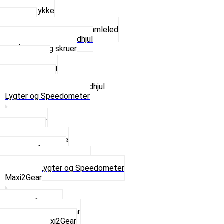
Glidestykke
Kæder
Kædestrammere og Samleled
Krankaksel og Tandhjul
Låsering og skruer
Pedal sæt
Tandhjul Bag
Tandhjul For
Se alt i Kæder og Tandhjul
Lygter og Speedometer
Baglygter
Forlygter
Pærer baglygte
Pærer forlygte
Speedometer og dele
Se alt i Lygter og Speedometer
Maxi2Gear
Z50 Håndgear
ZA50 Automatgear
Se alt i Maxi2Gear