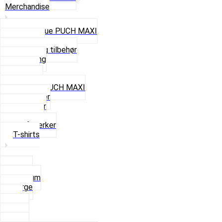
Merchandise
Cap og Hue PUCH MAXI
Gavekort
Hjelme og tilbehør
Nøglering
Paraply
Plakater
Rygsæk PUCH MAXI
Rævehaler
Strømper
Solbriller
Stofmærker
T-shirts
Small
Medium
Large
XL
2 XL
3 XL