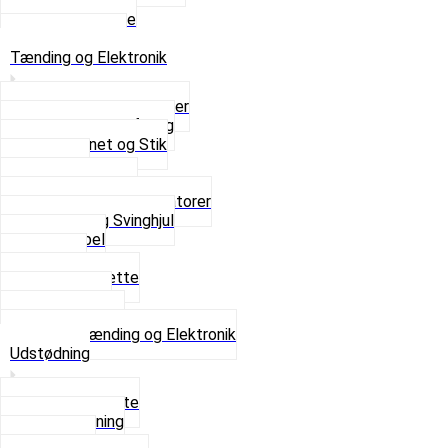
Sæder
Skruer og Bolte
Se alt i Sæder
Tænding og Elektronik
Elektroniske tændinger
Gummi gennemføring
Ledningsnet og Stik
Lysspole
Magnet dæksel
Platiner og Kondensatorer
Tænding og Svinghjul
Tændkabel
Tændrør
Tændrørshætte
Tændspoler
Volt regulator
Se alt i Tænding og Elektronik
Udstødning
Beslag og Bolte
Lyddæmpning
Pakninger