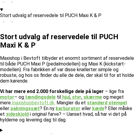
Stort udvalg af reservedele til PUCH Maxi K & P
Stort udvalg af reservedele til PUCH
Maxi K & P
Maxishop i Bevtoft tilbyder et enormt sortiment af reservedele
til både PUCH Maxi P (pedalmodellen) og Maxi K (kickstart-
modellen). Fra fabrikken af var disse knallerter simple og
robuste, og hos os finder du alle de dele, der skal til for at holde
dem kørende.
Vi har mere end 2.000 forskellige dele på lager
– lige fra
motor
– og
tændingsdele
til
hjul
,
styr
,
skærme
og meget
mere
maxishopbevtoft.dk
.
Mangler du et
standard stempel
eller
pakningssæt
? En ny
karburator
eller
kæde
? Eller måske
et
sideskjold
i original farve? – Uanset hvad, så har vi det på
hylderne og levering dag til dag.