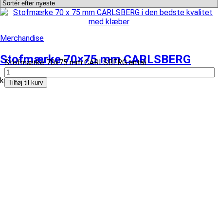
Merchandise
Stofmærke 70×75 mm CARLSBERG
Stofmærke 70x75 mm CARLSBERG antal
kr.
59,00
Tilføj til kurv