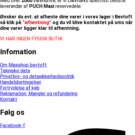
Med over
2000
varenumre, er vi Danmarks ubestridt bedste
leverandør af
PUCH Maxi
reservedele.
Ønsker du evt. at afhente dine varer i vores lager i Bevtoft
så klik på
“afhentning”
og du vil blive kontaktet på sms når
dine varer ligger klar til afhentning.
VI HAR INGEN FYSISK BUTIK
Infomation
Om Maxishop bevtoft
Tekniske data
Privatlivs- og datasikkerhedspolitik
Handelsbetingelser
Fortrydelse af køb
Reklamation, Mangler og refundering
Kontakt
Følg os
Facebook-f