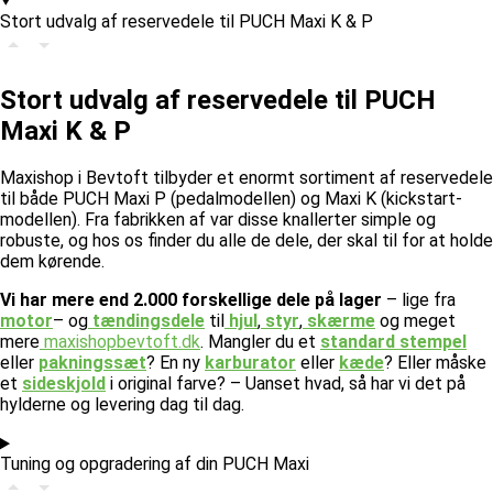
Stort udvalg af reservedele til PUCH Maxi K & P
Stort udvalg af reservedele til PUCH
Maxi K & P
Maxishop i Bevtoft tilbyder et enormt sortiment af reservedele
til både PUCH Maxi P (pedalmodellen) og Maxi K (kickstart-
modellen). Fra fabrikken af var disse knallerter simple og
robuste, og hos os finder du alle de dele, der skal til for at holde
dem kørende.
Vi har mere end 2.000 forskellige dele på lager
– lige fra
motor
– og
tændingsdele
til
hjul
,
styr
,
skærme
og meget
mere
maxishopbevtoft.dk
.
Mangler du et
standard stempel
eller
pakningssæt
? En ny
karburator
eller
kæde
? Eller måske
et
sideskjold
i original farve? – Uanset hvad, så har vi det på
hylderne og levering dag til dag.
Tuning og opgradering af din PUCH Maxi