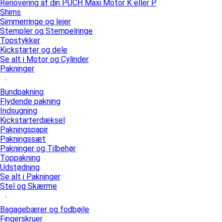
Renovering af din PUCH Maxi Motor K eller P
Shims
Simmerringe og lejer
Stempler og Stempelringe
Topstykker
Kickstarter og dele
Se alt i Motor og Cylinder
Pakninger
Bundpakning
Flydende pakning
Indsugning
Kickstarterdæksel
Pakningspapir
Pakningssæt
Pakninger og Tilbehør
Toppakning
Udstødning
Se alt i Pakninger
Stel og Skærme
Bagagebærer og fodbøjle
Fingerskruer