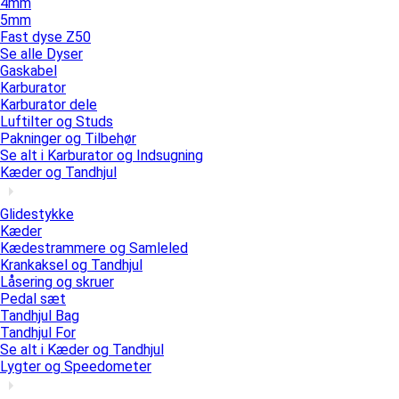
4mm
5mm
Fast dyse Z50
Se alle Dyser
Gaskabel
Karburator
Karburator dele
Luftilter og Studs
Pakninger og Tilbehør
Se alt i Karburator og Indsugning
Kæder og Tandhjul
Glidestykke
Kæder
Kædestrammere og Samleled
Krankaksel og Tandhjul
Låsering og skruer
Pedal sæt
Tandhjul Bag
Tandhjul For
Se alt i Kæder og Tandhjul
Lygter og Speedometer