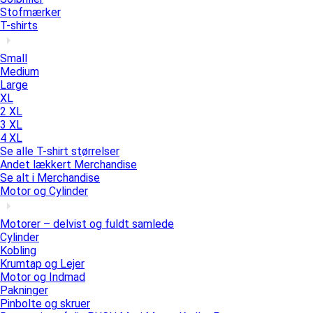
Stofmærker
T-shirts
Small
Medium
Large
XL
2 XL
3 XL
4 XL
Se alle T-shirt størrelser
Andet lækkert Merchandise
Se alt i Merchandise
Motor og Cylinder
Motorer – delvist og fuldt samlede
Cylinder
Kobling
Krumtap og Lejer
Motor og Indmad
Pakninger
Pinbolte og skruer