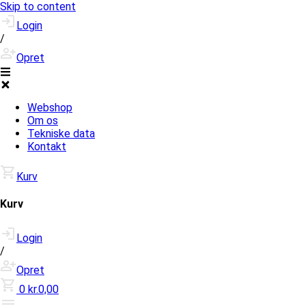
Skip to content
Login
/
Opret
Webshop
Om os
Tekniske data
Kontakt
Kurv
Kurv
Login
/
Opret
0
kr.0,00