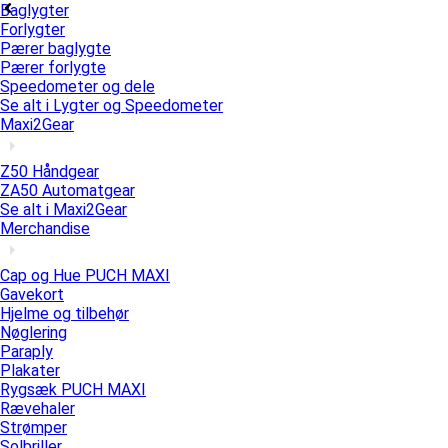
Baglygter
Forlygter
Pærer baglygte
Pærer forlygte
Speedometer og dele
Se alt i Lygter og Speedometer
Maxi2Gear
Z50 Håndgear
ZA50 Automatgear
Se alt i Maxi2Gear
Merchandise
Cap og Hue PUCH MAXI
Gavekort
Hjelme og tilbehør
Nøglering
Paraply
Plakater
Rygsæk PUCH MAXI
Rævehaler
Strømper
Solbriller