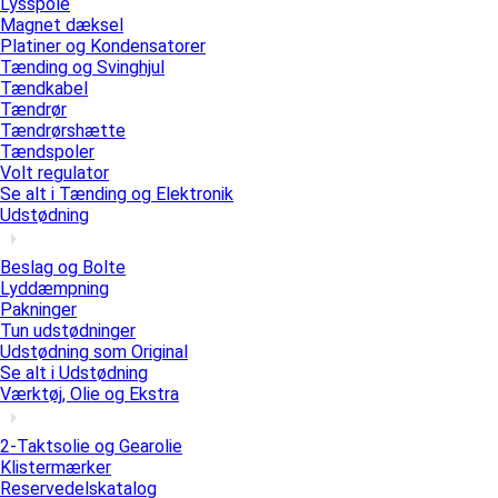
Lysspole
Magnet dæksel
Platiner og Kondensatorer
Tænding og Svinghjul
Tændkabel
Tændrør
Tændrørshætte
Tændspoler
Volt regulator
Se alt i Tænding og Elektronik
Udstødning
Beslag og Bolte
Lyddæmpning
Pakninger
Tun udstødninger
Udstødning som Original
Se alt i Udstødning
Værktøj, Olie og Ekstra
2-Taktsolie og Gearolie
Klistermærker
Reservedelskatalog