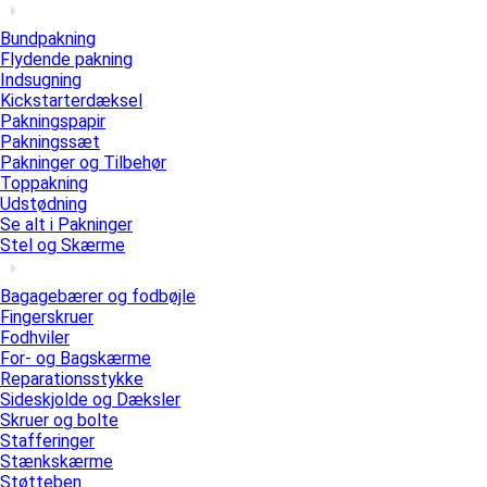
Bundpakning
Flydende pakning
Indsugning
Kickstarterdæksel
Pakningspapir
Pakningssæt
Pakninger og Tilbehør
Toppakning
Udstødning
Se alt i Pakninger
Stel og Skærme
Bagagebærer og fodbøjle
Fingerskruer
Fodhviler
For- og Bagskærme
Reparationsstykke
Sideskjolde og Dæksler
Skruer og bolte
Stafferinger
Stænkskærme
Støtteben