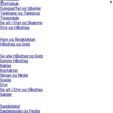
Støttebuk
Svinggaffel og tilbehør
Tankhane og Tankprop
Typeplade
Se alt i Stel og Skærme
Styr og Håndtag
Horn og Ringklokker
Håndtag og Greb
Se alle Håndtag og Greb
Gummi Håndtag
Kabler
Kontakter
Skruer og Nipler
Spejle
Styr
Se alt i Styr og Håndtag
Sæder
Saddelpind
Sædebeslag og Fjedre