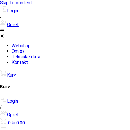
Skip to content
Login
/
Opret
Webshop
Om os
Tekniske data
Kontakt
Kurv
Kurv
Login
/
Opret
0
kr.0,00