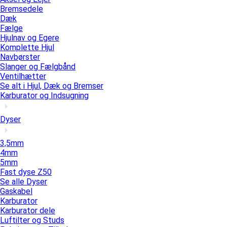
Bremsedele
Dæk
Fælge
Hjulnav og Egere
Komplette Hjul
Navbørster
Slanger og Fælgbånd
Ventilhætter
Se alt i Hjul, Dæk og Bremser
Karburator og Indsugning
Dyser
3,5mm
4mm
5mm
Fast dyse Z50
Se alle Dyser
Gaskabel
Karburator
Karburator dele
Luftilter og Studs