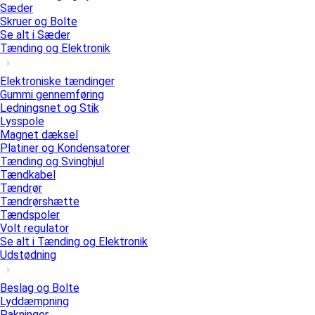
Sæder
Skruer og Bolte
Se alt i Sæder
Tænding og Elektronik
Elektroniske tændinger
Gummi gennemføring
Ledningsnet og Stik
Lysspole
Magnet dæksel
Platiner og Kondensatorer
Tænding og Svinghjul
Tændkabel
Tændrør
Tændrørshætte
Tændspoler
Volt regulator
Se alt i Tænding og Elektronik
Udstødning
Beslag og Bolte
Lyddæmpning
Pakninger