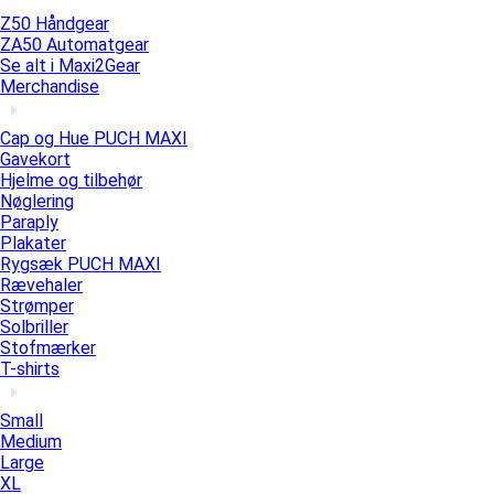
Z50 Håndgear
ZA50 Automatgear
Se alt i Maxi2Gear
Merchandise
Cap og Hue PUCH MAXI
Gavekort
Hjelme og tilbehør
Nøglering
Paraply
Plakater
Rygsæk PUCH MAXI
Rævehaler
Strømper
Solbriller
Stofmærker
T-shirts
Small
Medium
Large
XL