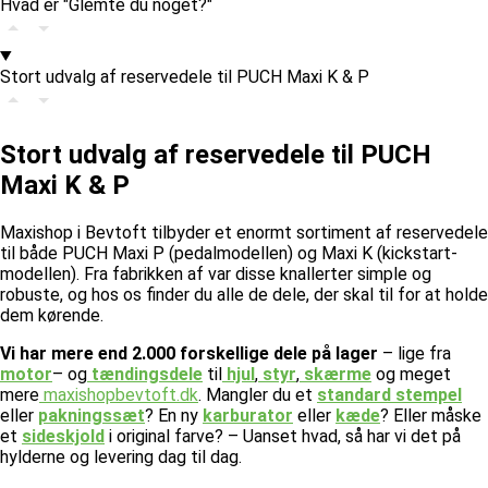
Hvad er "Glemte du noget?"
Stort udvalg af reservedele til PUCH Maxi K & P
Stort udvalg af reservedele til PUCH
Maxi K & P
Maxishop i Bevtoft tilbyder et enormt sortiment af reservedele
til både PUCH Maxi P (pedalmodellen) og Maxi K (kickstart-
modellen). Fra fabrikken af var disse knallerter simple og
robuste, og hos os finder du alle de dele, der skal til for at holde
dem kørende.
Vi har mere end 2.000 forskellige dele på lager
– lige fra
motor
– og
tændingsdele
til
hjul
,
styr
,
skærme
og meget
mere
maxishopbevtoft.dk
.
Mangler du et
standard stempel
eller
pakningssæt
? En ny
karburator
eller
kæde
? Eller måske
et
sideskjold
i original farve? – Uanset hvad, så har vi det på
hylderne og levering dag til dag.