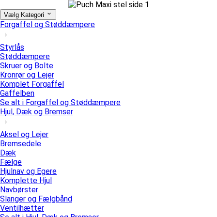
Vælg Kategori
Forgaffel og Støddæmpere
Styrlås
Støddæmpere
Skruer og Bolte
Kronrør og Lejer
Komplet Forgaffel
Gaffelben
Se alt i Forgaffel og Støddæmpere
Hjul, Dæk og Bremser
Aksel og Lejer
Bremsedele
Dæk
Fælge
Hjulnav og Egere
Komplette Hjul
Navbørster
Slanger og Fælgbånd
Ventilhætter