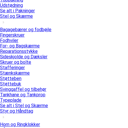
Udstødning
Se alt i Pakninger
Stel og Skærme
Bagagebærer og fodbøjle
Fingerskruer
Fodhviler
For- og Bagskærme
Reparationsstykke
Sideskjolde og Dæksler
Skruer og bolte
Stafferinger
Stænkskærme
Støtteben
Støttebuk
Svinggaffel og tilbehør
Tankhane og Tankprop
Typeplade
Se alt i Stel og Skærme
Styr og Håndtag
Horn og Ringklokker