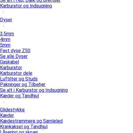
Se alt i Hjul, Dæk og Bremser
Karburator og Indsugning
Dyser
3,5mm
4mm
5mm
Fast dyse Z50
Se alle Dyser
Gaskabel
Karburator
Karburator dele
Luftilter og Studs
Pakninger og Tilbehør
Se alt i Karburator og Indsugning
Kæder og Tandhjul
Glidestykke
Kæder
Kædestrammere og Samleled
Krankaksel og Tandhjul
Låsering og skruer