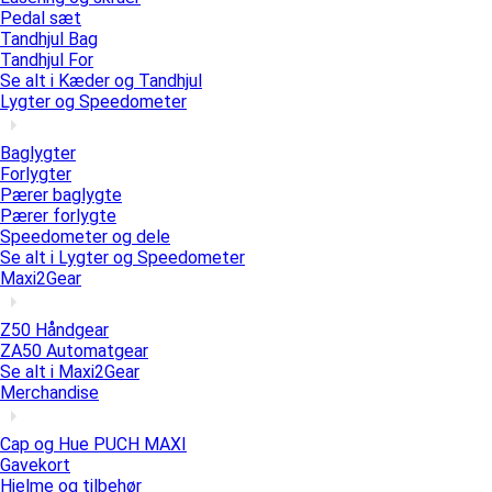
Pedal sæt
Tandhjul Bag
Tandhjul For
Se alt i Kæder og Tandhjul
Lygter og Speedometer
Baglygter
Forlygter
Pærer baglygte
Pærer forlygte
Speedometer og dele
Se alt i Lygter og Speedometer
Maxi2Gear
Z50 Håndgear
ZA50 Automatgear
Se alt i Maxi2Gear
Merchandise
Cap og Hue PUCH MAXI
Gavekort
Hjelme og tilbehør