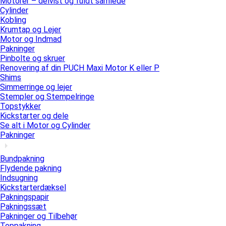
Motorer – delvist og fuldt samlede
Cylinder
Kobling
Krumtap og Lejer
Motor og Indmad
Pakninger
Pinbolte og skruer
Renovering af din PUCH Maxi Motor K eller P
Shims
Simmerringe og lejer
Stempler og Stempelringe
Topstykker
Kickstarter og dele
Se alt i Motor og Cylinder
Pakninger
Bundpakning
Flydende pakning
Indsugning
Kickstarterdæksel
Pakningspapir
Pakningssæt
Pakninger og Tilbehør
Toppakning