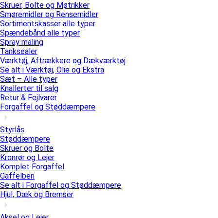
Skruer, Bolte og Møtrikker
Smøremidler og Rensemidler
Sortimentskasser alle typer
Spændebånd alle typer
Spray maling
Tanksealer
Værktøj, Aftrækkere og Dækværktøj
Se alt i Værktøj, Olie og Ekstra
Sæt – Alle typer
Knallerter til salg
Retur & Fejlvarer
Forgaffel og Støddæmpere
Styrlås
Støddæmpere
Skruer og Bolte
Kronrør og Lejer
Komplet Forgaffel
Gaffelben
Se alt i Forgaffel og Støddæmpere
Hjul, Dæk og Bremser
Aksel og Lejer