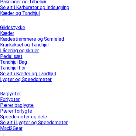
Pakninger og Tilbehør
Se alt i Karburator og Indsugning
Kæder og Tandhjul
Glidestykke
Kæder
Kædestrammere og Samleled
Krankaksel og Tandhjul
Låsering og skruer
Pedal sæt
Tandhjul Bag
Tandhjul For
Se alt i Kæder og Tandhjul
Lygter og Speedometer
Baglygter
Forlygter
Pærer baglygte
Pærer forlygte
Speedometer og dele
Se alt i Lygter og Speedometer
Maxi2Gear