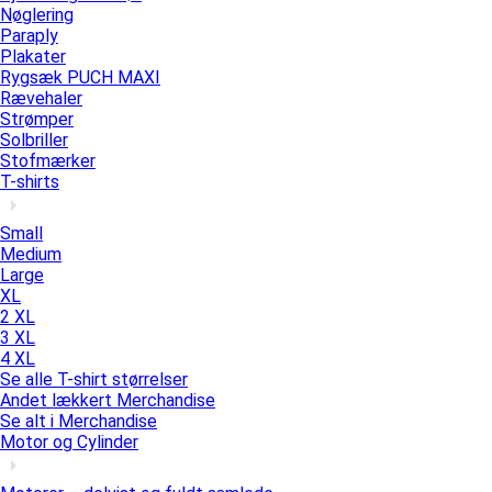
Nøglering
Paraply
Plakater
Rygsæk PUCH MAXI
Rævehaler
Strømper
Solbriller
Stofmærker
T-shirts
Small
Medium
Large
XL
2 XL
3 XL
4 XL
Se alle T-shirt størrelser
Andet lækkert Merchandise
Se alt i Merchandise
Motor og Cylinder