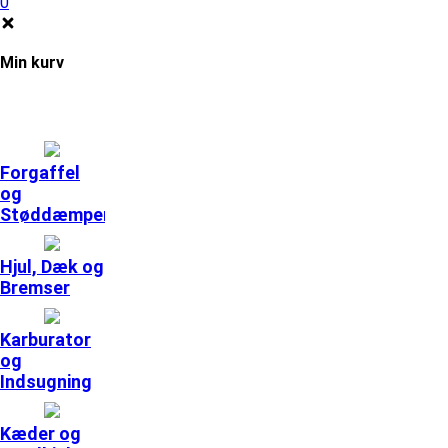
0
Min kurv
Forgaffel
og
Støddæmpere
Hjul, Dæk og
Bremser
Karburator
og
Indsugning
Kæder og