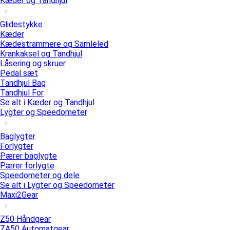
Kæder og Tandhjul
Glidestykke
Kæder
Kædestrammere og Samleled
Krankaksel og Tandhjul
Låsering og skruer
Pedal sæt
Tandhjul Bag
Tandhjul For
Se alt i Kæder og Tandhjul
Lygter og Speedometer
Baglygter
Forlygter
Pærer baglygte
Pærer forlygte
Speedometer og dele
Se alt i Lygter og Speedometer
Maxi2Gear
Z50 Håndgear
ZA50 Automatgear