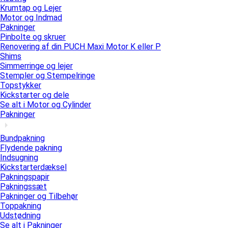
Krumtap og Lejer
Motor og Indmad
Pakninger
Pinbolte og skruer
Renovering af din PUCH Maxi Motor K eller P
Shims
Simmerringe og lejer
Stempler og Stempelringe
Topstykker
Kickstarter og dele
Se alt i Motor og Cylinder
Pakninger
Bundpakning
Flydende pakning
Indsugning
Kickstarterdæksel
Pakningspapir
Pakningssæt
Pakninger og Tilbehør
Toppakning
Udstødning
Se alt i Pakninger