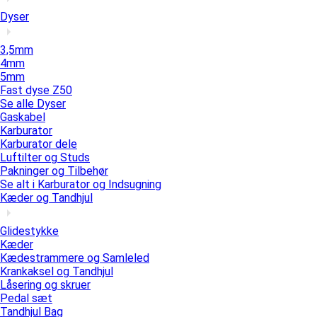
Dyser
3,5mm
4mm
5mm
Fast dyse Z50
Se alle Dyser
Gaskabel
Karburator
Karburator dele
Luftilter og Studs
Pakninger og Tilbehør
Se alt i Karburator og Indsugning
Kæder og Tandhjul
Glidestykke
Kæder
Kædestrammere og Samleled
Krankaksel og Tandhjul
Låsering og skruer
Pedal sæt
Tandhjul Bag