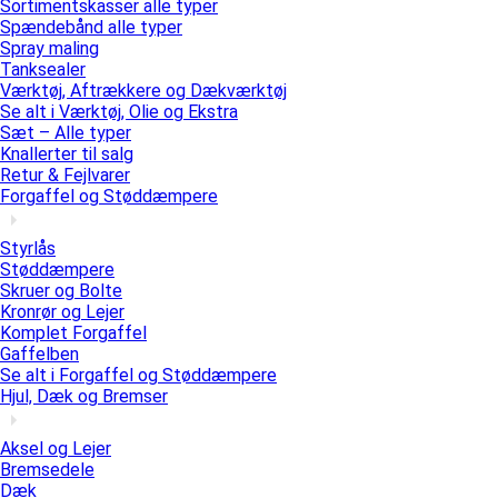
Sortimentskasser alle typer
Spændebånd alle typer
Spray maling
Tanksealer
Værktøj, Aftrækkere og Dækværktøj
Se alt i Værktøj, Olie og Ekstra
Sæt – Alle typer
Knallerter til salg
Retur & Fejlvarer
Forgaffel og Støddæmpere
Styrlås
Støddæmpere
Skruer og Bolte
Kronrør og Lejer
Komplet Forgaffel
Gaffelben
Se alt i Forgaffel og Støddæmpere
Hjul, Dæk og Bremser
Aksel og Lejer
Bremsedele
Dæk