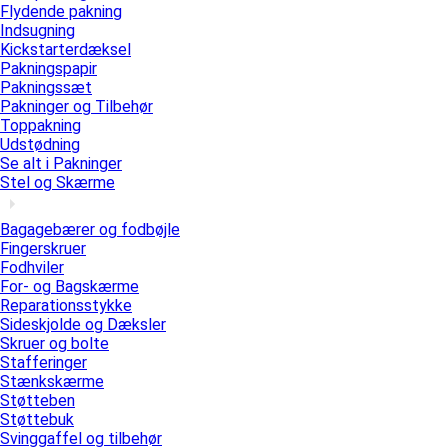
Flydende pakning
Indsugning
Kickstarterdæksel
Pakningspapir
Pakningssæt
Pakninger og Tilbehør
Toppakning
Udstødning
Se alt i Pakninger
Stel og Skærme
Bagagebærer og fodbøjle
Fingerskruer
Fodhviler
For- og Bagskærme
Reparationsstykke
Sideskjolde og Dæksler
Skruer og bolte
Stafferinger
Stænkskærme
Støtteben
Støttebuk
Svinggaffel og tilbehør