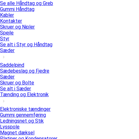
Se alle Håndtag og Greb
Gummi Håndtag
Kabler
Kontakter
Skruer og Nipler
Spejle
Styr
Se alt i Styr og Håndtag
Sæder
Saddelpind
Sædebeslag og Fjedre
Sæder
Skruer og Bolte
Se alt i Sæder
Tænding og Elektronik
Elektroniske tændinger
Gummi gennemføring
Ledningsnet og Stik
Lysspole
Magnet dæksel
Platiner og Kondensatorer