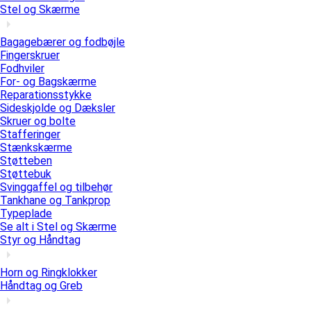
Stel og Skærme
Bagagebærer og fodbøjle
Fingerskruer
Fodhviler
For- og Bagskærme
Reparationsstykke
Sideskjolde og Dæksler
Skruer og bolte
Stafferinger
Stænkskærme
Støtteben
Støttebuk
Svinggaffel og tilbehør
Tankhane og Tankprop
Typeplade
Se alt i Stel og Skærme
Styr og Håndtag
Horn og Ringklokker
Håndtag og Greb