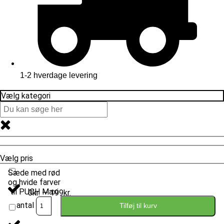
1-2 hverdage levering
Vælg kategori
Vælg pris
Sæde med rød
og hvide farver
til PUCH Maxi
0kr. — 199kr.
antal
Tilføj til kurv