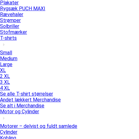
Plakater
Rygsæk PUCH MAXI
Rævehaler
Strømper
Solbriller
Stofmærker
T-shirts
Small
Medium
Large
XL
2 XL
3 XL
4 XL
Se alle T-shirt størrelser
Andet lækkert Merchandise
Se alt i Merchandise
Motor og Cylinder
Motorer – delvist og fuldt samlede
Cylinder
Kobling