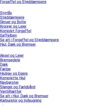
Forgaffel og Støddæmpere
Styrlås
Støddæmpere
Skruer og Bolte
Kronrør og Lejer
Komplet Forgaffel
Gaffelben
Se alt i Forgaffel og Støddæmpere
Hjul, Dæk og Bremser
Aksel og Lejer
Bremsedele
Dæk
Fælge
Hjulnav og Egere
Komplette Hjul
Navbørster
Slanger og Fælgbånd
Ventilhætter
Se alt i Hjul, Dæk og Bremser
Karburator og Indsugning