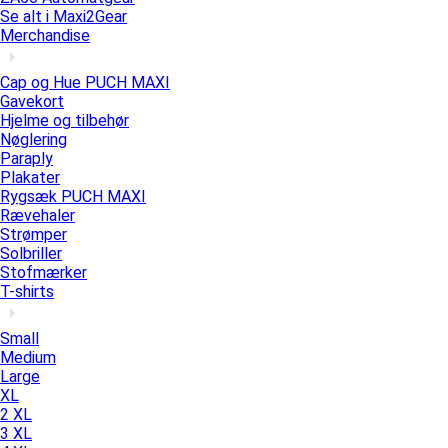
Se alt i Maxi2Gear
Merchandise
Cap og Hue PUCH MAXI
Gavekort
Hjelme og tilbehør
Nøglering
Paraply
Plakater
Rygsæk PUCH MAXI
Rævehaler
Strømper
Solbriller
Stofmærker
T-shirts
Small
Medium
Large
XL
2 XL
3 XL