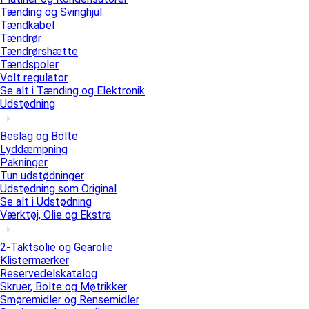
Tænding og Svinghjul
Tændkabel
Tændrør
Tændrørshætte
Tændspoler
Volt regulator
Se alt i Tænding og Elektronik
Udstødning
Beslag og Bolte
Lyddæmpning
Pakninger
Tun udstødninger
Udstødning som Original
Se alt i Udstødning
Værktøj, Olie og Ekstra
2-Taktsolie og Gearolie
Klistermærker
Reservedelskatalog
Skruer, Bolte og Møtrikker
Smøremidler og Rensemidler