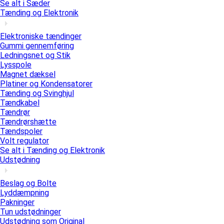
Se alt i Sæder
Tænding og Elektronik
Elektroniske tændinger
Gummi gennemføring
Ledningsnet og Stik
Lysspole
Magnet dæksel
Platiner og Kondensatorer
Tænding og Svinghjul
Tændkabel
Tændrør
Tændrørshætte
Tændspoler
Volt regulator
Se alt i Tænding og Elektronik
Udstødning
Beslag og Bolte
Lyddæmpning
Pakninger
Tun udstødninger
Udstødning som Original