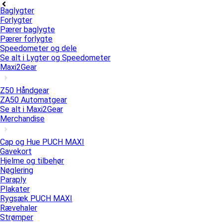
Baglygter
Forlygter
Pærer baglygte
Pærer forlygte
Speedometer og dele
Se alt i Lygter og Speedometer
Maxi2Gear
Z50 Håndgear
ZA50 Automatgear
Se alt i Maxi2Gear
Merchandise
Cap og Hue PUCH MAXI
Gavekort
Hjelme og tilbehør
Nøglering
Paraply
Plakater
Rygsæk PUCH MAXI
Rævehaler
Strømper