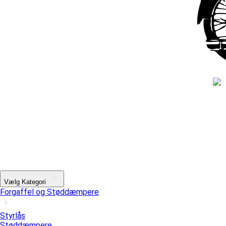
Vælg Kategori
Forgaffel og Støddæmpere
Styrlås
Støddæmpere