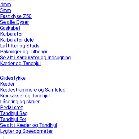
4mm
5mm
Fast dyse Z50
Se alle Dyser
Gaskabel
Karburator
Karburator dele
Luftilter og Studs
Pakninger og Tilbehør
Se alt i Karburator og Indsugning
Kæder og Tandhjul
Glidestykke
Kæder
Kædestrammere og Samleled
Krankaksel og Tandhjul
Låsering og skruer
Pedal sæt
Tandhjul Bag
Tandhjul For
Se alt i Kæder og Tandhjul
Lygter og Speedometer