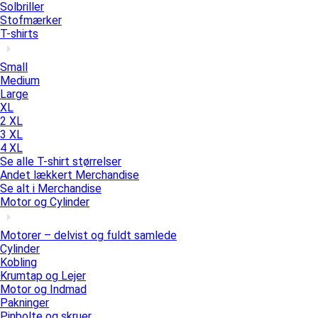
Solbriller
Stofmærker
T-shirts
Small
Medium
Large
XL
2 XL
3 XL
4 XL
Se alle T-shirt størrelser
Andet lækkert Merchandise
Se alt i Merchandise
Motor og Cylinder
Motorer – delvist og fuldt samlede
Cylinder
Kobling
Krumtap og Lejer
Motor og Indmad
Pakninger
Pinbolte og skruer