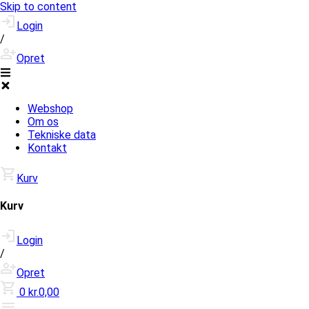
Skip to content
Login
/
Opret
Webshop
Om os
Tekniske data
Kontakt
Kurv
Kurv
Login
/
Opret
0
kr.0,00