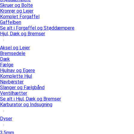
Skruer og Bolte
Kronrør og Lejer
Komplet Forgaffel
Gaffelben
Se alt i Forgaffel og Støddæmpere
Hjul, Dæk og Bremser
Aksel og Lejer
Bremsedele
Dæk
Fælge
Hjulnav og Egere
Komplette Hjul
Navbørster
Slanger og Fælgbånd
Ventilhætter
Se alt i Hjul, Dæk og Bremser
Karburator og Indsugning
Dyser
3,5mm