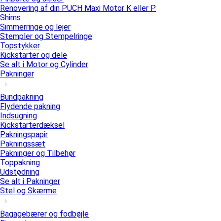
Renovering af din PUCH Maxi Motor K eller P
Shims
Simmerringe og lejer
Stempler og Stempelringe
Topstykker
Kickstarter og dele
Se alt i Motor og Cylinder
Pakninger
Bundpakning
Flydende pakning
Indsugning
Kickstarterdæksel
Pakningspapir
Pakningssæt
Pakninger og Tilbehør
Toppakning
Udstødning
Se alt i Pakninger
Stel og Skærme
Bagagebærer og fodbøjle