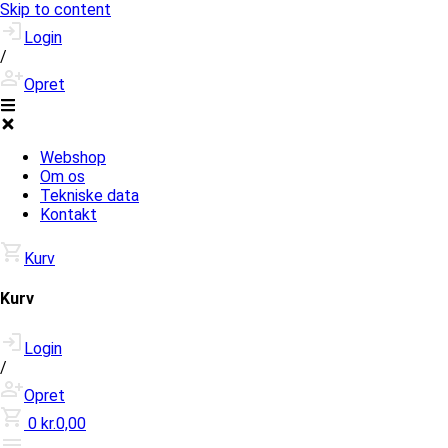
Skip to content
Login
/
Opret
Webshop
Om os
Tekniske data
Kontakt
Kurv
Kurv
Login
/
Opret
0
kr.0,00