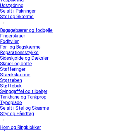
Udstødning
Se alt i Pakninger
Stel og Skærme
Bagagebærer og fodbøjle
Fingerskruer
Fodhviler
For- og Bagskærme
Reparationsstykke
Sideskjolde og Dæksler
Skruer og bolte
Stafferinger
Stænkskærme
Støtteben
Støttebuk
Svinggaffel og tilbehør
Tankhane og Tankprop
Typeplade
Se alt i Stel og Skærme
Styr og Håndtag
Horn og Ringklokker