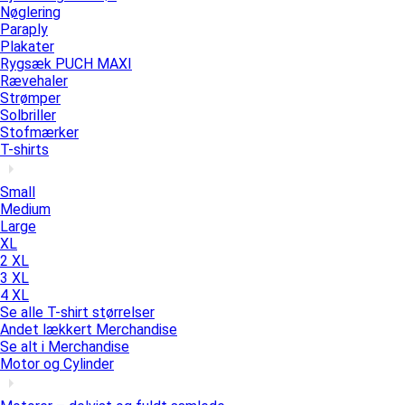
Nøglering
Paraply
Plakater
Rygsæk PUCH MAXI
Rævehaler
Strømper
Solbriller
Stofmærker
T-shirts
Small
Medium
Large
XL
2 XL
3 XL
4 XL
Se alle T-shirt størrelser
Andet lækkert Merchandise
Se alt i Merchandise
Motor og Cylinder