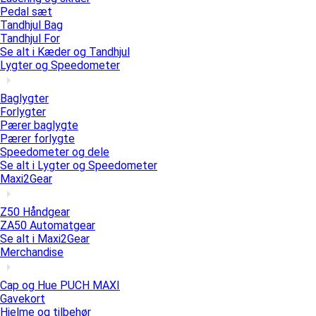
Pedal sæt
Tandhjul Bag
Tandhjul For
Se alt i Kæder og Tandhjul
Lygter og Speedometer
Baglygter
Forlygter
Pærer baglygte
Pærer forlygte
Speedometer og dele
Se alt i Lygter og Speedometer
Maxi2Gear
Z50 Håndgear
ZA50 Automatgear
Se alt i Maxi2Gear
Merchandise
Cap og Hue PUCH MAXI
Gavekort
Hjelme og tilbehør