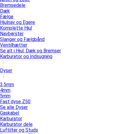
Bremsedele
Dæk
Fælge
Hjulnav og Egere
Komplette Hjul
Navbørster
Slanger og Fælgbånd
Ventilhætter
Se alt i Hjul, Dæk og Bremser
Karburator og Indsugning
Dyser
3,5mm
4mm
5mm
Fast dyse Z50
Se alle Dyser
Gaskabel
Karburator
Karburator dele
Luftilter og Studs