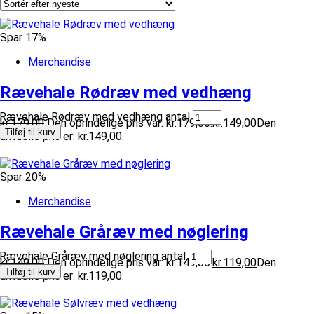
Spar 17%
Merchandise
Rævehale Rødræv med vedhæng
Rævehale Rødræv med vedhæng antal
kr.
179,00
Den oprindelige pris var: kr.179,00.
kr.
149,00
Den
Tilføj til kurv
aktuelle pris er: kr.149,00.
Spar 20%
Merchandise
Rævehale Gråræv med nøglering
Rævehale Gråræv med nøglering antal
kr.
149,00
Den oprindelige pris var: kr.149,00.
kr.
119,00
Den
Tilføj til kurv
aktuelle pris er: kr.119,00.