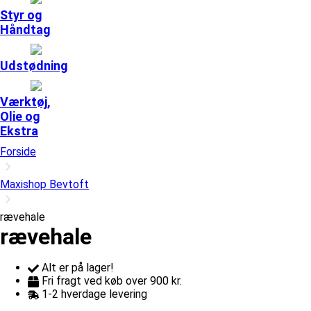
Styr og
Håndtag
Udstødning
Værktøj,
Olie og
Ekstra
Forside
Maxishop Bevtoft
rævehale
rævehale
Alt er på lager!
Fri fragt ved køb over 900 kr.
1-2 hverdage levering