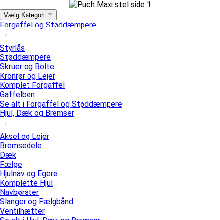
Vælg Kategori
Forgaffel og Støddæmpere
Styrlås
Støddæmpere
Skruer og Bolte
Kronrør og Lejer
Komplet Forgaffel
Gaffelben
Se alt i Forgaffel og Støddæmpere
Hjul, Dæk og Bremser
Aksel og Lejer
Bremsedele
Dæk
Fælge
Hjulnav og Egere
Komplette Hjul
Navbørster
Slanger og Fælgbånd
Ventilhætter