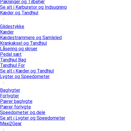
Pakninger og Tilbehør
Se alt i Karburator og Indsugning
Kæder og Tandhjul
Glidestykke
Kæder
Kædestrammere og Samleled
Krankaksel og Tandhjul
Låsering og skruer
Pedal sæt
Tandhjul Bag
Tandhjul For
Se alt i Kæder og Tandhjul
Lygter og Speedometer
Baglygter
Forlygter
Pærer baglygte
Pærer forlygte
Speedometer og dele
Se alt i Lygter og Speedometer
Maxi2Gear