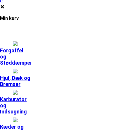
0
Min kurv
Forgaffel
og
Støddæmpere
Hjul, Dæk og
Bremser
Karburator
og
Indsugning
Kæder og