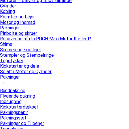
Motorer – delvist og fuldt samlede
Cylinder
Kobling
Krumtap og Lejer
Motor og Indmad
Pakninger
Pinbolte og skruer
Renovering af din PUCH Maxi Motor K eller P
Shims
Simmerringe og lejer
Stempler og Stempelringe
Topstykker
Kickstarter og dele
Se alt i Motor og Cylinder
Pakninger
Bundpakning
Flydende pakning
Indsugning
Kickstarterdæksel
Pakningspapir
Pakningssæt
Pakninger og Tilbehør
Toppakning