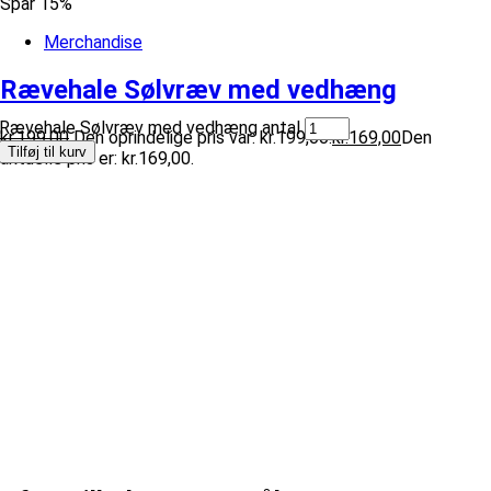
Spar 15%
Merchandise
Rævehale Sølvræv med vedhæng
Rævehale Sølvræv med vedhæng antal
kr.
199,00
Den oprindelige pris var: kr.199,00.
kr.
169,00
Den
Tilføj til kurv
aktuelle pris er: kr.169,00.