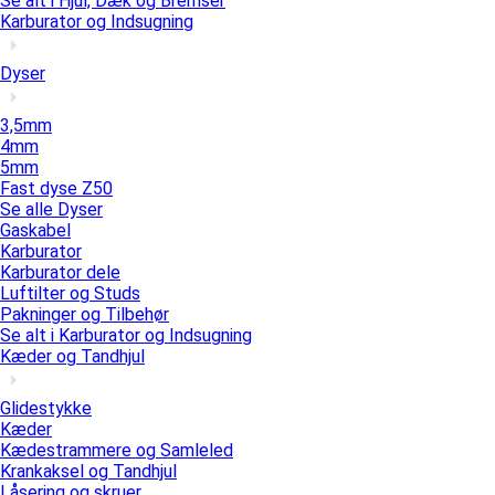
Se alt i Hjul, Dæk og Bremser
Karburator og Indsugning
Dyser
3,5mm
4mm
5mm
Fast dyse Z50
Se alle Dyser
Gaskabel
Karburator
Karburator dele
Luftilter og Studs
Pakninger og Tilbehør
Se alt i Karburator og Indsugning
Kæder og Tandhjul
Glidestykke
Kæder
Kædestrammere og Samleled
Krankaksel og Tandhjul
Låsering og skruer