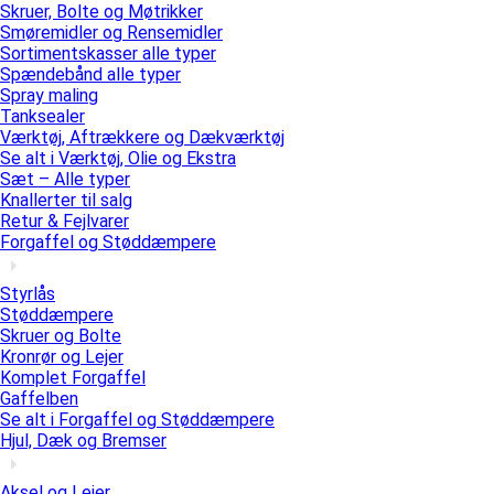
Skruer, Bolte og Møtrikker
Smøremidler og Rensemidler
Sortimentskasser alle typer
Spændebånd alle typer
Spray maling
Tanksealer
Værktøj, Aftrækkere og Dækværktøj
Se alt i Værktøj, Olie og Ekstra
Sæt – Alle typer
Knallerter til salg
Retur & Fejlvarer
Forgaffel og Støddæmpere
Styrlås
Støddæmpere
Skruer og Bolte
Kronrør og Lejer
Komplet Forgaffel
Gaffelben
Se alt i Forgaffel og Støddæmpere
Hjul, Dæk og Bremser
Aksel og Lejer