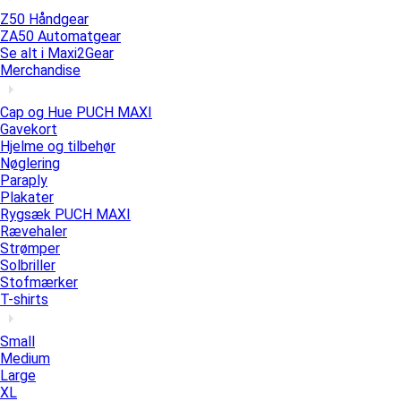
Z50 Håndgear
ZA50 Automatgear
Se alt i Maxi2Gear
Merchandise
Cap og Hue PUCH MAXI
Gavekort
Hjelme og tilbehør
Nøglering
Paraply
Plakater
Rygsæk PUCH MAXI
Rævehaler
Strømper
Solbriller
Stofmærker
T-shirts
Small
Medium
Large
XL