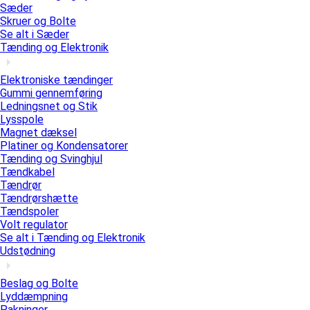
Sæder
Skruer og Bolte
Se alt i Sæder
Tænding og Elektronik
Elektroniske tændinger
Gummi gennemføring
Ledningsnet og Stik
Lysspole
Magnet dæksel
Platiner og Kondensatorer
Tænding og Svinghjul
Tændkabel
Tændrør
Tændrørshætte
Tændspoler
Volt regulator
Se alt i Tænding og Elektronik
Udstødning
Beslag og Bolte
Lyddæmpning
Pakninger