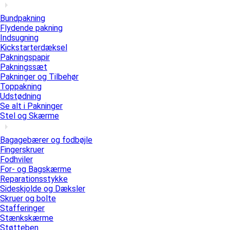
Bundpakning
Flydende pakning
Indsugning
Kickstarterdæksel
Pakningspapir
Pakningssæt
Pakninger og Tilbehør
Toppakning
Udstødning
Se alt i Pakninger
Stel og Skærme
Bagagebærer og fodbøjle
Fingerskruer
Fodhviler
For- og Bagskærme
Reparationsstykke
Sideskjolde og Dæksler
Skruer og bolte
Stafferinger
Stænkskærme
Støtteben