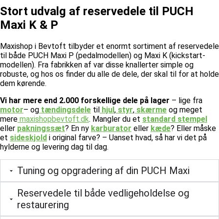
Stort udvalg af reservedele til PUCH
Maxi K & P
Maxishop i Bevtoft tilbyder et enormt sortiment af reservedele
til både PUCH Maxi P (pedalmodellen) og Maxi K (kickstart-
modellen). Fra fabrikken af var disse knallerter simple og
robuste, og hos os finder du alle de dele, der skal til for at holde
dem kørende.
Vi har mere end 2.000 forskellige dele på lager
– lige fra
motor
– og
tændingsdele
til
hjul
,
styr
,
skærme
og meget
mere
maxishopbevtoft.dk
.
Mangler du et
standard stempel
eller
pakningssæt
? En ny
karburator
eller
kæde
? Eller måske
et
sideskjold
i original farve? – Uanset hvad, så har vi det på
hylderne og levering dag til dag.
Tuning og opgradering af din PUCH Maxi
Reservedele til både vedligeholdelse og
restaurering