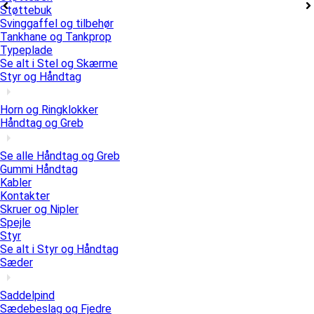
Støttebuk
Svinggaffel og tilbehør
Tankhane og Tankprop
Typeplade
Se alt i Stel og Skærme
Styr og Håndtag
Horn og Ringklokker
Håndtag og Greb
Se alle Håndtag og Greb
Gummi Håndtag
Kabler
Kontakter
Skruer og Nipler
Spejle
Styr
Se alt i Styr og Håndtag
Sæder
Saddelpind
Sædebeslag og Fjedre