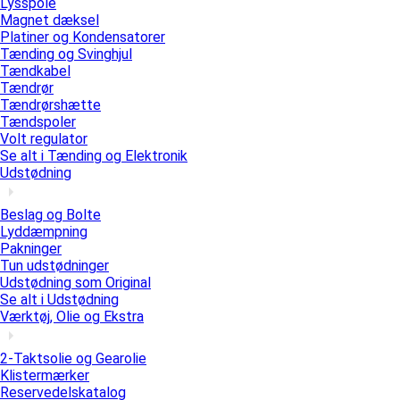
Lysspole
Magnet dæksel
Platiner og Kondensatorer
Tænding og Svinghjul
Tændkabel
Tændrør
Tændrørshætte
Tændspoler
Volt regulator
Se alt i Tænding og Elektronik
Udstødning
Beslag og Bolte
Lyddæmpning
Pakninger
Tun udstødninger
Udstødning som Original
Se alt i Udstødning
Værktøj, Olie og Ekstra
2-Taktsolie og Gearolie
Klistermærker
Reservedelskatalog