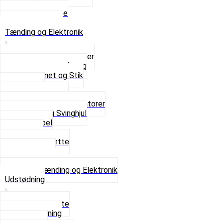
Sæder
Skruer og Bolte
Se alt i Sæder
Tænding og Elektronik
Elektroniske tændinger
Gummi gennemføring
Ledningsnet og Stik
Lysspole
Magnet dæksel
Platiner og Kondensatorer
Tænding og Svinghjul
Tændkabel
Tændrør
Tændrørshætte
Tændspoler
Volt regulator
Se alt i Tænding og Elektronik
Udstødning
Beslag og Bolte
Lyddæmpning
Pakninger