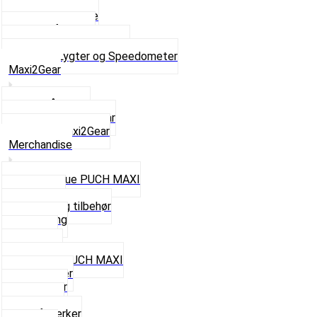
Forlygter
Pærer baglygte
Pærer forlygte
Speedometer og dele
Se alt i Lygter og Speedometer
Maxi2Gear
Z50 Håndgear
ZA50 Automatgear
Se alt i Maxi2Gear
Merchandise
Cap og Hue PUCH MAXI
Gavekort
Hjelme og tilbehør
Nøglering
Paraply
Plakater
Rygsæk PUCH MAXI
Rævehaler
Strømper
Solbriller
Stofmærker