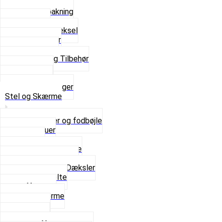
Bundpakning
Flydende pakning
Indsugning
Kickstarterdæksel
Pakningspapir
Pakningssæt
Pakninger og Tilbehør
Toppakning
Udstødning
Se alt i Pakninger
Stel og Skærme
Bagagebærer og fodbøjle
Fingerskruer
Fodhviler
For- og Bagskærme
Reparationsstykke
Sideskjolde og Dæksler
Skruer og bolte
Stafferinger
Stænkskærme
Støtteben
Støttebuk