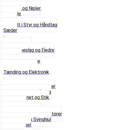
Kontakter
Skruer og Nipler
Spejle
Styr
Se alt i Styr og Håndtag
Sæder
Saddelpind
Sædebeslag og Fjedre
Sæder
Skruer og Bolte
Se alt i Sæder
Tænding og Elektronik
Elektroniske tændinger
Gummi gennemføring
Ledningsnet og Stik
Lysspole
Magnet dæksel
Platiner og Kondensatorer
Tænding og Svinghjul
Tændkabel