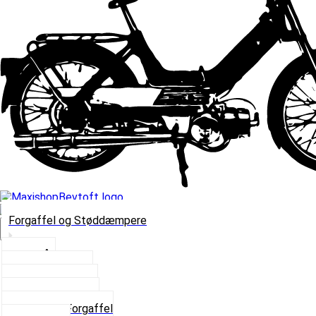
Forgaffel og Støddæmpere
Vælg Kategori
Styrlås
Støddæmpere
Skruer og Bolte
Kronrør og Lejer
Komplet Forgaffel