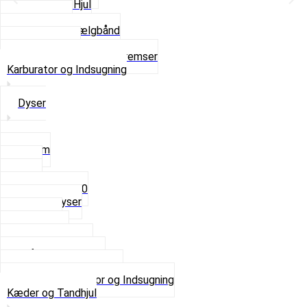
Komplette Hjul
Navbørster
Slanger og Fælgbånd
Ventilhætter
Se alt i Hjul, Dæk og Bremser
Karburator og Indsugning
Dyser
3,5mm
4mm
5mm
Fast dyse Z50
Se alle Dyser
Gaskabel
Karburator
Karburator dele
Luftilter og Studs
Pakninger og Tilbehør
Se alt i Karburator og Indsugning
Kæder og Tandhjul