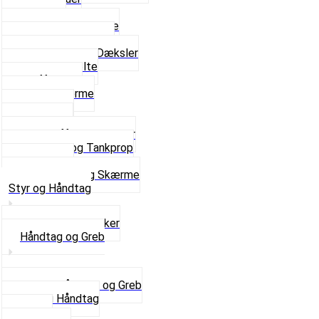
Fodhviler
For- og Bagskærme
Reparationsstykke
Sideskjolde og Dæksler
Skruer og bolte
Stafferinger
Stænkskærme
Støtteben
Støttebuk
Svinggaffel og tilbehør
Tankhane og Tankprop
Typeplade
Se alt i Stel og Skærme
Styr og Håndtag
Horn og Ringklokker
Håndtag og Greb
Se alle Håndtag og Greb
Gummi Håndtag
Kabler