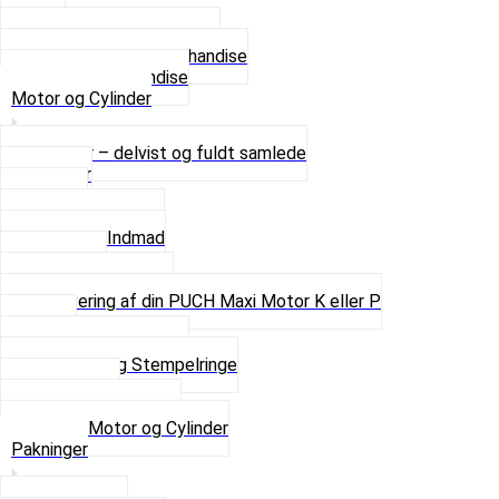
4 XL
Se alle T-shirt størrelser
Andet lækkert Merchandise
Se alt i Merchandise
Motor og Cylinder
Motorer – delvist og fuldt samlede
Cylinder
Kobling
Krumtap og Lejer
Motor og Indmad
Pakninger
Pinbolte og skruer
Renovering af din PUCH Maxi Motor K eller P
Shims
Simmerringe og lejer
Stempler og Stempelringe
Topstykker
Kickstarter og dele
Se alt i Motor og Cylinder
Pakninger