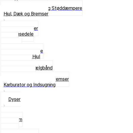
Gaffelben
Se alt i Forgaffel og Støddæmpere
Hjul, Dæk og Bremser
Aksel og Lejer
Bremsedele
Dæk
Fælge
Hjulnav og Egere
Komplette Hjul
Navbørster
Slanger og Fælgbånd
Ventilhætter
Se alt i Hjul, Dæk og Bremser
Karburator og Indsugning
Dyser
3,5mm
4mm
5mm