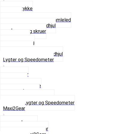
Glidestykke
Kæder
Kædestrammere og Samleled
Krankaksel og Tandhjul
Låsering og skruer
Pedal sæt
Tandhjul Bag
Tandhjul For
Se alt i Kæder og Tandhjul
Lygter og Speedometer
Baglygter
Forlygter
Pærer baglygte
Pærer forlygte
Speedometer og dele
Se alt i Lygter og Speedometer
Maxi2Gear
Z50 Håndgear
ZA50 Automatgear