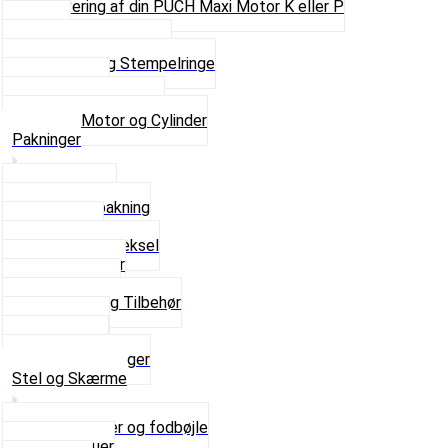
Renovering af din PUCH Maxi Motor K eller P
Shims
Simmerringe og lejer
Stempler og Stempelringe
Topstykker
Kickstarter og dele
Se alt i Motor og Cylinder
Pakninger
Bundpakning
Flydende pakning
Indsugning
Kickstarterdæksel
Pakningspapir
Pakningssæt
Pakninger og Tilbehør
Toppakning
Udstødning
Se alt i Pakninger
Stel og Skærme
Bagagebærer og fodbøjle
Fingerskruer