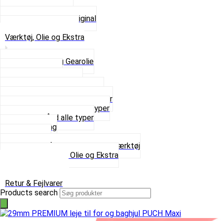
Tun udstødninger
Udstødning som Original
Se alt i Udstødning
Værktøj, Olie og Ekstra
2-Taktsolie og Gearolie
Klistermærker
Reservedelskatalog
Skruer, Bolte og Møtrikker
Smøremidler og Rensemidler
Sortimentskasser alle typer
Spændebånd alle typer
Spray maling
Tanksealer
Værktøj, Aftrækkere og Dækværktøj
Se alt i Værktøj, Olie og Ekstra
Sæt – Alle typer
Knallerter til salg
Retur & Fejlvarer
Products search