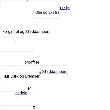
Tanksealer
Værktøj, Aftrækkere og Dækværktøj
Se alt i Værktøj, Olie og Ekstra
Sæt – Alle typer
Knallerter til salg
Retur & Fejlvarer
Forgaffel og Støddæmpere
Styrlås
Støddæmpere
Skruer og Bolte
Kronrør og Lejer
Komplet Forgaffel
Gaffelben
Se alt i Forgaffel og Støddæmpere
Hjul, Dæk og Bremser
Aksel og Lejer
Bremsedele
Dæk
Fælge
Hjulnav og Egere