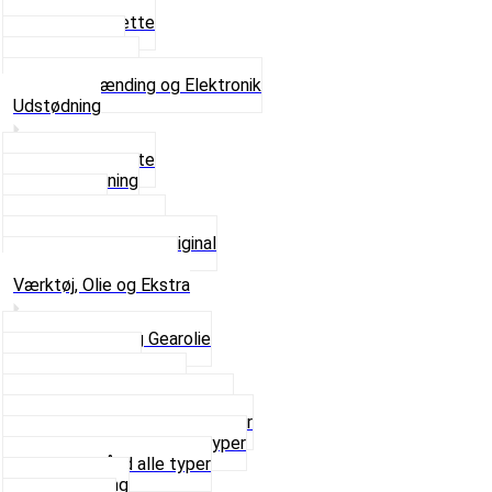
Tændrør
Tændrørshætte
Tændspoler
Volt regulator
Se alt i Tænding og Elektronik
Udstødning
Beslag og Bolte
Lyddæmpning
Pakninger
Tun udstødninger
Udstødning som Original
Se alt i Udstødning
Værktøj, Olie og Ekstra
2-Taktsolie og Gearolie
Klistermærker
Reservedelskatalog
Skruer, Bolte og Møtrikker
Smøremidler og Rensemidler
Sortimentskasser alle typer
Spændebånd alle typer
Spray maling