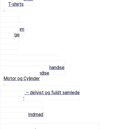
T-shirts
Small
Medium
Large
XL
2 XL
3 XL
4 XL
Se alle T-shirt størrelser
Andet lækkert Merchandise
Se alt i Merchandise
Motor og Cylinder
Motorer – delvist og fuldt samlede
Cylinder
Kobling
Krumtap og Lejer
Motor og Indmad
Pakninger
Pinbolte og skruer