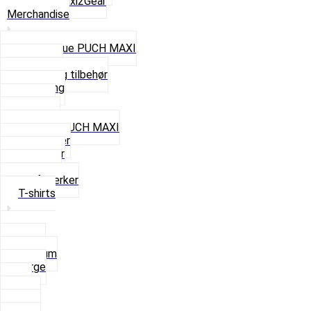
Se alt i Maxi2Gear
Merchandise
Cap og Hue PUCH MAXI
Gavekort
Hjelme og tilbehør
Nøglering
Paraply
Plakater
Rygsæk PUCH MAXI
Rævehaler
Strømper
Solbriller
Stofmærker
T-shirts
Small
Medium
Large
XL
2 XL
3 XL