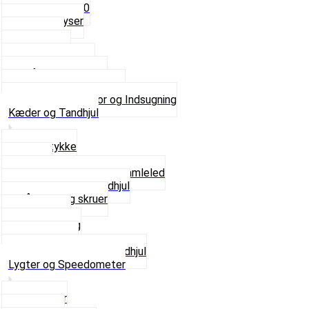
Fast dyse Z50
Se alle Dyser
Gaskabel
Karburator
Karburator dele
Luftilter og Studs
Pakninger og Tilbehør
Se alt i Karburator og Indsugning
Kæder og Tandhjul
Glidestykke
Kæder
Kædestrammere og Samleled
Krankaksel og Tandhjul
Låsering og skruer
Pedal sæt
Tandhjul Bag
Tandhjul For
Se alt i Kæder og Tandhjul
Lygter og Speedometer
Baglygter