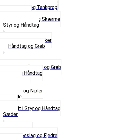
Svinggaffel og tilbehør
Tankhane og Tankprop
Typeplade
Se alt i Stel og Skærme
Styr og Håndtag
Horn og Ringklokker
Håndtag og Greb
Se alle Håndtag og Greb
Gummi Håndtag
Kabler
Kontakter
Skruer og Nipler
Spejle
Styr
Se alt i Styr og Håndtag
Sæder
Saddelpind
Sædebeslag og Fjedre