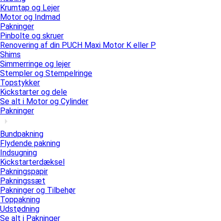
Krumtap og Lejer
Motor og Indmad
Pakninger
Pinbolte og skruer
Renovering af din PUCH Maxi Motor K eller P
Shims
Simmerringe og lejer
Stempler og Stempelringe
Topstykker
Kickstarter og dele
Se alt i Motor og Cylinder
Pakninger
Bundpakning
Flydende pakning
Indsugning
Kickstarterdæksel
Pakningspapir
Pakningssæt
Pakninger og Tilbehør
Toppakning
Udstødning
Se alt i Pakninger