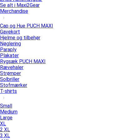
Se alt i Maxi2Gear
Merchandise
Cap og Hue PUCH MAXI
Gavekort
Hjelme og tilbehør
Nøglering
Paraply
Plakater
Rygsæk PUCH MAXI
Rævehaler
Strømper
Solbriller
Stofmærker
T-shirts
Small
Medium
Large
XL
2 XL
3 XL