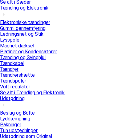
Se alt i Sæder
Tænding og Elektronik
Elektroniske tændinger
Gummi gennemføring
Ledningsnet og Stik
Lysspole
Magnet dæksel
Platiner og Kondensatorer
Tænding og Svinghjul
Tændkabel
Tændrør
Tændrørshætte
Tændspoler
Volt regulator
Se alt i Tænding og Elektronik
Udstødning
Beslag og Bolte
Lyddæmpning
Pakninger
Tun udstødninger
Udstødning som Original