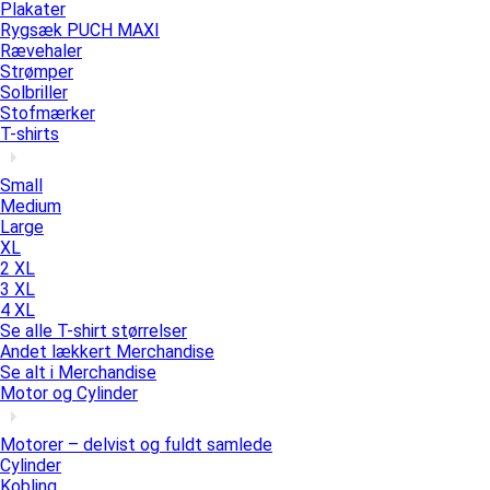
Plakater
Rygsæk PUCH MAXI
Rævehaler
Strømper
Solbriller
Stofmærker
T-shirts
Small
Medium
Large
XL
2 XL
3 XL
4 XL
Se alle T-shirt størrelser
Andet lækkert Merchandise
Se alt i Merchandise
Motor og Cylinder
Motorer – delvist og fuldt samlede
Cylinder
Kobling