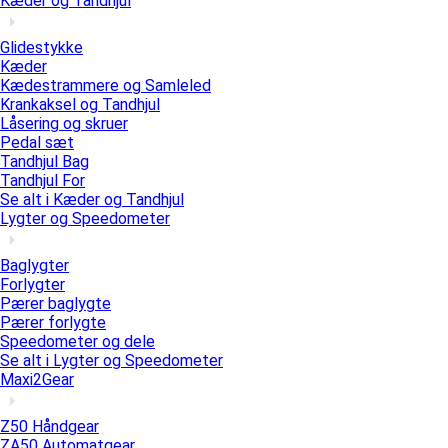
Kæder og Tandhjul
Glidestykke
Kæder
Kædestrammere og Samleled
Krankaksel og Tandhjul
Låsering og skruer
Pedal sæt
Tandhjul Bag
Tandhjul For
Se alt i Kæder og Tandhjul
Lygter og Speedometer
Baglygter
Forlygter
Pærer baglygte
Pærer forlygte
Speedometer og dele
Se alt i Lygter og Speedometer
Maxi2Gear
Z50 Håndgear
ZA50 Automatgear