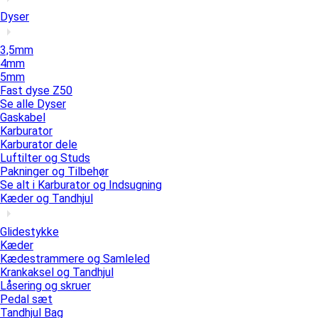
Dyser
3,5mm
4mm
5mm
Fast dyse Z50
Se alle Dyser
Gaskabel
Karburator
Karburator dele
Luftilter og Studs
Pakninger og Tilbehør
Se alt i Karburator og Indsugning
Kæder og Tandhjul
Glidestykke
Kæder
Kædestrammere og Samleled
Krankaksel og Tandhjul
Låsering og skruer
Pedal sæt
Tandhjul Bag