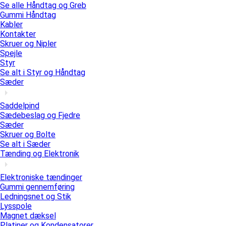
Se alle Håndtag og Greb
Gummi Håndtag
Kabler
Kontakter
Skruer og Nipler
Spejle
Styr
Se alt i Styr og Håndtag
Sæder
Saddelpind
Sædebeslag og Fjedre
Sæder
Skruer og Bolte
Se alt i Sæder
Tænding og Elektronik
Elektroniske tændinger
Gummi gennemføring
Ledningsnet og Stik
Lysspole
Magnet dæksel
Platiner og Kondensatorer