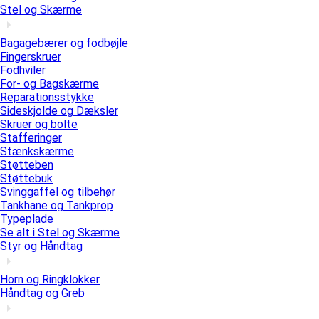
Stel og Skærme
Bagagebærer og fodbøjle
Fingerskruer
Fodhviler
For- og Bagskærme
Reparationsstykke
Sideskjolde og Dæksler
Skruer og bolte
Stafferinger
Stænkskærme
Støtteben
Støttebuk
Svinggaffel og tilbehør
Tankhane og Tankprop
Typeplade
Se alt i Stel og Skærme
Styr og Håndtag
Horn og Ringklokker
Håndtag og Greb