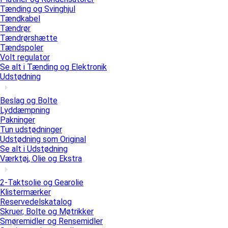
Tænding og Svinghjul
Tændkabel
Tændrør
Tændrørshætte
Tændspoler
Volt regulator
Se alt i Tænding og Elektronik
Udstødning
Beslag og Bolte
Lyddæmpning
Pakninger
Tun udstødninger
Udstødning som Original
Se alt i Udstødning
Værktøj, Olie og Ekstra
2-Taktsolie og Gearolie
Klistermærker
Reservedelskatalog
Skruer, Bolte og Møtrikker
Smøremidler og Rensemidler