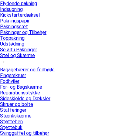
Flydende pakning
Indsugning
Kickstarterdæksel
Pakningspapir
Pakningssæt
Pakninger og Tilbehør
Toppakning
Udstødning
Se alt i Pakninger
Stel og Skærme
Bagagebærer og fodbøjle
Fingerskruer
Fodhviler
For- og Bagskærme
Reparationsstykke
Sideskjolde og Dæksler
Skruer og bolte
Stafferinger
Stænkskærme
Støtteben
Støttebuk
Svinggaffel og tilbehør