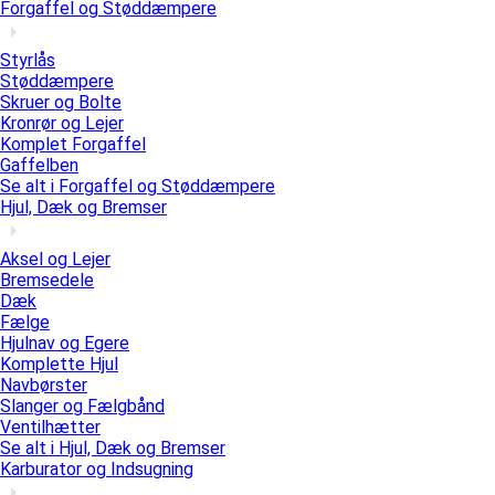
Forgaffel og Støddæmpere
Styrlås
Støddæmpere
Skruer og Bolte
Kronrør og Lejer
Komplet Forgaffel
Gaffelben
Se alt i Forgaffel og Støddæmpere
Hjul, Dæk og Bremser
Aksel og Lejer
Bremsedele
Dæk
Fælge
Hjulnav og Egere
Komplette Hjul
Navbørster
Slanger og Fælgbånd
Ventilhætter
Se alt i Hjul, Dæk og Bremser
Karburator og Indsugning