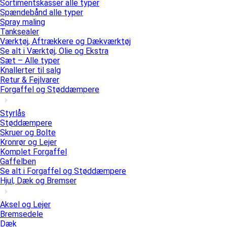
Sortimentskasser alle typer
Spændebånd alle typer
Spray maling
Tanksealer
Værktøj, Aftrækkere og Dækværktøj
Se alt i Værktøj, Olie og Ekstra
Sæt – Alle typer
Knallerter til salg
Retur & Fejlvarer
Forgaffel og Støddæmpere
Styrlås
Støddæmpere
Skruer og Bolte
Kronrør og Lejer
Komplet Forgaffel
Gaffelben
Se alt i Forgaffel og Støddæmpere
Hjul, Dæk og Bremser
Aksel og Lejer
Bremsedele
Dæk