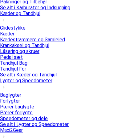
Pakninger og Tilbehør
Se alt i Karburator og Indsugning
Kæder og Tandhjul
Glidestykke
Kæder
Kædestrammere og Samleled
Krankaksel og Tandhjul
Låsering og skruer
Pedal sæt
Tandhjul Bag
Tandhjul For
Se alt i Kæder og Tandhjul
Lygter og Speedometer
Baglygter
Forlygter
Pærer baglygte
Pærer forlygte
Speedometer og dele
Se alt i Lygter og Speedometer
Maxi2Gear