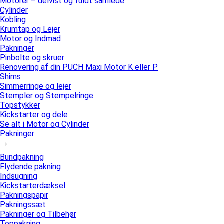
Motorer – delvist og fuldt samlede
Cylinder
Kobling
Krumtap og Lejer
Motor og Indmad
Pakninger
Pinbolte og skruer
Renovering af din PUCH Maxi Motor K eller P
Shims
Simmerringe og lejer
Stempler og Stempelringe
Topstykker
Kickstarter og dele
Se alt i Motor og Cylinder
Pakninger
Bundpakning
Flydende pakning
Indsugning
Kickstarterdæksel
Pakningspapir
Pakningssæt
Pakninger og Tilbehør
Toppakning