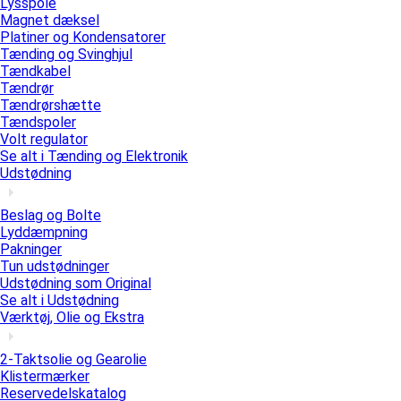
Lysspole
Magnet dæksel
Platiner og Kondensatorer
Tænding og Svinghjul
Tændkabel
Tændrør
Tændrørshætte
Tændspoler
Volt regulator
Se alt i Tænding og Elektronik
Udstødning
Beslag og Bolte
Lyddæmpning
Pakninger
Tun udstødninger
Udstødning som Original
Se alt i Udstødning
Værktøj, Olie og Ekstra
2-Taktsolie og Gearolie
Klistermærker
Reservedelskatalog