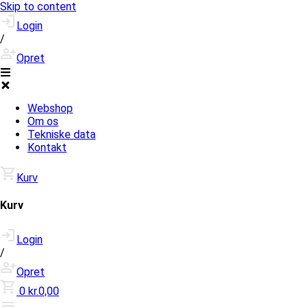
Skip to content
Login
/
Opret
Webshop
Om os
Tekniske data
Kontakt
Kurv
Kurv
Login
/
Opret
0
kr.0,00