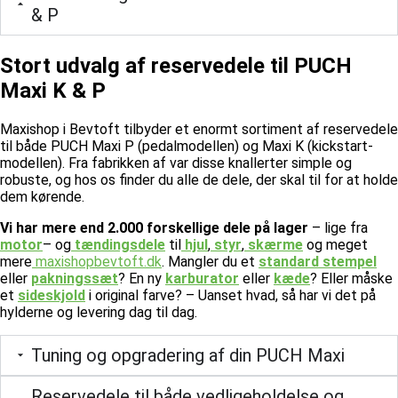
& P
Stort udvalg af reservedele til PUCH
Maxi K & P
Maxishop i Bevtoft tilbyder et enormt sortiment af reservedele
til både PUCH Maxi P (pedalmodellen) og Maxi K (kickstart-
modellen). Fra fabrikken af var disse knallerter simple og
robuste, og hos os finder du alle de dele, der skal til for at holde
dem kørende.
Vi har mere end 2.000 forskellige dele på lager
– lige fra
motor
– og
tændingsdele
til
hjul
,
styr
,
skærme
og meget
mere
maxishopbevtoft.dk
.
Mangler du et
standard stempel
eller
pakningssæt
? En ny
karburator
eller
kæde
? Eller måske
et
sideskjold
i original farve? – Uanset hvad, så har vi det på
hylderne og levering dag til dag.
Tuning og opgradering af din PUCH Maxi
Reservedele til både vedligeholdelse og