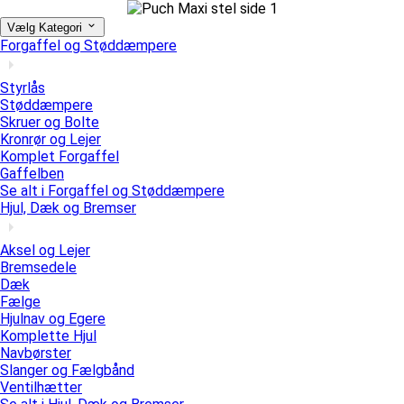
Vælg Kategori
Forgaffel og Støddæmpere
Styrlås
Støddæmpere
Skruer og Bolte
Kronrør og Lejer
Komplet Forgaffel
Gaffelben
Se alt i Forgaffel og Støddæmpere
Hjul, Dæk og Bremser
Aksel og Lejer
Bremsedele
Dæk
Fælge
Hjulnav og Egere
Komplette Hjul
Navbørster
Slanger og Fælgbånd
Ventilhætter