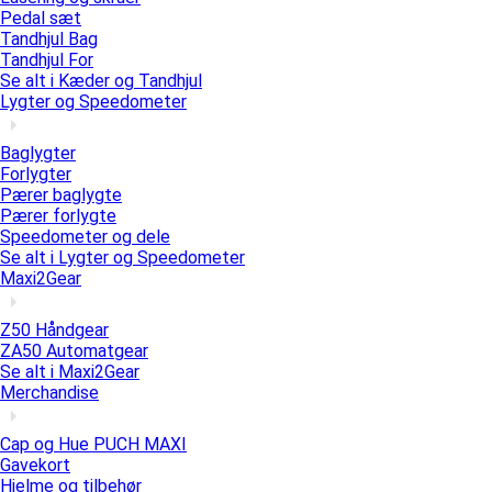
Pedal sæt
Tandhjul Bag
Tandhjul For
Se alt i Kæder og Tandhjul
Lygter og Speedometer
Baglygter
Forlygter
Pærer baglygte
Pærer forlygte
Speedometer og dele
Se alt i Lygter og Speedometer
Maxi2Gear
Z50 Håndgear
ZA50 Automatgear
Se alt i Maxi2Gear
Merchandise
Cap og Hue PUCH MAXI
Gavekort
Hjelme og tilbehør