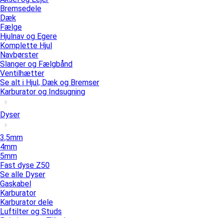
Bremsedele
Dæk
Fælge
Hjulnav og Egere
Komplette Hjul
Navbørster
Slanger og Fælgbånd
Ventilhætter
Se alt i Hjul, Dæk og Bremser
Karburator og Indsugning
Dyser
3,5mm
4mm
5mm
Fast dyse Z50
Se alle Dyser
Gaskabel
Karburator
Karburator dele
Luftilter og Studs