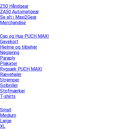
Z50 Håndgear
ZA50 Automatgear
Se alt i Maxi2Gear
Merchandise
Cap og Hue PUCH MAXI
Gavekort
Hjelme og tilbehør
Nøglering
Paraply
Plakater
Rygsæk PUCH MAXI
Rævehaler
Strømper
Solbriller
Stofmærker
T-shirts
Small
Medium
Large
XL