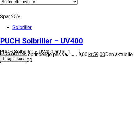
Spar 25%
Solbriller
PUCH Solbriller – UV400
PUCH Solbriller – UV400 antal
kr.
79,00
Den oprindelige pris var: kr.79,00.
kr.
59,00
Den aktuelle
Tilføj til kurv
pris er: kr.59,00.