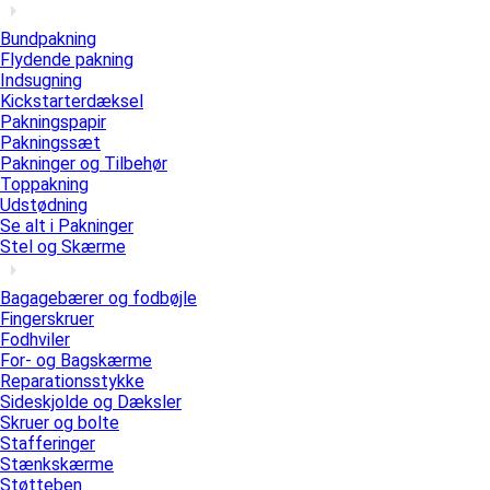
Bundpakning
Flydende pakning
Indsugning
Kickstarterdæksel
Pakningspapir
Pakningssæt
Pakninger og Tilbehør
Toppakning
Udstødning
Se alt i Pakninger
Stel og Skærme
Bagagebærer og fodbøjle
Fingerskruer
Fodhviler
For- og Bagskærme
Reparationsstykke
Sideskjolde og Dæksler
Skruer og bolte
Stafferinger
Stænkskærme
Støtteben