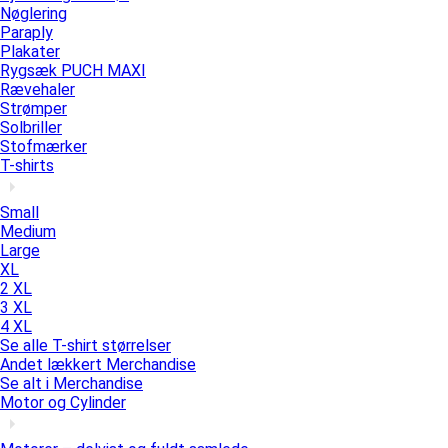
Nøglering
Paraply
Plakater
Rygsæk PUCH MAXI
Rævehaler
Strømper
Solbriller
Stofmærker
T-shirts
Small
Medium
Large
XL
2 XL
3 XL
4 XL
Se alle T-shirt størrelser
Andet lækkert Merchandise
Se alt i Merchandise
Motor og Cylinder