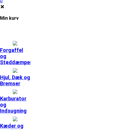
0
Min kurv
Forgaffel
og
Støddæmpere
Hjul, Dæk og
Bremser
Karburator
og
Indsugning
Kæder og