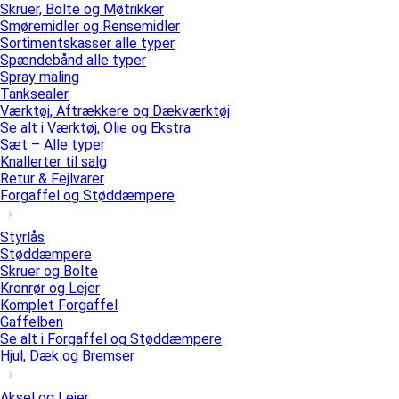
Skruer, Bolte og Møtrikker
Smøremidler og Rensemidler
Sortimentskasser alle typer
Spændebånd alle typer
Spray maling
Tanksealer
Værktøj, Aftrækkere og Dækværktøj
Se alt i Værktøj, Olie og Ekstra
Sæt – Alle typer
Knallerter til salg
Retur & Fejlvarer
Forgaffel og Støddæmpere
Styrlås
Støddæmpere
Skruer og Bolte
Kronrør og Lejer
Komplet Forgaffel
Gaffelben
Se alt i Forgaffel og Støddæmpere
Hjul, Dæk og Bremser
Aksel og Lejer