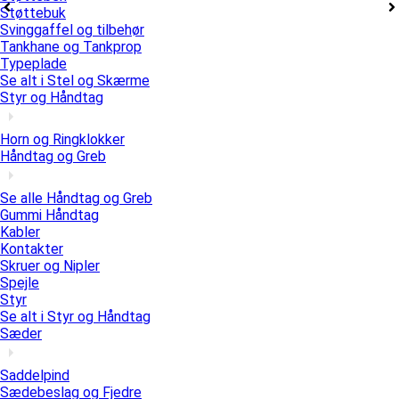
Støttebuk
Svinggaffel og tilbehør
Tankhane og Tankprop
Typeplade
Se alt i Stel og Skærme
Styr og Håndtag
Horn og Ringklokker
Håndtag og Greb
Se alle Håndtag og Greb
Gummi Håndtag
Kabler
Kontakter
Skruer og Nipler
Spejle
Styr
Se alt i Styr og Håndtag
Sæder
Saddelpind
Sædebeslag og Fjedre