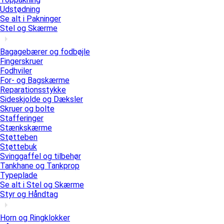
Udstødning
Se alt i Pakninger
Stel og Skærme
Bagagebærer og fodbøjle
Fingerskruer
Fodhviler
For- og Bagskærme
Reparationsstykke
Sideskjolde og Dæksler
Skruer og bolte
Stafferinger
Stænkskærme
Støtteben
Støttebuk
Svinggaffel og tilbehør
Tankhane og Tankprop
Typeplade
Se alt i Stel og Skærme
Styr og Håndtag
Horn og Ringklokker