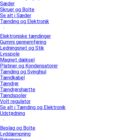
Sæder
Skruer og Bolte
Se alt i Sæder
Tænding og Elektronik
Elektroniske tændinger
Gummi gennemføring
Ledningsnet og Stik
Lysspole
Magnet dæksel
Platiner og Kondensatorer
Tænding og Svinghjul
Tændkabel
Tændrør
Tændrørshætte
Tændspoler
Volt regulator
Se alt i Tænding og Elektronik
Udstødning
Beslag og Bolte
Lyddæmpning
Pakninger