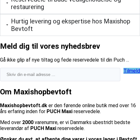
restaurering
Hurtig levering og ekspertise hos Maxishop
Bevtoft
Meld dig til vores nyhedsbrev
​Gå ikke glip af nye tiltag og fede reservedele til din Puch …
Tilmeld
Om Maxishopbevtoft
Maxishopbevtoft.dk
er den førende online butik med over 16
års erfaring inden for
PUCH Maxi
reservedele.
Med over
2000
varenumre, er vi Danmarks ubestridt bedste
leverandør af
PUCH Maxi
reservedele.
Ønsker du evt. at afhente dine varer i vores lager i Bevtoft