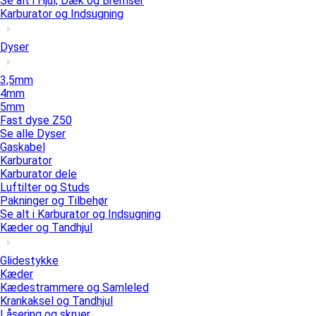
Se alt i Hjul, Dæk og Bremser
Karburator og Indsugning
Dyser
3,5mm
4mm
5mm
Fast dyse Z50
Se alle Dyser
Gaskabel
Karburator
Karburator dele
Luftilter og Studs
Pakninger og Tilbehør
Se alt i Karburator og Indsugning
Kæder og Tandhjul
Glidestykke
Kæder
Kædestrammere og Samleled
Krankaksel og Tandhjul
Låsering og skruer