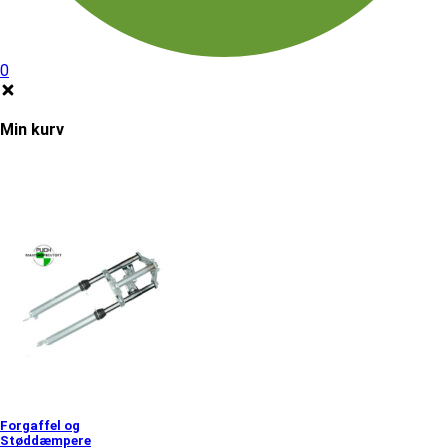
0
Min kurv
Forgaffel og
Støddæmpere