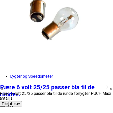
Lygter og Speedometer
Pære 6 volt 25/25 passer bla til de
runde...
Pære 6 volt 25/25 passer bla til de runde forlygter PUCH Maxi
antal
Tilføj til kurv
kr.
39,00