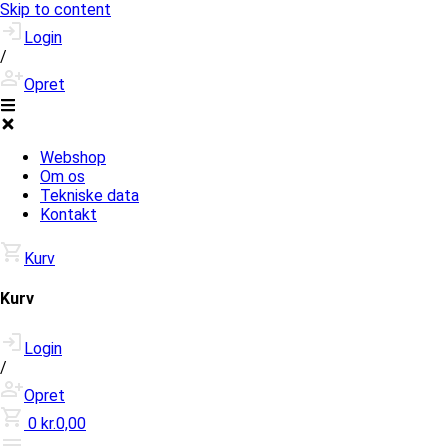
Skip to content
Login
/
Opret
Webshop
Om os
Tekniske data
Kontakt
Kurv
Kurv
Login
/
Opret
0
kr.0,00