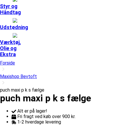
Styr og
Håndtag
Udstødning
Værktøj,
Olie og
Ekstra
Forside
Maxishop Bevtoft
puch maxi p k s fælge
puch maxi p k s fælge
Alt er på lager!
Fri fragt ved køb over 900 kr.
1-2 hverdage levering