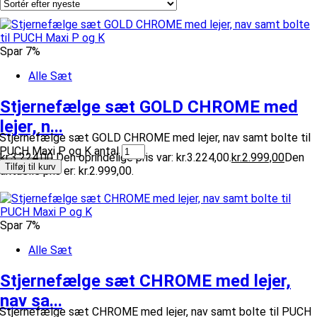
Spar 7%
Alle Sæt
Stjernefælge sæt GOLD CHROME med
lejer, n...
Stjernefælge sæt GOLD CHROME med lejer, nav samt bolte til
PUCH Maxi P og K antal
kr.
3.224,00
Den oprindelige pris var: kr.3.224,00.
kr.
2.999,00
Den
Tilføj til kurv
aktuelle pris er: kr.2.999,00.
Spar 7%
Alle Sæt
Stjernefælge sæt CHROME med lejer,
nav sa...
Stjernefælge sæt CHROME med lejer, nav samt bolte til PUCH