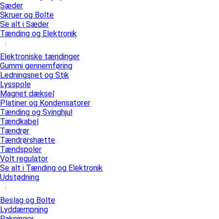
Sæder
Skruer og Bolte
Se alt i Sæder
Tænding og Elektronik
Elektroniske tændinger
Gummi gennemføring
Ledningsnet og Stik
Lysspole
Magnet dæksel
Platiner og Kondensatorer
Tænding og Svinghjul
Tændkabel
Tændrør
Tændrørshætte
Tændspoler
Volt regulator
Se alt i Tænding og Elektronik
Udstødning
Beslag og Bolte
Lyddæmpning
Pakninger