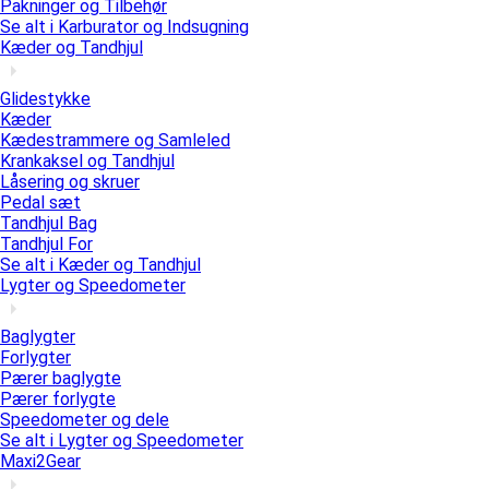
Pakninger og Tilbehør
Se alt i Karburator og Indsugning
Kæder og Tandhjul
Glidestykke
Kæder
Kædestrammere og Samleled
Krankaksel og Tandhjul
Låsering og skruer
Pedal sæt
Tandhjul Bag
Tandhjul For
Se alt i Kæder og Tandhjul
Lygter og Speedometer
Baglygter
Forlygter
Pærer baglygte
Pærer forlygte
Speedometer og dele
Se alt i Lygter og Speedometer
Maxi2Gear