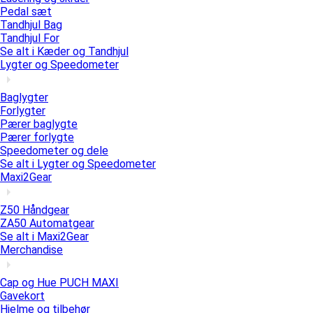
Pedal sæt
Tandhjul Bag
Tandhjul For
Se alt i Kæder og Tandhjul
Lygter og Speedometer
Baglygter
Forlygter
Pærer baglygte
Pærer forlygte
Speedometer og dele
Se alt i Lygter og Speedometer
Maxi2Gear
Z50 Håndgear
ZA50 Automatgear
Se alt i Maxi2Gear
Merchandise
Cap og Hue PUCH MAXI
Gavekort
Hjelme og tilbehør