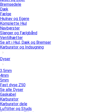
Bremsedele
Dæk
Fælge
Hjulnav og Egere
Komplette Hjul
Navbørster
Slanger og Fælgbånd
Ventilhætter
Se alt i Hjul, Dæk og Bremser
Karburator og Indsugning
Dyser
3,5mm
4mm
5mm
Fast dyse Z50
Se alle Dyser
Gaskabel
Karburator
Karburator dele
Luftilter og Studs