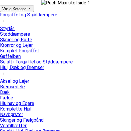
Vælg Kategori
Forgaffel og Støddæmpere
Styrlås
Støddæmpere
Skruer og Bolte
Kronrør og Lejer
Komplet Forgaffel
Gaffelben
Se alt i Forgaffel og Støddæmpere
Hjul, Dæk og Bremser
Aksel og Lejer
Bremsedele
Dæk
Fælge
Hjulnav og Egere
Komplette Hjul
Navbørster
Slanger og Fælgbånd
Ventilhætter