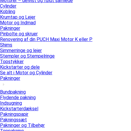
Motorer – delvist og fuldt samlede
Cylinder
Kobling
Krumtap og Lejer
Motor og Indmad
Pakninger
Pinbolte og skruer
Renovering af din PUCH Maxi Motor K eller P
Shims
Simmerringe og lejer
Stempler og Stempelringe
Topstykker
Kickstarter og dele
Se alt i Motor og Cylinder
Pakninger
Bundpakning
Flydende pakning
Indsugning
Kickstarterdæksel
Pakningspapir
Pakningssæt
Pakninger og Tilbehør
Toppakning