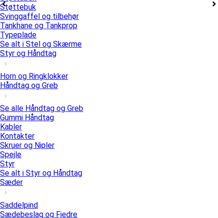
Støttebuk
Svinggaffel og tilbehør
Tankhane og Tankprop
Typeplade
Se alt i Stel og Skærme
Styr og Håndtag
Horn og Ringklokker
Håndtag og Greb
Se alle Håndtag og Greb
Gummi Håndtag
Kabler
Kontakter
Skruer og Nipler
Spejle
Styr
Se alt i Styr og Håndtag
Sæder
Saddelpind
Sædebeslag og Fjedre