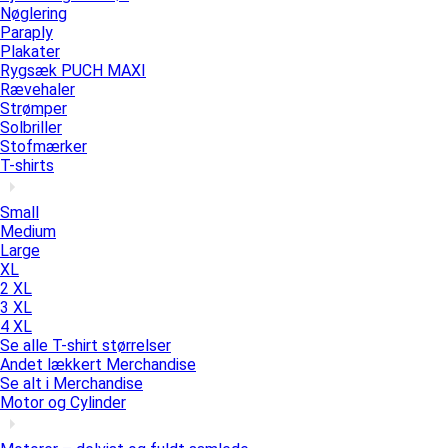
Nøglering
Paraply
Plakater
Rygsæk PUCH MAXI
Rævehaler
Strømper
Solbriller
Stofmærker
T-shirts
Small
Medium
Large
XL
2 XL
3 XL
4 XL
Se alle T-shirt størrelser
Andet lækkert Merchandise
Se alt i Merchandise
Motor og Cylinder