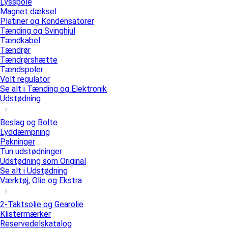
Lysspole
Magnet dæksel
Platiner og Kondensatorer
Tænding og Svinghjul
Tændkabel
Tændrør
Tændrørshætte
Tændspoler
Volt regulator
Se alt i Tænding og Elektronik
Udstødning
Beslag og Bolte
Lyddæmpning
Pakninger
Tun udstødninger
Udstødning som Original
Se alt i Udstødning
Værktøj, Olie og Ekstra
2-Taktsolie og Gearolie
Klistermærker
Reservedelskatalog