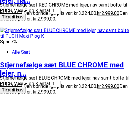
lejer, na...
Stjernefælge sæt RED CHROME med lejer, nav samt bolte til
PUCH Maxi P og K antal
kr.
3.224,00
Den oprindelige pris var: kr.3.224,00.
kr.
2.999,00
Den
Tilføj til kurv
aktuelle pris er: kr.2.999,00.
Spar 7%
Alle Sæt
Stjernefælge sæt BLUE CHROME med
lejer, n...
Stjernefælge sæt BLUE CHROME med lejer, nav samt bolte til
PUCH Maxi P og K antal
kr.
3.224,00
Den oprindelige pris var: kr.3.224,00.
kr.
2.999,00
Den
Tilføj til kurv
aktuelle pris er: kr.2.999,00.