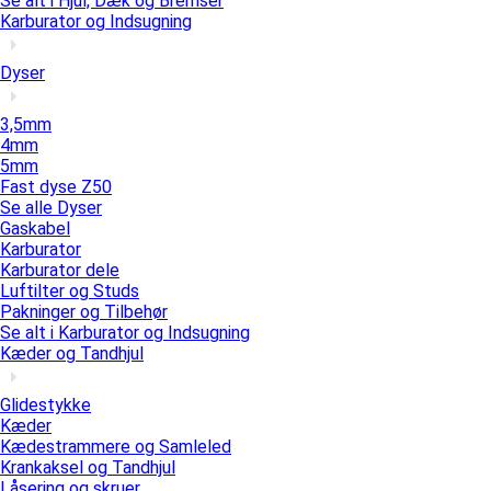
Se alt i Hjul, Dæk og Bremser
Karburator og Indsugning
Dyser
3,5mm
4mm
5mm
Fast dyse Z50
Se alle Dyser
Gaskabel
Karburator
Karburator dele
Luftilter og Studs
Pakninger og Tilbehør
Se alt i Karburator og Indsugning
Kæder og Tandhjul
Glidestykke
Kæder
Kædestrammere og Samleled
Krankaksel og Tandhjul
Låsering og skruer