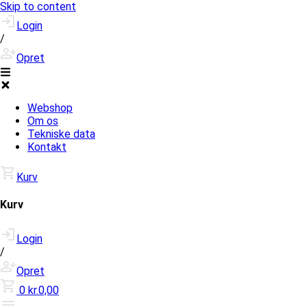
Skip to content
Login
/
Opret
Webshop
Om os
Tekniske data
Kontakt
Kurv
Kurv
Login
/
Opret
0
kr.0,00