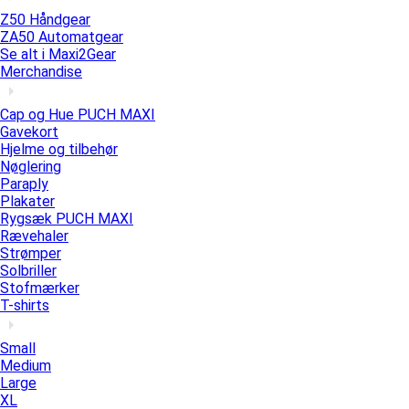
Z50 Håndgear
ZA50 Automatgear
Se alt i Maxi2Gear
Merchandise
Cap og Hue PUCH MAXI
Gavekort
Hjelme og tilbehør
Nøglering
Paraply
Plakater
Rygsæk PUCH MAXI
Rævehaler
Strømper
Solbriller
Stofmærker
T-shirts
Small
Medium
Large
XL