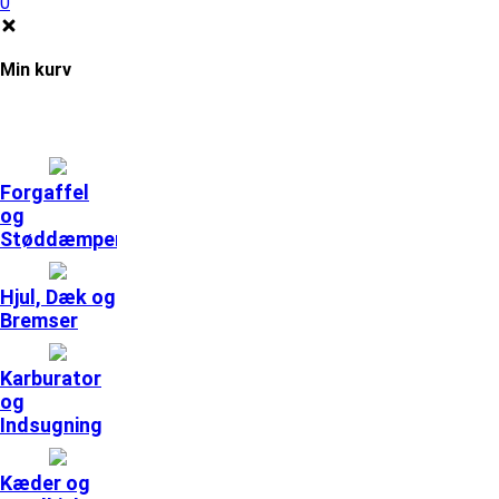
0
Min kurv
Forgaffel
og
Støddæmpere
Hjul, Dæk og
Bremser
Karburator
og
Indsugning
Kæder og