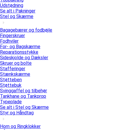
Udstødning
Se alt i Pakninger
Stel og Skærme
Bagagebærer og fodbøjle
Fingerskruer
Fodhviler
For- og Bagskærme
Reparationsstykke
Sideskjolde og Dæksler
Skruer og bolte
Stafferinger
Stænkskærme
Støtteben
Støttebuk
Svinggaffel og tilbehør
Tankhane og Tankprop
Typeplade
Se alt i Stel og Skærme
Styr og Håndtag
Horn og Ringklokker