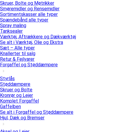
Skruer, Bolte og Møtrikker
Smøremidler og Rensemidler
Sortimentskasser alle typer
Spændebånd alle typer
Spray maling
Tanksealer
Værktøj, Aftrækkere og Dækværktøj
Se alt i Værktøj, Olie og Ekstra
Sæt – Alle typer
Knallerter til salg
Retur & Fejlvarer
Forgaffel og Støddæmpere
Styrlås
Støddæmpere
Skruer og Bolte
Kronrør og Lejer
Komplet Forgaffel
Gaffelben
Se alt i Forgaffel og Støddæmpere
Hjul, Dæk og Bremser
Aksel og Lejer