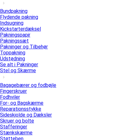
Bundpakning
Flydende pakning
Indsugning
Kickstarterdæksel
Pakningspapir
Pakningssæt
Pakninger og Tilbehør
Toppakning
Udstødning
Se alt i Pakninger
Stel og Skærme
Bagagebærer og fodbøjle
Fingerskruer
Fodhviler
For- og Bagskærme
Reparationsstykke
Sideskjolde og Dæksler
Skruer og bolte
Stafferinger
Stænkskærme
Støtteben