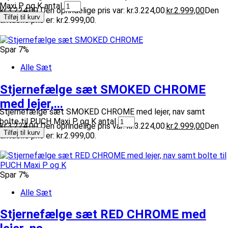
Maxi P og K antal
kr.
3.224,00
Den oprindelige pris var: kr.3.224,00.
kr.
2.999,00
Den
Tilføj til kurv
aktuelle pris er: kr.2.999,00.
Spar 7%
Alle Sæt
Stjernefælge sæt SMOKED CHROME
med lejer,...
Stjernefælge sæt SMOKED CHROME med lejer, nav samt
bolte til PUCH Maxi P og K antal
kr.
3.224,00
Den oprindelige pris var: kr.3.224,00.
kr.
2.999,00
Den
Tilføj til kurv
aktuelle pris er: kr.2.999,00.
Spar 7%
Alle Sæt
Stjernefælge sæt RED CHROME med