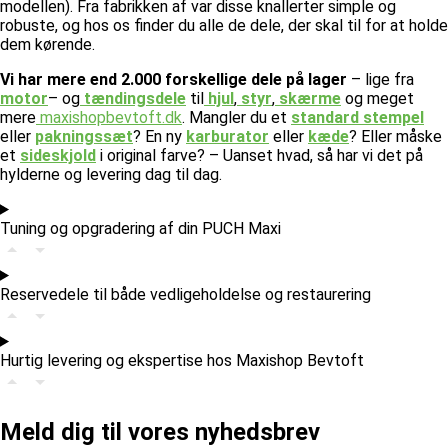
modellen). Fra fabrikken af var disse knallerter simple og
robuste, og hos os finder du alle de dele, der skal til for at holde
dem kørende.
Vi har mere end 2.000 forskellige dele på lager
– lige fra
motor
– og
tændingsdele
til
hjul
,
styr
,
skærme
og meget
mere
maxishopbevtoft.dk
.
Mangler du et
standard stempel
eller
pakningssæt
? En ny
karburator
eller
kæde
? Eller måske
et
sideskjold
i original farve? – Uanset hvad, så har vi det på
hylderne og levering dag til dag.
Tuning og opgradering af din PUCH Maxi
Reservedele til både vedligeholdelse og restaurering
Hurtig levering og ekspertise hos Maxishop Bevtoft
Meld dig til vores nyhedsbrev