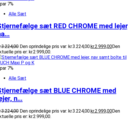
par 7%
Alle Sæt
Stjernefælge sæt RED CHROME med lejer
a...
.
3.224,00
Den oprindelige pris var: kr.3.224,00.
kr.
2.999,00
Den
ktuelle pris er: kr.2.999,00.
par 7%
Alle Sæt
Stjernefælge sæt BLUE CHROME med
ejer, n...
.
3.224,00
Den oprindelige pris var: kr.3.224,00.
kr.
2.999,00
Den
ktuelle pris er: kr.2.999,00.