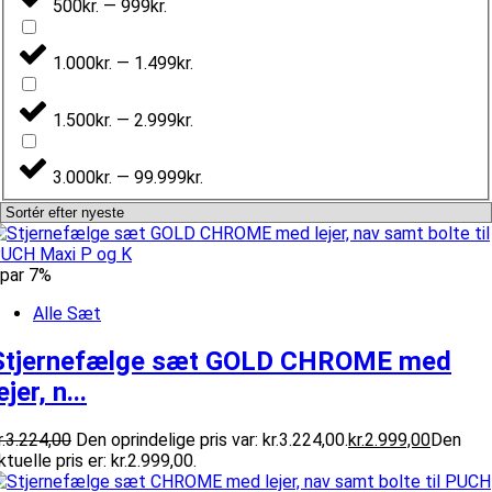
500kr. — 999kr.
1.000kr. — 1.499kr.
1.500kr. — 2.999kr.
3.000kr. — 99.999kr.
par 7%
Alle Sæt
Stjernefælge sæt GOLD CHROME med
ejer, n...
.
3.224,00
Den oprindelige pris var: kr.3.224,00.
kr.
2.999,00
Den
ktuelle pris er: kr.2.999,00.