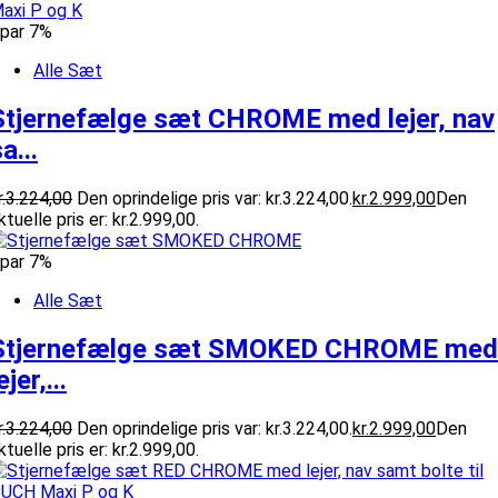
par 7%
Alle Sæt
Stjernefælge sæt CHROME med lejer, nav
a...
.
3.224,00
Den oprindelige pris var: kr.3.224,00.
kr.
2.999,00
Den
ktuelle pris er: kr.2.999,00.
par 7%
Alle Sæt
Stjernefælge sæt SMOKED CHROME med
ejer,...
.
3.224,00
Den oprindelige pris var: kr.3.224,00.
kr.
2.999,00
Den
ktuelle pris er: kr.2.999,00.