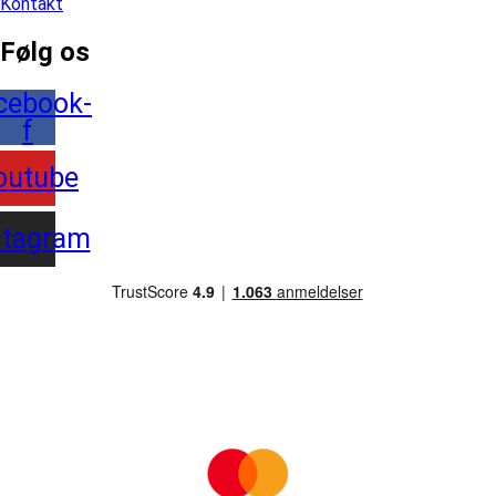
Kontakt
Følg os
cebook-
f
outube
stagram