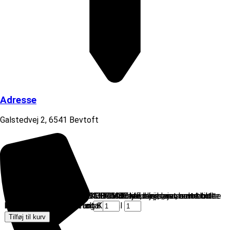
Adresse
Galstedvej 2, 6541 Bevtoft
Stjernefælge sæt GOLD CHROME med lejer, nav samt bolte
Stjernefælge sæt CHROME med lejer, nav samt bolte til
Stjernefælge sæt SMOKED CHROME med lejer, nav samt
Stjernefælge sæt RED CHROME med lejer, nav samt bolte
Stjernefælge sæt BLUE CHROME med lejer, nav samt bolte
til PUCH Maxi P og K antal
PUCH Maxi P og K antal
bolte til PUCH Maxi P og K antal
til PUCH Maxi P og K antal
til PUCH Maxi P og K antal
Tilføj til kurv
Tilføj til kurv
Tilføj til kurv
Tilføj til kurv
Tilføj til kurv