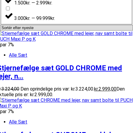
1.500kr. — 2.999kr.
3.000kr. — 99.999kr.
par 7%
Alle Sæt
Stjernefælge sæt GOLD CHROME med
ejer, n...
.
3.224,00
Den oprindelige pris var: kr.3.224,00.
kr.
2.999,00
Den
ktuelle pris er: kr.2.999,00.
par 7%
Alle Sæt