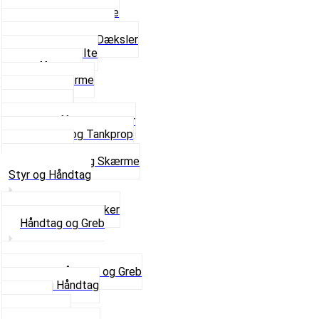
For- og Bagskærme
Reparationsstykke
Sideskjolde og Dæksler
Skruer og bolte
Stafferinger
Stænkskærme
Støtteben
Støttebuk
Svinggaffel og tilbehør
Tankhane og Tankprop
Typeplade
Se alt i Stel og Skærme
Styr og Håndtag
Horn og Ringklokker
Håndtag og Greb
Se alle Håndtag og Greb
Gummi Håndtag
Kabler
Kontakter