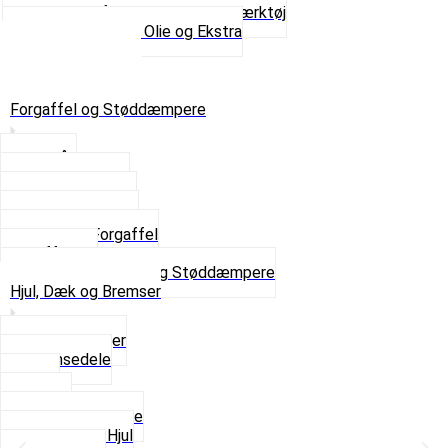
Værktøj, Aftrækkere og Dækværktøj
Se alt i Værktøj, Olie og Ekstra
Sæt – Alle typer
Knallerter til salg
Retur & Fejlvarer
Forgaffel og Støddæmpere
Styrlås
Støddæmpere
Skruer og Bolte
Kronrør og Lejer
Komplet Forgaffel
Gaffelben
Se alt i Forgaffel og Støddæmpere
Hjul, Dæk og Bremser
Aksel og Lejer
Bremsedele
Dæk
Fælge
Hjulnav og Egere
Komplette Hjul