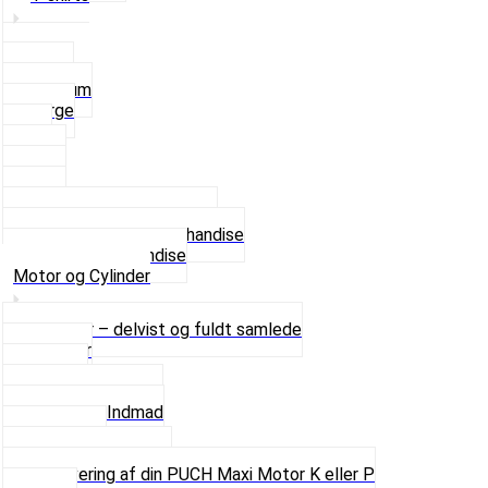
Small
Medium
Large
XL
2 XL
3 XL
4 XL
Se alle T-shirt størrelser
Andet lækkert Merchandise
Se alt i Merchandise
Motor og Cylinder
Motorer – delvist og fuldt samlede
Cylinder
Kobling
Krumtap og Lejer
Motor og Indmad
Pakninger
Pinbolte og skruer
Renovering af din PUCH Maxi Motor K eller P