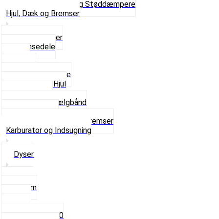
Se alt i Forgaffel og Støddæmpere
Hjul, Dæk og Bremser
Aksel og Lejer
Bremsedele
Dæk
Fælge
Hjulnav og Egere
Komplette Hjul
Navbørster
Slanger og Fælgbånd
Ventilhætter
Se alt i Hjul, Dæk og Bremser
Karburator og Indsugning
Dyser
3,5mm
4mm
5mm
Fast dyse Z50