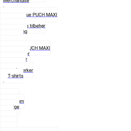
Merchandise
Cap og Hue PUCH MAXI
Gavekort
Hjelme og tilbehør
Nøglering
Paraply
Plakater
Rygsæk PUCH MAXI
Rævehaler
Strømper
Solbriller
Stofmærker
T-shirts
Small
Medium
Large
XL
2 XL
3 XL
4 XL