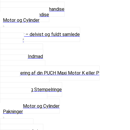
Se alle T-shirt størrelser
Andet lækkert Merchandise
Se alt i Merchandise
Motor og Cylinder
Motorer – delvist og fuldt samlede
Cylinder
Kobling
Krumtap og Lejer
Motor og Indmad
Pakninger
Pinbolte og skruer
Renovering af din PUCH Maxi Motor K eller P
Shims
Simmerringe og lejer
Stempler og Stempelringe
Topstykker
Kickstarter og dele
Se alt i Motor og Cylinder
Pakninger
Bundpakning