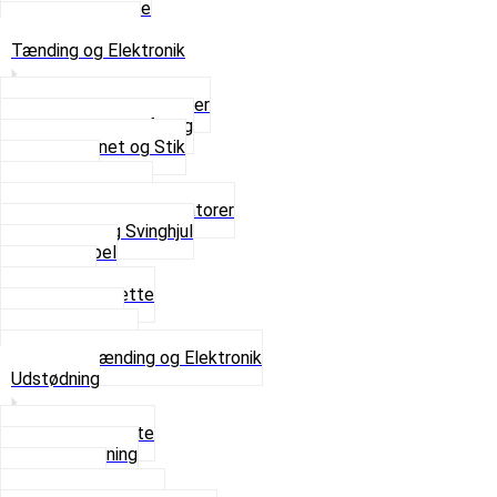
Skruer og Bolte
Se alt i Sæder
Tænding og Elektronik
Elektroniske tændinger
Gummi gennemføring
Ledningsnet og Stik
Lysspole
Magnet dæksel
Platiner og Kondensatorer
Tænding og Svinghjul
Tændkabel
Tændrør
Tændrørshætte
Tændspoler
Volt regulator
Se alt i Tænding og Elektronik
Udstødning
Beslag og Bolte
Lyddæmpning
Pakninger
Tun udstødninger