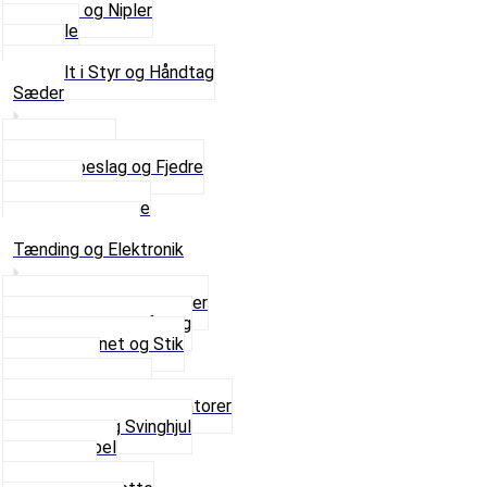
Skruer og Nipler
Spejle
Styr
Se alt i Styr og Håndtag
Sæder
Saddelpind
Sædebeslag og Fjedre
Sæder
Skruer og Bolte
Se alt i Sæder
Tænding og Elektronik
Elektroniske tændinger
Gummi gennemføring
Ledningsnet og Stik
Lysspole
Magnet dæksel
Platiner og Kondensatorer
Tænding og Svinghjul
Tændkabel
Tændrør