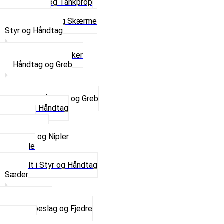
Tankhane og Tankprop
Typeplade
Se alt i Stel og Skærme
Styr og Håndtag
Horn og Ringklokker
Håndtag og Greb
Se alle Håndtag og Greb
Gummi Håndtag
Kabler
Kontakter
Skruer og Nipler
Spejle
Styr
Se alt i Styr og Håndtag
Sæder
Saddelpind
Sædebeslag og Fjedre
Sæder