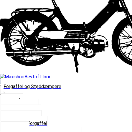
Forgaffel og Støddæmpere
Vælg Kategori
Styrlås
Støddæmpere
Skruer og Bolte
Kronrør og Lejer
Komplet Forgaffel
Gaffelben