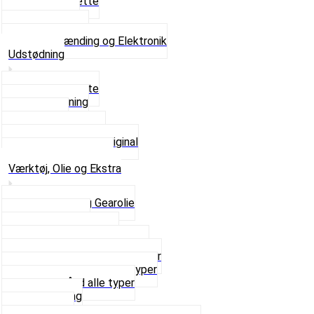
Tændrørshætte
Tændspoler
Volt regulator
Se alt i Tænding og Elektronik
Udstødning
Beslag og Bolte
Lyddæmpning
Pakninger
Tun udstødninger
Udstødning som Original
Se alt i Udstødning
Værktøj, Olie og Ekstra
2-Taktsolie og Gearolie
Klistermærker
Reservedelskatalog
Skruer, Bolte og Møtrikker
Smøremidler og Rensemidler
Sortimentskasser alle typer
Spændebånd alle typer
Spray maling
Tanksealer