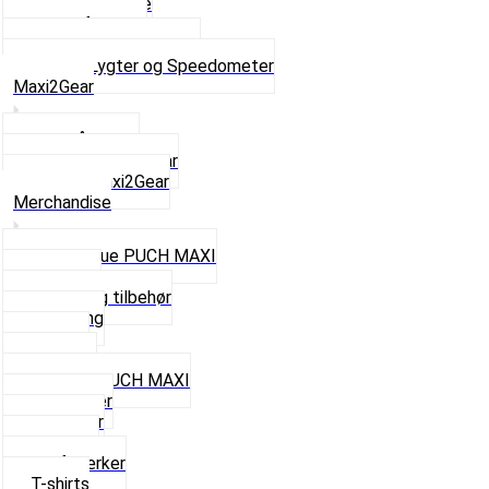
Pærer baglygte
Pærer forlygte
Speedometer og dele
Se alt i Lygter og Speedometer
Maxi2Gear
Z50 Håndgear
ZA50 Automatgear
Se alt i Maxi2Gear
Merchandise
Cap og Hue PUCH MAXI
Gavekort
Hjelme og tilbehør
Nøglering
Paraply
Plakater
Rygsæk PUCH MAXI
Rævehaler
Strømper
Solbriller
Stofmærker
T-shirts