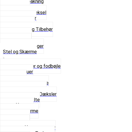
Flydende pakning
Indsugning
Kickstarterdæksel
Pakningspapir
Pakningssæt
Pakninger og Tilbehør
Toppakning
Udstødning
Se alt i Pakninger
Stel og Skærme
Bagagebærer og fodbøjle
Fingerskruer
Fodhviler
For- og Bagskærme
Reparationsstykke
Sideskjolde og Dæksler
Skruer og bolte
Stafferinger
Stænkskærme
Støtteben
Støttebuk
Svinggaffel og tilbehør