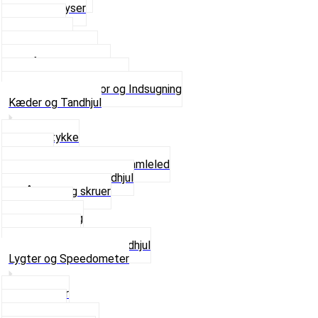
Se alle Dyser
Gaskabel
Karburator
Karburator dele
Luftilter og Studs
Pakninger og Tilbehør
Se alt i Karburator og Indsugning
Kæder og Tandhjul
Glidestykke
Kæder
Kædestrammere og Samleled
Krankaksel og Tandhjul
Låsering og skruer
Pedal sæt
Tandhjul Bag
Tandhjul For
Se alt i Kæder og Tandhjul
Lygter og Speedometer
Baglygter
Forlygter