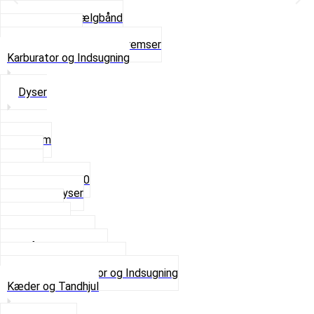
Navbørster
Slanger og Fælgbånd
Ventilhætter
Se alt i Hjul, Dæk og Bremser
Karburator og Indsugning
Dyser
3,5mm
4mm
5mm
Fast dyse Z50
Se alle Dyser
Gaskabel
Karburator
Karburator dele
Luftilter og Studs
Pakninger og Tilbehør
Se alt i Karburator og Indsugning
Kæder og Tandhjul