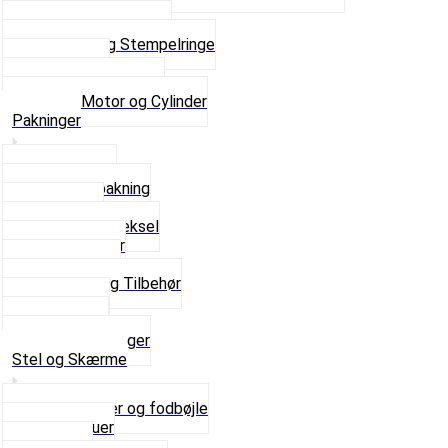
Shims
Simmerringe og lejer
Stempler og Stempelringe
Topstykker
Kickstarter og dele
Se alt i Motor og Cylinder
Pakninger
Bundpakning
Flydende pakning
Indsugning
Kickstarterdæksel
Pakningspapir
Pakningssæt
Pakninger og Tilbehør
Toppakning
Udstødning
Se alt i Pakninger
Stel og Skærme
Bagagebærer og fodbøjle
Fingerskruer
Fodhviler