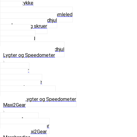
Glidestykke
Kæder
Kædestrammere og Samleled
Krankaksel og Tandhjul
Låsering og skruer
Pedal sæt
Tandhjul Bag
Tandhjul For
Se alt i Kæder og Tandhjul
Lygter og Speedometer
Baglygter
Forlygter
Pærer baglygte
Pærer forlygte
Speedometer og dele
Se alt i Lygter og Speedometer
Maxi2Gear
Z50 Håndgear
ZA50 Automatgear
Se alt i Maxi2Gear