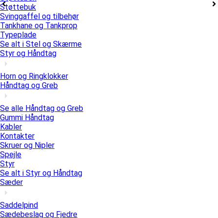
Støttebuk
Svinggaffel og tilbehør
Tankhane og Tankprop
Typeplade
Se alt i Stel og Skærme
Styr og Håndtag
Horn og Ringklokker
Håndtag og Greb
Se alle Håndtag og Greb
Gummi Håndtag
Kabler
Kontakter
Skruer og Nipler
Spejle
Styr
Se alt i Styr og Håndtag
Sæder
Saddelpind
Sædebeslag og Fjedre