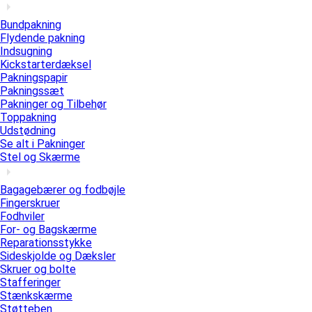
Bundpakning
Flydende pakning
Indsugning
Kickstarterdæksel
Pakningspapir
Pakningssæt
Pakninger og Tilbehør
Toppakning
Udstødning
Se alt i Pakninger
Stel og Skærme
Bagagebærer og fodbøjle
Fingerskruer
Fodhviler
For- og Bagskærme
Reparationsstykke
Sideskjolde og Dæksler
Skruer og bolte
Stafferinger
Stænkskærme
Støtteben