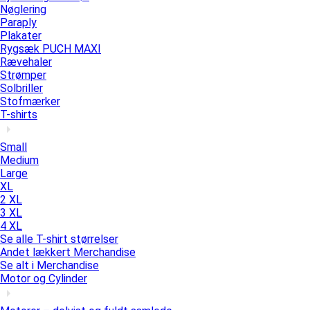
Nøglering
Paraply
Plakater
Rygsæk PUCH MAXI
Rævehaler
Strømper
Solbriller
Stofmærker
T-shirts
Small
Medium
Large
XL
2 XL
3 XL
4 XL
Se alle T-shirt størrelser
Andet lækkert Merchandise
Se alt i Merchandise
Motor og Cylinder