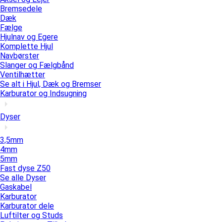
Bremsedele
Dæk
Fælge
Hjulnav og Egere
Komplette Hjul
Navbørster
Slanger og Fælgbånd
Ventilhætter
Se alt i Hjul, Dæk og Bremser
Karburator og Indsugning
Dyser
3,5mm
4mm
5mm
Fast dyse Z50
Se alle Dyser
Gaskabel
Karburator
Karburator dele
Luftilter og Studs