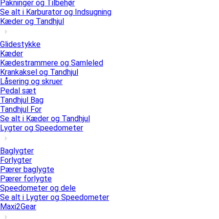
Pakninger og Tilbehør
Se alt i Karburator og Indsugning
Kæder og Tandhjul
Glidestykke
Kæder
Kædestrammere og Samleled
Krankaksel og Tandhjul
Låsering og skruer
Pedal sæt
Tandhjul Bag
Tandhjul For
Se alt i Kæder og Tandhjul
Lygter og Speedometer
Baglygter
Forlygter
Pærer baglygte
Pærer forlygte
Speedometer og dele
Se alt i Lygter og Speedometer
Maxi2Gear