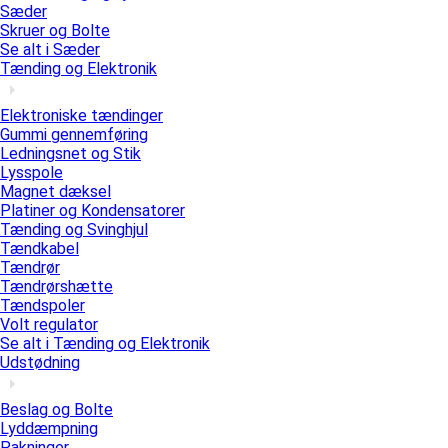
Sæder
Skruer og Bolte
Se alt i Sæder
Tænding og Elektronik
Elektroniske tændinger
Gummi gennemføring
Ledningsnet og Stik
Lysspole
Magnet dæksel
Platiner og Kondensatorer
Tænding og Svinghjul
Tændkabel
Tændrør
Tændrørshætte
Tændspoler
Volt regulator
Se alt i Tænding og Elektronik
Udstødning
Beslag og Bolte
Lyddæmpning
Pakninger