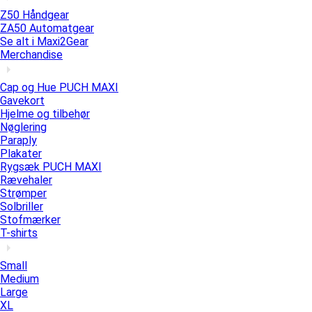
Z50 Håndgear
ZA50 Automatgear
Se alt i Maxi2Gear
Merchandise
Cap og Hue PUCH MAXI
Gavekort
Hjelme og tilbehør
Nøglering
Paraply
Plakater
Rygsæk PUCH MAXI
Rævehaler
Strømper
Solbriller
Stofmærker
T-shirts
Small
Medium
Large
XL