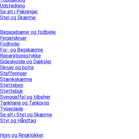
Udstødning
Se alt i Pakninger
Stel og Skærme
Bagagebærer og fodbøjle
Fingerskruer
Fodhviler
For- og Bagskærme
Reparationsstykke
Sideskjolde og Dæksler
Skruer og bolte
Stafferinger
Stænkskærme
Støtteben
Støttebuk
Svinggaffel og tilbehør
Tankhane og Tankprop
Typeplade
Se alt i Stel og Skærme
Styr og Håndtag
Horn og Ringklokker