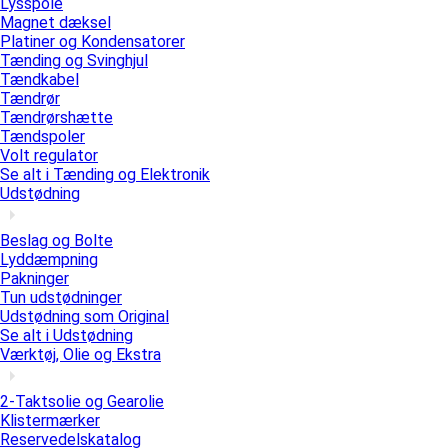
Lysspole
Magnet dæksel
Platiner og Kondensatorer
Tænding og Svinghjul
Tændkabel
Tændrør
Tændrørshætte
Tændspoler
Volt regulator
Se alt i Tænding og Elektronik
Udstødning
Beslag og Bolte
Lyddæmpning
Pakninger
Tun udstødninger
Udstødning som Original
Se alt i Udstødning
Værktøj, Olie og Ekstra
2-Taktsolie og Gearolie
Klistermærker
Reservedelskatalog