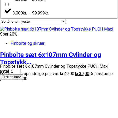
3.000kr. — 99.999kr.
Spar 20%
Pinbolte og skruer
Pinbolte sæt 6x107mm Cylinder og
Topstykk...
Pinbolte sæt 6x107mm Cylinder og Topstykke PUCH Maxi
antal
kr.
49,00
Den oprindelige pris var: kr.49,00.
kr.
39,00
Den aktuelle
Tilføj til kurv
pris er: kr.39,00.