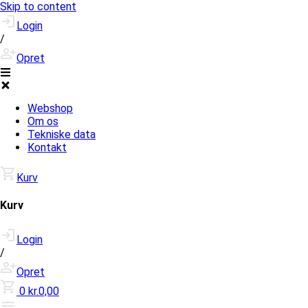
Skip to content
Login
/
Opret
Webshop
Om os
Tekniske data
Kontakt
Kurv
Kurv
Login
/
Opret
0
kr.0,00