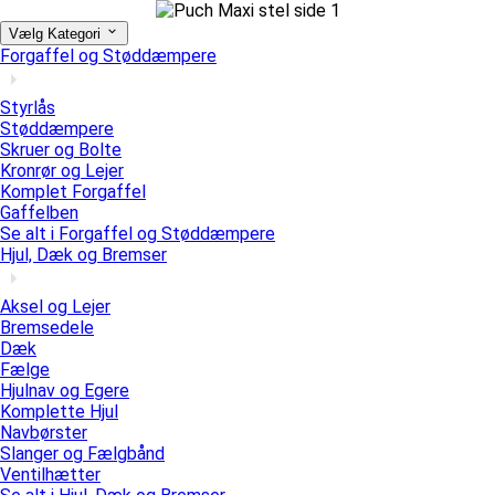
Vælg Kategori
Forgaffel og Støddæmpere
Styrlås
Støddæmpere
Skruer og Bolte
Kronrør og Lejer
Komplet Forgaffel
Gaffelben
Se alt i Forgaffel og Støddæmpere
Hjul, Dæk og Bremser
Aksel og Lejer
Bremsedele
Dæk
Fælge
Hjulnav og Egere
Komplette Hjul
Navbørster
Slanger og Fælgbånd
Ventilhætter