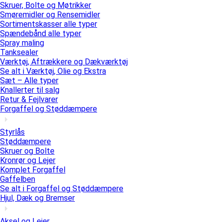
Skruer, Bolte og Møtrikker
Smøremidler og Rensemidler
Sortimentskasser alle typer
Spændebånd alle typer
Spray maling
Tanksealer
Værktøj, Aftrækkere og Dækværktøj
Se alt i Værktøj, Olie og Ekstra
Sæt – Alle typer
Knallerter til salg
Retur & Fejlvarer
Forgaffel og Støddæmpere
Styrlås
Støddæmpere
Skruer og Bolte
Kronrør og Lejer
Komplet Forgaffel
Gaffelben
Se alt i Forgaffel og Støddæmpere
Hjul, Dæk og Bremser
Aksel og Lejer