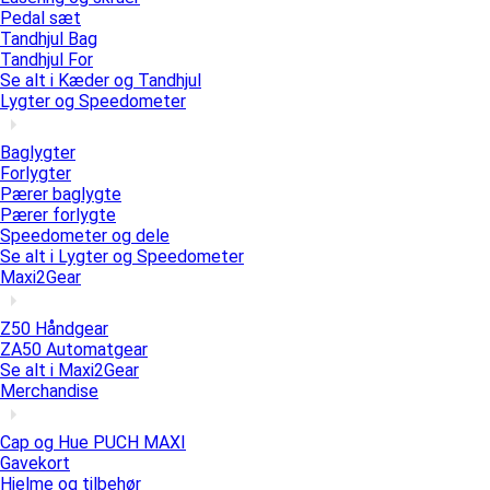
Pedal sæt
Tandhjul Bag
Tandhjul For
Se alt i Kæder og Tandhjul
Lygter og Speedometer
Baglygter
Forlygter
Pærer baglygte
Pærer forlygte
Speedometer og dele
Se alt i Lygter og Speedometer
Maxi2Gear
Z50 Håndgear
ZA50 Automatgear
Se alt i Maxi2Gear
Merchandise
Cap og Hue PUCH MAXI
Gavekort
Hjelme og tilbehør