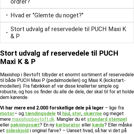
ordrer?
Hvad er "Glemte du noget?"
Stort udvalg af reservedele til PUCH Maxi K
& P
Stort udvalg af reservedele til PUCH
Maxi K & P
Maxishop i Bevtoft tilbyder et enormt sortiment af reservedele
til både PUCH Maxi P (pedalmodellen) og Maxi K (kickstart-
modellen). Fra fabrikken af var disse knallerter simple og
robuste, og hos os finder du alle de dele, der skal til for at holde
dem kørende.
Vi har mere end 2.000 forskellige dele på lager
– lige fra
motor
– og
tændingsdele
til
hjul
,
styr
,
skærme
og meget
mere
maxishopbevtoft.dk
.
Mangler du et
standard stempel
eller
pakningssæt
? En ny
karburator
eller
kæde
? Eller måske
et
sideskjold
i original farve? – Uanset hvad, så har vi det på