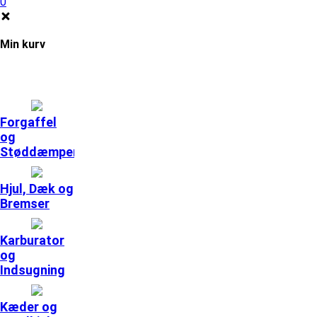
0
Min kurv
Forgaffel
og
Støddæmpere
Hjul, Dæk og
Bremser
Karburator
og
Indsugning
Kæder og