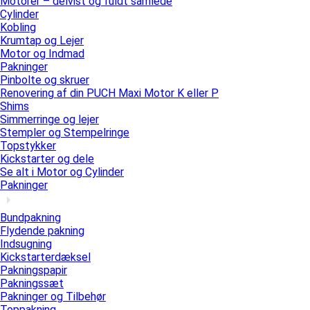
Motorer – delvist og fuldt samlede
Cylinder
Kobling
Krumtap og Lejer
Motor og Indmad
Pakninger
Pinbolte og skruer
Renovering af din PUCH Maxi Motor K eller P
Shims
Simmerringe og lejer
Stempler og Stempelringe
Topstykker
Kickstarter og dele
Se alt i Motor og Cylinder
Pakninger
Bundpakning
Flydende pakning
Indsugning
Kickstarterdæksel
Pakningspapir
Pakningssæt
Pakninger og Tilbehør
Toppakning