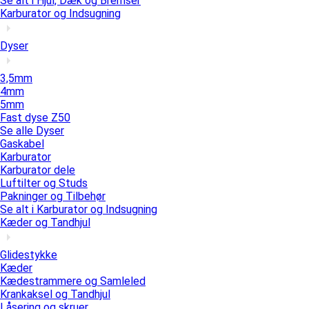
Se alt i Hjul, Dæk og Bremser
Karburator og Indsugning
Dyser
3,5mm
4mm
5mm
Fast dyse Z50
Se alle Dyser
Gaskabel
Karburator
Karburator dele
Luftilter og Studs
Pakninger og Tilbehør
Se alt i Karburator og Indsugning
Kæder og Tandhjul
Glidestykke
Kæder
Kædestrammere og Samleled
Krankaksel og Tandhjul
Låsering og skruer