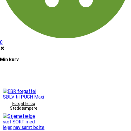
0
Min kurv
Forgaffel og
Støddæmpere