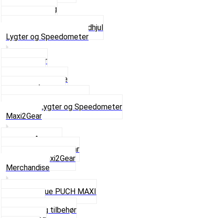
Tandhjul Bag
Tandhjul For
Se alt i Kæder og Tandhjul
Lygter og Speedometer
Baglygter
Forlygter
Pærer baglygte
Pærer forlygte
Speedometer og dele
Se alt i Lygter og Speedometer
Maxi2Gear
Z50 Håndgear
ZA50 Automatgear
Se alt i Maxi2Gear
Merchandise
Cap og Hue PUCH MAXI
Gavekort
Hjelme og tilbehør