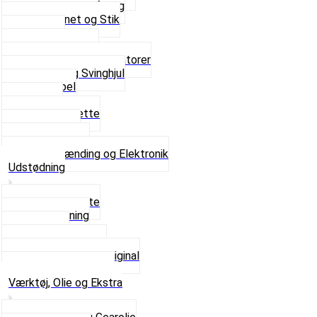
Gummi gennemføring
Ledningsnet og Stik
Lysspole
Magnet dæksel
Platiner og Kondensatorer
Tænding og Svinghjul
Tændkabel
Tændrør
Tændrørshætte
Tændspoler
Volt regulator
Se alt i Tænding og Elektronik
Udstødning
Beslag og Bolte
Lyddæmpning
Pakninger
Tun udstødninger
Udstødning som Original
Se alt i Udstødning
Værktøj, Olie og Ekstra