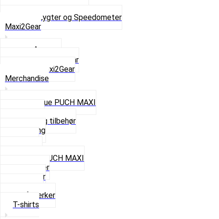
Speedometer og dele
Se alt i Lygter og Speedometer
Maxi2Gear
Z50 Håndgear
ZA50 Automatgear
Se alt i Maxi2Gear
Merchandise
Cap og Hue PUCH MAXI
Gavekort
Hjelme og tilbehør
Nøglering
Paraply
Plakater
Rygsæk PUCH MAXI
Rævehaler
Strømper
Solbriller
Stofmærker
T-shirts