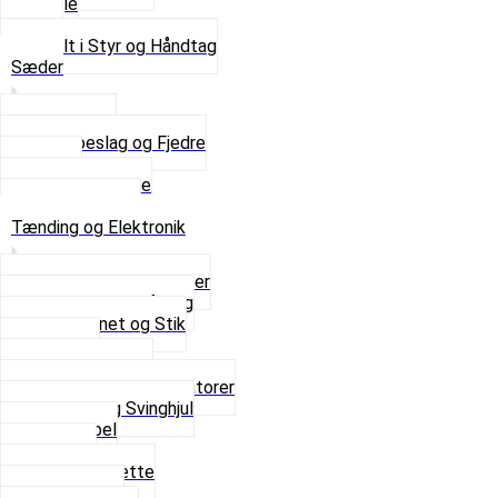
Spejle
Styr
Se alt i Styr og Håndtag
Sæder
Saddelpind
Sædebeslag og Fjedre
Sæder
Skruer og Bolte
Se alt i Sæder
Tænding og Elektronik
Elektroniske tændinger
Gummi gennemføring
Ledningsnet og Stik
Lysspole
Magnet dæksel
Platiner og Kondensatorer
Tænding og Svinghjul
Tændkabel
Tændrør
Tændrørshætte
Tændspoler