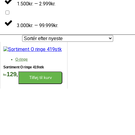
1.500kr. — 2.999kr.
3.000kr. — 99.999kr.
O-ringe
Sortiment O ringe 419stk
129,00
kr.
Tilføj til kurv
Sortiment
O
ringe
419stk
antal