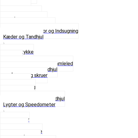
Gaskabel
Karburator
Karburator dele
Luftilter og Studs
Pakninger og Tilbehør
Se alt i Karburator og Indsugning
Kæder og Tandhjul
Glidestykke
Kæder
Kædestrammere og Samleled
Krankaksel og Tandhjul
Låsering og skruer
Pedal sæt
Tandhjul Bag
Tandhjul For
Se alt i Kæder og Tandhjul
Lygter og Speedometer
Baglygter
Forlygter
Pærer baglygte
Pærer forlygte