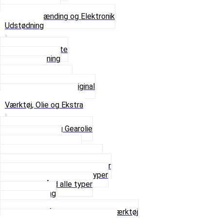
Volt regulator
Se alt i Tænding og Elektronik
Udstødning
Beslag og Bolte
Lyddæmpning
Pakninger
Tun udstødninger
Udstødning som Original
Se alt i Udstødning
Værktøj, Olie og Ekstra
2-Taktsolie og Gearolie
Klistermærker
Reservedelskatalog
Skruer, Bolte og Møtrikker
Smøremidler og Rensemidler
Sortimentskasser alle typer
Spændebånd alle typer
Spray maling
Tanksealer
Værktøj, Aftrækkere og Dækværktøj