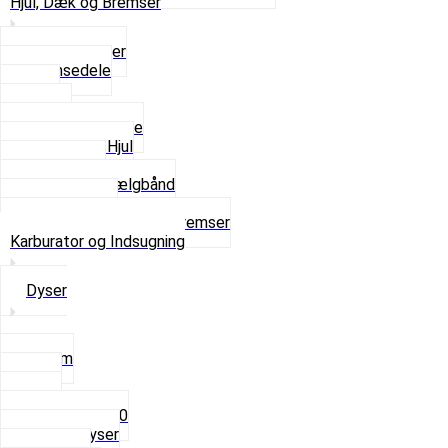
Hjul, Dæk og Bremser
Aksel og Lejer
Bremsedele
Dæk
Fælge
Hjulnav og Egere
Komplette Hjul
Navbørster
Slanger og Fælgbånd
Ventilhætter
Se alt i Hjul, Dæk og Bremser
Karburator og Indsugning
Dyser
3,5mm
4mm
5mm
Fast dyse Z50
Se alle Dyser