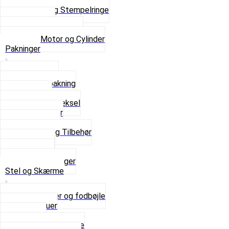
Simmerringe og lejer
Stempler og Stempelringe
Topstykker
Kickstarter og dele
Se alt i Motor og Cylinder
Pakninger
Bundpakning
Flydende pakning
Indsugning
Kickstarterdæksel
Pakningspapir
Pakningssæt
Pakninger og Tilbehør
Toppakning
Udstødning
Se alt i Pakninger
Stel og Skærme
Bagagebærer og fodbøjle
Fingerskruer
Fodhviler
For- og Bagskærme