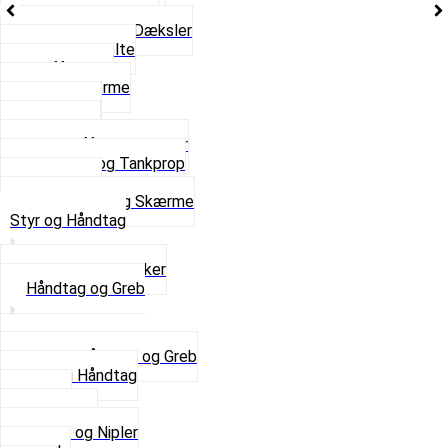
Reparationsstykke
Sideskjolde og Dæksler
Skruer og bolte
Stafferinger
Stænkskærme
Støtteben
Støttebuk
Svinggaffel og tilbehør
Tankhane og Tankprop
Typeplade
Se alt i Stel og Skærme
Styr og Håndtag
Horn og Ringklokker
Håndtag og Greb
Se alle Håndtag og Greb
Gummi Håndtag
Kabler
Kontakter
Skruer og Nipler