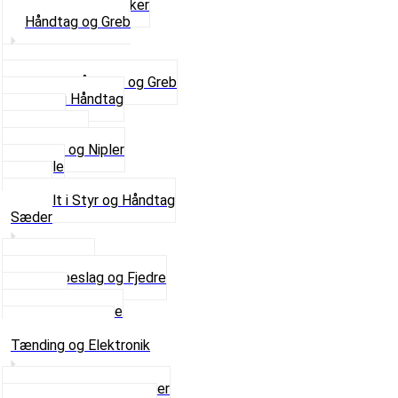
Horn og Ringklokker
Håndtag og Greb
Se alle Håndtag og Greb
Gummi Håndtag
Kabler
Kontakter
Skruer og Nipler
Spejle
Styr
Se alt i Styr og Håndtag
Sæder
Saddelpind
Sædebeslag og Fjedre
Sæder
Skruer og Bolte
Se alt i Sæder
Tænding og Elektronik
Elektroniske tændinger