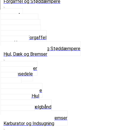
Forgaffel og Støddæmpere
Vælg Kategori
Styrlås
Støddæmpere
Skruer og Bolte
Kronrør og Lejer
Komplet Forgaffel
Gaffelben
Se alt i Forgaffel og Støddæmpere
Hjul, Dæk og Bremser
Aksel og Lejer
Bremsedele
Dæk
Fælge
Hjulnav og Egere
Komplette Hjul
Navbørster
Slanger og Fælgbånd
Ventilhætter
Se alt i Hjul, Dæk og Bremser
Karburator og Indsugning