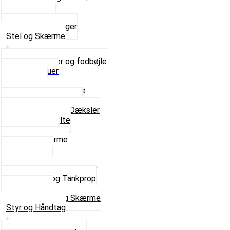
Toppakning
Udstødning
Se alt i Pakninger
Stel og Skærme
Bagagebærer og fodbøjle
Fingerskruer
Fodhviler
For- og Bagskærme
Reparationsstykke
Sideskjolde og Dæksler
Skruer og bolte
Stafferinger
Stænkskærme
Støtteben
Støttebuk
Svinggaffel og tilbehør
Tankhane og Tankprop
Typeplade
Se alt i Stel og Skærme
Styr og Håndtag