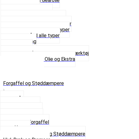
2-Taktsolie og Gearolie
Klistermærker
Reservedelskatalog
Skruer, Bolte og Møtrikker
Smøremidler og Rensemidler
Sortimentskasser alle typer
Spændebånd alle typer
Spray maling
Tanksealer
Værktøj, Aftrækkere og Dækværktøj
Se alt i Værktøj, Olie og Ekstra
Sæt – Alle typer
Knallerter til salg
Retur & Fejlvarer
Forgaffel og Støddæmpere
Styrlås
Støddæmpere
Skruer og Bolte
Kronrør og Lejer
Komplet Forgaffel
Gaffelben
Se alt i Forgaffel og Støddæmpere