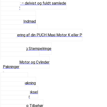
Motorer – delvist og fuldt samlede
Cylinder
Kobling
Krumtap og Lejer
Motor og Indmad
Pakninger
Pinbolte og skruer
Renovering af din PUCH Maxi Motor K eller P
Shims
Simmerringe og lejer
Stempler og Stempelringe
Topstykker
Kickstarter og dele
Se alt i Motor og Cylinder
Pakninger
Bundpakning
Flydende pakning
Indsugning
Kickstarterdæksel
Pakningspapir
Pakningssæt
Pakninger og Tilbehør