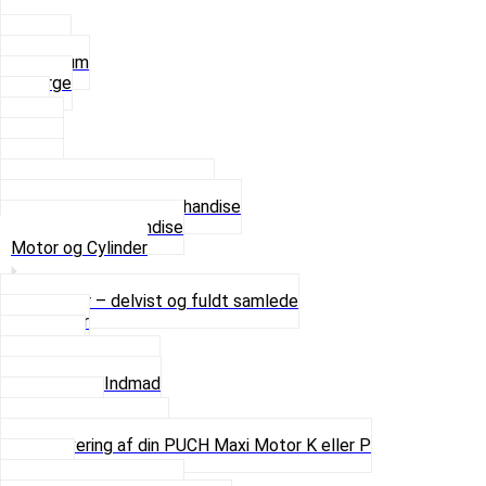
Small
Medium
Large
XL
2 XL
3 XL
4 XL
Se alle T-shirt størrelser
Andet lækkert Merchandise
Se alt i Merchandise
Motor og Cylinder
Motorer – delvist og fuldt samlede
Cylinder
Kobling
Krumtap og Lejer
Motor og Indmad
Pakninger
Pinbolte og skruer
Renovering af din PUCH Maxi Motor K eller P
Shims