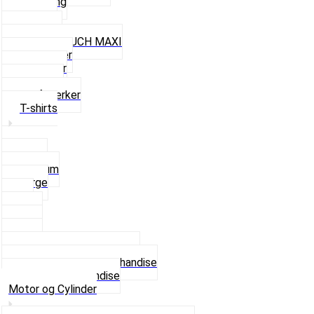
Nøglering
Paraply
Plakater
Rygsæk PUCH MAXI
Rævehaler
Strømper
Solbriller
Stofmærker
T-shirts
Small
Medium
Large
XL
2 XL
3 XL
4 XL
Se alle T-shirt størrelser
Andet lækkert Merchandise
Se alt i Merchandise
Motor og Cylinder