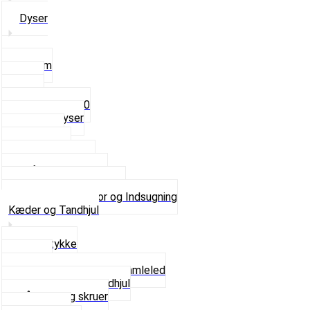
Dyser
3,5mm
4mm
5mm
Fast dyse Z50
Se alle Dyser
Gaskabel
Karburator
Karburator dele
Luftilter og Studs
Pakninger og Tilbehør
Se alt i Karburator og Indsugning
Kæder og Tandhjul
Glidestykke
Kæder
Kædestrammere og Samleled
Krankaksel og Tandhjul
Låsering og skruer
Pedal sæt