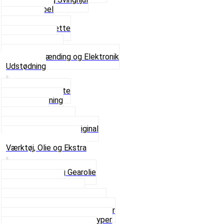
Tændkabel
Tændrør
Tændrørshætte
Tændspoler
Volt regulator
Se alt i Tænding og Elektronik
Udstødning
Beslag og Bolte
Lyddæmpning
Pakninger
Tun udstødninger
Udstødning som Original
Se alt i Udstødning
Værktøj, Olie og Ekstra
2-Taktsolie og Gearolie
Klistermærker
Reservedelskatalog
Skruer, Bolte og Møtrikker
Smøremidler og Rensemidler
Sortimentskasser alle typer