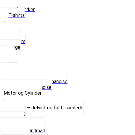
Solbriller
Stofmærker
T-shirts
Small
Medium
Large
XL
2 XL
3 XL
4 XL
Se alle T-shirt størrelser
Andet lækkert Merchandise
Se alt i Merchandise
Motor og Cylinder
Motorer – delvist og fuldt samlede
Cylinder
Kobling
Krumtap og Lejer
Motor og Indmad