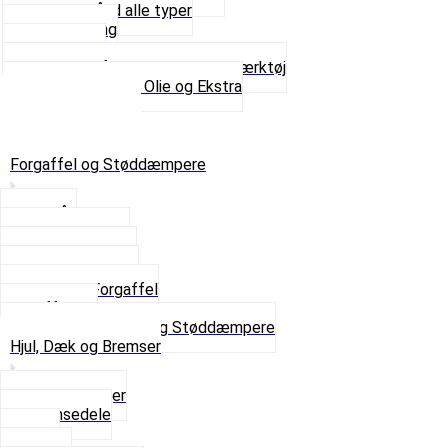
Spændebånd alle typer
Spray maling
Tanksealer
Værktøj, Aftrækkere og Dækværktøj
Se alt i Værktøj, Olie og Ekstra
Sæt – Alle typer
Knallerter til salg
Retur & Fejlvarer
Forgaffel og Støddæmpere
Styrlås
Støddæmpere
Skruer og Bolte
Kronrør og Lejer
Komplet Forgaffel
Gaffelben
Se alt i Forgaffel og Støddæmpere
Hjul, Dæk og Bremser
Aksel og Lejer
Bremsedele
Dæk