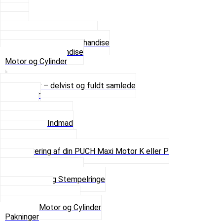
2 XL
3 XL
4 XL
Se alle T-shirt størrelser
Andet lækkert Merchandise
Se alt i Merchandise
Motor og Cylinder
Motorer – delvist og fuldt samlede
Cylinder
Kobling
Krumtap og Lejer
Motor og Indmad
Pakninger
Pinbolte og skruer
Renovering af din PUCH Maxi Motor K eller P
Shims
Simmerringe og lejer
Stempler og Stempelringe
Topstykker
Kickstarter og dele
Se alt i Motor og Cylinder
Pakninger