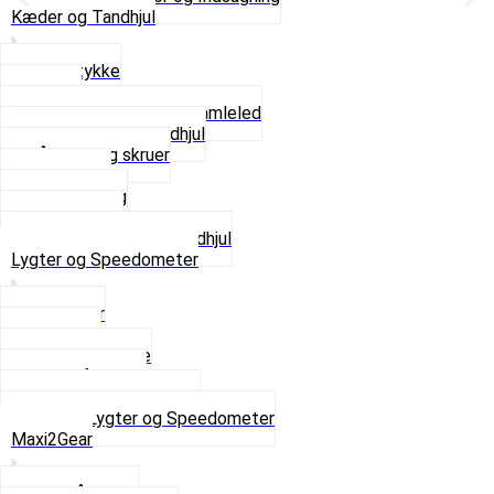
Kæder og Tandhjul
Glidestykke
Kæder
Kædestrammere og Samleled
Krankaksel og Tandhjul
Låsering og skruer
Pedal sæt
Tandhjul Bag
Tandhjul For
Se alt i Kæder og Tandhjul
Lygter og Speedometer
Baglygter
Forlygter
Pærer baglygte
Pærer forlygte
Speedometer og dele
Se alt i Lygter og Speedometer
Maxi2Gear
Z50 Håndgear