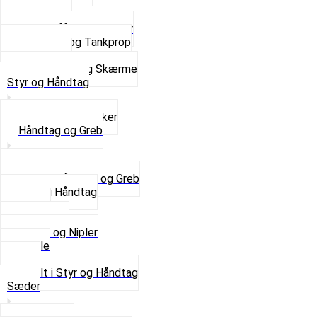
Støtteben
Støttebuk
Svinggaffel og tilbehør
Tankhane og Tankprop
Typeplade
Se alt i Stel og Skærme
Styr og Håndtag
Horn og Ringklokker
Håndtag og Greb
Se alle Håndtag og Greb
Gummi Håndtag
Kabler
Kontakter
Skruer og Nipler
Spejle
Styr
Se alt i Styr og Håndtag
Sæder