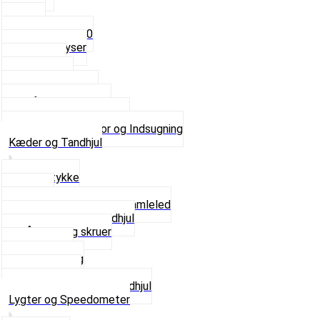
4mm
5mm
Fast dyse Z50
Se alle Dyser
Gaskabel
Karburator
Karburator dele
Luftilter og Studs
Pakninger og Tilbehør
Se alt i Karburator og Indsugning
Kæder og Tandhjul
Glidestykke
Kæder
Kædestrammere og Samleled
Krankaksel og Tandhjul
Låsering og skruer
Pedal sæt
Tandhjul Bag
Tandhjul For
Se alt i Kæder og Tandhjul
Lygter og Speedometer