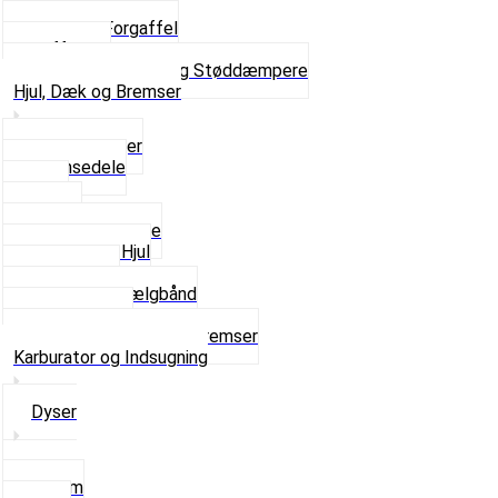
Kronrør og Lejer
Komplet Forgaffel
Gaffelben
Se alt i Forgaffel og Støddæmpere
Hjul, Dæk og Bremser
Aksel og Lejer
Bremsedele
Dæk
Fælge
Hjulnav og Egere
Komplette Hjul
Navbørster
Slanger og Fælgbånd
Ventilhætter
Se alt i Hjul, Dæk og Bremser
Karburator og Indsugning
Dyser
3,5mm