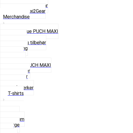
ZA50 Automatgear
Se alt i Maxi2Gear
Merchandise
Cap og Hue PUCH MAXI
Gavekort
Hjelme og tilbehør
Nøglering
Paraply
Plakater
Rygsæk PUCH MAXI
Rævehaler
Strømper
Solbriller
Stofmærker
T-shirts
Small
Medium
Large
XL