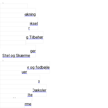
Bundpakning
Flydende pakning
Indsugning
Kickstarterdæksel
Pakningspapir
Pakningssæt
Pakninger og Tilbehør
Toppakning
Udstødning
Se alt i Pakninger
Stel og Skærme
Bagagebærer og fodbøjle
Fingerskruer
Fodhviler
For- og Bagskærme
Reparationsstykke
Sideskjolde og Dæksler
Skruer og bolte
Stafferinger
Stænkskærme