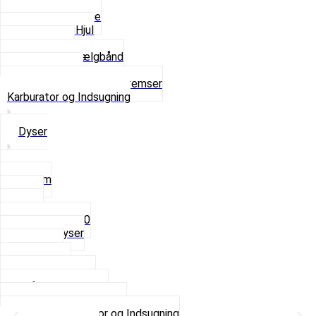
Fælge
Hjulnav og Egere
Komplette Hjul
Navbørster
Slanger og Fælgbånd
Ventilhætter
Se alt i Hjul, Dæk og Bremser
Karburator og Indsugning
Dyser
3,5mm
4mm
5mm
Fast dyse Z50
Se alle Dyser
Gaskabel
Karburator
Karburator dele
Luftilter og Studs
Pakninger og Tilbehør
Se alt i Karburator og Indsugning