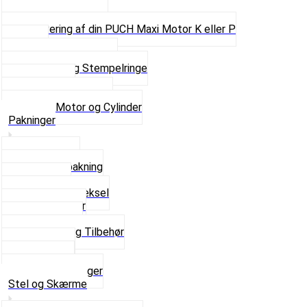
Pakninger
Pinbolte og skruer
Renovering af din PUCH Maxi Motor K eller P
Shims
Simmerringe og lejer
Stempler og Stempelringe
Topstykker
Kickstarter og dele
Se alt i Motor og Cylinder
Pakninger
Bundpakning
Flydende pakning
Indsugning
Kickstarterdæksel
Pakningspapir
Pakningssæt
Pakninger og Tilbehør
Toppakning
Udstødning
Se alt i Pakninger
Stel og Skærme