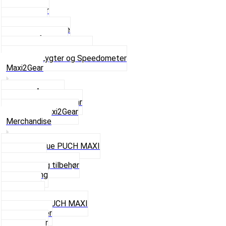
Baglygter
Forlygter
Pærer baglygte
Pærer forlygte
Speedometer og dele
Se alt i Lygter og Speedometer
Maxi2Gear
Z50 Håndgear
ZA50 Automatgear
Se alt i Maxi2Gear
Merchandise
Cap og Hue PUCH MAXI
Gavekort
Hjelme og tilbehør
Nøglering
Paraply
Plakater
Rygsæk PUCH MAXI
Rævehaler
Strømper