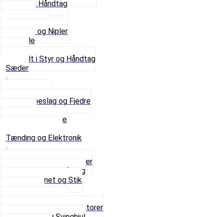
Gummi Håndtag
Kabler
Kontakter
Skruer og Nipler
Spejle
Styr
Se alt i Styr og Håndtag
Sæder
Saddelpind
Sædebeslag og Fjedre
Sæder
Skruer og Bolte
Se alt i Sæder
Tænding og Elektronik
Elektroniske tændinger
Gummi gennemføring
Ledningsnet og Stik
Lysspole
Magnet dæksel
Platiner og Kondensatorer
Tænding og Svinghjul