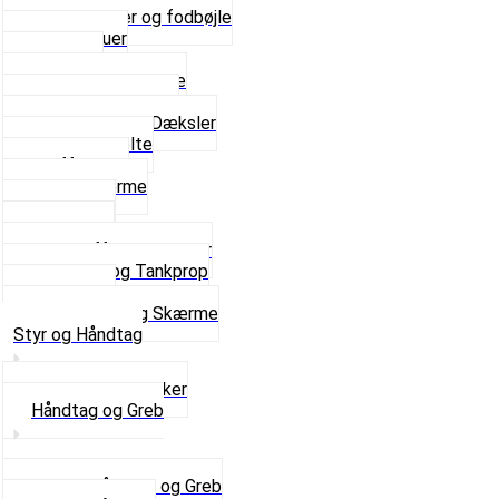
Bagagebærer og fodbøjle
Fingerskruer
Fodhviler
For- og Bagskærme
Reparationsstykke
Sideskjolde og Dæksler
Skruer og bolte
Stafferinger
Stænkskærme
Støtteben
Støttebuk
Svinggaffel og tilbehør
Tankhane og Tankprop
Typeplade
Se alt i Stel og Skærme
Styr og Håndtag
Horn og Ringklokker
Håndtag og Greb
Se alle Håndtag og Greb