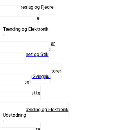
Saddelpind
Sædebeslag og Fjedre
Sæder
Skruer og Bolte
Se alt i Sæder
Tænding og Elektronik
Elektroniske tændinger
Gummi gennemføring
Ledningsnet og Stik
Lysspole
Magnet dæksel
Platiner og Kondensatorer
Tænding og Svinghjul
Tændkabel
Tændrør
Tændrørshætte
Tændspoler
Volt regulator
Se alt i Tænding og Elektronik
Udstødning
Beslag og Bolte