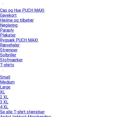
Cap og Hue PUCH MAXI
Gavekort
Hjelme og tilbehør
Nøglering
Paraply
Plakater
Rygsæk PUCH MAXI
Rævehaler
Strømper
Solbriller
Stofmærker
T-shirts
Small
Medium
Large
XL
2 XL
3 XL
4 XL
Se alle T-shirt størrelser
Andet lækkert Merchandise