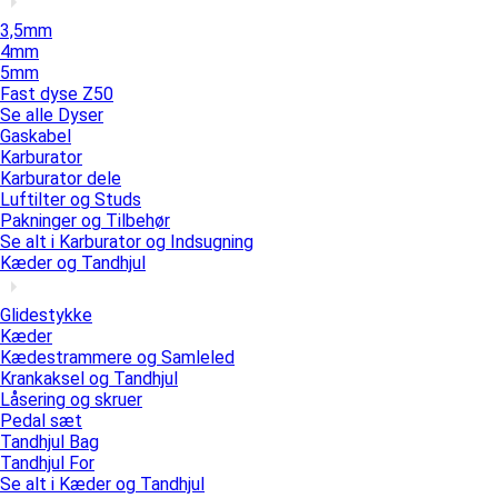
3,5mm
4mm
5mm
Fast dyse Z50
Se alle Dyser
Gaskabel
Karburator
Karburator dele
Luftilter og Studs
Pakninger og Tilbehør
Se alt i Karburator og Indsugning
Kæder og Tandhjul
Glidestykke
Kæder
Kædestrammere og Samleled
Krankaksel og Tandhjul
Låsering og skruer
Pedal sæt
Tandhjul Bag
Tandhjul For
Se alt i Kæder og Tandhjul