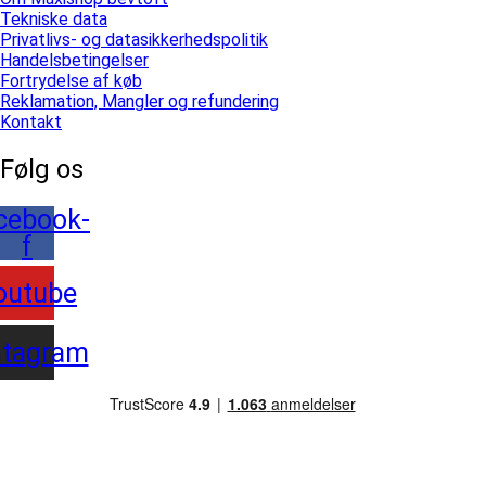
Tekniske data
Privatlivs- og datasikkerhedspolitik
Handelsbetingelser
Fortrydelse af køb
Reklamation, Mangler og refundering
Kontakt
Følg os
cebook-
f
outube
stagram