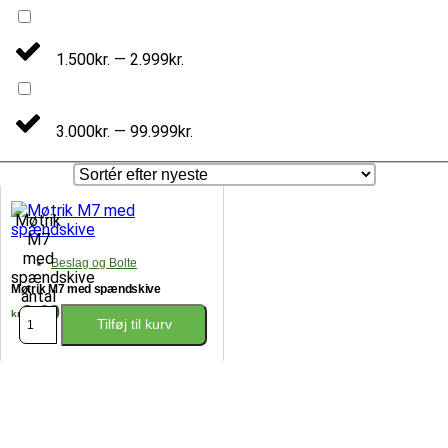
1.500kr. — 2.999kr.
3.000kr. — 99.999kr.
Møtrik
M7
med
Beslag og Bolte
spændskive
Møtrik M7 med spændskive
antal
9,00
kr.
Tilføj til kurv