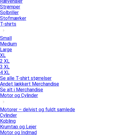
Rævehaler
Strømper
Solbriller
Stofmærker
T-shirts
Small
Medium
Large
XL
2 XL
3 XL
4 XL
Se alle T-shirt størrelser
Andet lækkert Merchandise
Se alt i Merchandise
Motor og Cylinder
Motorer – delvist og fuldt samlede
Cylinder
Kobling
Krumtap og Lejer
Motor og Indmad