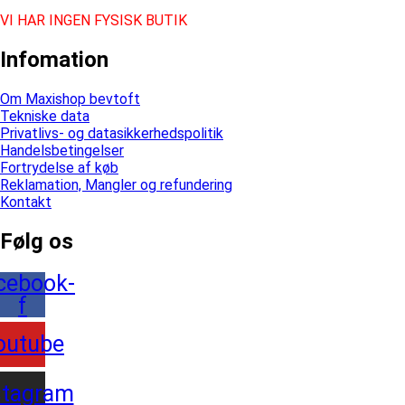
VI HAR INGEN FYSISK BUTIK
Infomation
Om Maxishop bevtoft
Tekniske data
Privatlivs- og datasikkerhedspolitik
Handelsbetingelser
Fortrydelse af køb
Reklamation, Mangler og refundering
Kontakt
Følg os
cebook-
f
outube
stagram