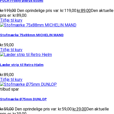
PUCH Frosty Ølkrus 450ml
kr.
119,00
Den oprindelige pris var: kr.119,00.
kr.
89,00
Den aktuelle
pris er: kr.89,00.
Tilføj til kurv
Stofmærke 75x88mm MICHELIN MAND
kr.
59,00
Tilføj til kurv
Læder strip til Retro Hjelm
kr.
89,00
Tilføj til kurv
tilbud spar
Stofmærke Ø75mm DUNLOP
kr.
59,00
Den oprindelige pris var: kr.59,00.
kr.
39,00
Den aktuelle
pris er: kr.39,00.