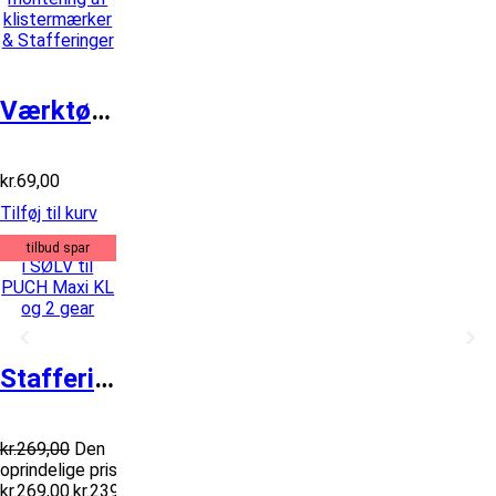
Værktøj for montering af klistermærke...
kr.
69,00
Tilføj til kurv
tilbud spar
Stafferinger i SØLV til PUCH Maxi KL...
kr.
269,00
Den
oprindelige pris var:
kr.269,00.
kr.
239,00
Den