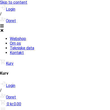
Skip to content
Login
/
Opret
Webshop
Om os
Tekniske data
Kontakt
Kurv
Kurv
Login
/
Opret
0
kr.0,00