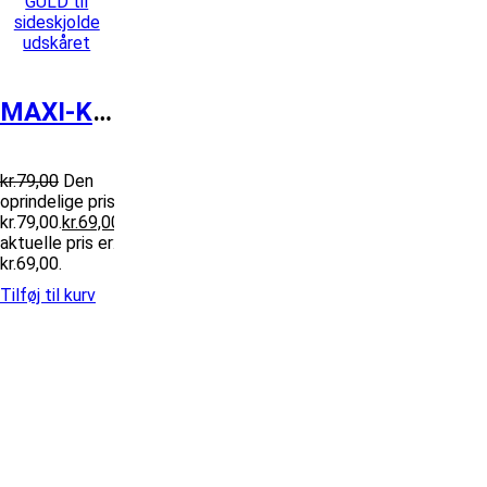
MAXI-K2 Stafferinger GULD til sideskj...
kr.
79,00
Den
oprindelige pris var:
kr.79,00.
kr.
69,00
Den
aktuelle pris er:
kr.69,00.
Tilføj til kurv