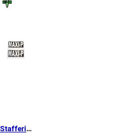
Stafferinger Maxi P til brug på bla s...