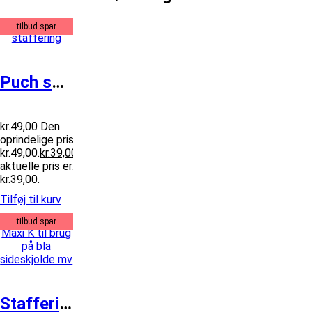
tilbud spar
Puch skærm staffering
kr.
49,00
Den
oprindelige pris var:
kr.49,00.
kr.
39,00
Den
aktuelle pris er:
kr.39,00.
Tilføj til kurv
tilbud spar
Stafferinger Maxi K til brug på bla s...