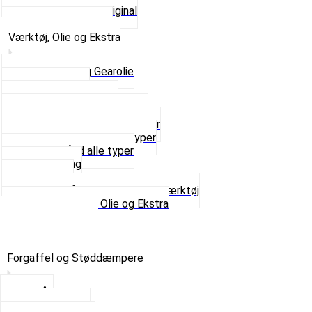
Udstødning som Original
Se alt i Udstødning
Værktøj, Olie og Ekstra
2-Taktsolie og Gearolie
Klistermærker
Reservedelskatalog
Skruer, Bolte og Møtrikker
Smøremidler og Rensemidler
Sortimentskasser alle typer
Spændebånd alle typer
Spray maling
Tanksealer
Værktøj, Aftrækkere og Dækværktøj
Se alt i Værktøj, Olie og Ekstra
Sæt – Alle typer
Knallerter til salg
Retur & Fejlvarer
Forgaffel og Støddæmpere
Styrlås
Støddæmpere