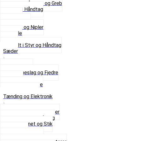
Se alle Håndtag og Greb
Gummi Håndtag
Kabler
Kontakter
Skruer og Nipler
Spejle
Styr
Se alt i Styr og Håndtag
Sæder
Saddelpind
Sædebeslag og Fjedre
Sæder
Skruer og Bolte
Se alt i Sæder
Tænding og Elektronik
Elektroniske tændinger
Gummi gennemføring
Ledningsnet og Stik
Lysspole
Magnet dæksel