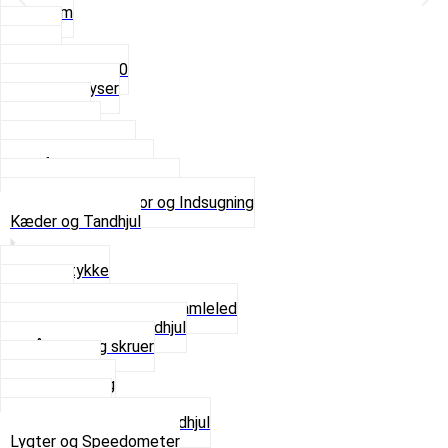
3,5mm
4mm
5mm
Fast dyse Z50
Se alle Dyser
Gaskabel
Karburator
Karburator dele
Luftilter og Studs
Pakninger og Tilbehør
Se alt i Karburator og Indsugning
Kæder og Tandhjul
Glidestykke
Kæder
Kædestrammere og Samleled
Krankaksel og Tandhjul
Låsering og skruer
Pedal sæt
Tandhjul Bag
Tandhjul For
Se alt i Kæder og Tandhjul
Lygter og Speedometer