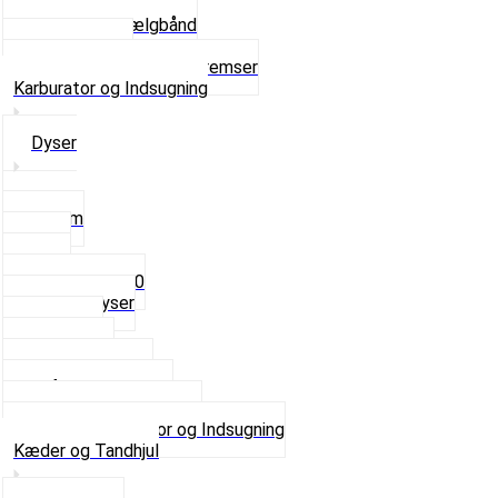
Navbørster
Slanger og Fælgbånd
Ventilhætter
Se alt i Hjul, Dæk og Bremser
Karburator og Indsugning
Dyser
3,5mm
4mm
5mm
Fast dyse Z50
Se alle Dyser
Gaskabel
Karburator
Karburator dele
Luftilter og Studs
Pakninger og Tilbehør
Se alt i Karburator og Indsugning
Kæder og Tandhjul