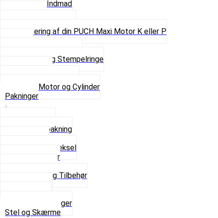
Motor og Indmad
Pakninger
Pinbolte og skruer
Renovering af din PUCH Maxi Motor K eller P
Shims
Simmerringe og lejer
Stempler og Stempelringe
Topstykker
Kickstarter og dele
Se alt i Motor og Cylinder
Pakninger
Bundpakning
Flydende pakning
Indsugning
Kickstarterdæksel
Pakningspapir
Pakningssæt
Pakninger og Tilbehør
Toppakning
Udstødning
Se alt i Pakninger
Stel og Skærme