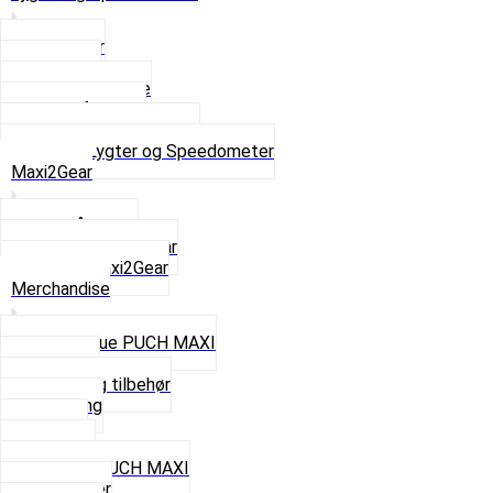
Baglygter
Forlygter
Pærer baglygte
Pærer forlygte
Speedometer og dele
Se alt i Lygter og Speedometer
Maxi2Gear
Z50 Håndgear
ZA50 Automatgear
Se alt i Maxi2Gear
Merchandise
Cap og Hue PUCH MAXI
Gavekort
Hjelme og tilbehør
Nøglering
Paraply
Plakater
Rygsæk PUCH MAXI
Rævehaler