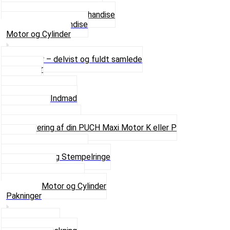
Se alle T-shirt størrelser
Andet lækkert Merchandise
Se alt i Merchandise
Motor og Cylinder
Motorer – delvist og fuldt samlede
Cylinder
Kobling
Krumtap og Lejer
Motor og Indmad
Pakninger
Pinbolte og skruer
Renovering af din PUCH Maxi Motor K eller P
Shims
Simmerringe og lejer
Stempler og Stempelringe
Topstykker
Kickstarter og dele
Se alt i Motor og Cylinder
Pakninger
Bundpakning