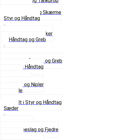
Tankhane og Tankprop
Typeplade
Se alt i Stel og Skærme
Styr og Håndtag
Horn og Ringklokker
Håndtag og Greb
Se alle Håndtag og Greb
Gummi Håndtag
Kabler
Kontakter
Skruer og Nipler
Spejle
Styr
Se alt i Styr og Håndtag
Sæder
Saddelpind
Sædebeslag og Fjedre
Sæder