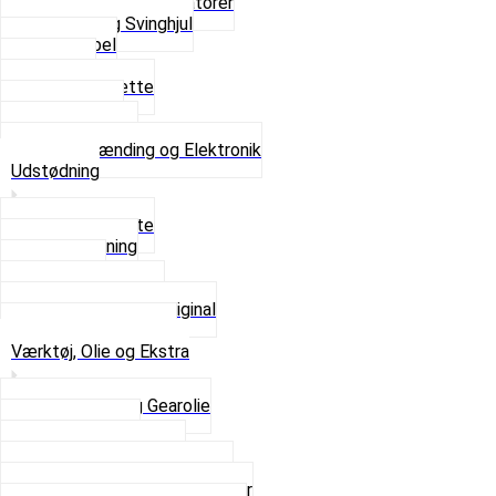
Platiner og Kondensatorer
Tænding og Svinghjul
Tændkabel
Tændrør
Tændrørshætte
Tændspoler
Volt regulator
Se alt i Tænding og Elektronik
Udstødning
Beslag og Bolte
Lyddæmpning
Pakninger
Tun udstødninger
Udstødning som Original
Se alt i Udstødning
Værktøj, Olie og Ekstra
2-Taktsolie og Gearolie
Klistermærker
Reservedelskatalog
Skruer, Bolte og Møtrikker
Smøremidler og Rensemidler