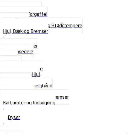
Skruer og Bolte
Kronrør og Lejer
Komplet Forgaffel
Gaffelben
Se alt i Forgaffel og Støddæmpere
Hjul, Dæk og Bremser
Aksel og Lejer
Bremsedele
Dæk
Fælge
Hjulnav og Egere
Komplette Hjul
Navbørster
Slanger og Fælgbånd
Ventilhætter
Se alt i Hjul, Dæk og Bremser
Karburator og Indsugning
Dyser