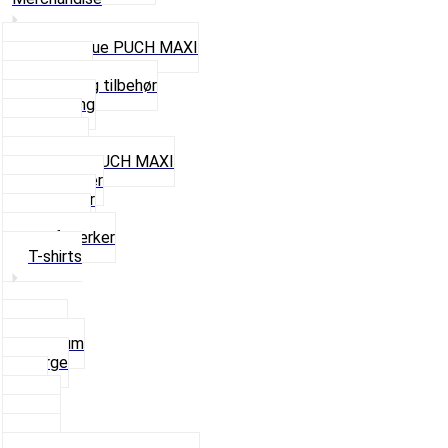
Cap og Hue PUCH MAXI
Gavekort
Hjelme og tilbehør
Nøglering
Paraply
Plakater
Rygsæk PUCH MAXI
Rævehaler
Strømper
Solbriller
Stofmærker
T-shirts
Small
Medium
Large
XL
2 XL
3 XL
4 XL