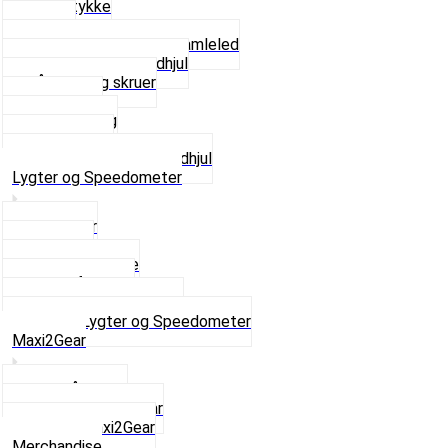
Glidestykke
Kæder
Kædestrammere og Samleled
Krankaksel og Tandhjul
Låsering og skruer
Pedal sæt
Tandhjul Bag
Tandhjul For
Se alt i Kæder og Tandhjul
Lygter og Speedometer
Baglygter
Forlygter
Pærer baglygte
Pærer forlygte
Speedometer og dele
Se alt i Lygter og Speedometer
Maxi2Gear
Z50 Håndgear
ZA50 Automatgear
Se alt i Maxi2Gear
Merchandise