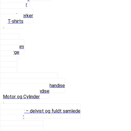
Strømper
Solbriller
Stofmærker
T-shirts
Small
Medium
Large
XL
2 XL
3 XL
4 XL
Se alle T-shirt størrelser
Andet lækkert Merchandise
Se alt i Merchandise
Motor og Cylinder
Motorer – delvist og fuldt samlede
Cylinder
Kobling
Krumtap og Lejer