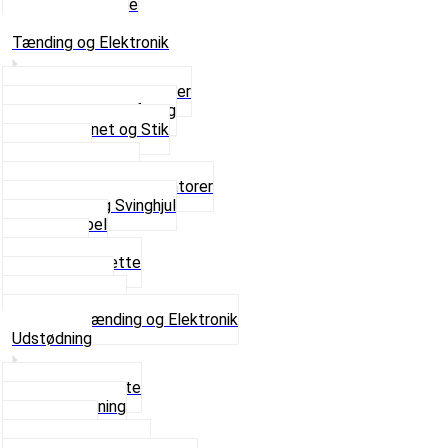
Skruer og Bolte
Se alt i Sæder
Tænding og Elektronik
Elektroniske tændinger
Gummi gennemføring
Ledningsnet og Stik
Lysspole
Magnet dæksel
Platiner og Kondensatorer
Tænding og Svinghjul
Tændkabel
Tændrør
Tændrørshætte
Tændspoler
Volt regulator
Se alt i Tænding og Elektronik
Udstødning
Beslag og Bolte
Lyddæmpning
Pakninger
Tun udstødninger