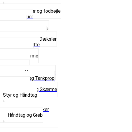
Bagagebærer og fodbøjle
Fingerskruer
Fodhviler
For- og Bagskærme
Reparationsstykke
Sideskjolde og Dæksler
Skruer og bolte
Stafferinger
Stænkskærme
Støtteben
Støttebuk
Svinggaffel og tilbehør
Tankhane og Tankprop
Typeplade
Se alt i Stel og Skærme
Styr og Håndtag
Horn og Ringklokker
Håndtag og Greb