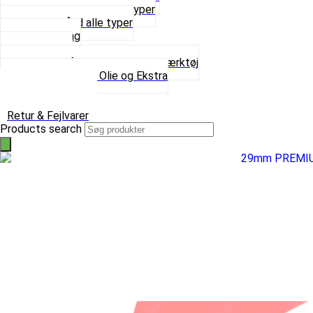
Sortimentskasser alle typer
Spændebånd alle typer
Spray maling
Tanksealer
Værktøj, Aftrækkere og Dækværktøj
Se alt i Værktøj, Olie og Ekstra
Sæt – Alle typer
Knallerter til salg
Retur & Fejlvarer
Products search