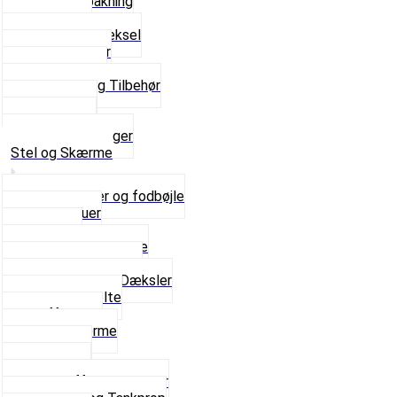
Flydende pakning
Indsugning
Kickstarterdæksel
Pakningspapir
Pakningssæt
Pakninger og Tilbehør
Toppakning
Udstødning
Se alt i Pakninger
Stel og Skærme
Bagagebærer og fodbøjle
Fingerskruer
Fodhviler
For- og Bagskærme
Reparationsstykke
Sideskjolde og Dæksler
Skruer og bolte
Stafferinger
Stænkskærme
Støtteben
Støttebuk
Svinggaffel og tilbehør