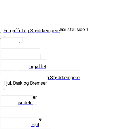
Forgaffel og Støddæmpere
Vælg Kategori
Styrlås
Støddæmpere
Skruer og Bolte
Kronrør og Lejer
Komplet Forgaffel
Gaffelben
Se alt i Forgaffel og Støddæmpere
Hjul, Dæk og Bremser
Aksel og Lejer
Bremsedele
Dæk
Fælge
Hjulnav og Egere
Komplette Hjul