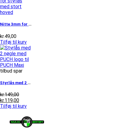
Nitte 3mm for styrlås med stort hoved
kr.
49,00
Tilføj til kurv
tilbud spar
Styrlås med 2 nøgle med PUCH logo til...
Den
kr.
149,00
oprindelige
Den
kr.
119,00
pris
aktuelle
Tilføj til kurv
var:
pris
kr.149,00.
er:
kr.119,00.