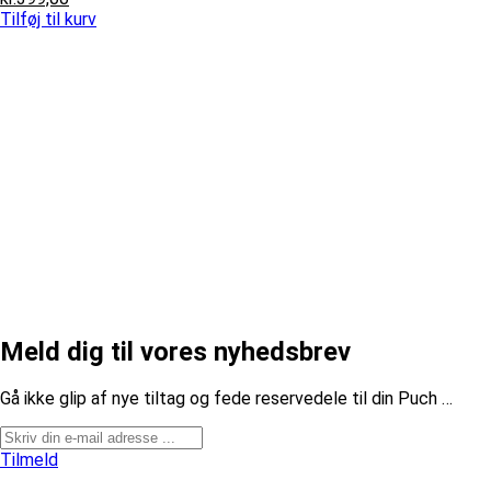
pris
aktuelle
Tilføj til kurv
var:
pris
kr.499,00.
er:
kr.399,00.
Meld dig til vores nyhedsbrev
​Gå ikke glip af nye tiltag og fede reservedele til din Puch …
Tilmeld