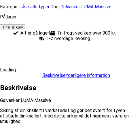
var:
er:
Kategori:
Låse alle typer
Tag:
Gulvanker LUMA Massive
kr.399,00.
kr.299,00.
På lager
Gulvanker
Tilføj til kurv
LUMA
Alt er på lager!
Fri fragt ved køb over 900 kr.
Massive
1-2 hverdage levering
antal
Loading...
Beskrivelse
Yderligere information
Beskrivelse
Gulvanker LUMA Massive
Sikring af din knallert i værkstedet og gør det svært for tyven
at stjæle din knallert, med dette anker vil det nærmest være en
umulighed