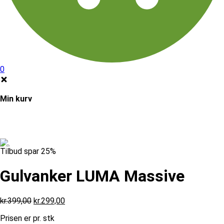
0
Min kurv
Tilbud spar 25%
Gulvanker LUMA Massive
Den
Den
kr.
399,00
kr.
299,00
oprindelige
aktuelle
Prisen er pr. stk
pris
pris