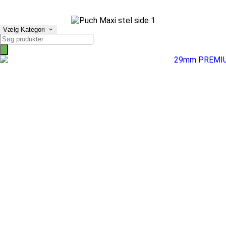
Vælg Kategori
Products
search