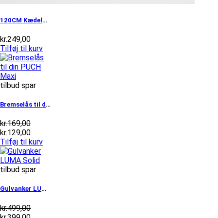
120CM Kædelås fra MKX
kr.
249,00
Tilføj til kurv
tilbud spar
Bremselås til din PUCH Maxi
Den
kr.
169,00
oprindelige
Den
kr.
129,00
pris
aktuelle
Tilføj til kurv
var:
pris
kr.169,00.
er:
kr.129,00.
tilbud spar
Gulvanker LUMA Solid
Den
kr.
499,00
oprindelige
Den
kr.
399,00