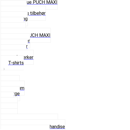
Cap og Hue PUCH MAXI
Gavekort
Hjelme og tilbehør
Nøglering
Paraply
Plakater
Rygsæk PUCH MAXI
Rævehaler
Strømper
Solbriller
Stofmærker
T-shirts
Small
Medium
Large
XL
2 XL
3 XL
4 XL
Se alle T-shirt størrelser
Andet lækkert Merchandise