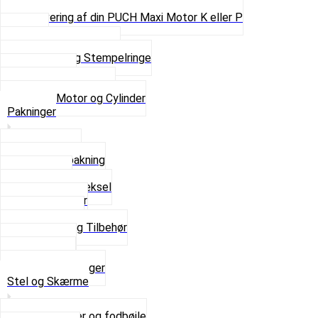
Pinbolte og skruer
Renovering af din PUCH Maxi Motor K eller P
Shims
Simmerringe og lejer
Stempler og Stempelringe
Topstykker
Kickstarter og dele
Se alt i Motor og Cylinder
Pakninger
Bundpakning
Flydende pakning
Indsugning
Kickstarterdæksel
Pakningspapir
Pakningssæt
Pakninger og Tilbehør
Toppakning
Udstødning
Se alt i Pakninger
Stel og Skærme
Bagagebærer og fodbøjle