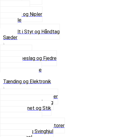
Kabler
Kontakter
Skruer og Nipler
Spejle
Styr
Se alt i Styr og Håndtag
Sæder
Saddelpind
Sædebeslag og Fjedre
Sæder
Skruer og Bolte
Se alt i Sæder
Tænding og Elektronik
Elektroniske tændinger
Gummi gennemføring
Ledningsnet og Stik
Lysspole
Magnet dæksel
Platiner og Kondensatorer
Tænding og Svinghjul