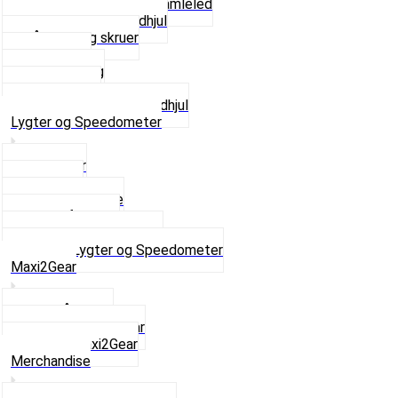
Kædestrammere og Samleled
Krankaksel og Tandhjul
Låsering og skruer
Pedal sæt
Tandhjul Bag
Tandhjul For
Se alt i Kæder og Tandhjul
Lygter og Speedometer
Baglygter
Forlygter
Pærer baglygte
Pærer forlygte
Speedometer og dele
Se alt i Lygter og Speedometer
Maxi2Gear
Z50 Håndgear
ZA50 Automatgear
Se alt i Maxi2Gear
Merchandise