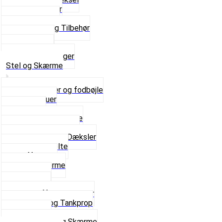
Pakningspapir
Pakningssæt
Pakninger og Tilbehør
Toppakning
Udstødning
Se alt i Pakninger
Stel og Skærme
Bagagebærer og fodbøjle
Fingerskruer
Fodhviler
For- og Bagskærme
Reparationsstykke
Sideskjolde og Dæksler
Skruer og bolte
Stafferinger
Stænkskærme
Støtteben
Støttebuk
Svinggaffel og tilbehør
Tankhane og Tankprop
Typeplade
Se alt i Stel og Skærme