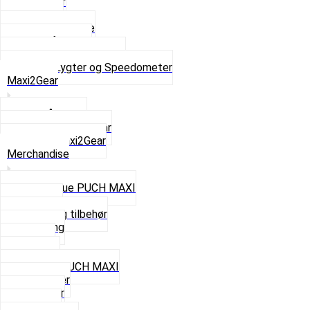
Baglygter
Forlygter
Pærer baglygte
Pærer forlygte
Speedometer og dele
Se alt i Lygter og Speedometer
Maxi2Gear
Z50 Håndgear
ZA50 Automatgear
Se alt i Maxi2Gear
Merchandise
Cap og Hue PUCH MAXI
Gavekort
Hjelme og tilbehør
Nøglering
Paraply
Plakater
Rygsæk PUCH MAXI
Rævehaler
Strømper
Solbriller