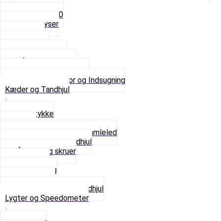
5mm
Fast dyse Z50
Se alle Dyser
Gaskabel
Karburator
Karburator dele
Luftilter og Studs
Pakninger og Tilbehør
Se alt i Karburator og Indsugning
Kæder og Tandhjul
Glidestykke
Kæder
Kædestrammere og Samleled
Krankaksel og Tandhjul
Låsering og skruer
Pedal sæt
Tandhjul Bag
Tandhjul For
Se alt i Kæder og Tandhjul
Lygter og Speedometer