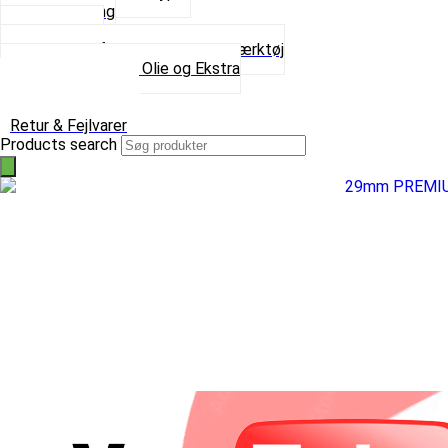
Spray maling
Tanksealer
Værktøj, Aftrækkere og Dækværktøj
Se alt i Værktøj, Olie og Ekstra
Sæt – Alle typer
Knallerter til salg
Retur & Fejlvarer
Products search