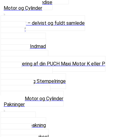
Se alt i Merchandise
Motor og Cylinder
Motorer – delvist og fuldt samlede
Cylinder
Kobling
Krumtap og Lejer
Motor og Indmad
Pakninger
Pinbolte og skruer
Renovering af din PUCH Maxi Motor K eller P
Shims
Simmerringe og lejer
Stempler og Stempelringe
Topstykker
Kickstarter og dele
Se alt i Motor og Cylinder
Pakninger
Bundpakning
Flydende pakning
Indsugning
Kickstarterdæksel