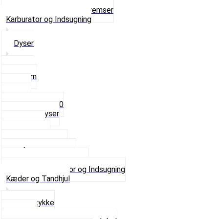
Ventilhætter
Se alt i Hjul, Dæk og Bremser
Karburator og Indsugning
Dyser
3,5mm
4mm
5mm
Fast dyse Z50
Se alle Dyser
Gaskabel
Karburator
Karburator dele
Luftilter og Studs
Pakninger og Tilbehør
Se alt i Karburator og Indsugning
Kæder og Tandhjul
Glidestykke
Kæder