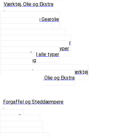
Værktøj, Olie og Ekstra
2-Taktsolie og Gearolie
Klistermærker
Reservedelskatalog
Skruer, Bolte og Møtrikker
Smøremidler og Rensemidler
Sortimentskasser alle typer
Spændebånd alle typer
Spray maling
Tanksealer
Værktøj, Aftrækkere og Dækværktøj
Se alt i Værktøj, Olie og Ekstra
Sæt – Alle typer
Knallerter til salg
Retur & Fejlvarer
Forgaffel og Støddæmpere
Styrlås
Støddæmpere
Skruer og Bolte
Kronrør og Lejer