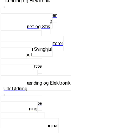
Tænding og Elektronik
Elektroniske tændinger
Gummi gennemføring
Ledningsnet og Stik
Lysspole
Magnet dæksel
Platiner og Kondensatorer
Tænding og Svinghjul
Tændkabel
Tændrør
Tændrørshætte
Tændspoler
Volt regulator
Se alt i Tænding og Elektronik
Udstødning
Beslag og Bolte
Lyddæmpning
Pakninger
Tun udstødninger
Udstødning som Original
Se alt i Udstødning