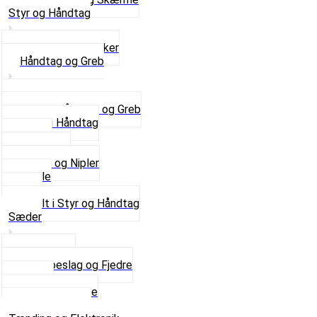
Styr og Håndtag
Horn og Ringklokker
Håndtag og Greb
Se alle Håndtag og Greb
Gummi Håndtag
Kabler
Kontakter
Skruer og Nipler
Spejle
Styr
Se alt i Styr og Håndtag
Sæder
Saddelpind
Sædebeslag og Fjedre
Sæder
Skruer og Bolte
Se alt i Sæder