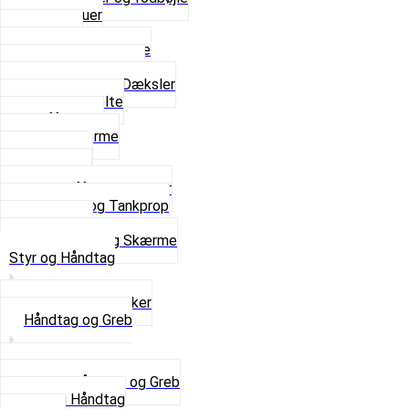
Fingerskruer
Fodhviler
For- og Bagskærme
Reparationsstykke
Sideskjolde og Dæksler
Skruer og bolte
Stafferinger
Stænkskærme
Støtteben
Støttebuk
Svinggaffel og tilbehør
Tankhane og Tankprop
Typeplade
Se alt i Stel og Skærme
Styr og Håndtag
Horn og Ringklokker
Håndtag og Greb
Se alle Håndtag og Greb
Gummi Håndtag