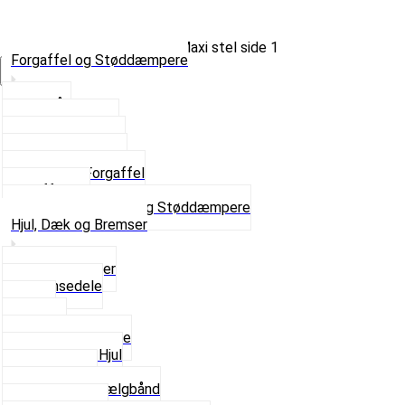
Forgaffel og Støddæmpere
Vælg Kategori
Styrlås
Støddæmpere
Skruer og Bolte
Kronrør og Lejer
Komplet Forgaffel
Gaffelben
Se alt i Forgaffel og Støddæmpere
Hjul, Dæk og Bremser
Aksel og Lejer
Bremsedele
Dæk
Fælge
Hjulnav og Egere
Komplette Hjul
Navbørster
Slanger og Fælgbånd