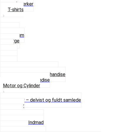
Stofmærker
T-shirts
Small
Medium
Large
XL
2 XL
3 XL
4 XL
Se alle T-shirt størrelser
Andet lækkert Merchandise
Se alt i Merchandise
Motor og Cylinder
Motorer – delvist og fuldt samlede
Cylinder
Kobling
Krumtap og Lejer
Motor og Indmad
Pakninger