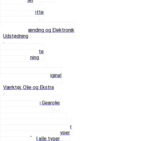
Tændkabel
Tændrør
Tændrørshætte
Tændspoler
Volt regulator
Se alt i Tænding og Elektronik
Udstødning
Beslag og Bolte
Lyddæmpning
Pakninger
Tun udstødninger
Udstødning som Original
Se alt i Udstødning
Værktøj, Olie og Ekstra
2-Taktsolie og Gearolie
Klistermærker
Reservedelskatalog
Skruer, Bolte og Møtrikker
Smøremidler og Rensemidler
Sortimentskasser alle typer
Spændebånd alle typer