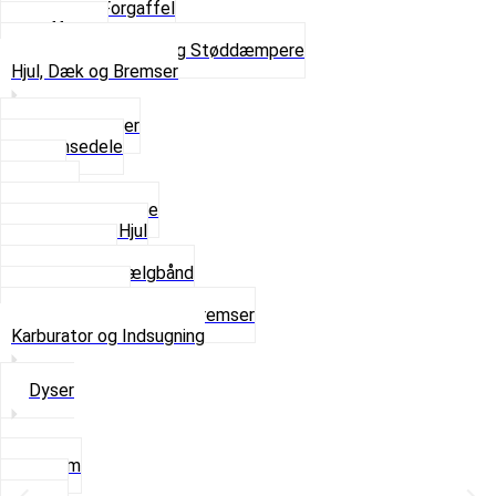
Komplet Forgaffel
Gaffelben
Se alt i Forgaffel og Støddæmpere
Hjul, Dæk og Bremser
Aksel og Lejer
Bremsedele
Dæk
Fælge
Hjulnav og Egere
Komplette Hjul
Navbørster
Slanger og Fælgbånd
Ventilhætter
Se alt i Hjul, Dæk og Bremser
Karburator og Indsugning
Dyser
3,5mm
4mm