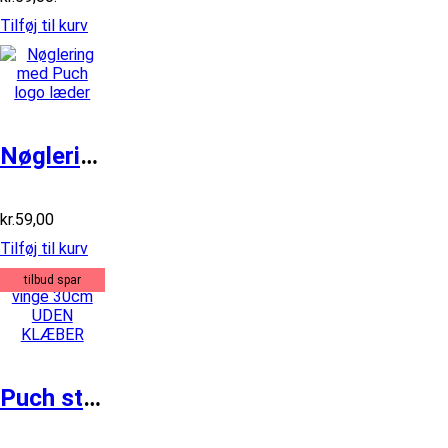
Tilføj til kurv
Nøglering med Puch logo læder
kr.
59,00
Tilføj til kurv
tilbud spar
Puch stof vinge 30cm UDEN KLÆBER