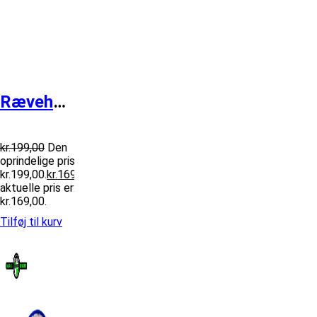
Rævehale Sølvræv med vedhæng
kr.
199,00
Den
oprindelige pris var:
kr.199,00.
kr.
169,00
Den
aktuelle pris er:
kr.169,00.
Tilføj til kurv