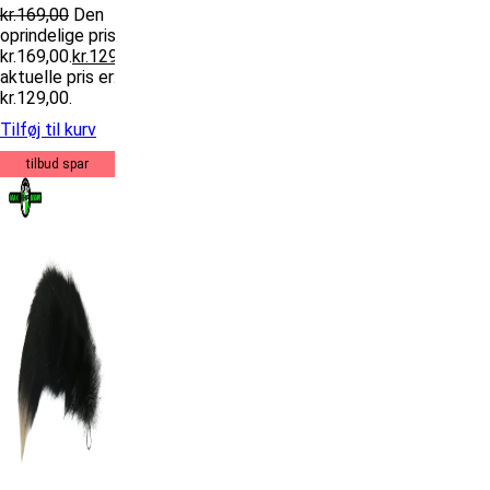
kr.
169,00
Den
oprindelige pris var:
kr.169,00.
kr.
129,00
Den
aktuelle pris er:
kr.129,00.
Tilføj til kurv
tilbud spar