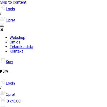
Skip to content
Login
/
Opret
Webshop
Om os
Tekniske data
Kontakt
Kurv
Kurv
Login
/
Opret
0
kr.0,00