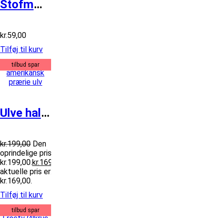
Stofmærke 62x82mm GULF MÅL FLAG
kr.
59,00
Tilføj til kurv
tilbud spar
Ulve hale af amerikansk prærie ulv
kr.
199,00
Den
oprindelige pris var:
kr.199,00.
kr.
169,00
Den
aktuelle pris er:
kr.169,00.
Tilføj til kurv
tilbud spar