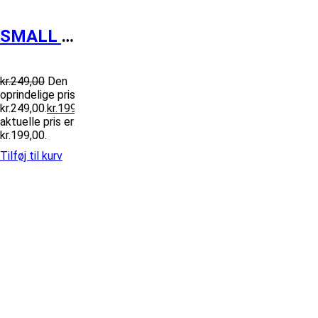
SMALL T-shirt PUCH SINCE 1889 sort/gr...
kr.
249,00
Den
oprindelige pris var:
kr.249,00.
kr.
199,00
Den
aktuelle pris er:
kr.199,00.
Tilføj til kurv