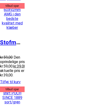
tilbud spar
Stofmærke 60X92mm AMG
kr.
59,00
Den
oprindelige pris var:
kr.59,00.
kr.
39,00
Den
aktuelle pris er:
kr.39,00.
Tilføj til kurv
tilbud spar