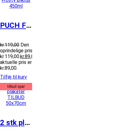
PUCH Frosty Ølkrus 450ml
kr.
119,00
Den
oprindelige pris var:
kr.119,00.
kr.
89,00
Den
aktuelle pris er:
kr.89,00.
Tilføj til kurv
tilbud spar
2 stk plakater TILBUD 50x70cm