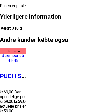
Prisen er pr stk
Yderligere information
Vægt
310 g
Andre kunder købte også
tilbud spar
PUCH Strømper str 41-46
kr.
69,00
Den
oprindelige pris var:
kr.69,00.
kr.
59,00
Den
aktuelle pris er:
kr.59,00.