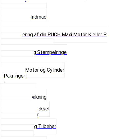
Kobling
Krumtap og Lejer
Motor og Indmad
Pakninger
Pinbolte og skruer
Renovering af din PUCH Maxi Motor K eller P
Shims
Simmerringe og lejer
Stempler og Stempelringe
Topstykker
Kickstarter og dele
Se alt i Motor og Cylinder
Pakninger
Bundpakning
Flydende pakning
Indsugning
Kickstarterdæksel
Pakningspapir
Pakningssæt
Pakninger og Tilbehør
Toppakning
Udstødning