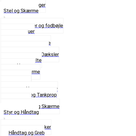
Se alt i Pakninger
Stel og Skærme
Bagagebærer og fodbøjle
Fingerskruer
Fodhviler
For- og Bagskærme
Reparationsstykke
Sideskjolde og Dæksler
Skruer og bolte
Stafferinger
Stænkskærme
Støtteben
Støttebuk
Svinggaffel og tilbehør
Tankhane og Tankprop
Typeplade
Se alt i Stel og Skærme
Styr og Håndtag
Horn og Ringklokker
Håndtag og Greb