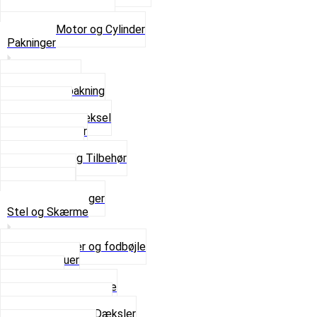
Topstykker
Kickstarter og dele
Se alt i Motor og Cylinder
Pakninger
Bundpakning
Flydende pakning
Indsugning
Kickstarterdæksel
Pakningspapir
Pakningssæt
Pakninger og Tilbehør
Toppakning
Udstødning
Se alt i Pakninger
Stel og Skærme
Bagagebærer og fodbøjle
Fingerskruer
Fodhviler
For- og Bagskærme
Reparationsstykke
Sideskjolde og Dæksler