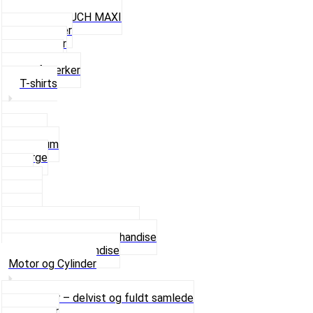
Plakater
Rygsæk PUCH MAXI
Rævehaler
Strømper
Solbriller
Stofmærker
T-shirts
Small
Medium
Large
XL
2 XL
3 XL
4 XL
Se alle T-shirt størrelser
Andet lækkert Merchandise
Se alt i Merchandise
Motor og Cylinder
Motorer – delvist og fuldt samlede
Cylinder