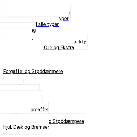
Reservedelskatalog
Skruer, Bolte og Møtrikker
Smøremidler og Rensemidler
Sortimentskasser alle typer
Spændebånd alle typer
Spray maling
Tanksealer
Værktøj, Aftrækkere og Dækværktøj
Se alt i Værktøj, Olie og Ekstra
Sæt – Alle typer
Knallerter til salg
Retur & Fejlvarer
Forgaffel og Støddæmpere
Styrlås
Støddæmpere
Skruer og Bolte
Kronrør og Lejer
Komplet Forgaffel
Gaffelben
Se alt i Forgaffel og Støddæmpere
Hjul, Dæk og Bremser