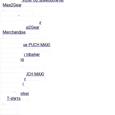
Se alt i Lygter og Speedometer
Maxi2Gear
Z50 Håndgear
ZA50 Automatgear
Se alt i Maxi2Gear
Merchandise
Cap og Hue PUCH MAXI
Gavekort
Hjelme og tilbehør
Nøglering
Paraply
Plakater
Rygsæk PUCH MAXI
Rævehaler
Strømper
Solbriller
Stofmærker
T-shirts