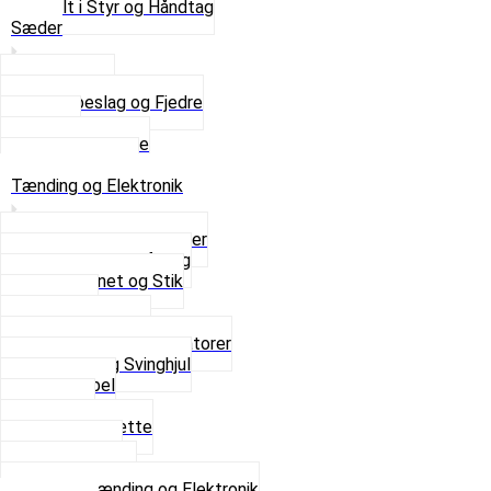
Se alt i Styr og Håndtag
Sæder
Saddelpind
Sædebeslag og Fjedre
Sæder
Skruer og Bolte
Se alt i Sæder
Tænding og Elektronik
Elektroniske tændinger
Gummi gennemføring
Ledningsnet og Stik
Lysspole
Magnet dæksel
Platiner og Kondensatorer
Tænding og Svinghjul
Tændkabel
Tændrør
Tændrørshætte
Tændspoler
Volt regulator
Se alt i Tænding og Elektronik