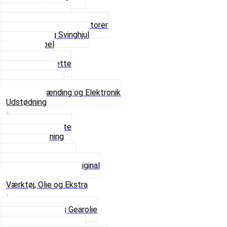
Lysspole
Magnet dæksel
Platiner og Kondensatorer
Tænding og Svinghjul
Tændkabel
Tændrør
Tændrørshætte
Tændspoler
Volt regulator
Se alt i Tænding og Elektronik
Udstødning
Beslag og Bolte
Lyddæmpning
Pakninger
Tun udstødninger
Udstødning som Original
Se alt i Udstødning
Værktøj, Olie og Ekstra
2-Taktsolie og Gearolie
Klistermærker