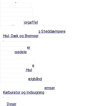
Styrlås
Støddæmpere
Skruer og Bolte
Kronrør og Lejer
Komplet Forgaffel
Gaffelben
Se alt i Forgaffel og Støddæmpere
Hjul, Dæk og Bremser
Aksel og Lejer
Bremsedele
Dæk
Fælge
Hjulnav og Egere
Komplette Hjul
Navbørster
Slanger og Fælgbånd
Ventilhætter
Se alt i Hjul, Dæk og Bremser
Karburator og Indsugning
Dyser