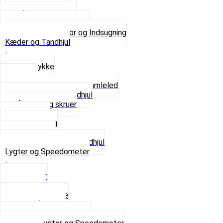
Karburator dele
Luftilter og Studs
Pakninger og Tilbehør
Se alt i Karburator og Indsugning
Kæder og Tandhjul
Glidestykke
Kæder
Kædestrammere og Samleled
Krankaksel og Tandhjul
Låsering og skruer
Pedal sæt
Tandhjul Bag
Tandhjul For
Se alt i Kæder og Tandhjul
Lygter og Speedometer
Baglygter
Forlygter
Pærer baglygte
Pærer forlygte
Speedometer og dele