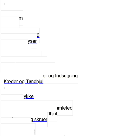
3,5mm
4mm
5mm
Fast dyse Z50
Se alle Dyser
Gaskabel
Karburator
Karburator dele
Luftilter og Studs
Pakninger og Tilbehør
Se alt i Karburator og Indsugning
Kæder og Tandhjul
Glidestykke
Kæder
Kædestrammere og Samleled
Krankaksel og Tandhjul
Låsering og skruer
Pedal sæt
Tandhjul Bag