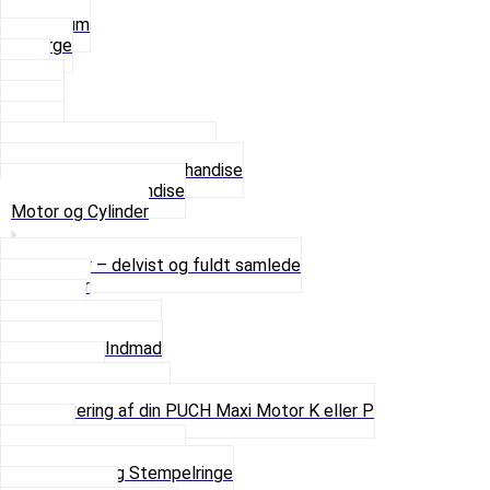
Small
Medium
Large
XL
2 XL
3 XL
4 XL
Se alle T-shirt størrelser
Andet lækkert Merchandise
Se alt i Merchandise
Motor og Cylinder
Motorer – delvist og fuldt samlede
Cylinder
Kobling
Krumtap og Lejer
Motor og Indmad
Pakninger
Pinbolte og skruer
Renovering af din PUCH Maxi Motor K eller P
Shims
Simmerringe og lejer
Stempler og Stempelringe