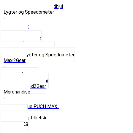
Tandhjul For
Se alt i Kæder og Tandhjul
Lygter og Speedometer
Baglygter
Forlygter
Pærer baglygte
Pærer forlygte
Speedometer og dele
Se alt i Lygter og Speedometer
Maxi2Gear
Z50 Håndgear
ZA50 Automatgear
Se alt i Maxi2Gear
Merchandise
Cap og Hue PUCH MAXI
Gavekort
Hjelme og tilbehør
Nøglering
Paraply