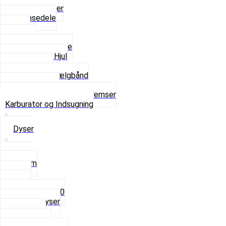
Aksel og Lejer
Bremsedele
Dæk
Fælge
Hjulnav og Egere
Komplette Hjul
Navbørster
Slanger og Fælgbånd
Ventilhætter
Se alt i Hjul, Dæk og Bremser
Karburator og Indsugning
Dyser
3,5mm
4mm
5mm
Fast dyse Z50
Se alle Dyser
Gaskabel
Karburator