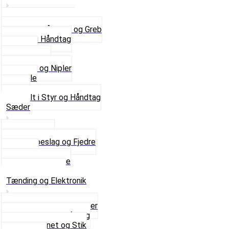
Se alle Håndtag og Greb
Gummi Håndtag
Kabler
Kontakter
Skruer og Nipler
Spejle
Styr
Se alt i Styr og Håndtag
Sæder
Saddelpind
Sædebeslag og Fjedre
Sæder
Skruer og Bolte
Se alt i Sæder
Tænding og Elektronik
Elektroniske tændinger
Gummi gennemføring
Ledningsnet og Stik