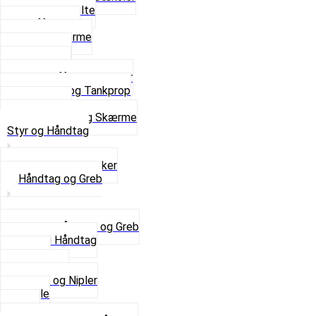
Skruer og bolte
Stafferinger
Stænkskærme
Støtteben
Støttebuk
Svinggaffel og tilbehør
Tankhane og Tankprop
Typeplade
Se alt i Stel og Skærme
Styr og Håndtag
Horn og Ringklokker
Håndtag og Greb
Se alle Håndtag og Greb
Gummi Håndtag
Kabler
Kontakter
Skruer og Nipler
Spejle
Styr