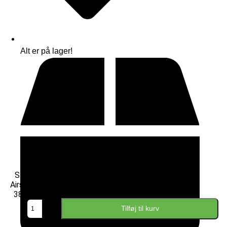
Alt er på lager!
Stempel til
Airsal cylinder
38mm antal
Tilføj til kurv