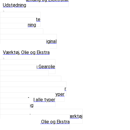
Udstødning
Beslag og Bolte
Lyddæmpning
Pakninger
Tun udstødninger
Udstødning som Original
Se alt i Udstødning
Værktøj, Olie og Ekstra
2-Taktsolie og Gearolie
Klistermærker
Reservedelskatalog
Skruer, Bolte og Møtrikker
Smøremidler og Rensemidler
Sortimentskasser alle typer
Spændebånd alle typer
Spray maling
Tanksealer
Værktøj, Aftrækkere og Dækværktøj
Se alt i Værktøj, Olie og Ekstra
Sæt – Alle typer