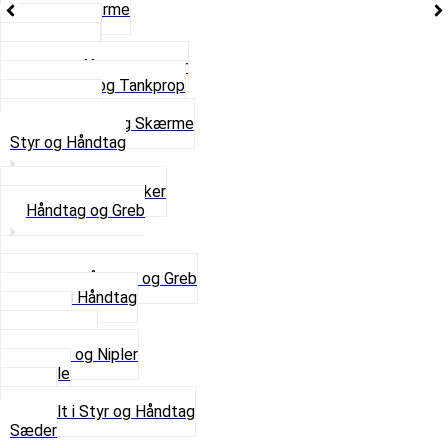
Stænkskærme
Støtteben
Støttebuk
Svinggaffel og tilbehør
Tankhane og Tankprop
Typeplade
Se alt i Stel og Skærme
Styr og Håndtag
Horn og Ringklokker
Håndtag og Greb
Se alle Håndtag og Greb
Gummi Håndtag
Kabler
Kontakter
Skruer og Nipler
Spejle
Styr
Se alt i Styr og Håndtag
Sæder