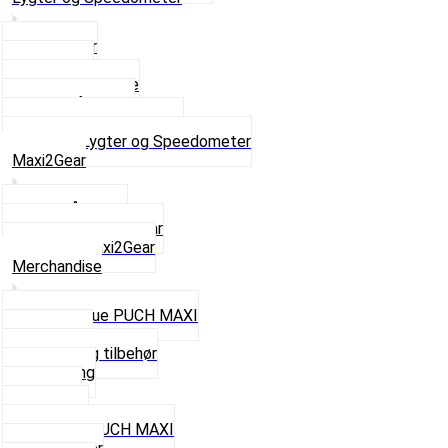
Baglygter
Forlygter
Pærer baglygte
Pærer forlygte
Speedometer og dele
Se alt i Lygter og Speedometer
Maxi2Gear
Z50 Håndgear
ZA50 Automatgear
Se alt i Maxi2Gear
Merchandise
Cap og Hue PUCH MAXI
Gavekort
Hjelme og tilbehør
Nøglering
Paraply
Plakater
Rygsæk PUCH MAXI