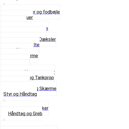
Bagagebærer og fodbøjle
Fingerskruer
Fodhviler
For- og Bagskærme
Reparationsstykke
Sideskjolde og Dæksler
Skruer og bolte
Stafferinger
Stænkskærme
Støtteben
Støttebuk
Svinggaffel og tilbehør
Tankhane og Tankprop
Typeplade
Se alt i Stel og Skærme
Styr og Håndtag
Horn og Ringklokker
Håndtag og Greb