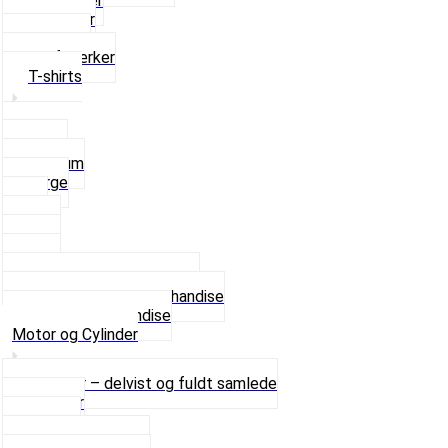
Rævehaler
Strømper
Solbriller
Stofmærker
T-shirts
Small
Medium
Large
XL
2 XL
3 XL
4 XL
Se alle T-shirt størrelser
Andet lækkert Merchandise
Se alt i Merchandise
Motor og Cylinder
Motorer – delvist og fuldt samlede
Cylinder
Kobling
Krumtap og Lejer