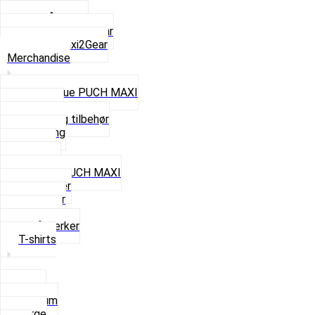
Z50 Håndgear
ZA50 Automatgear
Se alt i Maxi2Gear
Merchandise
Cap og Hue PUCH MAXI
Gavekort
Hjelme og tilbehør
Nøglering
Paraply
Plakater
Rygsæk PUCH MAXI
Rævehaler
Strømper
Solbriller
Stofmærker
T-shirts
Small
Medium
Large