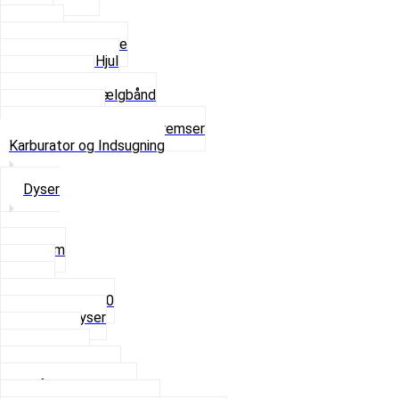
Dæk
Fælge
Hjulnav og Egere
Komplette Hjul
Navbørster
Slanger og Fælgbånd
Ventilhætter
Se alt i Hjul, Dæk og Bremser
Karburator og Indsugning
Dyser
3,5mm
4mm
5mm
Fast dyse Z50
Se alle Dyser
Gaskabel
Karburator
Karburator dele
Luftilter og Studs