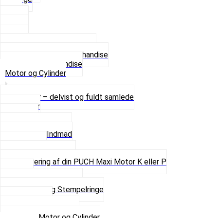
XL
2 XL
3 XL
4 XL
Se alle T-shirt størrelser
Andet lækkert Merchandise
Se alt i Merchandise
Motor og Cylinder
Motorer – delvist og fuldt samlede
Cylinder
Kobling
Krumtap og Lejer
Motor og Indmad
Pakninger
Pinbolte og skruer
Renovering af din PUCH Maxi Motor K eller P
Shims
Simmerringe og lejer
Stempler og Stempelringe
Topstykker
Kickstarter og dele
Se alt i Motor og Cylinder