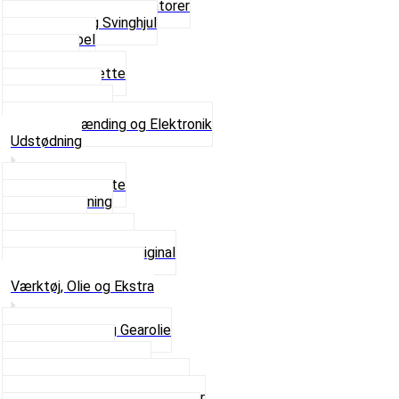
Platiner og Kondensatorer
Tænding og Svinghjul
Tændkabel
Tændrør
Tændrørshætte
Tændspoler
Volt regulator
Se alt i Tænding og Elektronik
Udstødning
Beslag og Bolte
Lyddæmpning
Pakninger
Tun udstødninger
Udstødning som Original
Se alt i Udstødning
Værktøj, Olie og Ekstra
2-Taktsolie og Gearolie
Klistermærker
Reservedelskatalog
Skruer, Bolte og Møtrikker
Smøremidler og Rensemidler