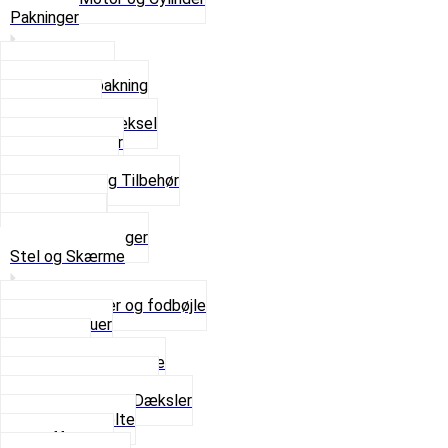
Pakninger
Bundpakning
Flydende pakning
Indsugning
Kickstarterdæksel
Pakningspapir
Pakningssæt
Pakninger og Tilbehør
Toppakning
Udstødning
Se alt i Pakninger
Stel og Skærme
Bagagebærer og fodbøjle
Fingerskruer
Fodhviler
For- og Bagskærme
Reparationsstykke
Sideskjolde og Dæksler
Skruer og bolte
Stafferinger