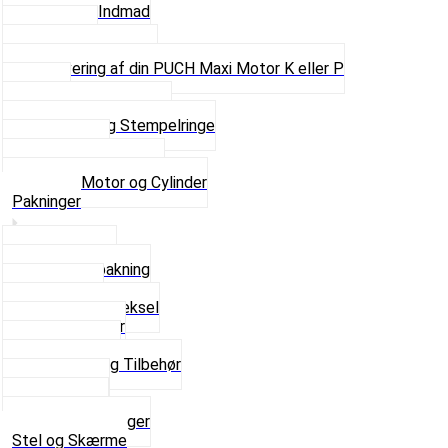
Motor og Indmad
Pakninger
Pinbolte og skruer
Renovering af din PUCH Maxi Motor K eller P
Shims
Simmerringe og lejer
Stempler og Stempelringe
Topstykker
Kickstarter og dele
Se alt i Motor og Cylinder
Pakninger
Bundpakning
Flydende pakning
Indsugning
Kickstarterdæksel
Pakningspapir
Pakningssæt
Pakninger og Tilbehør
Toppakning
Udstødning
Se alt i Pakninger
Stel og Skærme