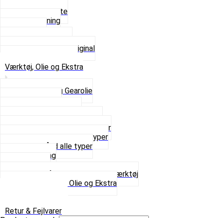
Beslag og Bolte
Lyddæmpning
Pakninger
Tun udstødninger
Udstødning som Original
Se alt i Udstødning
Værktøj, Olie og Ekstra
2-Taktsolie og Gearolie
Klistermærker
Reservedelskatalog
Skruer, Bolte og Møtrikker
Smøremidler og Rensemidler
Sortimentskasser alle typer
Spændebånd alle typer
Spray maling
Tanksealer
Værktøj, Aftrækkere og Dækværktøj
Se alt i Værktøj, Olie og Ekstra
Sæt – Alle typer
Knallerter til salg
Retur & Fejlvarer