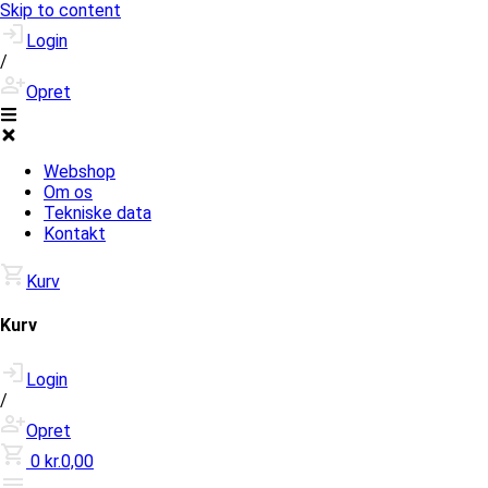
Skip to content
Login
/
Opret
Webshop
Om os
Tekniske data
Kontakt
Kurv
Kurv
Login
/
Opret
0
kr.0,00