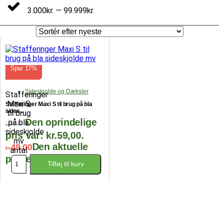
3.000kr. — 99.999kr.
Spar 17%
Sideskjolde og Dæksler
Stafferinger
Maxi S
Stafferinger Maxi S til brug på bla
sides...
til brug
Den oprindelige
på bla
59,00
kr.
sideskjolde
pris var: kr.59,00.
mv
Den aktuelle
49,00
kr.
antal
pris er: kr.49,00.
Tilføj til kurv