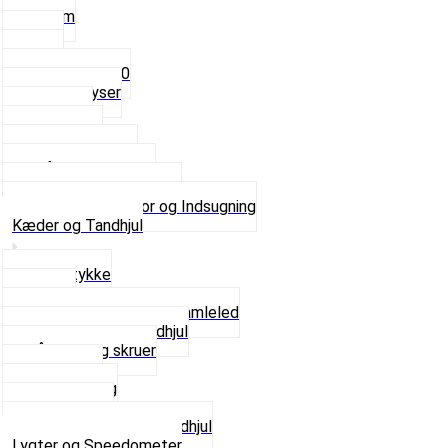
3,5mm
4mm
5mm
Fast dyse Z50
Se alle Dyser
Gaskabel
Karburator
Karburator dele
Luftilter og Studs
Pakninger og Tilbehør
Se alt i Karburator og Indsugning
Kæder og Tandhjul
Glidestykke
Kæder
Kædestrammere og Samleled
Krankaksel og Tandhjul
Låsering og skruer
Pedal sæt
Tandhjul Bag
Tandhjul For
Se alt i Kæder og Tandhjul
Lygter og Speedometer