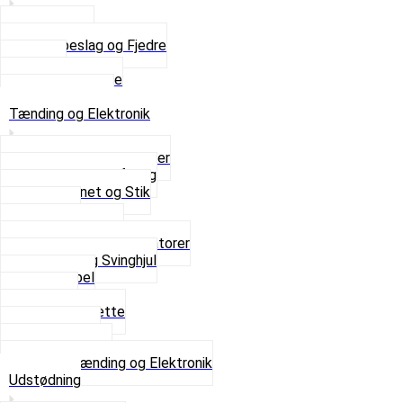
Saddelpind
Sædebeslag og Fjedre
Sæder
Skruer og Bolte
Se alt i Sæder
Tænding og Elektronik
Elektroniske tændinger
Gummi gennemføring
Ledningsnet og Stik
Lysspole
Magnet dæksel
Platiner og Kondensatorer
Tænding og Svinghjul
Tændkabel
Tændrør
Tændrørshætte
Tændspoler
Volt regulator
Se alt i Tænding og Elektronik
Udstødning