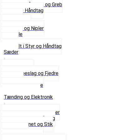
Se alle Håndtag og Greb
Gummi Håndtag
Kabler
Kontakter
Skruer og Nipler
Spejle
Styr
Se alt i Styr og Håndtag
Sæder
Saddelpind
Sædebeslag og Fjedre
Sæder
Skruer og Bolte
Se alt i Sæder
Tænding og Elektronik
Elektroniske tændinger
Gummi gennemføring
Ledningsnet og Stik
Lysspole
Magnet dæksel