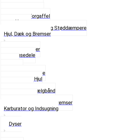
Skruer og Bolte
Kronrør og Lejer
Komplet Forgaffel
Gaffelben
Se alt i Forgaffel og Støddæmpere
Hjul, Dæk og Bremser
Aksel og Lejer
Bremsedele
Dæk
Fælge
Hjulnav og Egere
Komplette Hjul
Navbørster
Slanger og Fælgbånd
Ventilhætter
Se alt i Hjul, Dæk og Bremser
Karburator og Indsugning
Dyser