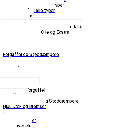
Sortimentskasser alle typer
Spændebånd alle typer
Spray maling
Tanksealer
Værktøj, Aftrækkere og Dækværktøj
Se alt i Værktøj, Olie og Ekstra
Sæt – Alle typer
Knallerter til salg
Retur & Fejlvarer
Forgaffel og Støddæmpere
Styrlås
Støddæmpere
Skruer og Bolte
Kronrør og Lejer
Komplet Forgaffel
Gaffelben
Se alt i Forgaffel og Støddæmpere
Hjul, Dæk og Bremser
Aksel og Lejer
Bremsedele