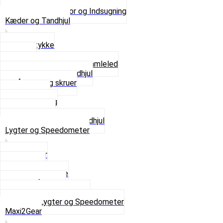
Pakninger og Tilbehør
Se alt i Karburator og Indsugning
Kæder og Tandhjul
Glidestykke
Kæder
Kædestrammere og Samleled
Krankaksel og Tandhjul
Låsering og skruer
Pedal sæt
Tandhjul Bag
Tandhjul For
Se alt i Kæder og Tandhjul
Lygter og Speedometer
Baglygter
Forlygter
Pærer baglygte
Pærer forlygte
Speedometer og dele
Se alt i Lygter og Speedometer
Maxi2Gear