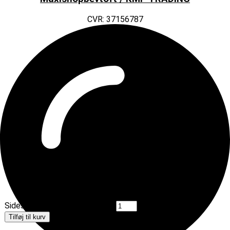
CVR: 37156787
Sidespejl universal pr stk antal
Tilføj til kurv