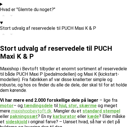
Hvad er "Glemte du noget?"
Stort udvalg af reservedele til PUCH Maxi K & P
Stort udvalg af reservedele til PUCH
Maxi K & P
Maxishop i Bevtoft tilbyder et enormt sortiment af reservedele
til både PUCH Maxi P (pedalmodellen) og Maxi K (kickstart-
modellen). Fra fabrikken af var disse knallerter simple og
robuste, og hos os finder du alle de dele, der skal til for at holde
dem kørende.
Vi har mere end 2.000 forskellige dele på lager
– lige fra
motor
– og
tændingsdele
til
hjul
,
styr
,
skærme
og meget
mere
maxishopbevtoft.dk
.
Mangler du et
standard stempel
eller
pakningssæt
? En ny
karburator
eller
kæde
? Eller måske
et
sideskjold
i original farve? – Uanset hvad, så har vi det på