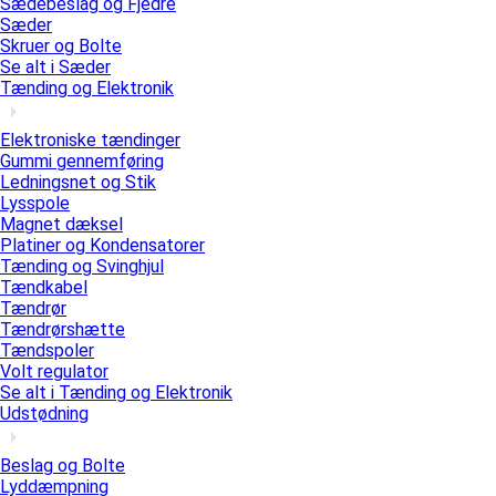
Sædebeslag og Fjedre
Sæder
Skruer og Bolte
Se alt i Sæder
Tænding og Elektronik
Elektroniske tændinger
Gummi gennemføring
Ledningsnet og Stik
Lysspole
Magnet dæksel
Platiner og Kondensatorer
Tænding og Svinghjul
Tændkabel
Tændrør
Tændrørshætte
Tændspoler
Volt regulator
Se alt i Tænding og Elektronik
Udstødning
Beslag og Bolte
Lyddæmpning