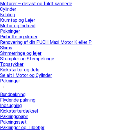
Motorer – delvist og fuldt samlede
Cylinder
Kobling
Krumtap og Lejer
Motor og Indmad
Pakninger
Pinbolte og skruer
Renovering af din PUCH Maxi Motor K eller P
Shims
Simmerringe og lejer
Stempler og Stempelringe
Topstykker
Kickstarter og dele
Se alt i Motor og Cylinder
Pakninger
Bundpakning
Flydende pakning
Indsugning
Kickstarterdæksel
Pakningspapir
Pakningssæt
Pakninger og Tilbehør