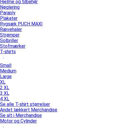
Hjelme og tilbehør
Nøglering
Paraply
Plakater
Rygsæk PUCH MAXI
Rævehaler
Strømper
Solbriller
Stofmærker
T-shirts
Small
Medium
Large
XL
2 XL
3 XL
4 XL
Se alle T-shirt størrelser
Andet lækkert Merchandise
Se alt i Merchandise
Motor og Cylinder