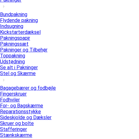
Bundpakning
Flydende pakning
Indsugning
Kickstarterdæksel
Pakningspapir
Pakningssæt
Pakninger og Tilbehør
Toppakning
Udstødning
Se alt i Pakninger
Stel og Skærme
Bagagebærer og fodbøjle
Fingerskruer
Fodhviler
For- og Bagskærme
Reparationsstykke
Sideskjolde og Dæksler
Skruer og bolte
Stafferinger
Stænkskærme