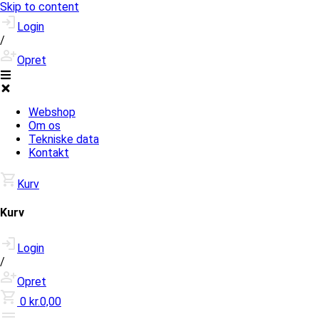
Skip to content
Login
/
Opret
Webshop
Om os
Tekniske data
Kontakt
Kurv
Kurv
Login
/
Opret
0
kr.0,00