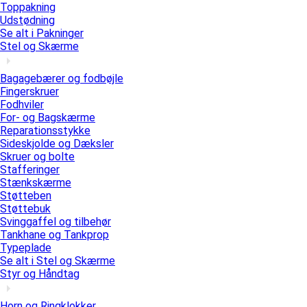
Toppakning
Udstødning
Se alt i Pakninger
Stel og Skærme
Bagagebærer og fodbøjle
Fingerskruer
Fodhviler
For- og Bagskærme
Reparationsstykke
Sideskjolde og Dæksler
Skruer og bolte
Stafferinger
Stænkskærme
Støtteben
Støttebuk
Svinggaffel og tilbehør
Tankhane og Tankprop
Typeplade
Se alt i Stel og Skærme
Styr og Håndtag
Horn og Ringklokker