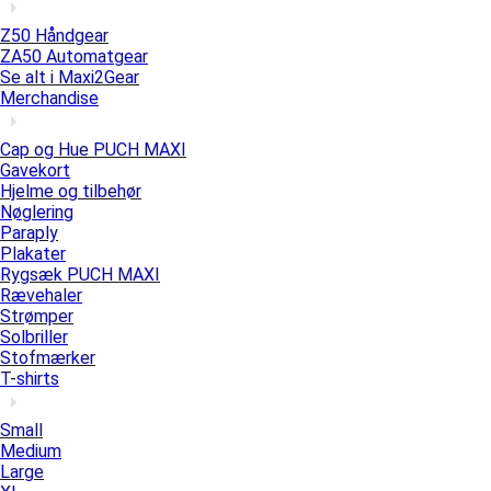
Z50 Håndgear
ZA50 Automatgear
Se alt i Maxi2Gear
Merchandise
Cap og Hue PUCH MAXI
Gavekort
Hjelme og tilbehør
Nøglering
Paraply
Plakater
Rygsæk PUCH MAXI
Rævehaler
Strømper
Solbriller
Stofmærker
T-shirts
Small
Medium
Large