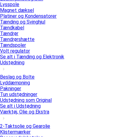
Lysspole
Magnet dæksel
Platiner og Kondensatorer
Tænding og Svinghjul
Tændkabel
Tændrør
Tændrørshætte
Tændspoler
Volt regulator
Se alt i Tænding og Elektronik
Udstødning
Beslag og Bolte
Lyddæmpning
Pakninger
Tun udstødninger
Udstødning som Original
Se alt i Udstødning
Værktøj, Olie og Ekstra
2-Taktsolie og Gearolie
Klistermærker