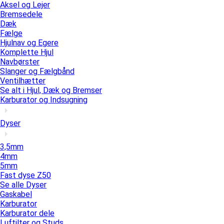
Aksel og Lejer
Bremsedele
Dæk
Fælge
Hjulnav og Egere
Komplette Hjul
Navbørster
Slanger og Fælgbånd
Ventilhætter
Se alt i Hjul, Dæk og Bremser
Karburator og Indsugning
Dyser
3,5mm
4mm
5mm
Fast dyse Z50
Se alle Dyser
Gaskabel
Karburator
Karburator dele
Luftilter og Studs