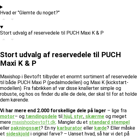
Hvad er "Glemte du noget?"
Stort udvalg af reservedele til PUCH Maxi K & P
Stort udvalg af reservedele til PUCH
Maxi K & P
Maxishop i Bevtoft tilbyder et enormt sortiment af reservedele
til både PUCH Maxi P (pedalmodellen) og Maxi K (kickstart-
modellen). Fra fabrikken af var disse knallerter simple og
robuste, og hos os finder du alle de dele, der skal til for at holde
dem kørende.
Vi har mere end 2.000 forskellige dele på lager
– lige fra
motor
– og
tændingsdele
til
hjul
,
styr
,
skærme
og meget
mere
maxishopbevtoft.dk
.
Mangler du et
standard stempel
eller
pakningssæt
? En ny
karburator
eller
kæde
? Eller måske
et
sideskjold
i original farve? – Uanset hvad, så har vi det på