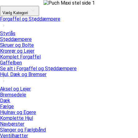
Vælg Kategori
Forgaffel og Støddæmpere
Styrlås
Støddæmpere
Skruer og Bolte
Kronrør og Lejer
Komplet Forgaffel
Gaffelben
Se alt i Forgaffel og Støddæmpere
Hjul, Dæk og Bremser
Aksel og Lejer
Bremsedele
Dæk
Fælge
Hjulnav og Egere
Komplette Hjul
Navbørster
Slanger og Fælgbånd
Ventilhætter