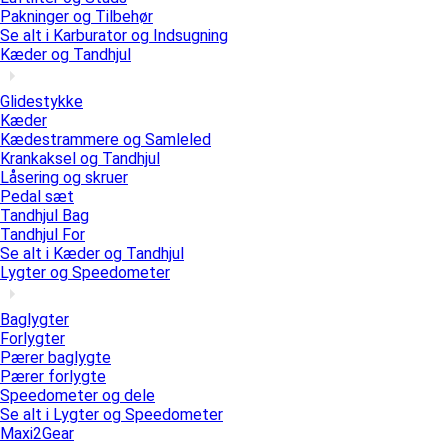
Pakninger og Tilbehør
Se alt i Karburator og Indsugning
Kæder og Tandhjul
Glidestykke
Kæder
Kædestrammere og Samleled
Krankaksel og Tandhjul
Låsering og skruer
Pedal sæt
Tandhjul Bag
Tandhjul For
Se alt i Kæder og Tandhjul
Lygter og Speedometer
Baglygter
Forlygter
Pærer baglygte
Pærer forlygte
Speedometer og dele
Se alt i Lygter og Speedometer
Maxi2Gear