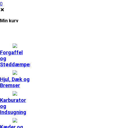
0
Min kurv
Forgaffel
og
Støddæmpere
Hjul, Dæk og
Bremser
Karburator
og
Indsugning
Kæder og